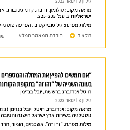
גיליון 3 I ינואר 2023
מראה מקום:
סולומון, זהבה, קרני גינזבורג, אבי עורי ומריו מיקולינסר (
ישראליות
3, עמ' 225-205.
מילות מפתח:
גיל סובייקטיבי
,
הפרעה פוסט-ט
תקציר
הורדת המאמר המלא
שת
"אם תמשיכו להפיץ את המחלה והמספרים ימש
בעונה השנייה של "זהו זה" בתקופת הקורונה
רויטל וינדזברג ברששת, יובל בנזימן
גיליון 3 I ינואר 2023
מראה מקום:
נוסטלגיה בשירות ארץ ישראל הישנה והטובה ב
מילות מפתח:
"זהו זה"
,
אשכנזים
,
הומור
,
חרדי