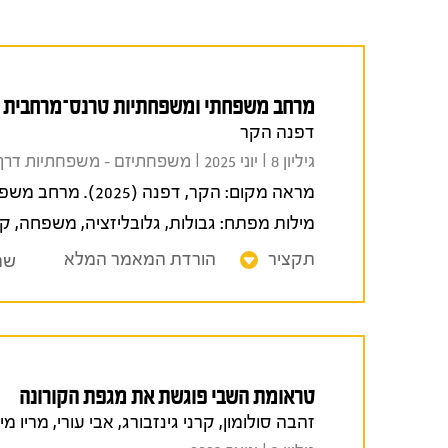
מרחב משפחתי ומשפחתיות טרנס־מרחבית
דפנה הקר
גיליון 8 I יוני 2025 I משפחתיזם - משפחתיות דרך עדשה אנליטית
מראה מקום:
הקר, דפנה (2025). מרחב משפחתי ומשפחתיות טרנס־מרחבית.
מילות מפתח:
גבולות
,
גלובליזציה
,
משפחה
,
קו
תקציר
הורדת המאמר המלא
שת
טראומת השבי פוגשת את מגפת הקורונה
זהבה סולומון, קרני גינזבורג, אבי עורי, מריו מ