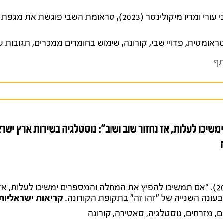
2023), טראומת השבי פוגשת את מגפת הקורונה,
ראומטית
,
פדויי שבי
,
קורונה
,
שימוש בחומרים ממכרים
,
תגובות 
ף
יכו לעלות, אז נחזור שוב ושוב": נוסטלגיה בשירות ארץ ישר
וינדזברג, רויטל ויובל בנזימן (2023). "אם תמשיכו להפיץ את המחלה והמספרים ימשיכו לעל
עונה השנייה של "זהו זה" בתקופת הקורונה.
קריאות ישראליות
ם
,
מזרחים
,
נוסטלגיה
,
סאטירה
,
קורונה