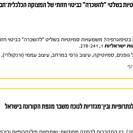
טיות בשלטי "להשכרה" כביטוי חזותי של המצוקה הכלכלית־ח
. הייאוש נמצא בטיפוגרפיה? משמעויות סמיוטיות בשליט "להשכרה" כביטוי 
ות ישראליות
1, 278-241.
גופנים
,
סמיוטיקה
,
עיצוב גרפי במרחב
,
עיצוב עממי (ורנקולרי)
,
ק
ף
נתרופיות ובין־מגזריות לנוכח משבר מגפת הקורונה בישראל
קראוז־להב, נועה וגליה פיט (2022). בין התקרבות לבחינה מחודשת: שותפויות פילנתרופיות ו