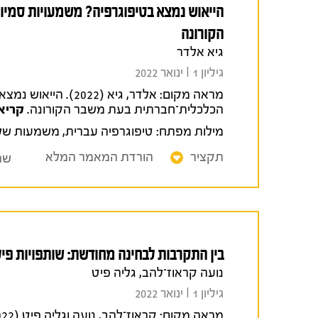
הייאוש נמצא בטיפוגרפיה? משמעויות סמיו
הקורונה
גיא אלדר
גיליון 1 I ינואר 2022
מראה מקום:
אלדר, גיא (2022)
הכלכלית־חברתית בעת משבר הקורונה.
קריא
מילות מפתח:
טיפוגרפיה עברית
,
משמעות של 
תקציר
הורדת המאמר המלא
שת
בין התקרבות לבחינה מחודשת: שותפויות פיל
נועה קראוז־להב, גליה פיט
גיליון 1 I ינואר 2022
מראה מקום: