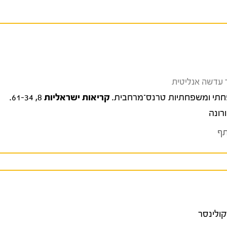
קריאות ישראליות
8, 61-34.
רונה
ף
יקולינסר