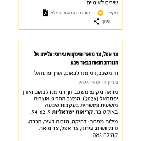
שירים לאומיים
תקציר
הורדת המאמר המלא
שתף
צד אפל, צד מואר ופינקווש עירוני: עלייתו של
המרחב הגאה בבאר שבע
חן משגב, רני מנדלבאום, אורן יפתחאל
גיליון 9 I ינואר 2026
מראה מקום:
משגב, חן, רני מנדלבאום ואורן
יפתחאל (2026). המצב החריג: אוצְְרוּת
מושעית ומושהית בעקבות שבעה
באוקטובר.
קריאות ישראליות
9, 94-62.
מילות מפתח:
דחיקה
,
הזכות לעיר
,
הכרה
,
פינקוושינג עירוני
,
צד אפל
,
צד מואר
,
קהילה גאה