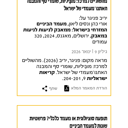
מהשוליים למרכז: מובִִּיליות, שומרי סף והמבנה
האתנו־מעמדי של ישראל
יריב פניגר על:
אורי כהן ונסים ליאון,
מעמד הביניים
המזרחי בישראל: ממאבק לניעות לניעות
במאבק
, ירושלים, מאגנס, 2024, 320
עמודים
גיליון 9 I ינואר 2026
מראה מקום:
פניגר, יריב (2026). מהשוליים
למרכז: מובִִּיליות, שומרי סף והמבנה
האתנו־מעמדי של ישראל.
קריאות
ישראליות
9, 204-201.
הורדת המאמר המלא
שתף
תופעה סוציולוגית או מעמד כלכלי? פרשנויות
שונות למעמד הביניים