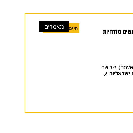
מאמרים
חיים באי־ודאות
governmen): שלושה דורות של נשים מזרחיות
נגר-רון, סיגל (2024). אז מה השתנה? אי־ודאות כלכלית כטכניקה של ממשליות (governmentality): שלושה
 ישראליות
6,