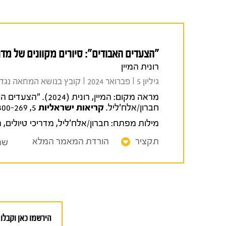
"הצעדים האבודים": סיורים מקוונים של מדר
רונית המיין
גיליון 5 I פברואר 2024 I קובץ בנושא המחאה נגד הרפורמה המשפטית
מראה מקום:
המיין, רונית (24
חברון/אלח'ליל.
קריאות ישראליות
5, 300-269.
מילות מפתח:
חברון/אלח'ליל
,
מדריכי טיולים
,
מ
תקציר
הורדת המאמר המלא
שת
הירשמו כאן וקבלו 