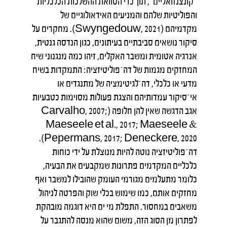
"קונצנזואליים", תוך כדי הסוואת ההשלכות הכלכליות
והפוליטיות שלהם והמניעים האידאולוגיים של
מקדמיהם (Swyngedouw, 2021). מחקרים על
סיקור נושאים סביבתיים בעיתונים, כגון הנדסה גנטית,
אנרגיה אטומית ומשבר האקלים, זיהו כמה מנגנוני שיח
המחזקים מגמות של דה־פוליטיזציה: התמקדות בשיח
מדעי או כלכלי, דה־לגיטימציה של מתנגדים או
אי־סיקור עמדותיהם והצגת פעולות מסוימות כטבעיות
אגב הדגשה שאין להן חלופה (Carvalho, 2007;
Maeseele et al., 2017; Maeseele &
Pepermans, 2017; Deneckere, 2020).
דה־פוליטיזציה נוטה להיות מנוצלת על ידי כוחות
כלכליים המקדמים פתרונות שמקבעים את הבעיה,
כלומר מתעלמים מגורמי העומק שהובילו למשבר ואף
מחזקים אותם, כמו שימוש בכלי שוק והפרטה לניהול
משאבים במחסור. התפלת מי ים היא דוגמה מובהקת
לפתרון מן הסוג הזה, משום שהוא מנסה להתגבר על