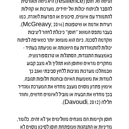
הגישה של חוסן (resilience) היא גישה תאורטית
להסבר ולניתוח יכולות של יחידים, מערכות או קהילות
להתמודד עם איומים, סיכונים או הפרעות לשגרה, כמו
רעידות אדמה או שיטפונות (McGreavy, 2016).
בעבר נתפס המושג "חוסן" כיכולת לחזור ליציבות
שקדמה לסכנה. כיום הוא מומשג יותר כשאיפה לפיתוח
יכולות להתמודדות עם הישנותה או מניעתה בעתיד –
באמצעות התנגדות, הסתגלות או טרנספורמציה.
מחקרים מראים שחוסן הוא תהליך ולא מצב קבוע
שבמהלכו מערכות מגיבות ללחץ סביבתי ואגב כך
לומדות את משמעות האיום ובוחנות חלופות תגובה.
אימוץ פתרון מסוים מעצב מחדש את המערכת ומגדיר
בכך מחדש את הבעיה או מוביל לאיומים חדשים, וחוזר
חלילה (Davoudi, 2012).
חוסן וקיימות הם מונחים משלימים אך לא זהים. כלומר,
מדיניות או התנהגות שמפתחת חוסן לסיכון מסוים לא