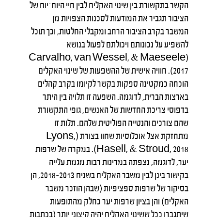
הקשר בתקשורת בין שינוי האקלים לבין חיי היום־יום של
הציבור תגביר את המודעות לסכנות הצפויות מן
המשבר בקרב הציבור הרחב ומקבלי החלטות, וכך תוכל
להשפיע על נכונותם ויכולתם לפעול בנושא
(Carvalho, van Wessel, & Maeseele
2017). חוויה אישית של ההשפעות של שינוי האקלים
הוכחה כמקטינה ספקות בקשר לקיומו בקרב קהלים
בארצות הברית, לדוגמה. השפעה זו תלויה בין היתר
בדפוסי צריכת החדשות של האנשים, גופי התקשורת
שהם צורכים והנטייה הפוליטית שלהם. תלות זו
מתחזקת אצל אוכלוסיות שחוו בצורת (Lyons,
Hasell, & Stroud, 2018). במקרה של שרפות
יער, לדוגמה, נצפתה במדינות רבות מגמת עלייה
בקישור בינן לבין משבר האקלים בשנים 2013–2018, הן
בסיקור של שרפות ספציפיות (שבהן הוזכר משבר
האקלים) והן בציון שרפות יער כחלק מהתופעות
שיתגברו ככל ששינוי האקלים יהיה קיצוני יותר (בכתבות