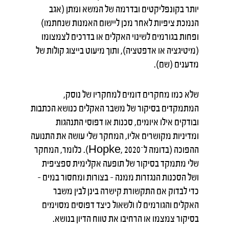
יותר בקונפליקטים ובדרמה של המשא ומתן (אגב
הנמכת ציפיות לאחר מכן ליישום האמנות שנחתמו)
ופחות בגורמים לשינוי האקלים או בדרכים לצמצומו
(מיטיגציה או אדפטציה), ותוך מיעוט בייצוג קולות של
מדענים (שם).
שלא כמו מחקרים דומים למחקריו של נוסק,
המתמקדים בסיקור של משבר האקלים כנושא הכתבות
ובודקים אילו איומים, סכנות או דפוסי התנהגות
ומדיניות מקושרים אליו, המחקר שלי עושה את התנועה
ההפוכה (בדומה ל־Hopke, 2020). כלומר, המחקר
שלי מתמקד בסיקור של תופעה אקלימית ספציפית
ושל הסכנות הנגזרות ממנה – בצורות ומחסור במים –
כדי לבדוק אם התקשורת קישרה בינן לבין משבר
האקלים והגורמים לו ולשאול כיצד דפוסים מסוימים
בסיקור צמצמו או הרחיבו את טווח הדיון בנושא.