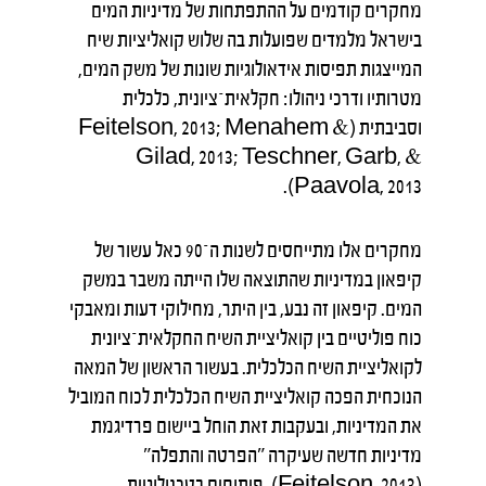
מחקרים קודמים על ההתפתחות של מדיניות המים
בישראל מלמדים שפועלות בה שלוש קואליציות שיח
המייצגות תפיסות אידאולוגיות שונות של משק המים,
מטרותיו ודרכי ניהולו: חקלאית־ציונית, כלכלית
וסביבתית (Feitelson, 2013; Menahem &
Gilad, 2013; Teschner, Garb, &
Paavola, 2013).
מחקרים אלו מתייחסים לשנות ה־90 כאל עשור של
קיפאון במדיניות שהתוצאה שלו הייתה משבר במשק
המים. קיפאון זה נבע, בין היתר, מחילוקי דעות ומאבקי
כוח פוליטיים בין קואליציית השיח החקלאית־ציונית
לקואליציית השיח הכלכלית. בעשור הראשון של המאה
הנוכחית הפכה קואליציית השיח הכלכלית לכוח המוביל
את המדיניות, ובעקבות זאת הוחל ביישום פרדיגמת
מדיניות חדשה שעיקרה "הפרטה והתפלה"
(Feitelson, 2013). פיתוחים בטכנולוגיית