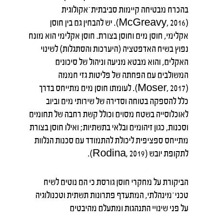
בהכרח מבטיחה קיימות סביבתית־אקולוגית
(McGreavy, 2016). יש להבחין גם בין חוסן
אקלימי, חוסן מים וחוסן בצורת. חוסן אקלימי הוא מונח
נפוץ בשיח האדפטציה (היערכות והסתגלות) לשינוי
האקלים, והוא מבטא מניעה וניהול של סיכונים
המשולבים עם הפחתה של פליטות גזי חממה
(Moser, 2017). לעומתו חוסן מים מתייחס בדרך
כלל להספקה בטוחה וסדירה של שירותי מים וביוב
לאוכלוסייה בשטח מסוים וכולל קשת רחבה של תחומים
וסכנות, כגון זיהומים ובלאי בתשתיות; ואילו חוסן בצורת
מתייחס ספציפית ליכולת להתמודד עם סכנות הנלוות
לתקופת יובש (Rodina, 2019).
הביקורת על מחקרי חוסן גורסת כי הם נוטים לשיח
טכני־מינהלתי, המתעדף פתרונות תשתית וטכנולוגיה
על פני שינויי התנהגות ומתעלם מהיבטים