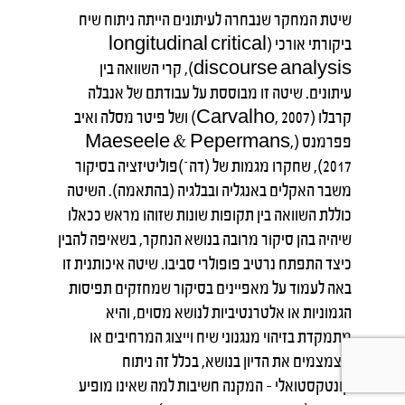
שיטת המחקר שנבחרה לעיתונים הייתה ניתוח שיח
ביקורתי אורכי (longitudinal critical
discourse analysis), קרי השוואה בין
עיתונים. שיטה זו מבוססת על עבודתם של אנבלה
קרבלו (Carvalho, 2007) ושל פיטר מסלה ואיב
פפרמנס (Maeseele & Pepermans,
2017), שחקרו מגמות של (דה־)פוליטיזציה בסיקור
משבר האקלים באנגליה ובבלגיה (בהתאמה). השיטה
כוללת השוואה בין תקופות שונות שזוהו מראש ככאלו
שיהיה בהן סיקור מרובה בנושא הנחקר, בשאיפה להבין
כיצד התפתח נרטיב פופולרי סביבו. שיטה איכותנית זו
באה לעמוד על מאפיינים בסיקור שמחזקים תפיסות
הגמוניות או אלטרנטיביות לנושא מסוים, והיא
מתמקדת בזיהוי מנגנוני שיח וייצוג המרחיבים או
מצמצמים את הדיון בנושא, בכלל זה ניתוח
קונטקסטואלי – המקנה חשיבות למה שאינו מופיע