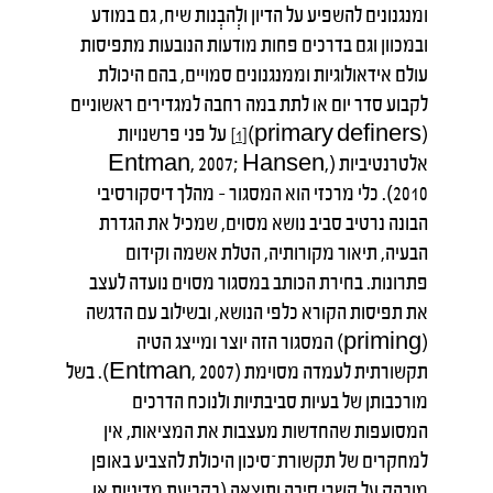
ומנגנונים להשפיע על הדיון ולְהבְנות שיח, גם במודע
ובמכוון וגם בדרכים פחות מודעות הנובעות מתפיסות
עולם אידאולוגיות וממנגנונים סמויים, בהם היכולת
לקבוע סדר יום או לתת במה רחבה למגדירים ראשוניים
(primary definers)
על פני פרשנויות
[1]
אלטרנטיביות (Entman, 2007; Hansen,
2010). כלי מרכזי הוא המסגור – מהלך דיסקורסיבי
הבונה נרטיב סביב נושא מסוים, שמכיל את הגדרת
הבעיה, תיאור מקורותיה, הטלת אשמה וקידום
פתרונות. בחירת הכותב במסגור מסוים נועדה לעצב
את תפיסות הקורא כלפי הנושא, ובשילוב עם הדגשה
(priming) המסגור הזה יוצר ומייצג הטיה
תקשורתית לעמדה מסוימת (Entman, 2007). בשל
מורכבותן של בעיות סביבתיות ולנוכח הדרכים
המסועפות שהחדשות מעצבות את המציאות, אין
למחקרים של תקשורת־סיכון היכולת להצביע באופן
מובהק על קשרי סיבה ותוצאה (בקביעת מדיניות או