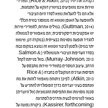
לקהילה או ליחיד (Rice & Atkin, 2013). תשדירי
שירות אינם משפיעים במישרין דווקא על התנהגות,
אלא הם כלי להעלאת נושא לסדר היום הציבורי
ולהשפעה על האופן שנושא זה ממוסגר בשיח הכללי
(Guttman, 2014). במילים אחרות, לתשדירי שירות
יש אפקטיביות דיסקורסיבית; הם מאפשרים לממשלה
להגדיר תופעה מסוימת כבעייתית (במקרה דנן, שימוש
יתר במים) ולסמן לציבור שנושא זה נמצא במקום גבוה
בסדר העדיפות הציבורי והממשלתי (Salmon &
Murray-Johnson, 2013). בשל פנייתם לקהל
הרחב, עיצוב המסרים בתשדירי שירות מתבסס על
תפיסות וערכים המקובלים בחברה (Rice &
Atkin, 2013). לפיכך ניתוחם מאפשר לזהות את מה
שנתפס בעיני יוצריהם כדרך הפופולרית להתריע על
סכנה מסוימת ואת התפיסות ההגמוניות (של היוצרים)
באשר לגורמים לבעיה והדרכים לפתרונה
(Kassirer, forthcoming). ביקורת נפוצה על