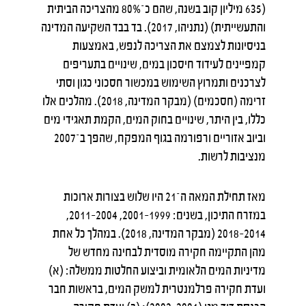
(635 מיליון קוב בשנה, שהם כ־80% מהצריכה הביתית
והתעשייתית) (נתניהו, 2017). בד בבד השקיעה המדינה
בניסיונות לצמצם את הצריכה לנפש, באמצעות
קמפיינים לעידוד חיסכון במים, שינויים בתעריפים
לצרכנים ותמרוץ השימוש במכשור חסכוני כגון וסתי
זרימה (חסכמים) (מבקר המדינה, 2018). מהלכים אלו
כללו, בין היתר, שינויים בחוק המים, הקמת תאגידי מים
וביוב אזוריים ורפורמה בגוף המפקח, שהפך ב־2007
מנציבות לרשות.
מאז תחילת המאה ה־21 היו שלוש בצורות ארוכות
במזרח התיכון, בשנים: 1999–2001, 2004–2011,
2014–2018 (מבקר המדינה, 2018). במהלך כל אחת
מהן התקיימה חקירה מוסדית לבחינה מחדש של
מדיניות המים הלאומית וביצוע החלטות ממשלה: (א)
ועדת חקירה פרלמנטרית למשק המים, בראשות חבר