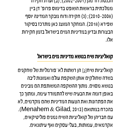
הכנסת דוד מגן (2001–2002); (ב) ועדת חקירה
ממלכתית בראשות השופט בדימוס פרופ' דן ביין
(2008–2010); (ג) חקירה ודוח מבקר המדינה יוסף
שפירא (2018). המחקר המוצג כאן מתרכז בסיקור
הבצורות ובדיון במדיניות המים בישראל בזמן חקירות
אלו.
קואליציות שיח בנושא מדיניות מים בישראל
קואליציות שיח
הן רשתות לא־פורמליות של שחקנים
[2]
בשדה שחולקים אותן השקפת עולם ואמונות ליבה
בנושא מסוים. מתוך ההשקפה המשותפת הם מבינים
באופן דומה את הבעיה שיש להתמודד עימה, ומתוך כך
את הפתרונות ואת הצעות המדיניות שהם מקדמים, לא
בהכרח במתואם (Menahem & Gilad, 2013).
עם חבריהן של קואליציות השיח נמנים פוליטיקאים,
אקדמאים, עמותות, בעלי עסקים ואף עיתונאים.