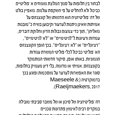
לבחור בין חלופות על סמך המלצת מומחים א־פוליטיים
כביכול ולא להחליט על פי השקפת עולמם. מאפיין בולט
של דה־פוליטיזציה הוא הדגשתו של קונצנזוס על
אמיתות שאינן ניתנות לערעור וקיבוען בשיח כ"מובנות
מאליהן", תוך כדי צמצום גבולות הדיון וחלוקת דוברים,
עמדות ורעיונות ל"לגיטימיים" או "לא־לגיטימיים",
"רציונליים" או "לא־רציונליים". בכך הופך הקונצנזוס
הא־פוליטי כביכול לכלי פוליטי המשרת עמדות
הגמוניות. באותו אופן, סיקור חדשותי המתמקד
בקונצנזוס, אמיתי או מדומה, בלי דיון מעמיק בחלופות,
סוגר את האפשרות לערער על מוסכמות ופוגע בכך
בדמוקרטיה (Maeseele &
Raeijmaekers, 2017).
דה־פוליטיזציה של סיכון או של משבר סביבתי מובילה
במקרים רבים לאימוץ פתרונות טכניים