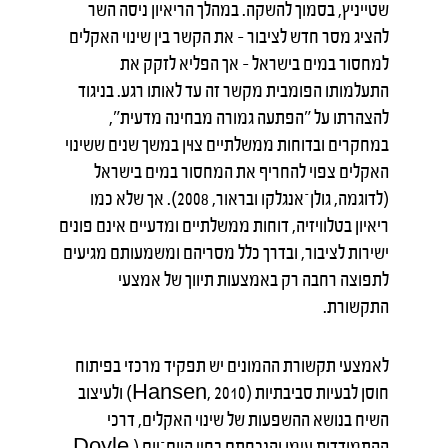
שטייניץ, בסמוך להשקה. במהלך הריאיון ניסה השר
להציג מסר חדש לציבור – את הקשר בין שינוי האקלים
למחסור במים בישראל – אך הפליא לזקק את
התעלמותו הפומבית מקשר זה עד לאותו רגע. בניגוד
להצהרתו על "הפתעה גמורה מבחינה מדעית",
במחקרים ובדוחות ממשלתיים צוּין במשך שנים ששינוי
האקלים צפוי להחריף את המחסור במים בישראל
(לדוגמה, גולן־אנגלקו ובראור, 2008). אך שלא כמו
ריאיון בטלוויזיה, דוחות ממשלתיים ומדעיים אינם פונים
ישירות לציבור, ובדרך כלל מסריהם ומשמעותם מגיעים
לתפוצה רחבה רק באמצעות תיווך של אמצעי
התקשורת.
לאמצעי תקשורת ההמונים יש תפקיד מרכזי בפיתוח
חוסן לבעיות סביבתיות (Hansen, 2010) ולעיצוב
השיח בנושא ההשפעות של שינוי האקלים, דרכי
ההתמודדות עימו והנכחתם בחיי היום־יום (Doyle,