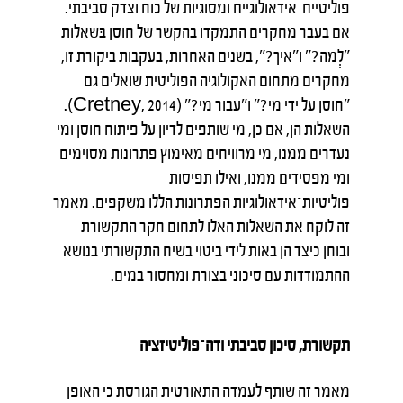
פוליטיים־אידאולוגיים ומסוגיות של כוח וצדק סביבתי.
אם בעבר מחקרים התמקדו בהקשר של חוסן בַּשאלות
"לְמה?" ו"איך?", בשנים האחרות, בעקבות ביקורת זו,
מחקרים מתחום האקולוגיה הפוליטית שואלים גם
"חוסן על ידי מי?" ו"עבור מי?" (Cretney, 2014).
השאלות הן, אם כן, מי שותפים לדיון על פיתוח חוסן ומי
נעדרים ממנו, מי מרוויחים מאימוץ פתרונות מסוימים
ומי מפסידים ממנו, ואילו תפיסות
פוליטיות־אידאולוגיות הפתרונות הללו משקפים. מאמר
זה לוקח את השאלות האלו לתחום חקר התקשורת
ובוחן כיצד הן באות לידי ביטוי בשיח התקשורתי בנושא
ההתמודדות עם סיכוני בצורת ומחסור במים.
תקשורת, סיכון סביבתי ודה־פוליטיזציה
מאמר זה שותף לעמדה התאורטית הגורסת כי האופן