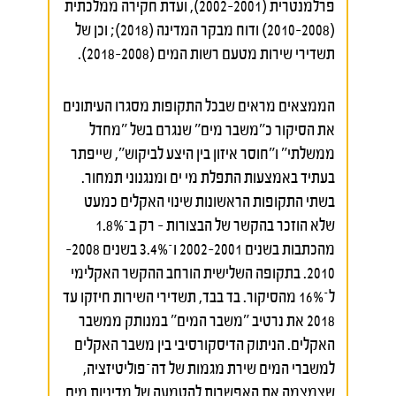
פרלמנטרית (2001–2002), ועדת חקירה ממלכתית
(2008–2010) ודוח מבקר המדינה (2018); וכן של
תשדירי שירות מטעם רשות המים (2008–2018).
הממצאים מראים שבכל התקופות מסגרו העיתונים
את הסיקור כ"משבר מים" שנגרם בשל "מחדל
ממשלתי" ו"חוסר איזון בין היצע לביקוש", שייפתר
בעתיד באמצעות התפלת מי ים ומנגנוני תמחור.
בשתי התקופות הראשונות שינוי האקלים כמעט
שלא הוזכר בהקשר של הבצורות – רק ב־1.8%
מהכתבות בשנים 2001–2002 ו־3.4% בשנים 2008–
2010. בתקופה השלישית הורחב ההקשר האקלימי
ל־16% מהסיקור. בד בבד, תשדירי השירות חיזקו עד
2018 את נרטיב "משבר המים" במנותק ממשבר
האקלים. הניתוק הדיסקורסיבי בין משבר האקלים
למשברי המים שירת מגמות של דה־פוליטיזציה,
שצמצמה את האפשרות להטמעה של מדיניות מים