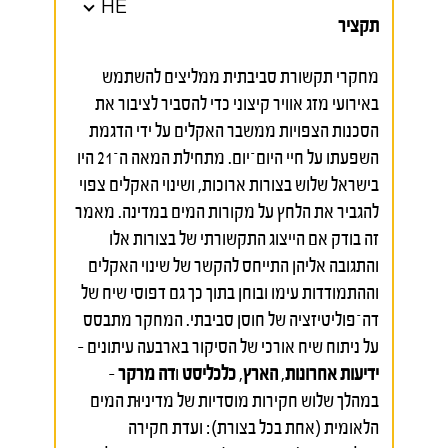
HE
תקציר
מחקרי תקשורת סביבתית ממליצים להשתמש
באירועי מזג אוויר קיצוני כדי להסביר לציבור את
הסכנות הצפויות ממשבר האקלים על ידי הדגמת
השפעתו על חיי היום־יום. מתחילת המאה ה־21 היו
בישראל שלוש בצורות ארוכות, ושינוי האקלים צפוי
להגביר את הלחץ על מקורות המים במדינה. מאמר
זה בודק אם הייצוג התקשורתי של בצורות אלו
והתגובה אליהן התייחס להקשר של שינוי האקלים
וההתמודדות עימו ובוחן בתוך כך גם דפוסי שיח של
דה־פוליטיזציה של חוסן סביבתי. המחקר מתבסס
על ניתוח שיח אורכי של הסיקור בארבעה עיתונים –
ידיעות אחרונות
,
הארץ
,
כלכליסט
ו
דה מרקר
–
במהלך שלוש חקירות מוסדיות של מדיניוּת המים
הלאומית (אחת בכל בצורת): ועדת חקירה