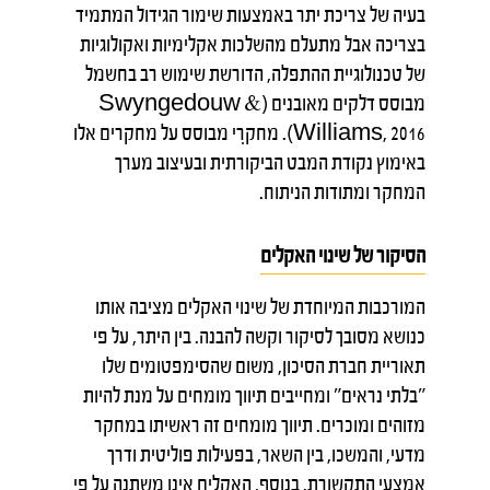
בעיה של צריכת יתר באמצעות שימור הגידול המתמיד
בצריכה אבל מתעלם מהשלכות אקלימיות ואקולוגיות
של טכנולוגיית ההתפלה, הדורשת שימוש רב בחשמל
מבוסס דלקים מאובנים (Swyngedouw &
Williams, 2016). מחקרִי מבוסס על מחקרים אלו
באימוץ נקודת המבט הביקורתית ובעיצוב מערך
המחקר ומתודות הניתוח.
הסיקור של שינוי האקלים
המורכבות המיוחדת של שינוי האקלים מציבה אותו
כנושא מסובך לסיקור וקשה להבנה. בין היתר, על פי
תאוריית חברת הסיכון, משום שהסימפטומים שלו
"בלתי נראים" ומחייבים תיווך מומחים על מנת להיות
מזוהים ומוכרים. תיווך מומחים זה ראשיתו במחקר
מדעי, והמשכו, בין השאר, בפעילות פוליטית ודרך
אמצעי התקשורת. בנוסף, האקלים אינו משתנה על פי