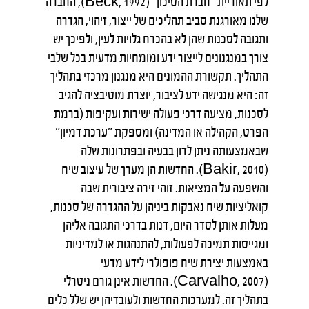
לפי תאוריית "חברת הסיכון" (Beck, 1992), החברה
שלנו מאורגנת סביב תהליכים של ייצור, זיהוי, הגדרה
ותגובה לסכנות שהן לא בהכרח גלויות לעין, ולפיכך יש
צורך במנגנונים לייצור ידע ומומחיות מדעית בכל שלבי
התהליך. תקשורת ההמונים היא מנגנון מרכזי בתהליך
זה: היא מנגישה ידע לציבור, יוצרת מוטיבציה להגיב
לסכנות, מציעה דרכי פעולה ישירות ועקיפות (ברמת
הפרט, הקהילה או המדינה) ומספקת "ערכת דמיון"
שבאמצעותה ניתן לדון בבעיה ובפתרונות שלה
(Bakir, 2010). החדשות הן מערך של עיצוב שיח
והשפעה על המציאות. זוהי זירה ציבורית שבה
קואליציות שיח נאבקות ביניהן על ההגדרה של סכנות,
מעלות אותן לסדר היום, דנות בדרכי התגובה אליהן
ומגייסות תמיכה לפעולות, להתנהגות או למדיניות
באמצעות יצירת שיח פופולרי לידע מדעי
(Carvalho, 2007). החדשות אינן גורם ניטרלי
בתהליך זה. למערכות החדשות ולעובדיהן יש שלל כלים