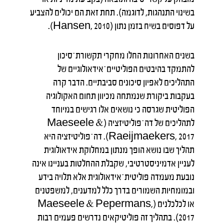
בשינוי התנהגות, לדוגמה). תחת זאת הם יכולים להצביע
על דפוסים בשיח בזמן נתון (Hansen, 2010).
בשנים האחרונות החלו מחקרי תקשורת־סיכון
להתמקד בהיבטים הפוליטיים־אידאולוגיים של
התהליכים לאפיון סיכונים סביבתיים. הדבר קרה
בעקבות ביקורת שנמתחה מכיוון תחום האקולוגיה
הפוליטית שגרסה כי נושאים אלו רגישים במיוחד
לתהליכים של דה־פוליטיזציה (Maeseele &
Raeijmaekers, 2017). דה־פוליטיזציה היא
תהליך שבו נושא הופך מנתון במחלוקת אידאולוגית
לעניין אדמיניסטרטיבי, שקבלת ההחלטות בעניינו אינה
נובעת מעמדה פוליטית־אידאולוגית אלא תלויה בידע
ובמומחיות השמורים בדרך כלל למדענים, למשפטנים
או לכלכלנים (Maeseele & Pepermans,
2017). בתהליך זה פוליטיקאים נדרשים פעמים רבות