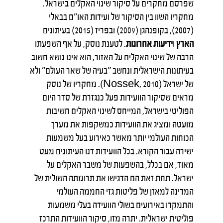
שפרסם מחקרים על סיקור שינוי האקלים בישראל.
מחקריו השוו בין הסיקור של ועידות האו"ם בבאלי
(2007), בקופנהגן (2009) ובפריז (2015) בעיתונים
הארץ
ו
ידיעות אחרונות
. לטענת נוסק, על אף השפעתו
הרבה של שינוי האקלים על האזור, הוא אינו נושא חשוב
בעיתונות הישראלית ונחשב "בעיה של שאר העולם" ולא
של ישראל (Nossek, 2010). מחקריו של נוסק
מראים שסיקור הוועידות פעל כנגזרת של סדר היום
הפוליטי בישראל, המייחס לשינוי האקלים חשיבות
מועטה ומציג את הוועידות כמשקפות את מערך
הכוחות העולמי יותר מאשר כאירוע בעל משמעות
ישירה עבור הקורא. בכל הוועידות דנו העיתונים מעט
מאוד, אם בכלל, בהשפעות של משבר האקלים על
ישראל. תחת זאת הם הדגישו את תרומתה השולית של
המדינה למאזן של פליטות גזי החממה העולמי
והתמקדו באירועים בשולי הוועידה בעלי משמעות
פוליטית ישראלית. יתרה מזו, סיקור הוועידות התרכז