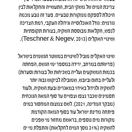
צריכת המים של משקי הבית, התעשייה והחקלאות לבין
היכולת לספקם ממקורות טבעיים. פער זה נובע מכמה
גורמים: גודל האוכלוסייה וגידולה העקבי, רמת הצריכה
לנפש, חקלאות מבוססת השקיה, בצורות תקופתיות
ושינויי האקלים (Teschner & Negev, 2013).
שינוי האקלים מוביל לשינויים במשטר הגשמים בישראל
(פרישׂתם במרחב, ירידה במספר ימי הגשם, הפחתה
בכמות המשקעים ועלייה בשכיחות של בצורות וסערות)
ולעלייה בחום וביובש, שמובילה לביקוש גבוה יותר
להשקיה ולגידול באידוי במאגרים ובעת השקיה, ולעוד
תסמינים שכבר נצפו וצפויים עד סוף המאה הנוכחית
(מבקר המדינה, 2021). לשם צמצום המחסור במים
פיתחה מדינת ישראל עוד בסוף המאה הקודמת
מקורות מים נוספים, בראשם מחזוּר מי שפכים
להשקיה (31% מסך המים לחקלאות) והתפלת מי ים