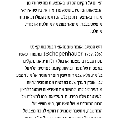
האיום על הקיום הפרטי באמצעות מה שחורג מן
המציאות הפרטית, ונושא ערך אידיאי, בין שהאידיאי
מוגדר באמצעות תוכן כלשהו, דוגמת המולדת, או נותר
מופשט בלבד, ומתואר כעוצמה מוחלטת או כגודל
מוחלט.
רגש הנשגב, אומר שופנהאואר בעקבות קאנט
(Schopenhauer, 1969, 206), מתעורר כאשר
נוכח טבע רב־עוצמה או בעל גודל חריג אנו נתקלים
באפסות של גופנו, ובהיות קיומנו כפרטים תלוי על
בלימה. אלא שבמרווח שבין חוסר האונים אל מול הטבע
לבין אובדן הערך שלנו כפרטים אנו הופכים להיות
מודעים ליכולתנו לחשוב את האידיאות שמעבר לרצון
ולאינטרס שלנו כפרטים. האידיאה, כמו למשל זו של
הכוח המוחלט או של האינסוף, היא מושא של
המחשבה, מחשבה שמגויסת דווקא לנוכח מצב של
סכנה או של חוסר אונים קיומי. כך, אל מול עוצמתו