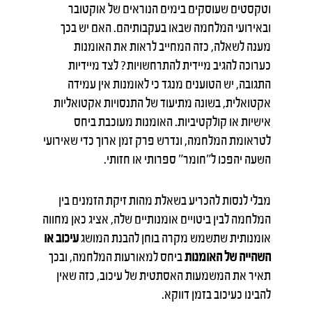
וטקסטים שעוסקים בימים הנוראים של אוקטובר
ובאירועי המלחמה שבאו בעקבותיהם. האם יש בכך
מענה לשאלה, כזה המחייב לראות את האומנות
כערוכה להגיב מיידית להתרחשויות? לצד מיידיות
התגובה, יש הטוענים מנגד כי לאומנות אין עמידה
אקטואלית, בשונה מתיעוד של התנסויות אקטואליות
אישיות או קולקטיביות. האומנות מעוכבת ביחס
לטראומת המלחמה, ונדרש פרק זמן ארוך כדי שאירועי
השעה יהפכו ל״חומר״ ספרותי או חזותי.
מבלי לנסות להכריע בשאלת מהות זיקת הזמנים בין
המלחמה לבין ביטויים אומנותיים שלה, אציג כאן מחווה
אומנותית שתשמש מקרה בוחן להבנת המושג
עיכוב או
השהייה
של האומנות
ביחס למאורעות המלחמה, ובכך
תאיר את המשמעות האסתטית של עיכוב, כזה שאין
להבינו כעיכוב בזמן דווקא.