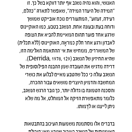
האנושי, והוא נהיה נשגב אף יותר דווקא בשל כך. זו
״המידה של היעדר המידה״, שאפשר לתארהּ ״כהלם,
רעידה, זעזוע״, המתעוררים נוכח אובייקט שמושך
ודוחה בעת ובעונה אחת. הנשגב בטבע, כמו האוקיינוס
שרגע אחד פוער תהום המאיימת להביא את הצופה
לאבדון ורגע אחר חלק כמראָה, האוקיינוס (ללא תכלית)
של המשוררים, ממחיש את אי־ההתאמה האלימה הזו,
שהיא החיזיון של הנשגב (Derrida, 1978, 129).
דרידה מדגיש את העובדה שמן ההבנה הפילוסופית של
הנשגב עולה כי ככל שהטבע מאיים לבלוע את כושרי
המחשבה והדמיון היוצרים מושאים עבור ההכרה,
והסכנה הטמונה בו גדולה יותר, כך גובר הרגש הנשגב,
כלומר מתאפשרת הזיקה אל המוחלט, אל מה שלא
ניתן לייצגו או לדַמותו.
בדברים אלו מסתמנת משמעות העיכוב בהתבטאות
האומנותית של הנשגב כעיכוב שנובע מאי־היכולת