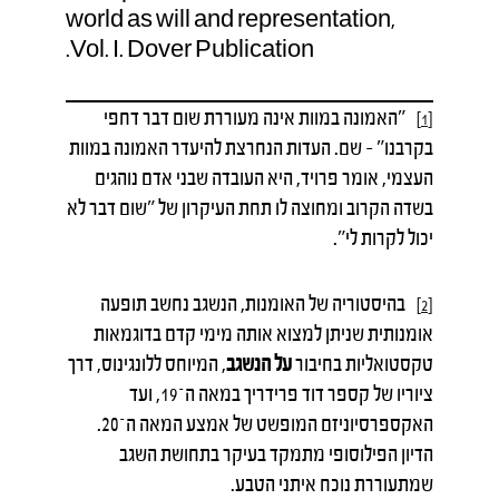
world as will and representation,
Vol. I. Dover Publication.
״האמונה במוות אינה מעוררת שום דבר דחפי
[1]
בקרבנו״ – שם. העדות הנחרצת להיעדר האמונה במוות
העצמי, אומר פרויד, היא העובדה שבני אדם נוהגים
בשדה הקרוב ומחוצה לו תחת העיקרון של ״שום דבר לא
יכול לקרות לי״.
בהיסטוריה של האומנות, הנשגב נחשב תופעה
[2]
אומנותית שניתן למצוא אותה מימי קדם בדוגמאות
טקסטואליות בחיבור
על הנשגב
, המיוחס ללונגינוס, דרך
ציוריו של קספר דוד פרידריך במאה ה־19, ועד
האקספרסיוניזם המופשט של אמצע המאה ה־20.
הדיון הפילוסופי מתמקד בעיקר בתחושת השגב
שמתעוררת נוכח איתני הטבע.