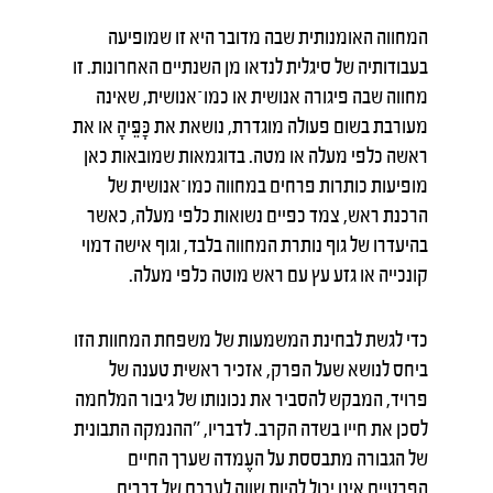
המחווה האומנותית שבה מדובר היא זו שמופיעה
בעבודותיה של סיגלית לנדאו מן השנתיים האחרונות. זו
מחווה שבה פיגורה אנושית או כמו־אנושית, שאינה
מעורבת בשום פעולה מוגדרת, נושאת את כָּפֵּיהָ או את
ראשה כלפי מעלה או מטה. בדוגמאות שמובאות כאן
מופיעות כותרות פרחים במחווה כמו־אנושית של
הרכנת ראש, צמד כפיים נשואות כלפי מעלה, כאשר
בהיעדרו של גוף נותרת המחווה בלבד, וגוף אישה דמוי
קונכייה או גזע עץ עם ראש מוטה כלפי מעלה.
כדי לגשת לבחינת המשמעות של משפחת המחוות הזו
ביחס לנושא שעל הפרק, אזכיר ראשית טענה של
פרויד, המבקש להסביר את נכונותו של גיבור המלחמה
לסכן את חייו בשדה הקרב. לדבריו, ״ההנמקה התבונית
של הגבורה מתבססת על העֶמדה שערך החיים
הפרטיים אינו יכול להיות שווה לערכם של דברים