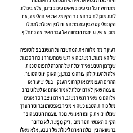
היא יכולה לבטא את אירועי המלחמה. האומנות
מתרחשת על גבי עיכוב שאינו עיכוב בזמן, אלא ביכולת
לתת מובן לחוסר האונים הקיומי. את אי־ההלימה, את
הקונפליקט שבין עוצמת האיום לבין היכולת לתת לו
מובן אישי, מייצגת המחווה אל עבר האידיאה כתחליף.
רעיון דומה מלווה את המחשבה על הנשגב בפילוסופיה
של האומנות. הנשגב הוא רגש שמתעורר נוכח הסכנות
שמְּזמן הטבע ואי־היכולת של ההכרה לתפוס סכנות
אלה ולהעניק להן צורה מובנת.
האוקיינוס הסוער,
[2]
ההרים העצומים או קרחוני הענק – בעלי שיעור או
עוצמה שאין לאדם יכולת לאמוד אותם או לשלוט בהם –
אלו הם מושאי הרגש הנשגב. האדם ניצב חסר אונים
מול כוחות הטבע כשהוא מכיר באפסותו ובחוסר הערך
שמלווים את קיומו האנושי. נוכח עוצמת הטבע הופך
הקיום האנושי חסר מובן, ריק מִפֶּשר. לא מדובר
בהשוואה בין יכולת האדם ליכולת של הטבע, אלא שאלו