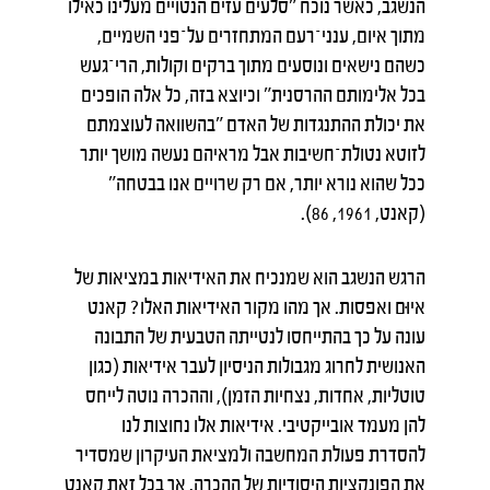
הנשגב, כאשר נוכח ״סלעים עזים הנטויים מעלינו כאילו
מתוך איום, ענני־רעם המתחזרים על־פני השמיים,
כשהם נישאים ונוסעים מתוך ברקים וקולות, הרי־געש
בכל אלימותם ההרסנית״ וכיוצא בזה, כל אלה הופכים
את יכולת ההתנגדות של האדם ״בהשוואה לעוצמתם
לזוטא נטולת־חשיבות אבל מראיהם נעשה מושך יותר
ככל שהוא נורא יותר, אם רק שרויים אנו בבטחה״
(קאנט, 1961, 86).
הרגש הנשגב הוא שמנכיח את האידיאות במציאות של
איוּם ואפסות. אך מהו מקור האידיאות האלו? קאנט
עונה על כך בהתייחסו לנטייתה הטבעית של התבונה
האנושית לחרוג מגבולות הניסיון לעבר אידיאות (כגון
טוטליות, אחדות, נצחיות הזמן), וההכרה נוטה לייחס
להן מעמד אובייקטיבי. אידיאות אלו נחוצות לנו
להסדרת פעולת המחשבה ולמציאת העיקרון שמסדיר
את הפונקציות היסודיות של ההכרה. אך בכל זאת קאנט