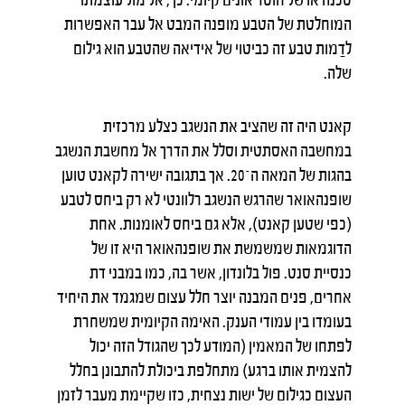
המוחלטת של הטבע מופנה המבט אל עבר האפשרות
לדַמות טבע זה כביטוי של אידיאה שהטבע הוא גילום
שלה.
קאנט היה זה שהציב את הנשגב כצלע מרכזית
במחשבה האסתטית וסלל את הדרך אל מחשבת הנשגב
בהגות של המאה ה־20. אך בתגובה ישירה לקאנט טוען
שופנהאואר שהרגש הנשגב רלוונטי לא רק ביחס לטבע
(כפי שטען קאנט), אלא גם ביחס לאומנות. אחת
הדוגמאות שמשמשת את שופנהאואר היא זו של
כנסיית סנט. פול בלונדון, אשר בה, כמו במבני דת
אחרים, פנים המבנה יוצר חלל עצום שמגמד את היחיד
בעומדו בין עמודי הענק. האימה הקיומית שמשחרת
לפתחו של המאמין (המודע לכך שהגודל הזה יכול
להצמית אותו ברגע) מתחלפת ביכולת להתבונן בחלל
העצום כגילום של ישות נצחית, כזו שקיימת מעבר לזמן