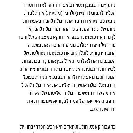
מתקיימים במובן מסוים בהיעדר זיקה: לאדם חסרים
הכלים לתפוס (חושית) ולהבין (מושגית) את שלפניו.
ממש כפי שהאדם חסר את היכולת להכיר באפשרות
מותו שלו נוכח הסכנה, כך הוא חסר יכולת להבין או
לדַמות את עוצמת הטבע. אך דווקא במצב זה, של חוסר
ערך ושל היעדר יכולת, מגייסת ההכרה את מושגיה
התבוניים, והיכולת לחשוב את עוצמתו המוחלטת של
הטבע, גם אם לא לדַמות או להבין אותה, הופכת עדות
לַכְּשירוּת התבונית האנושית. הכושר התבוני והאידיאות
הנוכחות בו מאפשרים לראות בטבע את מה שבפועל
חורג מכל יכולת אנושית ריאלית. את אי־היכולת להכיל
את מה שחורג משיעור יכולתו ושליטתו של האדם
תופסת האידיאה של המוחלט, והיא שמעוררת את
תחושת השגב.
כך עבור קאנט, חולשת האדם היא רכיב הכרחי בחוויית