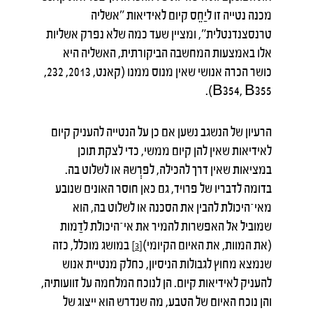
מכנה נטייה זו ליַחֵס קיום לאידיאות ״אשליה
טרנסצנדנטלית״, ומציין שעד כמה שלא נפרק אשליות
אלו באמצעות המחשבה הביקורתית, האשליה היא
כושר הכרה אנושי שאין מנוס ממנו (קאנט, 2013, 232,
B354, B355).
הרעיון של הנשגב נשען אם כן על הנטייה להעניק קיום
לאידיאות שאין להן קיום ממשי, כדי לצקת תוכן
במציאות שאין דרך להכילה, לפרְשהּ או לשלוט בה.
בדומה לדבריו של פרויד, גם כאן חוסר האונים שנובע
מאי־היכולת להבין את הסכנה או לשלוט בה, הוא
שמוביל אל האפשרות להמיר את אי־היכולת לדַמות
(את המוות, את האיום הקיומי)
במושג מוכלל, כזה
[3]
שנמצא מחוץ לגבולות הניסיון, כחלק מנטיית אנוש
להעניק לאידיאות קיום. הן לנוכח המלחמה על זוועותיה,
והן נוכח האיום של הטבע, מה שנדרש הוא ייצוג של