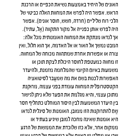
האונים של היחיד באמצעות נשיאת הכפיים או הרכנת
הראש. אפשר היה לפרש את המחוות האלה כביטוי של
הלכי רוח שליליים (חרדה, חשש, חוסר אונים). אפשר
היה לפרש אותן כפנייה אל מקור התקווה (אֵל, עתיד).
אך לנדאו מנתקת את המחווה האומנותית מכל אלה:
המבט נמשך אל האור או אל האדמה, אך הוא חלול, ואין
צורה או אפשרות אחרת שמתהווה מכוחה של המחווה.
זו מחווה כמעטפת לחוסר היכולת לצקת תוכן או
משמעות באיום הקיומי שהמלחמה מזמנת, ולהיעדר
האפשרות לכנות בשם את מה שמעֵבר לסיטואציה
הקטסטרופלית המחווה עומדת בפני עצמה, מרוּקנת
מתוכן עצמי, והיא מגלמת את הפער שלא ניתן לגישור
בין היעדר המשמעות לבין היסוד המוחלט כתחליף חסר
שֵם להתרוקנות הזו ממובן. האומנות של סיגלית לנדאו
היא אומנות שאינה מחכה למובן שיגיע בעתיד או
ממקום אחר, אלא כזו שלוכדת את הממשות של הרגע
שבו אין מפלט מן האיום אלא בממשות של הרגע עצמו,