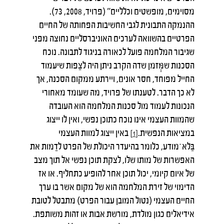
מסוימים, מופשטים וכלליים" (פרויד, 2008, 73).
ההנמקה התבונית לגבי החשיבות הפחותה של החיים
הפרטיים בהשוואה לערכים האוניברסליים נחוצה מפני
שגיבור המלחמה פועל לכאורה בניגוד לתבונה. נוכח
הסכנות שמְּזמן שדה הקרב ניתן היה לצַפות שיעמוד
החייל מפוחד, חסר אונים, ויירתע ממקום הסכנה, אך
לא כך הדבר. לטענתו של פרויד, מה שעומד מאחורי
הנכונות לעמוד מול סכנות המלחמה הוא העובדה
שהמוות העצמי אינו נוכח כתוכן נפשי, ואין לו ייצוג
במציאות הנפשית.
באין ייצוג למוות העצמי
[1]
בַּלא־מודע, כלומר בהיעדר היכולת של הפרט לדַמות את
האפשרות של מותו שלו, לצקת תוכן נפשי אל תוך מצב
של איום קיומי, יכול תוכן אחר להופיע כתחליף. או אז
הדימוי של זירת המלחמה הוא של מקום אשר בו ערך
החיים העצמי (נטול המובן עבור הפרט) מתבטל לטובת
אידיאלים כגון מולדת, מורשת אבות או זהות משותפת.