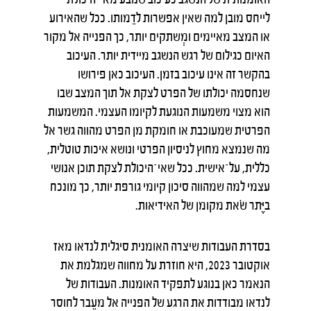
לייחס מובן למה שאין אפשרות לדַמותו. ככל שהאירוע
או המצב מאיימים ומְשתקים יותר, כך הפנייה אל מקור
האיום כגילום של רגש הנשגב מיידית יותר. העיכוב
בהקשר זה אינו עיכוב בזמן. העיכוב כאן פירושו
שנחסמה יכולתו של הפרט לצקת אל תוך המצב שבו
הוא מצוי משמעות הנוגעת לקיומו העצמי. המשמעות
הפרטית שמעוכבת או חומקת מן הפרט מהווה גשר אל
מה שנמצא מחוץ לניסיון הפרטי ונושא איכות טוטלית,
כללית, על־אישית. ככל שאי־היכולת לצקת תוכן אנושי
עצמי למה שמהווה סיכון קיומי גורפת יותר, כך מונכח
ביֶּתר שׂאת מקומן של האידיאות.
בסדרת העבודות שיצרה האומנית סיגלית לנדאו מאז
אוקטובר 2023, היא חוזרת על מחווה שמגלמת את
הנאמר כאן בנוגע לתפקיד האומנות. העבודות של
לנדאו מבודדות את הרגע של הפנייה אל מעֵבר לחוסר