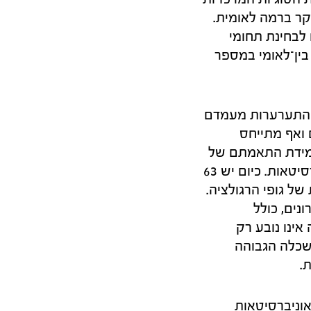
ר ברמה לאומית.
 לבחינת תחומי
ין־לאומי במספר
1973. וולנסקי בוחן את התערערות מעמדם
 ואף מתייחס
 במידת התאמתם של
גופי רגולציה אלה למציאות הקיימת. כאשר נוסדה ות"ת פעלו רק שמונה אוניברסיטאות. כיום יש 63
ל גופי הרגולציה.
נים, כולל
אינו נובע רק
שכלה הגבוהה
.
אוניברסיטאות