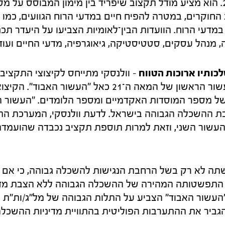
מראשית המאה ה־21. הוא מציע מודל תקצוב שיפריד בין מימון המבוסס 
 החוקרים, במטרה להפיח חיים במדעי הרוח הגוועים, כמו
במדעי הרוח. הוועדות הבין־לאומיות הצביעו על היעדר תכנו
 מנהל עסקים, סטטיסטיקה, גיאוגרפיה, מדעי החיים ועוד
ותיו ארוכות הטווח
– וולנסקי מתייחס לקיצוצי התקציב
ההשכלה הגבוהה בעשור הראשון של המאה ה־21 כאל "העשור 
 מספר המוסדות האקדמיים ומספר הלומדים. "העשור הא
ת ההשכלה הגבוהה בישראל. לדעת וולנסקי, המערכת 
עשור השני, וזאת למרות תוספת תקציב נכבדה שהועמד
תה לא רק בשל הרחבת הנגישות להשכלה גבוהה, כי אם 
 התפשטותה המהירה של ההשכלה הגבוהה ללא הצבת מדינ
העשור האבוד" הצביע על התלות הגבוהה של מל"ג/ות"ת 
גביר את ההתערבות הפוליטית בהתוויית מדיניות ההשכלה