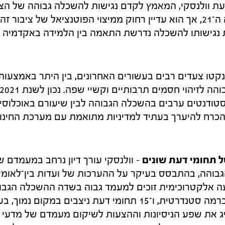
בשנת 2008. לדעת וולנסקי, המאמץ לקדם נגישות להשכלה גבוהה של 
לשאת פרי רק במאה ה־21, אך הוא עדיין רחוק ממיצוי הפוטנציאל של ציבו
 נגישותו להשכלה נדרשת התאמה בין הלמידה באקדמיה ל
ננקטו צעדים רבים בעשורים האחרונים, בין היתר באמצעו
ודנטים ערבים בהשכלה הגבוהה לבין שיעורם באוכלוסיי
הכרח להיערך בעתיד למדיניות מתואמת עם מערכת החינו
 תחומי דעת שונים
– וולנסקי עורך דיון נרחב במעמדם ש
תחומי דעת עומדים ברמה סטנדרטית, ו־15 תחומי דעת ניצבים במ
יג את שפע הניסיונות וההצעות לשיקום מעמדם של מדעי 