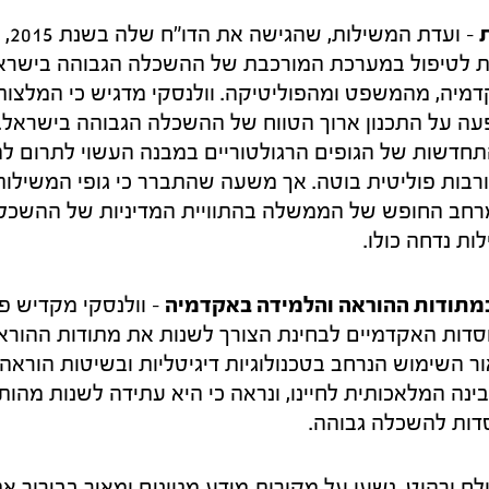
– וע
ת לטיפול במערכת המורכבת של ההשכלה הגבוהה בישראל
דמיה, מהמשפט ומהפוליטיקה. וולנסקי מדגיש כי המלצות
ה על התכנון ארוך הטווח של ההשכלה הגבוהה בישראל.
והתחדשות של הגופים הרגולטוריים במבנה העשוי לתרום ל
רבות פוליטית בוטה. אך משעה שהתברר כי גופי המשילו
מרחב החופש של הממשלה בהתוויית המדיניות של ההשכלה
ת נדחה כולו.
 במתודות ההוראה והלמידה באקדמיה
– וולנסקי מקדיש פר
וסדות האקדמיים לבחינת הצורך לשנות את מתודות ההור
 השימוש הנרחב בטכנולוגיות דיגיטליות ובשיטות הוראה
נה המלאכותית לחיינו, ונראה כי היא עתידה לשנות מהות
דות להשכלה גבוהה.
ח ורהוט, נשען על מקורות מידע מגוונים ומאיר בבירור את