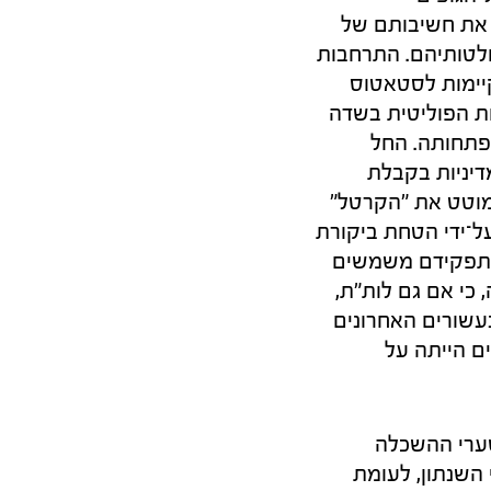
שנת 1958 וות"ת שהוקמה בשנת 1973, ומדגיש את חשיבותם של
לטותיהם. התרחבות
יימות לסטאטוס
התעניינות הפוליטית בשדה
תפתחותה. החל
 המדיניות בקבלת
למוטט את "הקרטל"
ל־ידי הטחת ביקורת
ף תפקידם משמשים
כי אם גם לות"ת,
עשורים האחרונים
ם הייתה על
ערי ההשכלה
ולך. בשנת 1990 התקבלו ללימודים גבוהים רק 21% מבני השנתון, לעומת