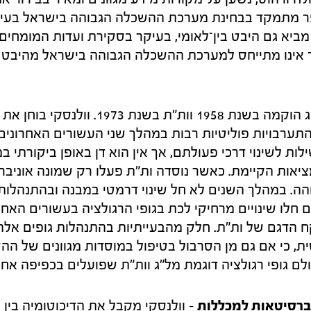
פר מתמקד בבחינת מערכת ההשכלה הגבוהה בישראל בעיק
מביא גם היבט בין־לאומי, בעיקר בסקירת ועדות המומחים
 אינו מתייחס למערכת ההשכלה הגבוהה בישראל מהיבט ב
– מל"ג הוקמה בשנת 1958 וות"ת בשנת 
תערבויות פוליטיות רבות במהלך שני העשורים האחרונים
ות לשינוי דרכי פעולתם, אך אין הוא דן באופן ביקורתי
ה. במהלך השנים לא חל שינוי דרמטי במבנה ובהתנהלות ש
חלו שינויים מרחיקי לכת בגופי הרגולציה בעשורים האחרו
ח הדגם של ות"ת. חלק מהבעייתיות בהתנהלות גופים אלה 
, כי אם גם מן הסרבול בטיפול במוסדות מגוונים של הה
ולם גופי רגולציה דוגמת מל"ג וות"ת שפועלים בכפיפה אחת
יברסיטאות למכללות
– וולנסקי מקבל את הדיכוטומיה בין 