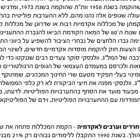
הרגולטוריים – מל"ג שהוקמה ב
ולה שגופים אלה נהנו מהם, ללא התערבות פוליטית בהח
מתן של מכללות אקדמיות רבות או שדרוגן של מכללות ק
אקדמי החל מראשית שנות ה־80 של המאה הקודמת הביאו להגברת ה
מה גברו הלחצים של נבחרי הציבור להשפיע על כיווני ה
משנת 1999 הוגשו 55 הצעות חוק להקמת מוסדות אקדמיים חדשים, לשינוי
רכבה של המל"ג. וולנסקי סוקר צעדים רבים שננקטו כדי 
טאות ולכרסם במעמדם העצמאי של הגופים הרגולטוריים ע
י ומינוי בעלי תפקיד מטעם שרי החינוך המכהנים, שמתוק
ג. וולנסקי מפנה את חיצי הביקורת לא רק כלפי הממשלה, 
בעוד מועד את הסחף בהתערבויות הפוליטיות. לדעתו, ב
דדות עם ההתערבויות הפוליטיות, וידם של הפוליטיקאי
חרדים וערבים לאקדמיה
– הקמת המכללות פתחה את ש
הגבוהה לציבור גדל וה