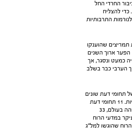
הציבור החרדי החל
ר זה. כדי להצליח
נורמות התרבותיות
ת תמריצים שהוענקו
למוסדות להשכלה גבוהה לזיהוי חסמים תרבותיים וקשיי שפה. נכון לשנת 2021 הפער ארוך השנים
ה כמעט ונסגר, אך
ך הערבי כבר בשלב
ל תחומי דעת שונים
במערכת ההשכלה הגבוהה, בהתבסס בעיקר על ההערכות של ועדות בין־לאומיות. 11 תחומי דעת
והמרכז הלאומי להנעה אלקטרוכימית זוכים למעמד גבוה בשדה ההשכלה הגבוהה בעולם, 33
קום נמוך, בעיקר במדעי הרוח
הרוח שהוגשו למל"ג