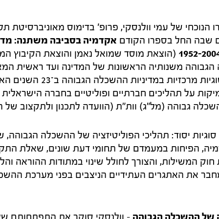
ו הנוכחי של עמי וולנסקי, פרופ' בדימוס מאוניברסיטת תל
 שבה החל בספרו הקודם
אקדמיה בסביבה משתנה: מדי
1952-200
הנוכחי דן וולנסקי בסוגיות מרכזי
יקות על תהליכים חברתיים ופוליטיים בחברה הישראלית
שכלה גבוהה (מל"ג) וות"ת (הוועדה לתכנון ולתקצוב של 
יות יסוד: תהליכי הפוליטיזציה של ההשכלה הגבוהה, 
יה, הפיחות במעמדם של תחומי דעת שונים, שאלת התקצ
 חוק המשילות, והצורך לחולל שינוי במתודות ההוראה והל
מחבר את האתגרים העתידיים הניצבים בפני מערכת ההשכ
ה של ההשכלה הגבוהה
– וולנסקי סוקר את התפתחותם של