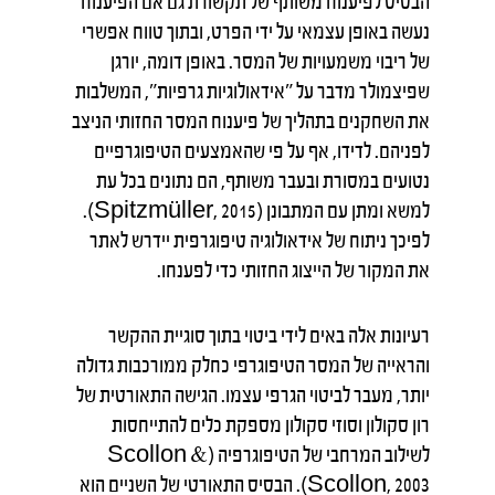
הבסיס לפיענוח משותף של תקשורת גם אם הפיענוח
נעשה באופן עצמאי על ידי הפרט, ובתוך טווח אפשרי
של ריבוי משמעויות של המסר. באופן דומה, יורגן
שפיצמולר מדבר על "אידאולוגיות גרפיות", המשלבות
את השחקנים בתהליך של פיענוח המסר החזותי הניצב
לפניהם. לדידו, אף על פי שהאמצעים הטיפוגרפיים
נטועים במסורת ובעבר משותף, הם נתונים בכל עת
למשא ומתן עם המתבונן (Spitzmüller, 2015).
לפיכך ניתוח של אידאולוגיה טיפוגרפית יידרש לאתר
את המקור של הייצוג החזותי כדי לפענחו.
רעיונות אלה באים לידי ביטוי בתוך סוגיית ההקשר
והראייה של המסר הטיפוגרפי כחלק ממורכבות גדולה
יותר, מעבר לביטוי הגרפי עצמו. הגישה התאורטית של
רון סקולון וסוזי סקולון מספקת כלים להתייחסות
לשילוב המרחבי של הטיפוגרפיה (Scollon &
Scollon, 2003). הבסיס התאורטי של השניים הוא