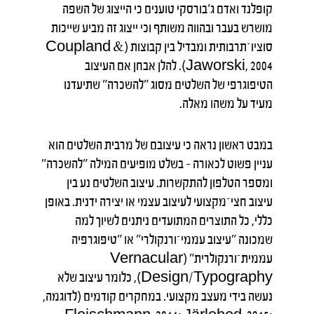
קופלנד ואדם ג'בורסקי טוענים כי הייצוג של השפה
מושרש בעבר ובהווה משותף וכי ייצוג זה מביע שייכות
סוציו־תרבותית ומבדיל בין קבוצות (Coupland &
Jaworski, 2004). להלן אבחן אם העיצוב
הטיפוגרפי של השלטים מסוג "להשכרה" שתיעדנו
מעיד על משהו מאלה.
במבט ראשון נראה כי עיצובם של מרבית השלטים הוא
עניין פשוט לכאורה – בשלט מופיעים המילה "להשכרה"
ומספר הטלפון להתקשרות. עיצוב השלטים נע בין
עיצוב חצי־מקצועי לעיצוב עצמי או יצירה ידנית. באופן
כללי, כל התוצרים המתועדים ניתנים לשיוך למה
שמכונה "עיצוב עממי־ורנקולרי" או "טיפוגרפיה
עממית־ורנקולרית" (Vernacular
Design/Typography), כלומר עיצוב שלא
נעשה בידי מעצב מקצועי. במחקרים קודמים (לדוגמה,