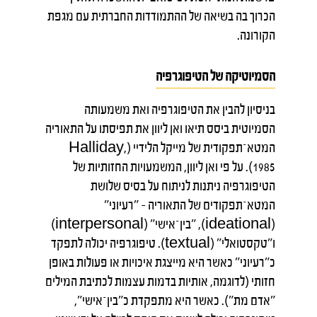
הכרוך בה בשיאה של ההתמודדות החברתית עם מגפת
הקורונה.
הסמיוטיקה של הטיפוגרפיה
בניסיון להבין את הטיפוגרפיה ואת משמעותה
הסמיוטית ביסס תיאו ואן ליוון את תפיסתו על התאוריה
המטא־תפקודית של מייקל הלידיי (Halliday,
1985). על פי ואן ליוון, המשמעויות החזותיות של
הטיפוגרפיה ניתנות לניתוח על בסיס שלושת
המטא־תפקודים של התאוריה – "רעיוני"
(ideational), "בין־אישי" (interpersonal)
ו"טקסטואלי" (textual). טיפוגרפיה יכולה לתפקד
כ"רעיוני" כאשר היא מייצגת איכויות או פעולות באופן
חזותי (לדוגמה, אותיות בדמות עצמות לכתיבת המילים
"אדם מת"). כאשר היא מתפקדת כ"בין־אישי",