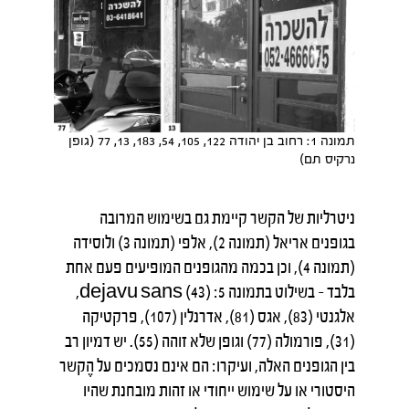
תמונה 1: רחוב בן יהודה 122, 105, 54, 183, 13, 77 (גופן
נרקיס תם)
ניטרליות של הקשר קיימת גם בשימוש המרובה
בגופנים אריאל (תמונה 2), אלפי (תמונה 3) ולוסידה
(תמונה 4), וכן בכמה מהגופנים המופיעים פעם אחת
בלבד – בשילוט בתמונה 5: dejavu sans (43),
אלגנטי (83), אגס (81), אדרנלין (107), פרקטיקה
(31), פורמולה (77) וגופן שלא זוהה (55). יש דמיון רב
בין הגופנים האלה, ועיקרו: הם אינם נסמכים על הֶקשר
היסטורי או על שימוש ייחודי או זהות מובחנת שהיו