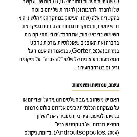
למשמעויות העולות מתוך השלט, למיקום שלו ולקשר
שלו לחברה ולתרבות וכן להגדרות של יחסים וכוח
בהקשרים אלה (שם). העיסוק במחקר הנוף הלשוני הוא
חדש יחסית, והמחקרים בתחום זה בוחנים בעיקר את
השימוש בריבוי שפות, את ההבדלים בין תתי־קבוצות
בחברה ואת האופנים שאוכלוסיות צורכות טקסט
במרחב (Gorter, 2006). במאמר זה אעמוד על
המשמעות העיצובית של שלטי "להשכרה" ועל מיקומם
וריכוזם במרחב העירוני.
עיצוב, עממיות ומשמעות
האם יש משהו בעיצוב השלטים המעיד על יוצריהם או
על מצוקתם הכלכלית? ג'ניס אנדרוסופולוס מרמזת
בגישתה לטיפוגרפיה כי זו מעבירה את "השיוך
הסוציו־תרבותי של הטקסט ויוצריו"
(Androutsopoulos, 2004). בדומה, ניקולס