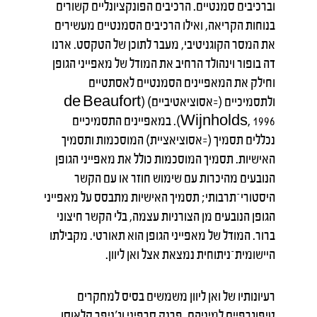
וברכיבים סמנטיים. הרכיבים הפונקציונליים קשורים
בנוחות הקריאה, ואילו הרכיבים הסמנטיים מעשירים
את המסר הקוגניטיבי, מעבר לתוכן של הטקסט. ארנו
דה בופור וינהולד הרחיב את המודל של מאפייני הגופן
וחילק את המאפיינים הסמנטיים לאסתטיים
ולתסמיכיים (=אסוציאטיביים) (de Beaufort
Wijnholds, 1996). במאפיינים התסמיכיים
נכללים תסמיך (=אסוציאציית) המוסכמות ותסמיך
האישיות. תסמיך המוסכמות כולל את מאפייני הגופן
הנובעים מהיכרות עם שימוש חוזר או עם הקשר
היסטורי־תרבותי; תסמיך האישיות מתבסס על מאפייני
הגופן הנובעים מן הצורניות עצמה, בלי הקשר חיצוני
ברור. המודל של מאפייני הגופן הוא תאורטי. מקבילתו
היישומית־ניתוחית נמצאת אצל ואן ליוון.
רעיונותיו של ואן ליוון משמשים בסיס למחקרים
טיפוגרפיים למיניהם. פרנק סרפיני וג'ניפר קלאוסן