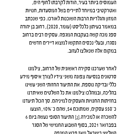
העמוסים ביותר בעיר, הודות לקרבתו לחוף הים,
ואטרקטיבי במיוחד לתיירים בשל המסעדות, חנויות
המזון והגלריות הרבות השוכנות לאורכו. כפי שנכתב
במאמר בעיתון כלכליסט (עומר, 2020), רחוב בן יהודה
ספג מכה קשה בעקבות המגפה. עסקים רבים ברחוב
נסגרו, ובעלי נכסים התקשו למצוא דיירים חדשים
במקום אלה שנאלצו לעזוב.
לאחר שערכנו סקירה ראשונית של הרחוב, צילמנו
סרטונים בנסיעה צפונה משני צידיו לצורך איסוף מידע
כללי ובדיקה נוספת. את התיעוד החזותי השני עשינו
בהליכה, ובמהלכו צילמנו את כל השלטים שאיתרנו
בחזיתות החנויות והעסקים למיניהם. סך הכול תיעדנו
כ־550 עסקים, שמתוכם 54, שהם כ־10%, הוצעו
להשכרה או למכירה.
התיעוד הסופי נעשה ביום 6
[2]
בפברואר 2021, בסוף השבוע החמישי של הסגר
השלישי בישראל מאז פרוץ המגפה.