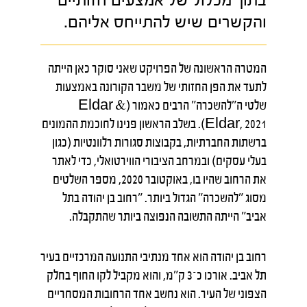
בתוך מכלול של אמצעים חזותיים
והקשרים שיש להתייחס אליהם.
המטרה הראשונה של הפרויקט שאני סוקר כאן הייתה
לתעד את הפן החזותי של משבר הקורונה באמצעות
שלטי ה"להשכרה" הרבים כאמור (Eldar &
Eldar, 2021). בשלב הראשון פנינו לחוכמת ההמונים
ברשתות החברתיות, בקבוצות סגורות רלוונטיות (כגון
בעלי עסקים) ובמרחב הציבורי הווירטואלי, כדי לאתר
את הרחוב שהיו בו, באוקטובר 2020, מספר השלטים
מסוג "להשכרה" הגדול ביותר. "רחוב בן יהודה בתל
אביב" הייתה התשובה הנפוצה ביותר שהתקבלה.
רחוב בן יהודה הוא אחד מנתיבי התנועה המרכזיים בעיר
תל אביב. אורכו כ־3 ק"מ, והוא מקביל לקו החוף בחלק
הצפוני של העיר. הוא נחשב אחד הרחובות המסחריים