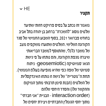
HE
תקציר
מאמר זה נכתב על בסיס פרויקט חזותי שתיעד
שלטים מסוג "להשכרה" ברחוב בן יהודה בתל אביב
בחודש פברואר 2021, בסוף השבוע החמישי של סגר
הקורונה השלישי. השלטים שתועדו משקפים מצב
של משבר כלכלי, שהתווסף למשבר הבריאותי
שיצרה מגפת הקורונה, והם נותחו על פי גישת
הגאו־סמיוטיקה (geosemiotic– ניתוח
סמיוטי של שפה כפי שהיא מופיעה בעולם הממשי).
תחת ה"מטרייה" של גישה זו נותחו האינדקסליות
של השלטים (הבנת סימן תרבותי מתוך המיקום
וההקשר שלו) והסדר היחסי שלהם
(interaction order – הבניית "אני חברתי"
מתוך יחסי הגומלין החברתיים ויצירת יחסים של