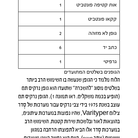
אות קטיפה פונטביט
1
קקאו פונטביט
1
גופן לא מזוהה
2
כתב יד
6
גרפיטי
1
הגופנים בשלטים המתועדים
הלוח מלמד כי הגופן שנעשה בו השימוש הרב ביותר
בשלטים מסוג "להשכרה" שתועדו הוא גופן נרקיס תם
(הופיע בכמה משקלים. ראו תמונה 1). הגופן נרקיס תם
עוצב בשנת 1975 בידי צבי נרקיס עבור מערכות של סְדר
צילום Varityper, שהיו נפוצות במערכות עיתונים,
בהוצאות לאור ובלשכות שירות קטנות. השימוש הרב
במערכות סְדר אלו הביא לתפוצתו הרחבה במגוון
יישומים (אתר
). היום הוא נחשב בעיני מעצבים