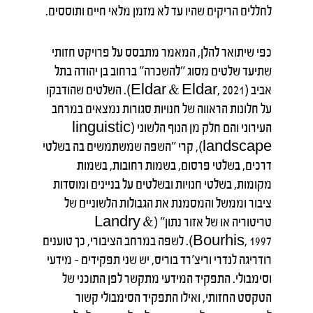
לחללים הריקים שהיו עד לא מזמן מלאי חיים ותוססים.
כפי שיתואר להלן, המאמר מתבסס על פרויקט חזותי
שתיעד שלטים מסוג "להשכרה" ברחוב בן יהודה בתל
אביב (Eldar & Eldar, 2021). השלטים שהודבקו
על חלונות הראווה של חנויות סגורות נמצאים במרחב
העירוני והם חלק מן הנוף הלשוני (linguistic
landscape), קרי "השפה שמשתמשים בה בשלטי
דרכים, בשלטי פרסום, בשמות רחובות, בשמות
מקומות, בשלטי חנויות ובשלטים על בניינים ומוסדות
ציבור וממשל והמסמנת את הגבולות הלשוניים של
טריטוריה או של אזור נתון" (Landry &
Bourhis, 1997). לשפה במרחב הציבורי, כך טוענים
רודריגה לנדרי וריצ'רד בוריס, יש שני תפקידים – מידעי
וסימבולי. התפקיד המידעי מתקשר לפן התוכני של
הטקסט החזותי, ואילו התפקיד הסימבולי קשור