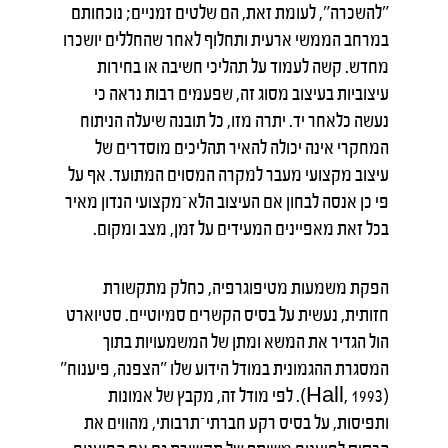
"להשכרה", לעומת זאת, הם שלטים זמניים; נוכחותם
במרחב הממשי ארעית ותחלוף לאחר שהחללים יושכרו
מחדש. קשה לעמוד על תהליכי חשיבה או בחירות
עיצוביות בעיצוב מסוג זה, שפעמים רבות נראה כי
נעשה כלאחר יד. יתרה מזו, כל תובנה שיעלה הניתוח
המחקרי אינה יכולה להאיר תהליכים מוסדרים של
עיצוב מקצועי מעבר למקרה המסוים המתועד. אף על
פי כן אנסה לבחון אם העיצוב הלא־מקצועי הנדון מאיר
בכל זאת מאפיינים המעידים על זמן, מצב ומקום.
הפקת משמעות מטיפוגרפיה, כחלק מתקשורת
חזותית, נעשית על בסיס הקשרים סמיוטיים. סטיוארט
הול הגדיר את המשא ומתן של המשמעויות בתוך
המסגרת ההגמונית במודל הידוע שלו "הצפנה, פיענוח"
(Hall, 1993). לפי מודל זה, מקבץ של אמונות
ותפיסות, על בסיס רקע חברתי־תרבותי, מהווים את