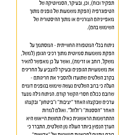
תפקיד וכוח), וכן, ובעיקר, הסמיוטיקה של
הטיפוגרפיה (הפקת משמעות של גופנים מתוך
מאפייניהם הצורניים או מתוך ההיסטוריה של
השימוש בהם).
ניתוח בכלי המטפורה החווייתית – המסתמך על
הפקת משמעות סמיוטית מתוך רכיבי הגופן (למשל,
משקל, רוחב או זרימה), ואשר על כן מאפשר להאיר
את משמעויות הגופנים ובעיקר להצביע על החריגים
בקרב השלטים שתועדו ולהסביר את חריגותם –
העלה כי ברוב השלטים נעשה שימוש בגופנים דומים
שרובם ככולם חסרי הקשר קודם. הניתוח גילה מנעד
ערכים שבקצהו האחד "יציבות" ו"ביטחון" ובקצהו
האחר "הססנות" ו"זלזול". ואולם למרות
ההתרשמות הראשונית כאילו תחושת הייאוש היא
הערך הנפוץ ביותר העולה מן השלטים, התברר כי
רובם ניתנים לפרשנות סמיוטית של "אדישות",