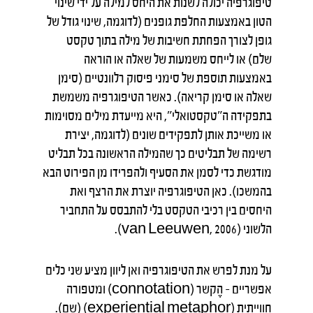
טיפוגרפיה יכולה לשנות את היחס למילה על ידי שינוי
הטון באמצעות החלפת גופנים (לדוגמה, שינוי גודל של
גופן לצורך הפחתת חשיבות של מילה בתוך טקסט
שלם) או לייחס משמעות של שאלה או הוראה
באמצעות תוספת של סימני פיסוק רלוונטיים (סימן
שאלה או סימן קריאה). כאשר הטיפוגרפיה משמשת
בתפקידה ה"טקסטואלי", היא מייעדת מילים מסוימות
או משייכת אותן לתפקידים שונים (לדוגמה, יצירת
רשימה של תבליטים כך שהמילה הראשונה בכל תבליט
מודגשת כדי לסמן את הסעיף ולהפרידו מן הפירוט הבא
בהמשכו). כאן הטיפוגרפיה יוצרת את הרצף ואת
היחסים בין רכיבי הטקסט בלי להתבסס על התחביר
הלשוני (van Leeuwen, 2006).
על מנת לפרש את הטיפוגרפיה ואן ליוון מציע שני כלים
אפשריים – הֶקשר (connotation) ומטפורה
חווייתית (experiential metaphor) (שם).