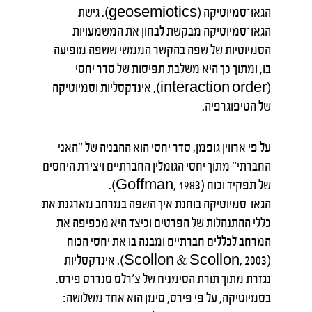
הגאו־סמיוטיקה (geosemiotics). גישת
הגאו־סמיוטיקה מבקשת לבחון את המשמעויות
הסמיוטיות של שפה בהקשר הממשי ששפה מופיעה
בו, ומתוך כך היא משלבת תפיסות של סדר יחסי
(interaction order), אינדקסליות וסמיוטיקה
של הטיפוגרפיה.
על פי ארווין גופמן, סדר יחסי הוא ההבניה של "האני
החברתי" מתוך יחסי הגומלין החברתיים ויצירת היחסים
של תפקיד וכוח (Goffman, 1983).
הגאו־סמיוטיקה בוחנת איך השפה במרחב מארגנת את
כללי ההתנהלות של הפרטים וכיצד היא מכפיפה את
המרחב לכללים חברתיים ומבנה בו את יחסי הכוח
(Scollon & Scollon, 2003). אינדקסליות
נגזרת מתוך תורת הסימנים של צ'רלס סנדרס פירס.
בסמיוטיקה, על פי פירס, סימן הוא אחד משלושה: