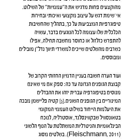
מהוקצעים פחות מדגיש את ה"עממיות" של השילוט.
אי־שימת דגש על עיצוב מקצועי ואיכותי ובחירות
טיפוגרפיות המצביעות על כך, בתהליך שהחשיבות
הכלכלית שלו עצומה לכל הנוגעים בדבר, עשויה
להתפרש כזלזול או כחוסר מחשבה תחילה, אפילו
כשרבים מהשלטים שייכים למשרדי תיווך נדל"ן מובילים
ומבוססים.
ועוד הערה חשובה בעניין הדמיון החזותי הקרוב של
קבוצת הגופנים הנדונה עד כה: ספק אם מי שאינם
מנוסים בטיפוגרפיה עברית יזהו את ההבדלים
המינוריים בין הגופנים השונים.
קטיה פליישמן מבכה
[5]
את היעלמות הייחוד בשילוט העממי המקומי
בטאונסוויל שבקווינסלנד, אוסטרליה, לנוכח
הבינלאומיות והניטרליות המשתלטת על הנוף הלשוני
(Fleischmann, 2011). בשלטים מסוג