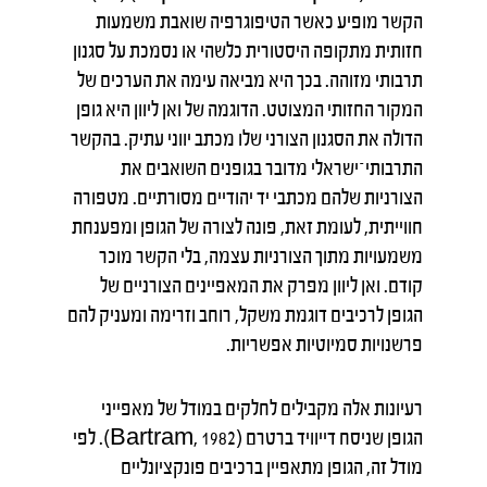
הקשר מופיע כאשר הטיפוגרפיה שואבת משמעות
חזותית מתקופה היסטורית כלשהי או נסמכת על סגנון
תרבותי מזוהה. בכך היא מביאה עימה את הערכים של
המקור החזותי המצוטט. הדוגמה של ואן ליוון היא גופן
הדולה את הסגנון הצורני שלו מכתב יווני עתיק. בהקשר
התרבותי־ישראלי מדובר בגופנים השואבים את
הצורניות שלהם מכתבי יד יהודיים מסורתיים. מטפורה
חווייתית, לעומת זאת, פונה לצורה של הגופן ומפענחת
משמעויות מתוך הצורניות עצמה, בלי הקשר מוכר
קודם. ואן ליוון מפרק את המאפיינים הצורניים של
הגופן לרכיבים דוגמת משקל, רוחב וזרימה ומעניק להם
פרשנויות סמיוטיות אפשריות.
רעיונות אלה מקבילים לחלקים במודל של מאפייני
הגופן שניסח דייוויד ברטרם (Bartram, 1982). לפי
מודל זה, הגופן מתאפיין ברכיבים פונקציונליים