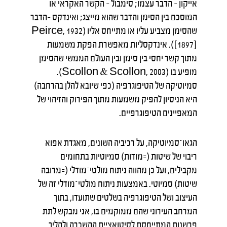
אייקון – הדבר עצמו; סימבול – הקשר האקראי או
המוסכם בין הסימן והדבר שהוא מייצג; ואינדקס –הדבר
שהסימן מצביע עליו או מתייחס אליו (Peirce, 1932
[1897]). אינדקסליות מאפשרת הפקת משמעות
מתוך קשר יחסי בין סימן ובין העולם הממשי שהסימן
מופיע בו (Scollon & Scollon, 2003).
סמיוטיקה של הטיפוגרפיה (כפי שיובא להלן בהרחבה)
היא הניסיון להפיק משמעות מתוך הפירוק והזיהוי של
המאפיינים הטיפוגרפיים.
הגאו־סמיוטיקה, על רכיביה השונים, מאגדת אפוא
ריבוי של שיטות (=מודות) סמיוטיות בתחומים
מקבילים, ועל כן מהווה ניתוח מולטי־מודלי (=מרובה
שיטות) סמיוטי. באמצעות ניתוח מולטי־מודלי זה של
העיצוב ושל הטיפוגרפיה בשלטים שתועדו, בתוך
המרחב העירוני שהם ממוקמים בו, אני מבקש לתת
פרשנות המתייחסת לסיטואציית ההשכרה ולהליך