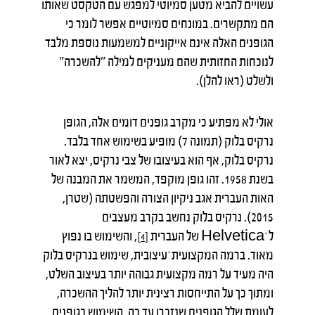
עשויים להביא מטען סמיוטי למפגש עם הטקסט שאותו
הם מתקשרים. במונחים סמיוטיים אפשר לומר כי
הגופנים האלה אינם אייקוניים למשמעות נוספת מלבד
לנוכחות החזותית שהם מעניקים למילה "להשכרה"
ולשלט (ראו להלן).
אולי לא מפתיע כי מקרב גופנים דומים אלה, הגופן
נרקיס בלוק (תמונה 7) מופיע בשימוש אחד בלבד.
נרקיס בלוק, אף הוא בעיצובו של צבי נרקיס, יצא לאור
בשנת 1958. זהו גופן מוקפד, המשמר את המבנה של
האות העברית אגב ניקיון הצורה והפשטתה (שטרן,
2015). נרקיס בלוק נחשב בקרב מעצבים
ל־Helvetica של העברית
, והשימוש בו נפוץ
[4]
מאוד. ברמה המקצועית־עיצובית, שימוש בנרקיס בלוק
היה מעיד על רמה מקצועית גבוהה יותר בעיצוב השלט,
ומתוך כך על התייחסות רצינית יותר להליך ההשכרה,
לעומת שלל הגופנים שנזכרו עד כה. השימוש בגופנים