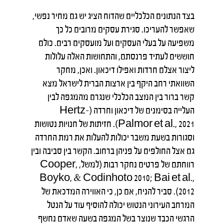
בצד הנתונים הכלכליים שהדוח הציג יש גם מחיר נפשי,
שאפשר להעריכו. סגירת עסקים מרובים כל כך
משפיעה על בעלי העסקים ועל מועסקים רבים. כולם
חוששים לעתיד פרנסתם, והתחושות האלה עלולות
ליצור אצלם חרדות ואפילו דיכאון. ואכן, מחקר
השוואתי רחב היקף בין ארצות הברית לישראל מצא
קשר ברור בין המצב הכלכלי שנגרם מהמגפה לבין
העלייה בסימנים של דיכאון וחרדה (Hertz-
Palmor et al., 2021). חזיתות של חנויות נטושות
וסגורות בשעת משבר יכולות להעלות את רמת החרדה
גם אצל החולפים על פניהן ברחוב. הקשר בין סביבה ובין
רווחתם של פרטים נחקר רבות (למשל, Cooper,
Boyko, & Codinhoto 2010; Bai et al.,
2012). סביר להניח, אם כן, כי האווירה המדכאת של
המרחב העירוני הנטוש יכולה להוסיף עוד על הנטל
הרגשי הכבד שנוצר בשל המגפה בשעה שאדם נחשף