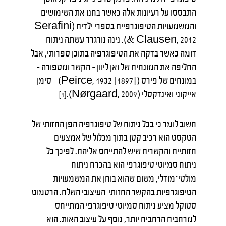
התבססו על רעיונות אלה כאשר בחנו את השימושים
והמשמעויות הטיפוגרפיים בספרי ילדים (Serafini
& Clausen, 2012). נינה נורגרד עשתה ניתוח
דומה כאשר בדקה את הטיפוגרפיה בתוכן ספרותי, אבל
החליפה את המונחים של ואן ליוון – הקשר ומטפורה –
במונחים של פירס (Peirce, 1932 [1897]) – סימן
אייקוני ואינדקסלי (Nørgaard, 2009).
[1]
חשוב לומר כי בכל ניתוח של טיפוגרפיה הפן החזותי של
הטקסט הוא רכיב קטן בתוך מכלול של אמצעים
חזותיים והקשרים שיש להתייחס אליהם. לפיכך כל
ניתוח סמיוטי טיפוגרפי הוא בהכרח ניתוח
מולטי־מודלי, משום שהוא בוחן את המשמעויות
הטיפוגרפיות בהקשר החזותי־העיצובי השלם. הרטמוט
סטוקל מציע ניתוח סמיוטי טיפוגרפי המתייחס
למרחבים הרחבים יותר, נוסף על עיצוב האות. הוא