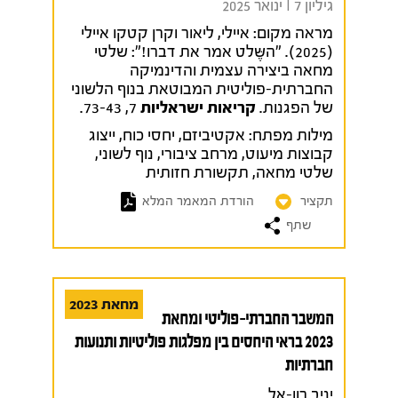
גיליון 7 I ינואר 2025
מראה מקום:
איילי, ליאור וקרן קטקו איילי
(2025). "השֶּלט אמר את דברו!": שלטי
מחאה ביצירה עצמית והדינמיקה
החברתית-פוליטית המבוטאת בנוף הלשוני
של הפגנות.
קריאות ישראליות
7, 73-43.
מילות מפתח:
אקטיביזם
,
יחסי כוח
,
ייצוג
קבוצות מיעוט
,
מרחב ציבורי
,
נוף לשוני
,
שלטי מחאה
,
תקשורת חזותית
תקציר
הורדת המאמר המלא
שתף
מחאת 2023
המשבר החברתי-פוליטי ומחאת
2023 בראי היחסים בין מפלגות פוליטיות ותנועות
חברתיות
יניב רון-אל