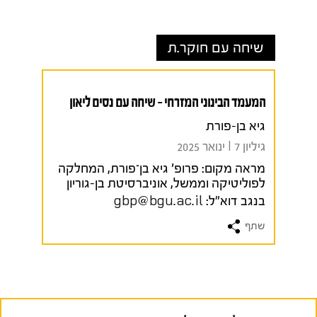
שיחה עם חוקר.ת
המעמד הבינוני המזרחי – שיחה עם נסים ליאון
גיא בן-פורת
גיליון 7 I ינואר 2025
מראה מקום:
פרופ' גיא בן־פורת, המחלקה
לפוליטיקה וממשל, אוניברסיטת בן-גוריון
בנגב
דוא"ל:
gbp@bgu.ac.il
שתף