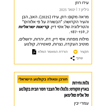
עידו רוזן
גיליון 7 I ינואר 2025
מראה מקום:
רוזן, עידו (2025). האב, הבן
והעיר הקדושה: "הבשורה על פי אלוהים"
והטרילוגיה של אסי דיין.
קריאות ישראליות
7, 187-159.
מילות מפתח:
אסי דיין
,
דת
,
יהדות
,
ירושלים
,
מוטיב העקדה
,
נצרות
,
סאטירה
,
קולנוע
תקציר
הורדת המאמר המלא
שתף
חורבן וגאולה בקולנוע הישראלי
גלות וחירות
בארץ הקודש: גלגולו של הצבר חסר הבית בקולנוע
של אליה סולימאן
עמרי יבין