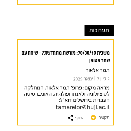
תערוכות
משכית 70/30/10: מורשת מתחדשת? – שיחה עם
שחר אטואן
תמר אלאור
גיליון 7 I ינואר 2025
מראה מקום:
פרופ' תמר אלאור, המחלקה
לסוציולוגיה ולאנתרופולוגיה, האוניברסיטה
העברית בירושלים
דוא"ל:
tamarelor@huji.ac.il
תקציר
שתף