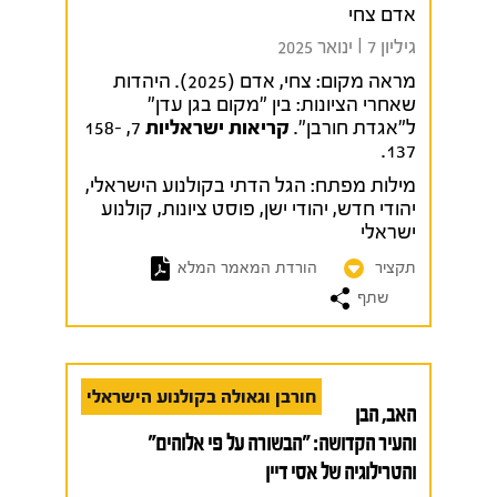
אדם צחי
גיליון 7 I ינואר 2025
מראה מקום:
צחי, אדם (2025). היהדות
שאחרי הציונות: בין "מקום בגן עדן"
ל"אגדת חורבן".
קריאות ישראליות
7, 158-
137.
מילות מפתח:
הגל הדתי בקולנוע הישראלי
,
יהודי חדש
,
יהודי ישן
,
פוסט ציונות
,
קולנוע
ישראלי
תקציר
הורדת המאמר המלא
שתף
חורבן וגאולה בקולנוע הישראלי
האב, הבן
והעיר הקדושה: "הבשורה על פי אלוהים"
והטרילוגיה של אסי דיין