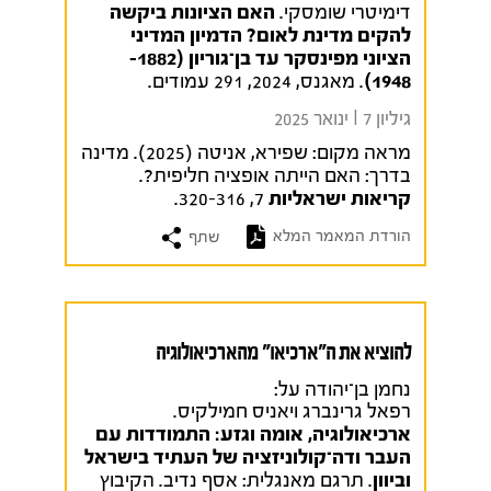
דימיטרי שומסקי.
האם הציונות ביקשה
להקים מדינת לאום? הדמיון המדיני
הציוני מפינסקר עד בן־גוריון (1882–
1948)
. מאגנס, 2024, 291 עמודים.
גיליון 7 I ינואר 2025
מראה מקום:
שפירא, אניטה (2025). מדינה
בדרך: האם הייתה אופציה חליפית?.
קריאות ישראליות
7, 320-316.
הורדת המאמר המלא
שתף
להוציא את ה"ארכיאו" מהארכיאולוגיה
נחמן בן־יהודה על:
רפאל גרינברג ויאניס חמילקיס.
ארכיאולוגיה, אומה וגזע: התמודדות עם
העבר ודה־קולוניזציה של העתיד בישראל
וביוון
. תרגם מאנגלית: אסף נדיב. הקיבוץ