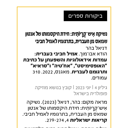
ביקורות ספרים
נשיקה אִיש־קְרָיוֹתִית: חידת היקסמותו של אנטון
שמאס מן העברית, בתרגומיו לאמיל חביבי
דניאל בהר
הודא אבו־מוך.
אמיל חביבי בעברית:
עמדות אידאולוגיות והשפעתן על כתיבת
"האופסימיסט", "אח'טיה" ו"סראיא"
ותרגומם לעברית
. מאגנס, 2022. 310
עמודים.
גיליון 4 I יוני 2023 I קובץ בנושא מוזיקה
פופולרית בישראל
מראה מקום:
בהר, דניאל (2023). נשיקה
אִיש־קְרָיוֹתִית: חידת היקסמותו של אנטון
שמאס מן העברית, בתרגומיו לאמיל חביבי.
קריאות ישראליות
4, 279-274.