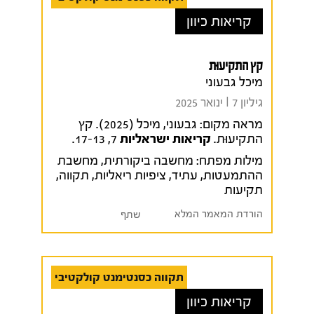
קריאות כיוון
קץ התקיעוּת
מיכל גבעוני
גיליון 7 I ינואר 2025
מראה מקום:
גבעוני, מיכל (2025). קץ
התקיעוּת.
קריאות ישראליות
7, 17-13.
מילות מפתח:
מחשבה ביקורתית
,
מחשבת
ההתמעטות
,
עתיד
,
ציפיות ריאליות
,
תקווה
,
תקיעות
הורדת המאמר המלא
שתף
תקווה כסנטימנט קולקטיבי
קריאות כיוון