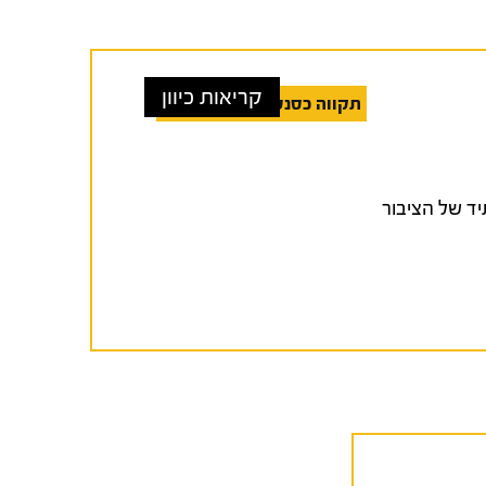
קריאות כיוון
תקווה כסנטימנט קולקטיבי
 ההווה והעתיד של הציבור