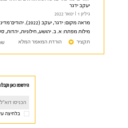
יעקב ידגר
גיליון 1 I ינואר 2022
מראה מקום:
ידגר, יעקב (2022). יהודים־מדינתיים: על תאולוגיה ציונית וריבונות יהודית.
מילות מפתח:
א. ב. יהושע
,
חילוניות
,
יהדות
,
סט
תקציר
הורדת המאמר המלא
שת
הירשמו כאן וקבלו 
בלחיצה על