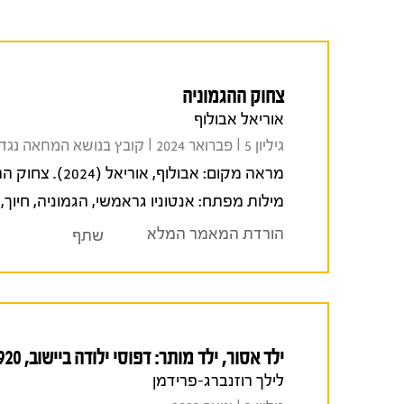
צחוק ההגמוניה
אוריאל אבולוף
גיליון 5 I פברואר 2024 I קובץ בנושא המחאה נגד הרפורמה המשפטית
מראה מקום:
אבולוף, אוריאל (2024). צחוק ההגמוניה.
מילות מפתח:
אנטוניו גראמשי
,
הגמוניה
,
חיוך
,
הורדת המאמר המלא
שתף
ילד אסור, ילד מותר: דפוסי ילודה ביישוב, 1948-1920
לילך רוזנברג-פרידמן