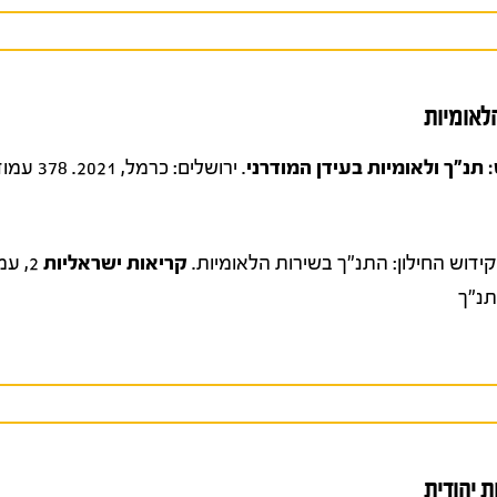
הלאומיות
: תנ"ך ולאומיות בעידן המודרני
קריאות ישראליות
2, עמ' 373-368.
תנ"ך
ת יהודית