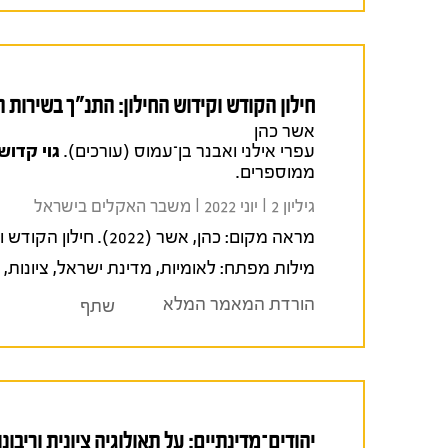
חילון הקודש וקידוש החילון: התנ"ך בשירות 
אשר כהן
עפרי אילני ואבנר בן־עמוס (עורכים).
גוי קדוש
ממוספרים.
גיליון 2 I יוני 2022 I משבר האקלים בישראל
מראה מקום:
כהן, אשר (2022). חילון הקודש וקידוש החילון: התנ"ך בשירות הלאומיות.
מילות מפתח:
לאומיות
,
מדינת ישראל
,
ציונות
,
הורדת המאמר המלא
שתף
יהודים־מדינתיים: על תאולוגיה ציונית וריבונו