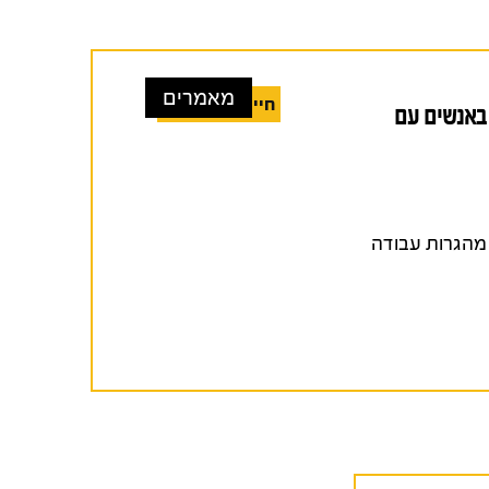
מאמרים
חיים באי־ודאות
 באנשים עם
בקרב מהגרות עבודה