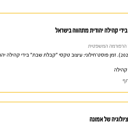
בידי קהילה יהודית מתהווה בישראל
הרשברג, יהונתן ויהודה גודמן (2024). זמן פוסט־חילוני: עיצוב טקסי "קבלת שבת" בידי קהי
קהילה
ף
יולוגיה של אמונה