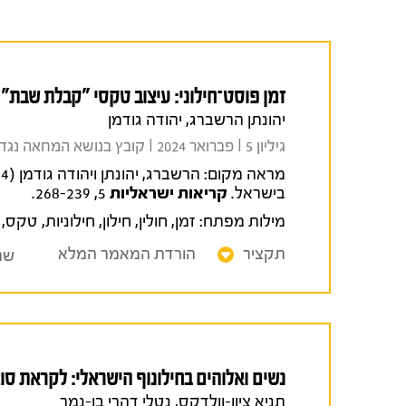
זמן פוסט־חילוני: עיצוב טקסי "קבלת שבת" 
יהונתן הרשברג, יהודה גודמן
גיליון 5 I פברואר 2024 I קובץ בנושא המחאה נגד הרפורמה המשפטית
מראה מקום:
בישראל.
קריאות ישראליות
5, 268-239.
מילות מפתח:
זמן
,
חולין
,
חילון
,
חילוניות
,
טקס
,
תקציר
הורדת המאמר המלא
שת
נשים ואלוהים בחילונוף הישראלי: לקראת סוצ
תניא ציון-וולדקס, נטלי דהרי בן-נמר