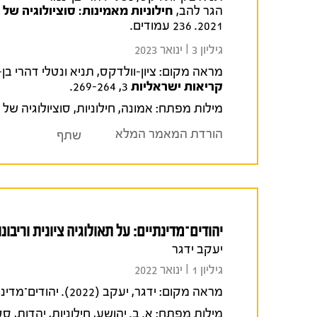
הגר להב,
חילוניות מאמינות: סוציולוגיה של 
2021. 236 עמודים.
גיליון 3 I ינואר 2023
מראה מקום:
ציון-וולדקס, תניא ונטלי דהרי בן-נמר (2023). נשים ואלוהים בחילונוף הישראלי: לקראת סוצי
קריאות ישראליות
3, 269-264.
מילות מפתח:
אמונה
,
חילוניות
,
סוציולוגיה של 
הורדת המאמר המלא
שתף
יהודים־מדינתיים: על תאולוגיה ציונית וריבונו
יעקב ידגר
גיליון 1 I ינואר 2022
מראה מקום:
ידגר, יעקב (2022). יהודים־מדינתיים: על תאולוגיה ציונית וריבונות יהודית.
מילות מפתח:
א. ב. יהושע
,
חילוניות
,
יהדות
,
סט