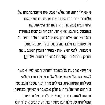
מאמרי "החוט המשולש" מבטאים משבר בהגותו של
אלתרמן: כתיבתו איבדה את מגעה עם המציאות
היומיומית (מה שהזין את טוריו); היא עוסקת
באובססיביות בנושא אחד; הדברים נכתבים באווירת
בהלה ואימה; אלתרמן אינו יכול לחשוב על העתיד ועל
מה שטמון בו מלבד מה שמסרב להגיע. לא מעט
מטענותיו לגבי המציאות – בעיקר אובדן המגע עימה
והרִיק שבמילים – קולעות למשבר בהגותו שלו.
[7]
מה שנאמר כעת על מאמרי "החוט המשולש" אפשר
לאומרו גם על מאמריו של אלתרמן שנכתבו בשלהי
פעילותו העיתונאית. במילים אחרות, המשבר המבוטא
ב"החוט המשולש" הוא חלק ממשבר מתמשך. מבחינה
זו, התבלטותה היתרה, והצפויה למדי, של תפניתו
הפוליטית של אלתרמן ניתקה בתודעת רבים את "החוט