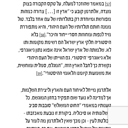
במאמר שהוזכר למעלה, על טקס הקבורה בצוק
[57]
מצדה, אלתרמן קובע כי "ארץ זו […] צרורה כמהות
מפורשת ומיוחדת רק בתולדותיו של עם אחד בלבד. טול
ממנה חותם תולדותיו של העם היהודי, והיא מתפוררת
מיד לנפות ומחוזות חסרי ייחוד והיכר".
בלא
[58]
היסטוריה חלקי ארץ ישראל הם רשימת מקומות ותו
לא. שלמותה של ארץ ישראל אינה אפוא נתון גיאוגרפי,
אלא גיאוגרפי־היסטורי. גם הווייתו של העם היהודי
נקשרת כך לחבל הארץ הזה, "המגלם, סמלית ומוחשית,
את משמעות קיומנו הלאומי ההיסטורי".
[59]
אלתרמן מייחל לאיחוד העם והארץ וליצירת השלֵמות,
אך למדינה לא נועד שום תפקיד בחזון המוגשם. כל
טענותיו במאמרי "החוט המשולש" סובבות סביב
כישלונותיה או סיכוליה. ביקורת זו נובעת מאכזבתו –
הבולטת לעין – וכן מכך שאין לאלתרמן מה לומר על