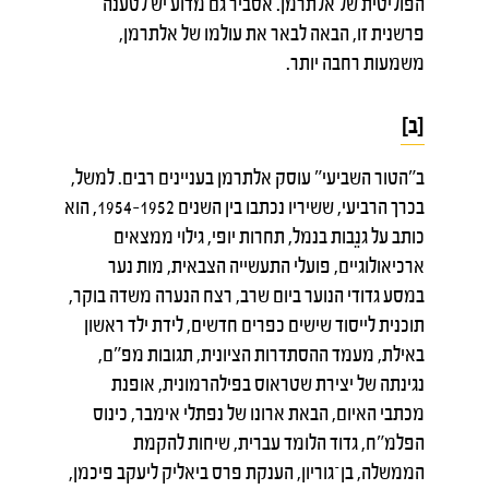
הפוליטית של אלתרמן. אסביר גם מדוע יש לטענה
פרשנית זו, הבאה לבאר את עולמו של אלתרמן,
משמעות רחבה יותר.
[ב]
ב"הטור השביעי" עוסק אלתרמן בעניינים רבים. למשל,
בכרך הרביעי, ששיריו נכתבו בין השנים 1952–1954, הוא
כותב על גנֵבות בנמל, תחרות יופי, גילוי ממצאים
ארכיאולוגיים, פועלי התעשייה הצבאית, מות נער
במסע גדודי הנוער ביום שרב, רצח הנערה משדה בוקר,
תוכנית לייסוד שישים כפרים חדשים, לידת ילד ראשון
באילת, מעמד ההסתדרות הציונית, תגובות מפ"ם,
נגינתה של יצירת שטראוס בפילהרמונית, אופנת
מכתבי האיום, הבאת ארונו של נפתלי אימבר, כינוס
הפלמ"ח, גדוד הלומד עברית, שיחות להקמת
הממשלה, בן־גוריון, הענקת פרס ביאליק ליעקב פיכמן,