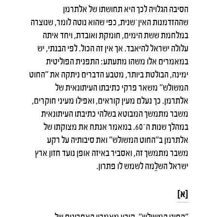
הסיבה הגלויה לכך היא תחושתו של אלתרמן
שההזדמנות האין־שנית, כפי שהוא נוטה לומר, שנוצרה
במלחמת ששת הימים, חומקת ואובדת, ויחד איתה
עלולה ישראל להיאבד. אך אין זה הכול. לפי הבנתי, יש
במאמרים אלו משהו מתעתע: התפנית הפוליטית
ימינה, הבולטת ביותר, מטבע הדברים ניתקה את "החוט
המשולש" משאר פרקי כתיבתו העיתונאית של
אלתרמן. כך נעלם מעין קוראים, ואפילו מעיני חוקרים,
משבר מתמשך המבוטא בשלהי כתיבתו העיתונאית
במהלך שנות ה־60. במאמר אנתח את מצוקתו של
אלתרמן ב"החוט המשולש" ואת סיבותיה על רקע
משבר מתמשך זה, ואסביר באיזה אופן נועד חזון ארץ
ישראל השלֵמה לשמש לו פתרון.
[א]
"החוט המשולש", קובץ מאמריו האחרונים של