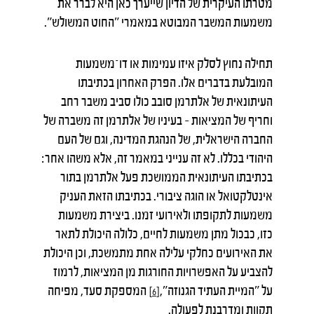
מטרתו העיקרית של הדיון שייערך כאן היא לברר את
משמעות המשבר המבוטא במאמרי "החוט המשולש".
תחילה נחוץ לסלק איזו עמימות או דו־משמעות
המובלעת בדברים אלו. הפרק האחרון בכתיבתו
העיתונאית של אלתרמן סובב כולו סביב משבר רחב
וחריף של המציאות – בעיניו של אלתרמן זה משברה של
החברה הישראלית, של הנהגת המדינה, וגם של העם
היהודי בכללו. לא זה ענייני במאמר זה, אלא משהו אחר:
בכתיבתו העיתונאית הממושכת פעל אלתרמן בתור
אינטלקטואל או הוגה ציבורי. בכתיבתו הזאת העניק
משמעות לתקופתו ולאירועי זמנו. ביצירת משמעות
כזו, כבכול מתן משמעות לחיים, כלולה היכולת לתאר
את האירועים כחלקי עלילה אחת מתמשכת, וכן היכולת
להצביע על האפשרויות החורגות מן המציאות, לרמוז
על "המיית העתיד הגנוזה",
המספקת סעד, מפיחה
[6]
תקוות ומדרבנת לפעולה.