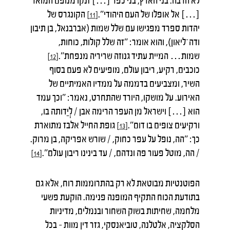
לא הרבה. בני הארץ, בני כפר […] זנקו מנופם המואר
[…] אל אופלו של העם היהודי".
הקונגרס של
[11]
יהדות ספרד מפגישו עם שלל שמות (אברבנאל, בן תיבון
ודה־ליאון), והוא אומר: "זה שלל קולות, כוחות,
שמות… המיית עתיד גנוזה שריריה מנפחת".
[12]
כוכבים, רקיע, ריבון עולם, מופיעים לא פעם בסוף
השיר, ומצביעים בדממה על ממדיו האמיתיים של
האירוע. על מושקו, היורד שהתחרט, נאמר: "וכך עמד
הוא […] וישראל מן העפר הרימה אבן / לְיַדותה בו,
ורקיעים צופים בו דום".
גופת החייל אלבז מתוארת
[13]
כך: "הה, נופל על עפר כחוק, / שורש אפריקה, בן מרוק.
/ הה, מוטל פעור פה ונדהם, / עד בינינו ריבון עולם".
[14]
הפוטנטיות מבוטאת לא רק בהתרוממות רוח, אלא גם
בתודעת הכוח התקיף המופנה פנימה. הוקעת פשעי
מלחמה, שחיתות בשוק השחור ובנמלים, מדיניות
הסלקציה, אלטלנה, טוביאנסקי, גזר דין מוות – בכל