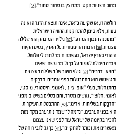
מחוג־השניות הקטן מתרוצץ בו סחור־סחור".
[36]
חולשה זו, או שקיעה כזאת, אינה תוצאת הזנחה ואינה
טעות, אלא סימן להתרוקנות ההוויה הישראלית
"מתוכנה הנכון והמודע".
גילויה המובהק הוא שלילה
[37]
עצמית.
הזכות ההיסטורית על הארץ, בסיס הקיום
[38]
היהודי בארץ ישראל, נעשתה חומר לתרגילי פלפול.
אבדה היכולת לעמוד על כך ולומר משהו שאינו
"חצאי־דברים".
גילוי חשוב של השלילה העצמית
[39]
והטשטוש הוא ההתבטלות בפני אחרים. הדבֵקים
בהתנחלות, בעלי "אופי ציוני, לאומני, היסטורי, מיסטי,
לאומי, חלוצי", נעשים מטרד, והם בטלים בשישים מפני
"הדבֵקות בשליחות יארינג".
ההתבטלות העיקרית
[40]
היא בפני הערבים. "נדמה לך שמדינות־ערב מקדימות
להכיר בקיומה של ישראל עוד לפני שאנו עצמנו
מאשרים את זכותה להתקיים".
כך גם לגבי רוחה של
[41]