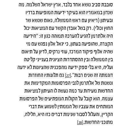
סובבת סביב נושא אחד בלבד, ארץ ישראל השלמה. מה
שנדון במאמריו הוא בעיקר ידיעות המופיעות ברדיו
ובעיתון (ריאיון עם ראש הממשלה, נאום שנשא שר
החוץ וכולי). רק בשל אובדן הקשר עם המציאות יכול
היה אלתרמן להגיע להערכה תמוהה כגון זו: "הידיעה
הקצרה, שהופיעה בעתון, כי יגאל אלון נפגש עם מי
שהיה אלוף פיקוד המרכז, עוזי נרקיס, לדיון על תיאום
בין הממשלה ובין ההסתדרות הציונית בענייני קליטה
ועליה, היא בלי ספק ידיעה מהפכנית שהציונות לא ידעה
דוגמתה זה שנים רבות".
גם תלונותיו החוזרות
[27]
ונשנות של אלתרמן לגבי הפרסומות המקדימות את
החדשות מעידות עד כמה נעשה לו העיתון למציאות
עצמה. הוא קובל על הקולות המפתיעים של הפרסומת
המותחים את עצביו של הממתין לשמוע את דברי
הקריין, והעלול לסבור שנימת דברים כזו היא, חלילה,
מתוכני החדשות.
[28]