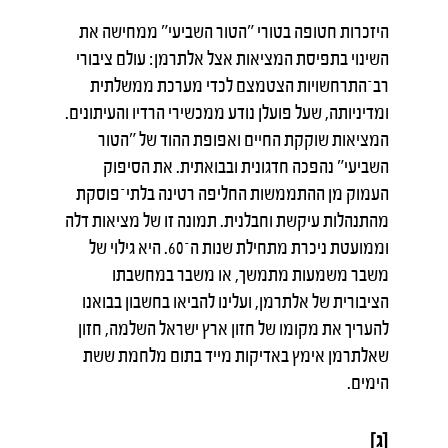
היזכרות חטופה בטורי "הטור השביעי" ממחישה את
השינוי בתפיסת המציאות אצל אלתרמן: עולם ציבורי
רב־התרחשויות הצטמצם לכדי מערכת ממשלתית
ומדיניותה, שעל פועלן נודע ממכשירי הרדיו והעיתונים.
המציאות שוקקת החיים ואפופת ההוד של "הטור
השביעי" נהפכה חדגונית ובבואתית. את הסיפוק
העמוק מן ההתממשות החליפה רטינה בלתי־פוסקת
מהתנהלות עיקשת וחבלנית. תמונה זו של מציאות דלה
וממועטת ניכרת מתחילת שנות ה־60. היא גילוי של
משבר משמעות מתמשך, או משבר במחשבתו
הציבורית של אלתרמן, ועלינו להביאו בחשבון בבואנו
להעריך את מקומו של חזון ארץ ישראל השלמה, חזון
שאלתרמן אימץ באדיקות מייד בתום מלחמת ששת
הימים.
[ג]