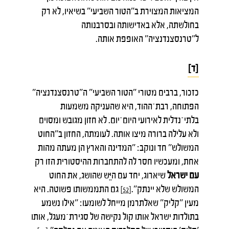
המציאות המצוירת ב"הטור השביעי" בשיאיו, לא רק
בחולשתה, אלא באדישותה ובסרבנותה
ל"טרנסצנדנציה" האופפת אותה.
[ד]
כזכור, ברבים מטורי "הטור השביעי" ה"טרנסצנדנציה"
הפתוחה, רבת־ההוד, היא שהעניקה משמעות
בלתי־נדלית לאירועי היום־יום. לא חזון מגובש ומסוים
ולא עלילה ברורה מיצו אותה. לעומתה, החזון ב"החוט
המשולש" חד ונוקב: "המדינה והארץ הן מעתה מהות
אחת, ומעכשיו חסר לה להתחברות ההיסטורית הזו רק
עם ישראל
שיארוג, יחד עם היֵּש שהושג, את החוט
המשולש שלא יינתק".
גם התממשותו פשוטה. היא
[52]
מעין "קליק" שאלתרמן מייחל לשומעו: "אילו נשמע
בתולדות ישראל אותו קול נקישה של סגירת־מעגל, אותו