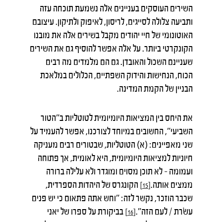
השירים העוסקים בעניינים אלה נשמעת תוכחה עזה
ותביעה צלולה לסייגים, לריסון, לאיפוק ולתיקון. עיצובם
האוטונומי של חיי יהודים מקבל בשירים אלה את מובנו
הקונקרטי ביותר. על אלה אפשר להוסיף גם את השירים
שעניינם השכול והאובדן. גם הם מלמדים מה רבים
הכוח, הנחישות והידוק השפתיים, הכלולים במלאכת
הבניין של הקמת המדינה.
את היחס בין המציאות היומיומית לטוטליות ב"הטור
השביעי", החשובים במיוחד לצורכנו, אפשר להעמיד על
שני מאפיינים: (א) הטוטליות, שבטורים רבים מעניקה
חיוניות למציאות היומיומית, היא לאומית, אך פתוחה
ועמומה – לא תוכן מסוים ומוגדר ולא עלילה ברורה
ממצים אותה.
הקונגרס של היהדות הספרדית,
[15]
שכבר הוזכר, נקשר לזה: "וחש אתה פתאום כי יש פנים
עשׂרת / לעם הזה".
בביקורת על ספרו של יאני
[16]