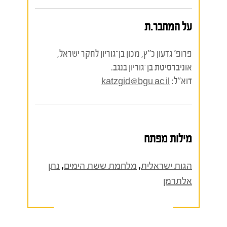
על המחבר.ת
פרופ' גדעון כ"ץ, מכון בן־גוריון לחקר ישראל,
אוניברסיטת בן־גוריון בנגב.
דוא"ל:
katzgid@bgu.ac.il
מילות מפתח
הגות ישראלית
,
מלחמת ששת הימים
,
נתן
אלתרמן