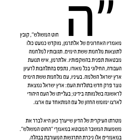
"ה
חוט המשולש", קובץ
מאמריו האחרונים של אלתרמן, מוקדש כמעט כולו
לתוצאות מלחמת ששת הימים. תגובותיו למלחמה
מבטאות תפנית בהשקפותיו. אלתרמן, איש תנועת
העבודה, החילוני בכל מאודו, נתפס בהתלהבות לרעיון
ארץ ישראל השלמה. בעיניו, עם מלחמת ששת הימים
נוצר פרק חדש בתולדות העם: ארץ ישראל נמצאת
לראשונה בשלמותה בידינו; בעלייתו של העם היהודי
לארצו ימומש החזון של עם המתאחד עם ארצו.
מטרתו העיקרית של הדיון שייערך כאן היא לברר את
משמעות המשבר המבוטא במאמרֵי "החוט המשולש".
במאמרים אלו ניכרת התרגשות המעורבת בבהלה.