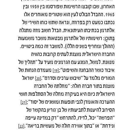
האחרון, שבו קובצו הרשימות שפורסמו בין 1959 ובין
1965. ההבדל הבולט לעין הוא שטורים מאוחרים אלו
נכתבו כמעט רק בפרוזה, ונראה שתש כוחו השירי של
אלתרמן בכתיבתו העיתונאית. הבדל חשוב מזה מתגלה
בַּתוכֶן: רשימותיו של אלתרמן מבטאות משבר משמעות
(ההולך ומחריף בשנים הללו). למשבר זה כמה ביטויים.
החברה הישראלית מוצגת לעתים קרובות כהוויה
מנוונת. למשל, המגע עם הגרמנים מעיד על "תהליך של
איבוד כושר ההבחנה והשיפוט";
מעמדם הנחות של
[19]
המורים מלמד על "שיבוש ערכים וסדרם".
ישראל
[20]
מוצגת בתור חברה חולה: "מחלתה של החברה
הישראלית כיום היא בעיקרה מחלה של הסתלפות חושי
ההערכה והאומדן לגבי תופעות ומושגים של יסוד";
[21]
הסירוב להיענות לתביעותיו של בן־גוריון בהקשר של
"הפרשה" יכול, לדידו, להתרחש "רק במדינה עייפה
ונידחת" או "בתוך אווירה חולה של מעשיות בריאה".
[22]