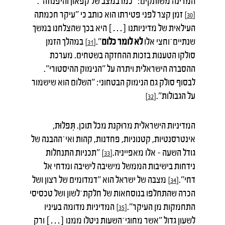
המדינה משותקים: "כמו במצב של קפאון והיפנוזה".
זמן קצר לפני פטירתו הוא כותב כי "עיקר חכמתה
[30]
העילאית של מדיניותנו […] היא בכך שהצלחנו במשך
שנתיים־וחצי אלו
לא לומר כלום
".
במהלך הזמן
[31]
סולקו הטענות בזכות ההחזקה בשטחים. מערכת
ההסברה הישראלית ויתרה על "הנימוק ההיסטורי".
לבסוף סולק גם הנימוק הבטחוני: "השלום הוא שישמור
על הגבולות".
[32]
המדיניות הישראלית מרוּקנת מכל תוכן. תִּפלוּת,
אינטרסנטיות, קטנוניות, פחדנות, קהות ואי־ההבנה של
גודל השעה – אלו מאפייניה.
"תכניות התנחלות
[33]
נידחות בישיבות הממשל מישיבה לישיבה ומדחי אל
דחי".
מצבה של ישראל הוא "דמדומים של רצון ושל
[34]
הכרה שהתחלפו בנוסחאות של חלקת־לשון ושל טכסיסי
התחמקות מן העיקר".
המדיניות מדומה בעיניו
[35]
לשעון גדול "אשר מחוגי־השעות ניטלו ממנו […] ורק