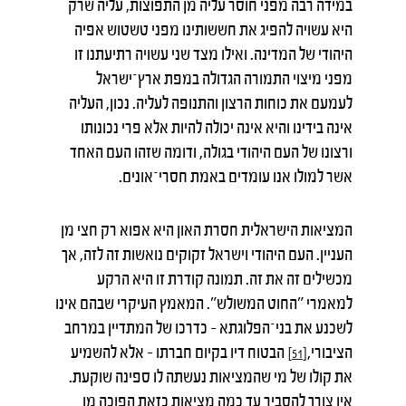
במידה רבה מפני חוסר עליה מן התפוצות, עליה שרק
היא עשויה להפיג את חששותינו מפני טשטוש אפיה
היהודי של המדינה. ואילו מצד שני עשויה רתיעתנו זו
מפני מיצוי התמורה הגדולה במפת ארץ־ישראל
לעמעם את כוחות הרצון והתנופה לעליה. נכון, העליה
אינה בידינו והיא אינה יכולה להיות אלא פרי נכונותו
ורצונו של העם היהודי בגולה, ודומה שזהו העם האחד
אשר למולו אנו עומדים באמת חסרי־אונים.
המציאות הישראלית חסרת האון היא אפוא רק חצי מן
העניין. העם היהודי וישראל זקוקים נואשות זה לזה, אך
מכשילים זה את זה. תמונה קודרת זו היא הרקע
למאמרי "החוט המשולש". המאמץ העיקרי שבהם אינו
לשכנע את בני־הפלוגתא – כדרכו של המתדיין במרחב
הציבורי,
הבטוח דיו בקיום חברתו – אלא להשמיע
[51]
את קולו של מי שהמציאות נעשתה לו ספינה שוקעת.
אין צורך להסביר עד כמה מציאות כזאת הפוכה מן