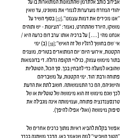
אבידוב כותב אלתרמן שהתמונות המתוארות בו על
יהודי המזרח מערערות לגמרי את מושגינו, עד שאין
"אנו מכירים את דמות עצמנו".
בסוף השיר על
[17]
מושקו, היורד שהתחרט, נאמר: "הציונות – יש ותוהים
אנחנו מהי […] על ברכיה אותו־ערב דום כרעה היא /
אי־שם בחושך לרגליו של זה האיש";
(ב) ימי
[18]
הקטנות, אירועי היום־יום המתוארים בטורים, מוצגים
בתור מימוש עמוק, כגילויי תקופה גדולה. די בדוגמאות
שהובאו למעלה כדי להבחין בכך. סך הכול, הטוטליות
פתוחה ורבת־הוד. ימי הקטנות, על משבריהם
והישגיהם, הם כר התממשותה. חשוב לתת את הדעת
לכך שגם מימוש זה הוא מימושה של טוטליות או של
טרנסצנדנציה פתוחה, ועמימותה אינה מגבילה את
סיפוק מימושה (ואולי אפילו להיפך).
אפשר בקלות להביא ראיות מתוך כרכים אחרים של
"הטור השביעי" למה שנאמר כאן. הדבר משתנה בכרך