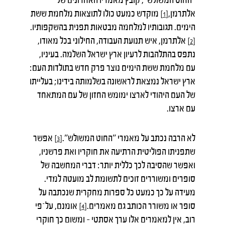
אלתרמן,
מוקדש כמעט כולו לתוצאות מלחמת ששת
[1]
הימים. תגובותיו למלחמה מבטאות תפנית בהשקפותיו.
אלתרמן, איש תנועת העבודה, החילוני בכל מאודו,
[2]
נתפס בהתלהבות לרעיון ארץ ישראל השלמה. בעיניו,
עם מלחמת ששת הימים נוצר פרק חדש בתולדות העם:
ארץ ישראל נמצאת לראשונה בשלמותה בידינו; בעלייתו
של העם היהודי לארצו ימומש החזון של עם המתאחד
עם ארצו.
לא הרבה נכתב על מאמרי "החוט המשולש".
אפשר
[3]
שתפניתו הפוליטית הרתיעה את חוקריו ואת פרשניו,
ואפשר שהסיבה לכך כללית יותר: דברי המחשבה של
סופרים ומשוררים זוכים לתשומת לב מועטה למדי.
מעידה על כך כמעט כל ספרות מחקרית שנכתבה על
סופר או משורר הכותב גם מאמרים.
אומנם, על־פי
[4]
רוב, אין למאמרים אלו ערך אסתטי – ומשום כך חוקרי