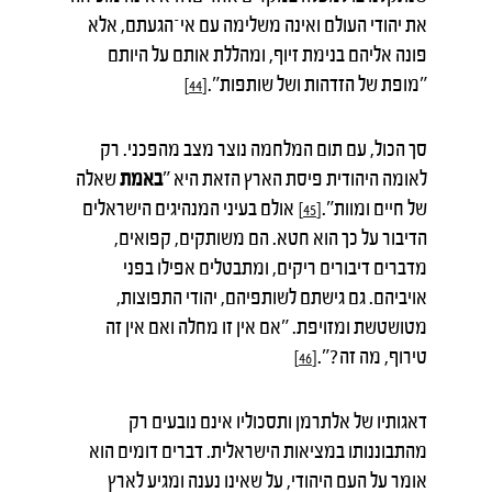
את יהודי העולם ואינה משלימה עם אי־הגעתם, אלא
פונה אליהם בנימת זיוף, ומהללת אותם על היותם
"מופת של הזדהות ושל שותפות".
[44]
סך הכול, עם תום המלחמה נוצר מצב מהפכני. רק
לאומה היהודית פיסת הארץ הזאת היא "
באמת
שאלה
של חיים ומוות".
אולם בעיני המנהיגים הישראלים
[45]
הדיבור על כך הוא חטא. הם משותקים, קפואים,
מדברים דיבורים ריקים, ומתבטלים אפילו בפני
אויביהם. גם גישתם לשותפיהם, יהודי התפוצות,
מטושטשת ומזויפת. "אם אין זו מחלה ואם אין זה
טירוף, מה זה?".
[46]
דאגותיו של אלתרמן ותסכוליו אינם נובעים רק
מהתבוננותו במציאות הישראלית. דברים דומים הוא
אומר על העם היהודי, על שאינו נענה ומגיע לארץ