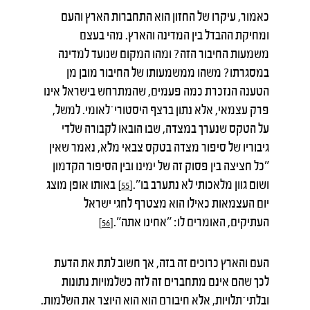
כאמור, עיקרו של החזון הוא התחברות הארץ והעם
ומחיקת ההבדל בין המדינה והארץ. מהי בעצם
משמעות החיבור הזה? ומהו המקום שנועד למדינה
במסגרתו? משהו ממשמעותו של החיבור מובן מן
הטענה הנזכרת כמה פעמים, שהמתרחש בישראל אינו
פרק עצמאי, אלא נתון ברצף היסטורי־לאומי. למשל,
על הטקס שנערך במצדה, שבו הובאו לקבורה שלדי
גיבוריו של סיפור מצדה בטקס צבאי מלא, נאמר שאין
"כל חציצה בין פסוק זה של ימינו ובין הסיפור הקדמון
ושום גוון מלאכותי לא נתערב בו".
באותו אופן מוצג
[55]
יום העצמאות כאילו הוא מצטרף לחגי ישראל
העתיקים, האומרים לו: "אחינו אתה".
[56]
העם והארץ כרוכים זה בזה, אך חשוב לתת את הדעת
לכך שהם אינם מתחברים זה לזה כשלמויות נתונות
ובלתי־תלויות, אלא חיבורם הוא הוא היוצר את השלמות.