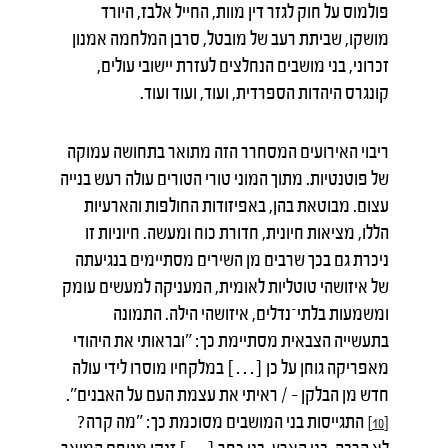
פולמוס על חוק לגזר דין מוות, החייל אלבז, היורד
מושקו, שביתת רעב של מובטל, סרבן המלחמה אמנון
זכרוני, בני מושבים הנחלצים לעזרת יישובי עולים,
קונגרס היהדות הספרדית, ועוד, ועוד ועוד.
ריבוי האירועים המסחרר הזה מתואר בתחושה עמוקה
של פוטנטיות. מתוך המוני טורי הטורים עולה רעש בנייה
עצום. מבוטאת בהן, באפיזודות החולפות והארעיות
הללו, מציאות חיונית, חדורת כוח ומעשה. חיוניות זו
ניכרת גם בכך שרבים מן השירים מסתיימים בנגיעתה
של איזושהי טוטליות לאומית, המעניקה למעשים עומק
ומשמעות בלתי־נדלים, איזושהי הילה. התמונה
בתעשייה הצבאית מסתיימת כך: "ובראותי את היהודי
מאפריקה גוחן על כן […] במלקחיו מוסרו לידי עולה
חדש מן הבלקן – / ראיתי את עצמת העם על האבנים".
התגייסות בני המושבים מסוכמת כך: "מה קרה?
[10]