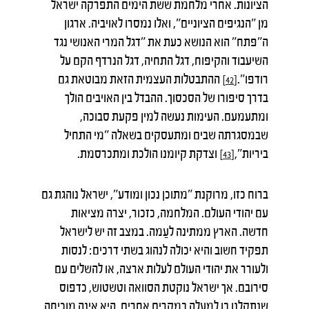
הציונות. אחרי מלחמת ששת הימים התפרקה ישראל
מן "הנגיפים הציוניים", ואלו נמסרו לאויביה. ארגון
ה"פתח" הוא הנושא כעת את "דגל המרי האנושי נגד
השיעבוד והקיפוח, דגל התחיה, דגל הנרדף הקם על
רודפו".
ההתבטלות העצמית הזאת מבוטאת גם
[42]
בדרך סיפורו של הסכסוך. ההבדל בין האויבים הולך
ומתעמעם. העימות נעשה למין פקעת סבוכה,
שבמסגרתה שבים ומתעסקים בשאלה "מי התחיל
ביריות",
וצדקת קיומנו הולכת ומתכרסמת.
[43]
ברוח כזו, מרוקנת "מתוכן נכון ומודע", ישראל נוהגת גם
עם יהודי העולם. המלחמה, כזכור, יצרה מציאות
חדשה. הארץ ממתינה לעַמה. במצב זה יש לישראל
תפקיד חשוב והיא יכולה לנהוג בשתי דרכים: לנסות
ולעורר את יהודי העולם לעלות ארצה, או להשלים עם
סירובם. אך ישראל נוקטת הסוואה וטשטוש, כדפוס
שנתקלנו בו למעלה במקרים אחרים. היא אינה מוכיחה