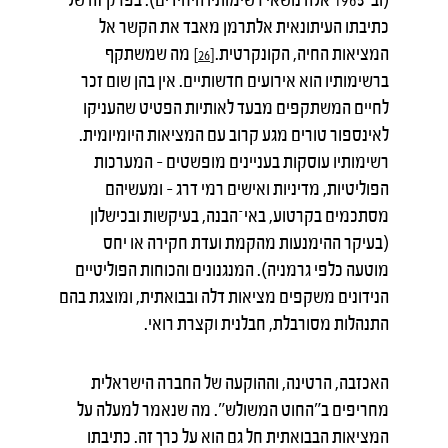
כתיבתו העיתונאית אלתרמן מאבד את הקשר אל
המציאות החיה, הקונקרטית.
מה שמשתקף
[26]
ברשימותיו הוא אירועים חדשותיים. אין בהן שום זכר
לחיים המשתקפים מבעד לאותיות הפטיט שהעניקו
לאינספור טורים מגע קרוב עם המציאות היומיומית.
רשימותיו עוסקות בעניינים מופשטים – המערכות
הפוליטיות, מדיניות ואישים רמי דרג – ומעשיהם
מסתכמים בקרטוע, באי־הבנה, בעיקשות ובכישלון
(בעיקר ההימנעות מהקמת ועדת חקירה או יחס
מוטעה כלפי גרמניה). המנגנונים והכוחות הפוליטיים
הנידונים משקפים מציאות דלה ובבואתית, ומוצגת בהם
התנהלות מסורבלת, חבלנית וקצרת רואי.
האכזבה, הרטינה, וההוקעה של החברה הישראלית
מחריפים ב"החוט המשולש". מה שנאמר למעלה על
המציאות הבבואתית חל גם הוא על כרך זה. כתיבתו