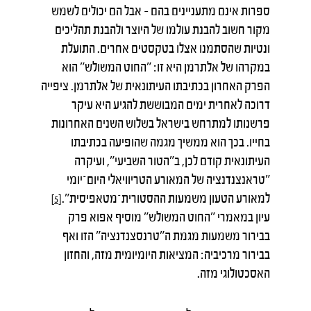
ספרות אינם מתעניינים בהם – אבל הם יכולים לשמש
מקור חשוב להבנת עולמו של היוצר ולהבנת תהליכים
ונטיות שהסתמנו אצלו בטקסטים אחרים. התועלת
במקרהו של אלתרמן היא זו: "החוט המשולש" הוא
הפרק האחרון בכתיבתו העיתונאית של אלתרמן. ציפייה
דרוכה לאחרית ימים המבוששת להגיע היא עיקר
פרשנותו למתרחש בישראל בשלוש השנים האחרונות
בחייו. בכך הוא ממשיך מגמה שהופיעה בכתיבתו
העיתונאית קודם לכן, ב"הטור השביעי", ועיקרה
"טראנצנדנציה של המאורע הטריוויאלי היום־יומי
למאורע הטעון משמעות ההסטורית־מטאפיסית".
[5]
עיון במאמרי "החוט המשולש" מוסיף אפוא פרק
בבירור משמעות מגמת ה"טרנסצנדנציה" הזו ואף
בבירור מרכיביה: המציאות היומיומית מזה, והחזון
האסכטולוגי מזה.