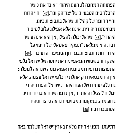
הפתוחה המחכה לו. העם היהודי "איבד את כושר
הרפלקסים הטבעיים של יצר־הקיום".
"חיי הרוח
[47]
וחיי החומר של קהילות ישראל בתפוצות כיום,
מבחינתם היהודית, אינם אלא אפילוג עלוב לסיפור
היהודי".
ישראל יכולה להצילו, אך היא אינה עושה
[48]
דבר. היא ממלאת "תפקיד פאטאלי של חיפוי על
הידרדרות התפוצות במדרון הטמיעה והדעיכה".
[49]
השקר והטשטוש המאפיינים את יחסה של ישראל כלפי
התפוצות גרועים ומסוכנים אפוא ממה שנראה למעלה:
אין הם מבטאים רק אוזלת יד כלפי ישראל עצמה, אלא
גם כלפי עתידו של העם היהודי. ישראל והעם היהודי
יכולים להציל זה את זה, אך נדמה שהם אובדים יחדיו.
גרוע מזה, במקומות מסוימים נראה כי צרותיהם
הסתבכו זו בזו:
[50]
רתיעתנו מפני אחיזה מלאה בארץ־ישראל השלמה באה