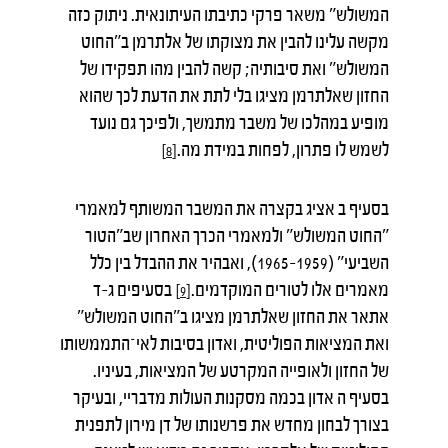
המשולש" משאר פרקי כתיבתו העיתונאית. ניתוק כזה
מקשה עלינו להבין את מצוקתו של אלתרמן ב"החוט
המשולש" ואת סיבותיה; קשה להבין מהו תפקידו של
החזון שאלתרמן מציגו בלי לתת את הדעת לכך שהוא
מופיע במהלכו של משבר מתמשך, ולפיכך גם נועד
לשמש לו פתרון, לפחות במידת מה.
[8]
בסעיף ב אציג בקצרה את המשבר המשותף למאמרי
"החוט המשולש" ולמאמרי הכרך האחרון שב"הטור
השביעי" (1959–1965), ואבהיר את ההבדל בין כלל
מאמרים אלו לטורים המוקדמים.
בסעיפים ג-ד
[9]
אתאר את החזון שאלתרמן מציגו ב"החוט המשולש"
ואת המציאות הפוליטית, ואדון בסיבות לאי־התממשותו
של החזון ולאופייה המקרטע של המציאות, בעיניו.
בסעיף ה אדון בכמה מסקנות העולות מדבריי, ובעיקר
בצורך לבחון מחדש את פרשנותו של דן מירון לתפנית