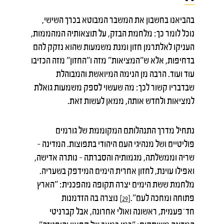
בהביאנו בחשבון את המשבר המבוטא בכרך השישי,
נוכל לומר כך: מלחמת הבזק, על תוצאותיה המהממות,
העניקו לאלתרמן חזון ומנת משמעות שהוא נזקק להם
בדחיפות, אלא ש"המציאות" מזה ו"החזון" מזה הכזיבו
עוד ועוד. הרבה מן הנימה המיואשת והמבוהלת
שבדבריו קשור לכך: מה שעשוי לספק משמעות גואלת
למציאות ולחדש אותה, ממאן לעשות זאת.
נתחיל מדרך התנהלותם המקוממת של גורמים
פוליטיים ושל מנהיגי העם היהודי בתפוצות. המדינה –
שריה וממשלתה, מגמותיה והסברתה – נותרה אדישה,
ואפילו עוינת, לחזון אחרית הימים המידפק בשעריה.
מלחמת ששת הימים יצרה תקופה מהפכנית: "הארץ
פתוחה ומחכה לעם".
נוצרה בה הזדמנות
[29]
חד־פעמית, ראשונה ואולי אחרונה, אבל קברניטי