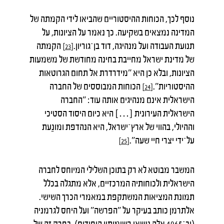
נוסף לכך, הכוחות ההיסטוריים שהביאו לידי הקמתה של
המדינה נמצאים בשקיעה. כך נאמר על הציונות, על
תנועת העבודה ועל מנהיגה, דוד בן־גוריון.
הקמתה
[23]
של מדינת ישראל מחייבת בחינה מחודשת של משמעות
הציונות, ובלא כן היא "מידרדרת אל תחום הגרוטאות
ההיסטוריות".
הכוחות המבוססים של החברה
[24]
הישראלית אינם מנהיגים אותה עוד: "החברה
הישראלית העירונית […] היא כיום היסוד הסטיכי
וההיולי, בהווי של ארץ־ישראל, היא הנהדפת ומונַעת
על־ידי יצרי חיי שעה".
[25]
המשבר מבוטא לא רק בתוכן השלילי המיוחס לחברה
הישראלית ולכוחותיה המרכזיים, אלא מתגלה בכלל
תמונת המציאות המשתקפת במאמרי הכרך השישי.
אלתרמן כותב בעיקר על "הפרשה" ועל היחס לגרמניה
(וב־1965 אלה נושאי רשימותיו היחידים). בפרק זה של