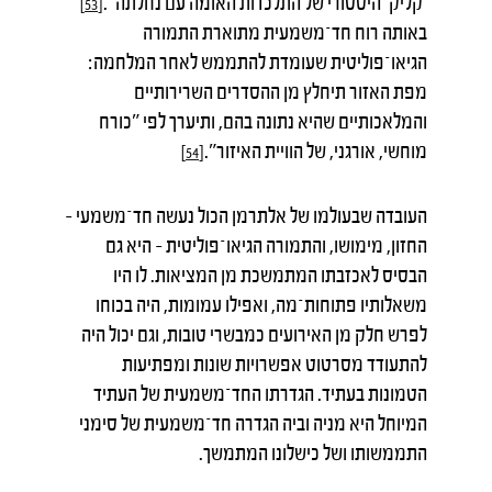
'קליק' היסטורי של התלכדות האומה עם נחלתה".
[53]
באותה רוח חד־משמעית מתוארת התמורה
הגיאו־פוליטית שעומדת להתממש לאחר המלחמה:
מפת האזור תיחלץ מן ההסדרים השרירותיים
והמלאכותיים שהיא נתונה בהם, ותיערך לפי "כורח
מוחשי, אורגני, של הוויית האיזור".
[54]
העובדה שבעולמו של אלתרמן הכול נעשה חד־משמעי –
החזון, מימושו, והתמורה הגיאו־פוליטית – היא גם
הבסיס לאכזבתו המתמשכת מן המציאות. לו היו
משאלותיו פתוחות־מה, ואפילו עמומות, היה בכוחו
לפרש חלק מן האירועים כמבשרי טובות, וגם יכול היה
להתעודד מסרטוט אפשרויות שונות ומפתיעות
הטמונות בעתיד. הגדרתו החד־משמעית של העתיד
המיוחל היא מניה וביה הגדרה חד־משמעית של סימני
התממשותו ושל כישלונו המתמשך.