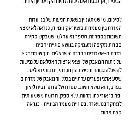
הביניים, אך לבטח אינה יכולה להיות הקריטריון היחיד.
לסיכום, מי שמתעניין בשאלת הניעות של בני עדות
המזרח בין מעמדות סוציו־אקונומיים, כנראה לא ימצא
תשובות בספר זה. הספר מיועד למי שמבקש סקירת
ספרות מקיפה ומעמיקה בנושא סוגיית יחסים
מזרחים-אשכנזים בחברה הישראלית, תוך שימת דגש
על ניתוח המאבק של יוצאי ארצות האסלאם על נגישות
להשכלה גבוהה ורכישת הון חברתי, תרבותי ופוליטי.
שסע אתני ופערים עדתיים בכלל, והמאבק של מזרחים
בפרט, הוא נושא חשוב. ספרם של פרופ' נסים ליאון
ופרופ' אורי כהן מהווה, ללא ספק, תרומה משמעותית
למחקר בנושא זה. בסוגיית מעמד הביניים – כנראה
קצת פחות…