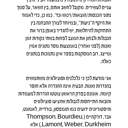
עניים לעשירים. מקובל לחשב אותם, בין השאר, על סמך
נתוני הכנסות/הוצאות/רכוש וכד'. כמו כן, כדי לאמוד
את היקף ה"ניעות", ובמיוחד לצורך ההבחנה בין
התחזקות להיחלשות, יש להגדיר באופן ברור את
הגבולות ולבחון את המצב לפחות בשתי נקודות זמן
שונות (לפני ואחרי) באמצעות מסד נתונים אמין
ומייצג. רוב המסקנות בספר אינן נתמכות בנתונים
כאלה.
אני מודעת לכך כי כלכלנים וסוציולוגים משתמשים
בהגדרות שונות. הבעיה אינה ההגדרה אלא חוסר
קיומה. אומנם בפרק הראשון צוטטו הגדרות למעמדות
והובאה התייחסות לגבולות שהציעו סוציולוגים
והיסטוריונים ידועים כמו תומפסון, בורדייה, לאמונט,
וובר, דורקהיים (Thompson, Bourdieu,
Lamont, Weber, Durkheim,) אלא