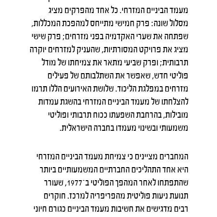
מעמד הביניים המזרחי. כל אחד מהפרקים מציג
מסלול שונה: פרק חמישי מתייחס למהפכת המכללות,
שפתחה את שערי האקדמיה בפני מזרחים; פרק שישי
מציג את פרויקט המסורתיות, שהעניק למזרחים יוקרה
תרבותית; ופרק שביעי מתאר את צמיחתו של מודל
פוליטי חדש, שאפשר את השתלבותם של פעילים
מזרחים במפלגת הליכוד. שלושת האירועים הללו תרמו
להצלחתו של מעמד הביניים המזרחי בהשגת עמדות
מובילות, בהרחבת השפעתו ככוח תרבותי ופוליטי
משמעותי ובשינוי מעמדו בחברה הישראלית.
המחברים מציינים כי צמיחת מעמד הביניים המזרחי
היא אחד התהליכים החברתיים המשמעותיים ביותר
שהתפתחו לאחר המהפך הפוליטי ב־1977, שעורר
תנועת ניעות פוליטית מהפריפריה למרכז. חוקרים
רבים מדגישים את חשיבות מעמד הביניים כגורם חיוני