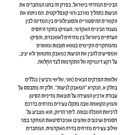
הביניים המזרחי בישראל. בפרק זה בחנו המחברים את
הניעות כתהליך מורכב ורווי קונפליקטים. הם ניתחו את
הקשרים ההיסטוריים והסוציולוגיים בין המדינה לבין
מעמד הביניים האקדמי, העמיקו בחקר היחסים
העדתיים בישראל בין מזרחים לאשכנזים, והפיקו
מהמחקרים הקיימים בנושא תובנות ומושגים
שמסייעים להבין את הניעות כמאבק מתמשך ולא יציב,
על רקע דינמיקה של התקדמות לצד החְלשה.
שלושת הפרקים הבאים (שני, שלישי ורביעי) נכללים
בחלק א, הנקרא "המאבק לניעות". חלק זה מתבסס על
עבודת ארכיון המעידה על תוצאות מדיניות הסינון
והמיון הקשוחה שבה נתקלו צעירים מזרחים בדרכם
לרכישת השכלה גבוהה. ליתר הדיוק, הוא מצביע על
חסמים ועיכובים שהציבו אוניברסיטאות המחקר בפני
שילוב צעירים מזרחים בזירה האקדמית. המחברים