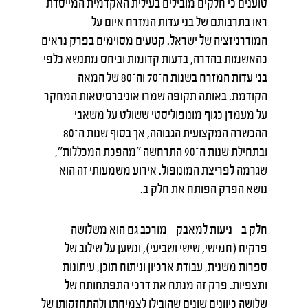
טוענים כי חלקים מובילים בעילית האקדמית המייסדת
ראו בתרבותם של בני עדות המזרח איום על
המודרניזציה של ישראל. קטעים מסוימים בפרק נראים
כהאשמות בהדרה, בדעות קדומות וביחס מתנשא כלפי
בני עדות המזרח בשנות ה־70 וה־80 של המאה
הקודמת. באותה תקופה שמרו אוניברסיטאות המחקר
על מעמדן כגוף מונופוליסטי ששולט על משאבי
ההכשרה המקצועית הגבוהה, אך בסוף שנות ה־80
ובתחילת שנות ה־90 התרחשה "מהפכת המכללות",
שגרמה לפריצת המונופול. אירוע משמעותי זה הוא
נושא הפרק הפותח את חלק ב.
חלק ב – ניעות למאבק – מורכב גם הוא משלושה
פרקים (חמישי, שישי ושביעי), ונשען על שילוב של
ספרות משנית, עבודת ארכיון וניתוח תוכן, עיתונות
ותצפיות. פרק זה מנתח את דרכי התפתחותם של
שלושה כיוונים שונים שהובילו לצמיחתו ולהתחזקותו של