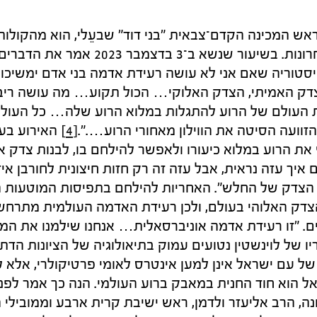
 ראש המכינה הקדם־צבאית "בני דוד" שבעֵלי, הוא מהקולות
הבולטים בשנים האחרונות. בשיעור שנשא ב־3 בד
סטוריה שאם אני לא עושה רעידת אדמה בני אדם ימשיכו 
צדק האמיתי, הצדק האלוקי… הכול תקוע… מה עושה ריב
העולם של הרוע להתגלות במלוא הרוע שלה… כל העולם
ועה הסיטה את הווילון מאחורי הרוע….".
[4]
האירוע בעז
ף את הרוע במלוא כיעורו ולאפשר להילחם בו, לבנות צדק א
איך עזה נראית, אבל עזה זה רק חזות חיצונית לחורבן איד
צדק של החלש". האחריות להילחם בתפיסות המוטעות הי
צדק האלוהי בעולם, ולכן רעידת האדמה העולמית מתרחש
ם. "זו רעידת אדמה אוניברסאלית… אנחנו שילמנו את המ
ו של לוינשטין נטועים עמוק בתיאולוגיה של הציונות הדת
של עם ישראל אינן למען אינטרס לאומי פרטיקולרי, אלא 
אל הוא חוד החנית במאבק ברוע העולמי. הנה כך אמר לפני
ה, הרב אליעזר ולדמן, ראש ישיבת קרית ארבע וממובילי 