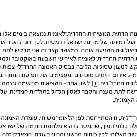
נות הדתית המשיחית החרדית־לאומית נמצאת בימים אלו
ל דמותה של מדינת ישראל דרמטית. לכן חיוני להכיר את
יאולוגיה המניעה אותה. במאמר קצר זה אני מבקש לתת קר
ת הדתית החרדית־לאומית לאירועי השבעה באוקטובר ול
ש לטעון שסוגיות הליבה בבסיס האמונה החרד"לי צפות ו
. אירועי הימים מוכיחים ומעצימים את תפיסת החזון המ
גיה החרד"לית.
[1]
לשון אחר – המציאות מתאימה עצמה לח
שת לתת מענה והסבר לאסון הגדול בתולדות המדינה, על כ
אֱמונית.
לית, זו המתייחסת לפן הלאומי־משיחי, עומדת האמונה כ
לה בלתי־הפיך, שהמסד לו הוא מלחמת חורמה של ישראל בא
וב האלוהי לבין כוחות הרשע והרוע בעולם. המאבק הזה 