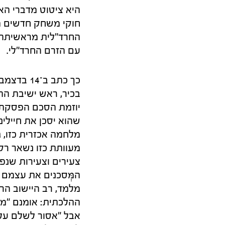
היא ציטוט מדברי הא
חוקי משחק חדשים מו
החרד"לית מראשיתה ש
עם הזרם החרד"לי.
בכיר, ראש ישיבת הה
יוזמת הסכם הפסקת 
שהוא יסכן את חיילי
מלחמה אכזרית כזו, 
מעוותת כזו נשאר רק
צעירים וצעירות שנפל
המְּסכנים את עצמם 
מלמד, רב היישוב הר
ההלכתית: אומנם "מצ
אבל "אסור לשלם על 