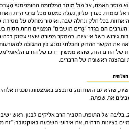
א מוסר האמת, אל מול מוסר המלחמה ההומניסטי מַעֲרבי,
ל עומדת כערך עליון, נעלה כמעט מכל ערכי הדת האחרי
יאחזות בכל חלק ונחלה שבה, ואיסור מוחלט על מסירת 
 הערבים הם בגדר "גֵּרים תושבים" המצויים תחת חסות בע
רות גירוש בשל אי־ציות. במחקר מפורט שאני עסוק בכתי
אה את הקשר ההדוק והבלתי־נמנע בין התגובה למאורעות 
ית של הזרם הזה, שהוא ממשיך דרכו של הזרם הלאומי־משי
ובהצגה ראשונית של הדברים.
האלוהית
ית, שהיא גם האחרונה, מתבצע באמצעות תוכנית אלוהית
מבינים את שפתה.
ב־15 באוקטובר 2023, בליבה של התופת, הסביר הרב אליקים לבנון, ראש י
יים בציונות הדתית, את אירועי השבעה באוקטובר: "זה