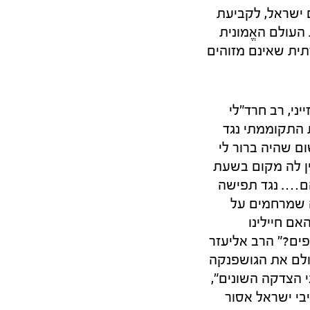
 ישראל, לקביעת
העולם האֱמונית
ית שאינם מזוהים
ד"ר אליהו רחמים זייני, רב חרד"לי
 התקוממתי נגד
 שהיה ברור לי
ין לה מקום בשעת
הם…. נגד תפישה
ה שמרחמים על
אם חיילינו
פים?" הרב אליעזר
ולם את הגושפנקה
 הצדקה השונים",
בי ישראל אסור