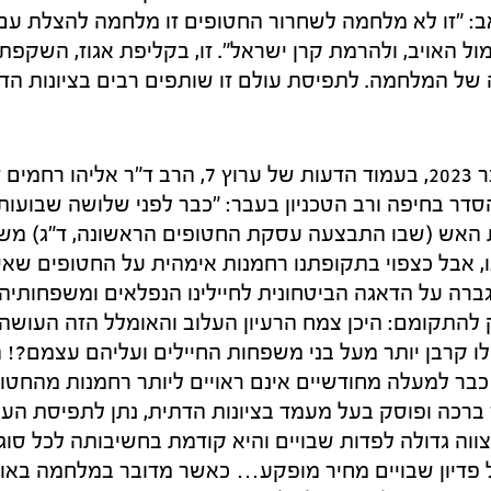
ב: "זו לא מלחמה לשחרור החטופים זו מלחמה להצלת עם
ל האויב, ולהרמת קרן ישראל". זו, בקליפת אגוז, השקפת 
ל המלחמה. לתפיסת עולם זו שותפים רבים בציונות הדת
כך כתב ב־14 בדצמבר 2023, בעמוד הדעות של ערוץ 7, הרב 
סדר בחיפה ורב הטכניון בעבר: "כבר לפני שלושה שבועות
האש (שבו התבצעה עסקת החטופים הראשונה, ד"ג) משום
נו, אבל כצפוי בתקופתנו רחמנות אימהית על החטופים שא
גברה על הדאגה הביטחונית לחיילינו הנפלאים ומשפחותי
 להתקומם: היכן צמח הרעיון העלוב והאומלל הזה העוש
ו קרבן יותר מעל בני משפחות החיילים ועליהם עצמם?! ה
כבר למעלה מחודשיים אינם ראויים ליותר רחמנות מהחטו
 ברכה ופוסק בעל מעמד בציונות הדתית, נתן לתפיסת הע
ווה גדולה לפדות שבויים והיא קודמת בחשיבותה לכל סוגי
פדיון שבויים מחיר מופקע… כאשר מדובר במלחמה באוי