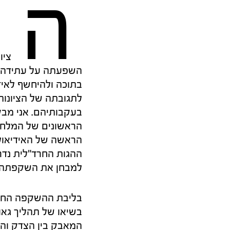
ה
ציו
השפעתה על עתידה וע
בתוכה ולהיחשף לאיד
לתגובתה של הציונו
בעקבותיהם. אני מבק
הראשונים של המלחמה
הראשה של האידיאולו
ההגות החרד"לית נדר
למבחן את השקפתה ה
בליבת ההשקפה החרד"
בשיאו של תהליך גאו
המאבק בין הצדק והט