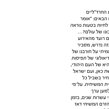
 החרד"ליים
צמבר 2023 אמר את הדברים הבאים: "אומר
לחיות בטעות נוראה
ונו של עולם?…
 רועד מהאירוע
ה נדרש, מסביר
מיתי על חורבנו של
יאולוגי של תפיסות
א של העם היהודי,
ת כאן, ועם ישראל
חיר בשביל כל
ית המשיחית. על־פי
למען ערך
 עשרות שנים, בזמן
הזרם המשיחי דאז