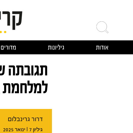
ילוג
תוכן
אודות
גיליונות
מדורים
תגובתה ש
למלחמת אוק
דרור גרינבלום
גיליון 7 I ינואר 2025