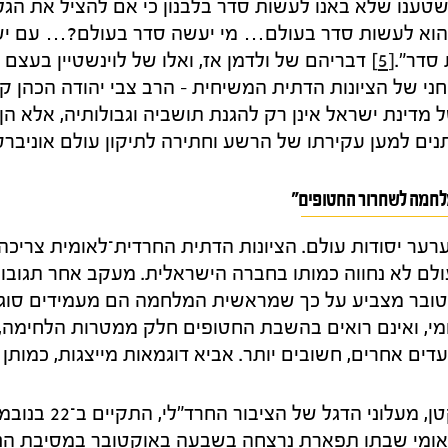
 שטענו שלא באנו לעשות סדר בלבנון כי אם להציל את הגליל
וא לעשות סדר בעולם… מי יעשה סדר בעולם?… עם ישר
סדר".
[5]
דבריהם של ולדמן אז, ואלו של לוינשטיין בעצם ימ
ני של הציונות הדתית המשיחית – הרב צבי יהודה הכהן קו
 מדינת ישראל אינן רק להגנת תושביה וגבולותיה, אלא הן
תנים למען עקירתו של הרשע וחתירה לתיקון עולם אוניברס
 מלחמה לשחרור החטופים"
רער יסודות עולם. הציונות הדתית החרדית־לאומית צריכה
ם לא נחווה כמותו בחברה הישראלית. מעקב אחר תגובות
בר מצביע על כך שמראשית המלחמה הם מעמידים סוגיה
י, ואינם רואים בהשבת החטופים חלק ממטרות הלחימה,
ים אחרים, חשובים יותר. אביא דוגמאות מייצגות, כמותן 
 לאומי שבתו תפארת נרצחה בשבעה באוקטובר במסיבת הנ