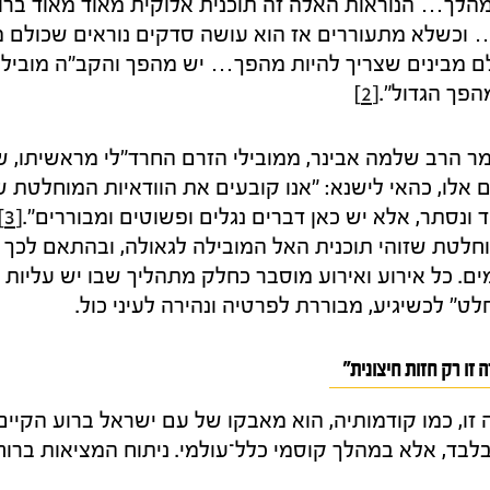
המהלך… הנוראות האלה זה תוכנית אלוקית מאוד מאוד בר
וכשלא מתעוררים אז הוא עושה סדקים נוראים שכולם מ
ם מבינים שצריך להיות מהפך… יש מהפך והקב"ה מוביל 
הפך הגדול".
[2]
 אמר הרב שלמה אבינר, ממובילי הזרם החרד"לי מראשיתו, 
 אלו, כהאי לישנא: "אנו קובעים את הוודאיות המוחלטת 
ד ונסתר, אלא יש כאן דברים נגלים ופשוטים ומבוררים".
[3]
וחלטת שזוהי תוכנית האל המובילה לגאולה, ובהתאם לכך 
מים. כל אירוע ואירוע מוסבר כחלק מתהליך שבו יש עליות ו
לט" לכשיגיע, מבוררת לפרטיה ונהירה לעיני כול.
 זו רק חזות חיצונית"
זו, כמו קודמותיה, הוא מאבקו של עם ישראל ברוע הקיים 
בד, אלא במהלך קוסמי כלל־עולמי. ניתוח המציאות ברוח 