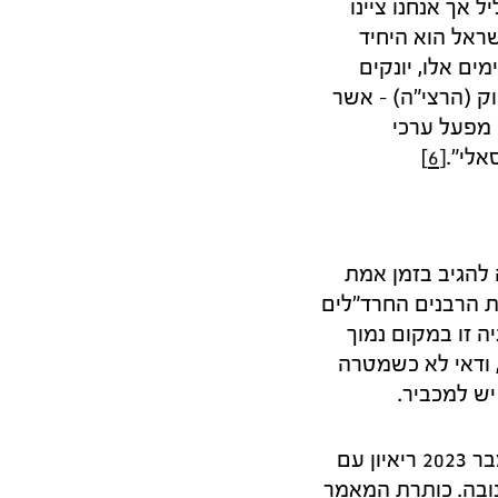
 אך אנחנו ציינו
אל הוא היחיד
ים אלו, יונקים
ק (הרצי"ה) – אשר
 מפעל ערכי
אלי".
[6]
 להגיב בזמן אמת
 הרבנים החרד"לים
 זו במקום נמוך
 ודאי לא כשמטרה
יש למכביר.
בעלון השבת עולם קטן, מעלוני הדגל של הציבור החרד"לי, התקיים ב־22 בנובמבר 2023 ריאיון עם
ובה. כותרת המאמר