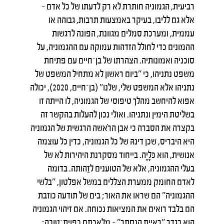
רביעית, הגמוניה חותרת לא רק לדעתו של כל אדם –
אלא גם לליבו, בעיקר באמצעות תרבות, גבוהה או
עממית, ומערכת סמלים מגוונת, הפונה לרגשות
ההמונים כדי לחולל הזדהות עמוקה עם ההגמוניה, על
סוכניה ואמונותיה. הצהרתו של בן־חיים עם פתיחת
משפט נתניהו, כי ״ביום ראשון לא מתחיל המשפט של
נתניהו אלא המשפט שלי, שלנו" (בן־חיים, 2020), יכולה
אפוא להיחשב מהלך טיפוסי של הגמוניה, לו הייתה זו
בשליטת הימין ונתניהו. ואולי נכון להעלות בהקשר זה
בקצרה את הסברה כי אבן הרֹאשה הרגשית של הגמוניה
היא היבריס, שכן דינהּ של כל הגמוניה, כדין כל עוצמה
אנושית, הוא כּלָיָה. בייחוד מסקרנת היהירות לא של
בעלי ההגמוניה, אלא של הטוענים לזַהותה. בדומה
לאדם החומק ממערת הצללים במשל אפלטון, "בלשי
ההגמוניה" הם שראו את האור; בים של תודעה כוזבת
הם בלבד רואים את המציאות נכוחה. אם זיהוי הגמוניה
הוא בגדר "ראיית הנסתר" – מלאכתם כפוית־טובה: