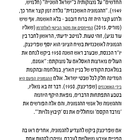
החדשים" על מצוקותיה כ"ישראל השנייה" (חלמיש,
1949). "ההגמוניה האשכנזית" נולדה זמן קצר אחר כך,
ולרגע קצר היה זה ברוח דובנוב – בלא האשמה. אף שיש
(מוריס, 2015)
(שאליו
המייחסים
את
מקור
הביטוי
לאלתרמן
עוד נגיע), זוהי טעות. למיטב ידיעתי, הראשון לחבר בין
הגמוניה לאשכנזיוּת בשיח הציוני הוא יוסף שפרינצק,
יו"ר הכנסת, שבערב ראש השנה 1950 ביקש לנחם את
העולים מארצות האסלאם על מצוקתם: "אמנם,
במלאכת הקודש של בניין הארץ, במלחמה ובהקמת
המדינה חלק לכל שבטי ישראל. אולם
ההגמוניה
הפעם
היא
(שפרינצק, 1950). דבר זה בא מאליו,
בידי
האשכנזים
בטבע התפתחות הדברים, מפאת היקף היוזמה
וההגשמה של אנשי ההגמוניה, והם אלה הפורשים את
'מרבד הקסם' ומחוללים את נס 'קיבוץ גלויות'".
אם שפרינצק ביקש להצדיע להגמוניה, אחרים ראו בה
הפניית אצבע משולשת לעברם, ומיהרו להטות אחת