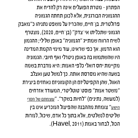
הפתרון – מטרת הפועלים אינה רק להדיח את
ההגמוניה הבורגנית, אלא לכונן תחתה הגמוניה
פרולטרית. בן־חיים, שהכריז על משפט נתניהו כ"מאבק
הגמוני שתכליתו אי־צדק" (בן־חיים, 2020), מצטרף
לשיח הרווח שמתייג "הגמוניה" באופן שלילי; ההגמון
הוא הדמון. אך כפי שראינו, עוד מימי הקמת המדינה
היו שהשתמשו בה באופן ניטרלי ואף חיובי. הגמוניה
מקיימת יחס דואלי כלפי האמת: היא מדברת בשמה
בשעה שהיא מסרסת אותה. כך למשל טען ואצלב
האוול, שהן הקפיטליזם הן הקומוניזם נאחזים ביצירת
"משטר אמת" פוסט־טוטליטרי, המעודד אזרחים
(למעשה, נתינים) "לחיות בשקר". "
עוצמתם
של
חסרי
" צומחת מההבנה שהפיצול המכריע אינו בין
הישע
שליטים לנשלטים, אלא בתוך כל אדם, שיכול, למרות
הכול, לבחור באמת (Havel, 2011).