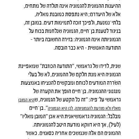
ההיענות ההמונית להגמוניה אינה תולדה של מתחים,
אלא של היעדרם; היא נתפסת כמובנת מאליה,
בלתי־נמנעת, ולפיכך זוכה לתמימות דעים. במובן זה,
בניגוד לטענת בן־חיים, הגמוניה שנלחמת בכוח על
הגמוניותה אינה הגמוניה: בזירה החשובה ביותר –
התודעה האנושית – היא כבר הובסה.
שנית, לדידו של גראמשי, "התודעה הכוזבת" שמאפיינת
הגמוניה היא מנת חלקם של ההמונים, לא של בעלי
השׂררה המודעים לכוחם ומבקשים להנציחו באמצעות
מנגנוני ההגמוניה. בן־חיים הופך את הקערה של
גראמשי על־פיה: "זה כל הקטע של הגמוניה, ש
היא
המובן
". בן־חיים
מאליו
ולא
מודעת
להגמוניותה
,
לכן
היא
הגמוניה
מבלבל: הגמוניה גראמשיאנית היא אכן "המובן מאליו"
(לעיל), אך היא דווקא מודעת היטב להגמוניותה.
ההמונים הם אלה שנמשכים אחריה כסוּמים. כאשר