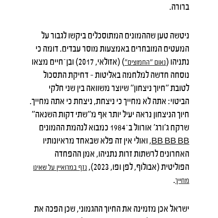
ברורה.
ניטשה טען שההמונים המתוסכלים ביקשו לגבור על
המעטים המובחרים באמצעות מוסר עבדים. דומה כי
נתניהו (
) (אזולאי, 2017) ובן־חיים מצאו
נאום
"
החמוצים
"
נוסחה חדשה למלחמה באליטות – דחיקת התסכול
לטובת "חיוך ניצחון" שיוצר משוואה בין שני חלקי
הביטוי: אתה לא מחייך כי ניצחת, ניצחת כי אתה מחייך.
חיוך הניצחון נראה יעיל יותר אף מ"שתי דקות השנאה"
שרקח ג'ורג' אורוול ב־1984 כמבוא לנהמת ההמונים
, ואולי אין זה פלא שבאחד מראיונותיו
BB
BB BB
האחרונים לרשתות זרות נתניהו, אמן ההפחדה
הפוליטית (אבולוף, לפן ופו, 2023),
נזף
במרואיין
על
שאינו
.
מחייך
ישראל אכן מזמינה את החיוך ההגמוני, שכן הפכה את