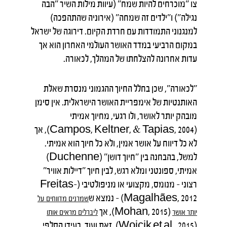
צו "מוכרחים להיות שמח" (עיוות מילות השיר "הבה
נגילה") ו"ילדים זה שמחה" (אירוניה שהתהפכה)
למנגנוני התמודדות עם חרדת הקיום. דירוגה של ישראל
במקום הרביעי במדד האושר העולמי האחרון הוא אך
עדות אחרונה להצלחתו של המהלך, לכאורה.
"לכאורה", שכן בחלל החיוך ההגמוני מנסרת שאלת
האותנטיות של אימפריית האושר הישראלית. אין סימן
מובהק יותר לאושר, ולו רגעי, מחיוך אמיתי
(Campos, Keltner, & Tapias, 2004), אך
לא כל דיווח על אושר אמין, ולא כל חיוך הוא אמיתי.
למשל, בהבחנה בין "חיוך דושן" (Duchenne)
אמיתי, ספונטני ומלא רגש, לבין חיוך "דיילות אוויר"
רצוני – מנומס, מקצועי או מניפולטיבי (Freitas-
Magalhães, 2012) – נמצא ש
שמרנים
מדווחים
על
(Mohan, 2015), אך
יותר
אושר
ליברלים
מראים
אותו
(Wojcik et al., 2015). זאת ועוד, בעידן הסלפי