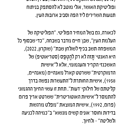
ופוליטיקת האושר, אולי מוטב לא להסתפק בניתוח
תנועות השרירים ליד הפה וסביב ארובות העין.
לכאורה, גם בשל המחיר הפוליטי. "הפוליטיקה של
העלמת העין", שבן־חיים מדבר בשבחה, "כדי שבסוף כל
המשפחה תשב בכיף לשולחן שבת" (שוקרון, 2022),
היא האנטי־תֶּזה לא רק להֶטְפֵּס (סטריאוטיפ) של
האשכנזי הקריר והעגמומי, אלא ל"אישיות
הדמוקרטית" ששרטט קארל מאנהיים (מאנהיים,
1958), אישיות החותרת ל"התעשרות נפשה בדרך
קליטתם של חילוקי־דעות". תחת זו עשוי החיוך ההגמוני
להתמסר ל"אישיות האוטוריטרית" ששרטט אריך פרום
(פרום, 1992), אישיות המוצאת "מפלט מרגשות
בדידות וחוסר־אונים קשים מנשוא" ב"כמיהה לכניעה
ולשליטה" – ולחיוך.