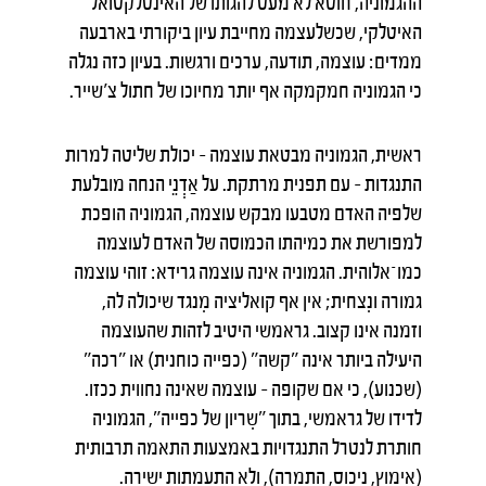
ההגמוניה, חוטא לא מעט להגותו של האינטלקטואל
האיטלקי, שכשלעצמה מחייבת עיון ביקורתי בארבעה
ממדים: עוצמה, תודעה, ערכים ורגשות. בעיון כזה נגלה
כי הגמוניה חמקמקה אף יותר מחיוכו של חתול צ'שייר.
ראשית, הגמוניה מבטאת עוצמה – יכולת שליטה למרות
התנגדות – עם תפנית מרתקת. על אַדְנֵי הנחה מובלעת
שלפיה האדם מטבעו מבקש עוצמה, הגמוניה הופכת
למפורשת את כמיהתו הכמוסה של האדם לעוצמה
כמו־אלוהית. הגמוניה אינה עוצמה גרידא: זוהי עוצמה
גמורה ונִצחית; אין אף קואליציה מִנגד שיכולה לה,
וזמנה אינו קצוב. גראמשי היטיב לזהות שהעוצמה
היעילה ביותר אינה "קשה" (כפייה כוחנית) או "רכה"
(שכנוע), כי אם שקופה – עוצמה שאינה נחווית ככזו.
לדידו של גראמשי, בתוך "שִריון של כפייה", הגמוניה
חותרת לנטרל התנגדויות באמצעות התאמה תרבותית
(אימוץ, ניכוס, התמרה), ולא התעמתות ישירה.