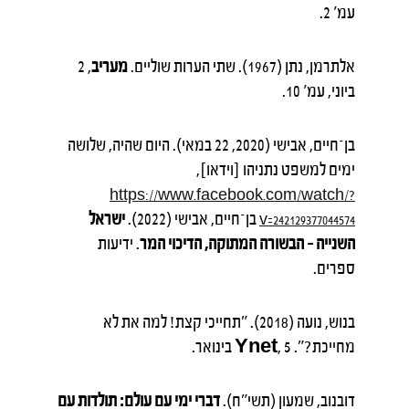
עמ' 2.
אלתרמן, נתן (1967). שתי הערות שוליים.
מעריב
, 2
ביוני, עמ' 10.
בן־חיים, אבישי (2020, 22 במאי). היום שהיה, שלושה
ימים למשפט נתניהו [וידאו],
https://www.facebook.com/watch/?
בן־חיים, אבישי (2022).
ישראל
v=242129377044574
השנייה – הבשורה המתוקה, הדיכוי המר
. ידיעות
ספרים.
בנוש, נועה (2018). "תחייכי קצת! למה את לא
מחייכת?".
, 5 בינואר.
Ynet
דובנוב, שמעון (תשי"ח).
דברי ימי עם עולם: תולדות עם