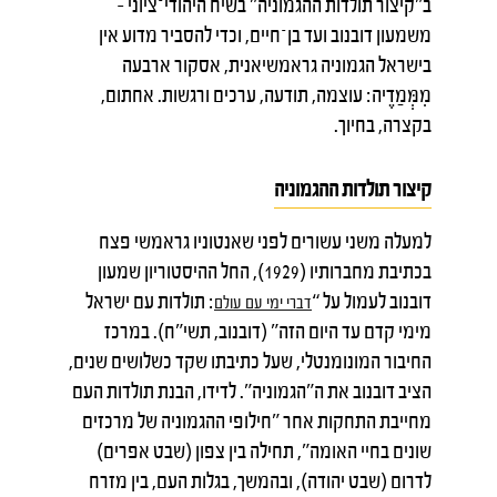
ב"קיצור תולדות ההגמוניה" בשיח היהודי־ציוני –
משמעון דובנוב ועד בן־חיים, וכדי להסביר מדוע אין
בישראל הגמוניה גראמשיאנית, אסקור ארבעה
מִמְּמַדֶיה: עוצמה, תודעה, ערכים ורגשות. אחתום,
בקצרה, בחיוך.
קיצור תולדות ההגמוניה
למעלה משני עשורים לפני שאנטוניו גראמשי פצח
בכתיבת מחברותיו (1929), החל ההיסטוריון שמעון
דובנוב לעמול על “
: תולדות עם ישראל
דברי
ימי
עם
עולם
מימי קדם עד היום הזה" (דובנוב, תשי"ח). במרכז
החיבור המונומנטלי, שעל כתיבתו שקד כשלושים שנים,
הציב דובנוב את ה"הגמוניה". לדידו, הבנת תולדות העם
מחייבת התחקות אחר "חילופי ההגמוניה של מרכזים
שונים בחיי האומה", תחילה בין צפון (שבט אפרים)
לדרום (שבט יהודה), ובהמשך, בגלות העם, בין מזרח