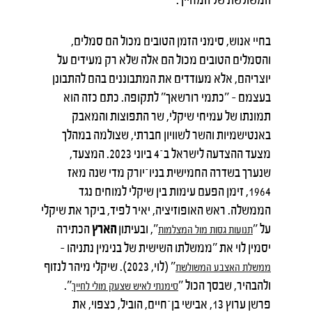
בחיי אנוש, סימני הזמן הטובים מכול הם סמלים,
והסמלים הטובים מכול הם אלה שלא רק מעידים על
יוצריהם, אלא מעודדים את המתבוננים בהם להתבונן
בעצמם – "כתמי רורשאך" לתקופה. כתם כזה הוא
תמונתו של עמיחי שיקלי, שר התפוצות והמאבק
באנטישמיות והשר לשוויון חברתי, שצולמה במהלך
מצעד ההצדעה לישראל ב־4 ביוני 2023. המצעד,
שנערך בשדרה החמישית בניו־יורק מדי שנה מאז
1964, זימן הפעם עימות בין שיקלי למוחים נגד
הממשלה. ראש האופוזיציה, יאיר לפיד, ביקר את שיקלי
על "
", ובעיתון
הארץ
הכתירה
תנועות גסות מול המצלמות
יסמין לוי את "ממשלתו השישית של בנימין נתניהו –
" (לוי, 2023). שיקלי מיהר לנזוף
ממשלת האצבע המשולשת
ולהבהיר, שבסך הכול "
".
סימנתי לאיש שצעק מולי לחייך
פרשן ערוץ 13, אבישי בן־חיים, הוביל, כצפוי, את