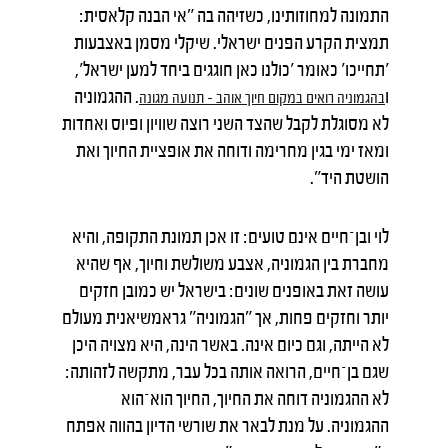
התמונה למחוזותינו, כשזיהה בה "אי הבנה קלאסית:
תמצית הקרע הפנים ישראלי. שיקלי מסמן באצבעות
'תחייכו' כאומר 'כולנו כאן חוגגים ביחד למען ישראל',
ו
. ההגמוניה
בהגמוניה רואים במקום חיוך אוהב – תנועה מגונה
לא מסוגלת לקבל שהצד השני רוצה שוויון ופיוס ואחדות
ומאז ימי בגין מחרימה ודוחה את אופציית החיוך ואת
הושטת היד".
לוי ובן־חיים אינם טועים: זו אכן תמונת התקופה, והיא
מחברת בין הגמוניה, אצבע משולשת וחיוך, אף שהיא
עושה זאת באופנים שונים: בישראל יש כמובן חזקים
יותר וחזקים פחות, אך "הגמוניה" גראמשיאנית מעולם
לא הייתה, וגם כיום אינה. באשר הינה, היא מצויה היכן
שגם בן־חיים, הרואה אותה בכל עבר, מתקשה לזהותה:
לא ההגמוניה דוחה את החיוך, החיוך הוא־הוא
ההגמוניה. על מנת לבאר את שורשי הדיון בהווה אפתח