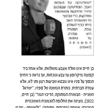
בן־חיים אינו שולח אצבע משולשת, אלא אוחז ביד
קפוצה מיקרופון עז צבע ונוכחות, אך נראה כי החיוך
הנסוך על פניו אינו מבטא שביעות רצון ותו־לא, אלא
עמדה חברתית. כותרת המשנה של ספרו, "ישראל
השנייה – הבשורה המתוקה, הדיכוי המר" (בן־חיים,
2022), מציגה את החלופה להגמוניה האשכנזית
המרירה: שמחה (מזרחית, מתוקה). "ולשמחה – מה זו