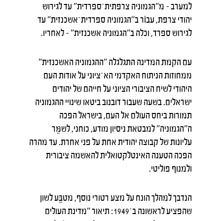
למערב – מ"הגמוניה צרפתית־ספרדית" עד לגירוש
יהודי צרפת, עבוֹר ב"הגמוניה ספרדית־אשכנזית" עד
לגירוש ספרד, וכלה ב"הגמוניה אשכנזית" – לאחריו.
עם הקמת המדינה התגלגלה "ההגמוניה האשכנזית"
ממחוזות הניתוח האקדמי הא־ציוני על אודות העם
היהודי לשיח הציבורי הציוני על חייהם של יהודים
ישראלים. בשעה שעבור דובנוב ביטאו שינויי ההגמוניה
תמורות ביחס העולם אל העם, בישראל הפכה
ה"הגמוניה" למבטאת ניסיון מודע, כוחני, לשמֵּר
עליונות של קבוצה יהודית אחת על פני אחרת. עד מהרה
הפכה הטענה האינטלקטואלית להאשמה ציבורית
ולמנוף פוליטי.
הנדבך למהלך הונח על מצע רטורי נוסף, מטבֵּע לשון
שהפציע לראשונה ב־1949: תיאור "מדינת העולים