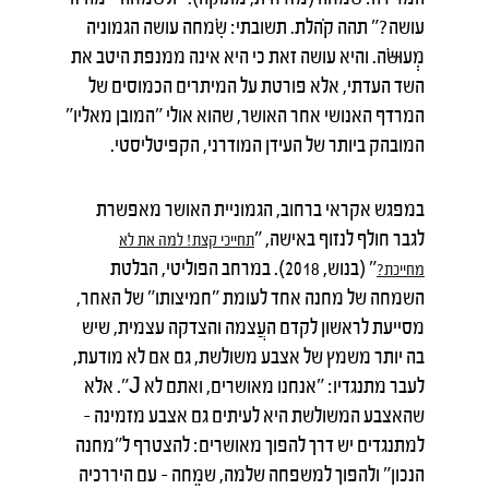
עושה?" תהה קֹהלת. תשובתי: שִׂמחה עושה הגמוניה
מְעוּשּׂה. והיא עושה זאת כי היא אינה ממנפת היטב את
השד העדתי, אלא פורטת על המיתרים הכמוסים של
המרדף האנושי אחר האושר, שהוא אולי "המובן מאליו"
המובהק ביותר של העידן המודרני, הקפיטליסטי.
במפגש אקראי ברחוב, הגמוניית האושר מאפשרת
לגבר חולף לנזוף באישה, "
תחייכי
קצת
!
למה
את
לא
" (בנוש, 2018). במרחב הפוליטי, הבלטת
מחייכת
?
השמחה של מחנה אחד לעומת "חמיצותו" של האחר,
מסייעת לראשון לקדם העֲצמה והצדקה עצמית, שיש
בה יותר משמץ של אצבע משולשת, גם אם לא מודעת,
לעבר מתנגדיו: "אנחנו מאושרים, ואתם לא J". אלא
שהאצבע המשולשת היא לעיתים גם אצבע מזמינה –
למתנגדים יש דרך להפוך מאושרים: להצטרף ל"מחנה
הנכון" ולהפוך למשפחה שלמה, שמֵחה – עם היררכיה