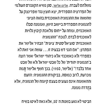
משלהם לעברה.
, סגן נשיא הקונגרס העולמי
אליהו
אלישר
של הפדרציה הספרדית, יצא חוצץ נגד שפרינצק על
שהשווה את ההגמוניה האשכנזית בהווה הציוני
להגמוניה הספרדית ביישוב הישן, שממנה סבלו
האשכנזים, ומחה על ייחוס מלאכת קיבוץ גלויות
לאשכנזים לבדם. לנוכח "ההגמוניה
האשכנזית־סוציאליסטית־ציונית" הבהיר אלישר את
הפתרון: "אם הנני דש בבעיה זו… עושה אני זאת לא
כספרדי ולא כאשכנזי אלא כיהודי ישראלי אשר רוצה
ב'הגמוניה יהודית' של כל שבטי ישראל ולא של שבט
אחד בלבד!" (אלישר, 1950). בכך חשף אלישר תֶּמה
מכרעת, לרוב כמוסה, בביקורת ההגמוניה: הזעם
וההאשמה אינם נעוצים בעצם קיומה של הגמוניה, אלא
בהֲדרה ממנה.
הביטוי לא גווע בשנות ה־50, אלא גאה לאיטו בשיח