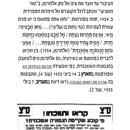
הציבורי עד שצד את עינו של נתן אלתרמן. ב"טור
השביעי" שכתב לרגל הקונגרס של היהדות הספרדית
ב־1954, תהה מפורשות: "וחש אתה פתאום כי יש פנים
עשרת לעם הזה (ומי נחות בו ועליון?)… מִזּוּג שְׁבָטִים?
וַדַּאי. אַךְ גַּם תַּחֲרוּת נִצַּחַת / שֶׁל שֵׁבֶט בְּמִשְׁנֵהוּ כְּחֻקּוֹת
חֲזִית. / הֶמְיַת עָתִיד גְּנוּזָה שְׁרִירֶיהָ מְנַפַּחַת… / אַמְּצִי
כּוֹחֵךְ הֶגְמוֹנְיָה אַשְׁכְּנַזִּית" (אלתרמן, 1954). בין שכיוון
לדברים כפשוטם או כאירוניה, גם אלתרמן גויס למאבק
בהגמוניה האשכנזית, כפי שמעידה
מודעת הבחירות הזו
שפורסמה ב
הארץ
ב־14 ביוני 1955 (עמ' 4), שהבוטות
בה
(ראו דיווח ב
מעריב
, 7 ביולי
עוררה את רשויות הצנזורה
1955, עמ' 2).