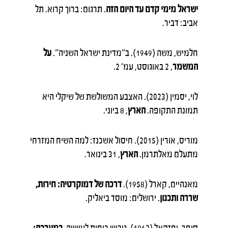
ישראל מימי קדם עד היום הזה
. תרגום: ברוך קרוא. תל
אביב: דביר.
חלמיש, משה (1949). ב"מדינת ישראל השניה".
על
המשמר
, 2 באוגוסט, עמ' 2.
לוי, יסמין (2023). האצבע המשולשת של שיקלי היא
תמונת התקופה.
הארץ
, 8 ביוני.
מוריס, אורין (2015). חיסול אשכנז: למה השיח המזרחי
מתעלם מאלתרמן.
הארץ
, 31 בינואר.
מאנהיים, קארל (1958).
דרכה של דמוקרטיה: חירות,
שררה ותכנון
. ירושלים: מוסד ביאליק.
סופר, יחזקאל (1962). גיבוש כוחות לעשייה.
במערכה: