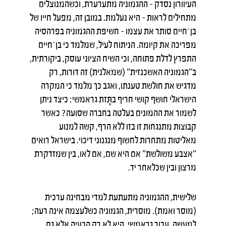
העיוורון נסדק – ההגמוניה מתערערת, וכשהמנוצלים
מתחילים לראות – היא נעלמת. במובן זה, מפעל חייו של
בן־חיים סותר את עצמו – חשיפת ההגמוניה בפרהסיה
מפריכה את קיומה. הניתוח לעיל, שמלמד כי בן־חיים
התפרץ לדלת פתוחה, וכי השיח הציוני עוסק, ביקורתית,
ב"הגמוניה האשכנזית" (שמאלנית) זה דורות, רק
מדגיש את חולשת טענתו, ואגב כך מלמד כי המקרה
הישראלי חושף קושי חריף בתֶּזת גראמשי: כיצד ניתן
לשמור את ההמונים בעלטה בחברה שסועה? כאשר
קבוצות מתנגחות זו בזו ללא הרף, קשה למנוע
מאליטות מתחרות לחשוף מנגנוני דיכוי. בישראל רואים
"אצבע משולשת" אם היא שם, אם לאו, בין שמזדקרת
מרצון ובין שכלאחר יד.
שלישית, ההגמוניה מתעתעת למדי מבחינה ערכית
(מוסר ואמת). מוסרית, הגמוניה כשלעצמה אינה רעה;
למעשה, עבור גראמשי, היא לא רק הבעיה אלא גם