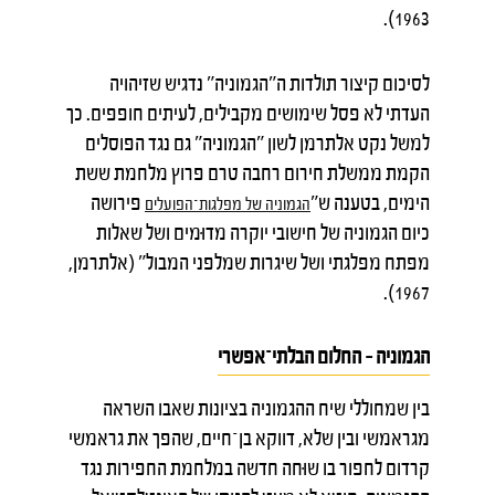
1963).
לסיכום קיצור תולדות ה"הגמוניה" נדגיש שזיהויה
העדתי לא פסל שימושים מקבילים, לעיתים חופפים. כך
למשל נקט אלתרמן לשון "הגמוניה" גם נגד הפוסלים
הקמת ממשלת חירום רחבה טרם פרוץ מלחמת ששת
הימים, בטענה ש"
פירושה
הגמוניה
של
מפלגות־הפועלים
כיום הגמוניה של חישובי יוקרה מדוּמים ושל שאלות
מפתח מפלגתי ושל שיגרות שמלפני המבול" (אלתרמן,
1967).
הגמוניה – החלום הבלתי־אפשרי
בין שמחוללי שיח ההגמוניה בציונות שאבו השראה
מגראמשי ובין שלא, דווקא בן־חיים, שהפך את גראמשי
קרדום לחפור בו שוּחה חדשה במלחמת החפירות נגד