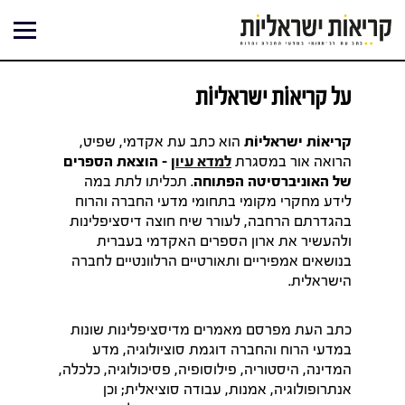
ילוג
תוכן
על קריאוֹת ישראליוֹת
קריאוֹת ישראליוֹת
הוא כתב עת אקדמי, שפיט,
הרואה אור במסגרת
למדא עיון
– הוצאת הספרים
של האוניברסיטה הפתוחה
. תכליתו לתת במה
לידע מחקרי מקומי בתחומי מדעי החברה והרוח
בהגדרתם הרחבה, לעורר שיח חוצה דיסציפלינות
ולהעשיר את ארון הספרים האקדמי בעברית
בנושאים אמפיריים ותאורטיים הרלוונטיים לחברה
הישראלית.
כתב העת מפרסם מאמרים מדיסציפלינות שונות
במדעי הרוח והחברה דוגמת סוציולוגיה, מדע
המדינה, היסטוריה, פילוסופיה, פסיכולוגיה, כלכלה,
אנתרופולוגיה, אמנות, עבודה סוציאלית; וכן