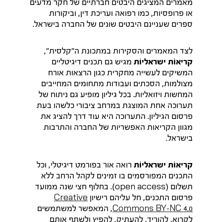
מאמרים המציגים היבטים חברתיים של חקר מדעים
או פרופסיות, כמו רפואה ועריכת דין, וביקורות
ספרים שעניינם היבטים שונים של החברה בישראל.
לצד המאמרים והסקירות במתכונת ה"קלסית",
קריאוֹת ישראליוֹת
מגיש גם תכנים דיגיטליים
המשיקים לעשייה מחקרית כגון הרצאות אורח
מצולמות, הסכתים ועבודות מתחומים המחייבים
המחשות ויזואליות. בכל גיליון מופיע גם ניתוח של
תערוכה אחת המוצגת במרחב ציבורי כלשהו בעת
פרסום הגיליון. התערוכה היא עוד דרך להציג את
מגוון הקריאות האפשריות של החברה והתרבות
בישראל.
קריאוֹת ישראליוֹת
רואה אור בפורמט דיגיטלי, וכל
התכנים המפורסמים בו זמינים לקהל הרחב ללא
תשלום (open access). בחלוף חצי שנה ממועד
פרסום התכנים, חל עליהם רישיון
Creative
Commons BY-NC 4.0
, המאפשר למשתמשים
לקרוא, להוריד, להעתיק, להפיץ ולשתף אותם