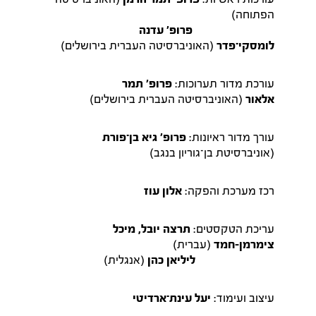
הפתוחה)
פרופ' עדנה
לומסקי־פדר
(האוניברסיטה העברית בירושלים)
עורכת מדור תערוכות:
פרופ' תמר
אלאור
(האוניברסיטה העברית בירושלים)
עורך מדור ראיונות:
פרופ' גיא בן־פורת
(אוניברסיטת בן־גוריון בנגב)
רכז מערכת והפקה:
אלון עוז
עריכת הטקסטים:
תרצה יובל, מיכל
צימרמן-חמד
(עברית)
ליליאן כהן
(אנגלית)
עיצוב ועימוד:
יעל עינת־ארדיטי