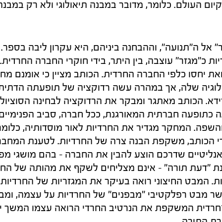
יום העולם. כלומר, מדובר במבנה תיאולוגי ולא רק במבנה
 אל ה"תנועה", וההבחנה ביניהם, היא עקרון ליבה בספר. 
ת כ"מגזר" עוצבה, בין היתר, בידי חוקרי החברה החרדית
ת יחסו כלפי החברה החרדית. הכותב מציין כי אומנם מח
לוגיה שלה, אך במהרה עשה רדוקציה של תופעתה הדתית ו
רידא. הכותב מאתגר ומבקר את הרדוקציה לבחינה הסוציולו
ה כתופעה חברתית המאורגנת, ככל חברה, סביב הפנימיים
 והשפה. המחקר מגדיר את החרדיות לאור מוסדותיה, כלומ
רי הכותב, משקפת הבנה צרה של החרדיות. לטענת המחבר
 אנליטיים שדרכם הוצע להבין את החברה – בהם מושגי מפ
נת "דעת תורה" – אינם מצליחים לשקף את מהותה של הח
ת. המבט החיצוני רואה בעיקר את המגזריות של החרדיות
ר מבט רפלקטיבי "מבפנים" של החרדיות על עצמה, ומ
חרדית המשקפת את הנרטיב החרדי הרואה עצמו המשך יש
ת התורה.