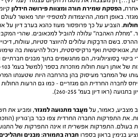
לא מקשטות את 
אחרת,
הפסקת שמירת תורה ומצוות פירושה חידלון
קיומי
גזר. באופן דומה, ההיצמדות למטפיזי יותר מאשר לעול
חולות
. הצביע על כך פרופסור מעוז כהנא בערב דיון על או
יר. "מחלת האהבה" עלולה להוביל למכאובים. שהרי המקבי
ההרס. בשם הדבֵקות עלולים להיווצר סטיות, עוולות, דיכוי
, אגואיסטית ואף נרקיסיסטית, ויכול להיעשות בה שימוש 
די ביטוי בַסוציולוגיה, הם מתגשמים בתוך מבנים חברתיים 
נעותו של המחבר מעיסוק בהן בהרחבה היות שטענתו המרכ
יחס לחברה החרדית הם מגזריים – כמו גם הרעות החולות ה
עה (ראו דיון בעמ' 255–260).
 מצביע, כאמור, על
מעֲבר מתנועה למגזר
, ומביע את חשש
ת בעולם. התפרקות אפשרית זו אינה התפרקות של התנוע
יע בנימין בראון בספרו
חברה בתמורה: מבנים ותהליכים