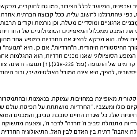
 שבפנינו, המיועד לכלל הציבור, כמו גם לחוקרים, מבקש 
 כפי שהתרגלנו לחשוב עליה, ככל קבוצה חברתית אחרת,
בניים ארגוניים ומוסדיים משלה, וכן נורמות וקודים תרבותיי
ת המבט ממכלול המאפיינים הסוציולוגיים של החרדיות 
יים שלה. הוא מבקש להציג את החרדיות כמופע אחד מתוך
ך ההיסטוריה היהודית. ה"חרדיות", אם כן, היא "תנועה" בע
 המופע הסוציולוגי שאנו מכנים חרדיות, הוא התגלמות אח
מים של התנועה (עמ' 225–238).
[1]
תנועה זו אינה צור
סטוריה, להפך, היא אינה המודל האולטימטיבי, ורוב היהו
טורית מאופיינת במחויבות עמוקה, בנאמנות ובהתמסרות
הקיום כולו ומעצביו. "החרדיות מושתתת על תפיסת עולם ש
חיוניות שלו. כל שגרת החיים סובבת סביבן, והמבנים המש
ה, החרדיות מתנהלת סביב ה"חרדה" לדבר ה', ומוּנעת מתשוקה 
לת אהבה" דתית בין האדם לבין האל. התיאולוגיה החרדית