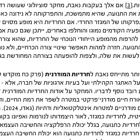
ת.
[3]
אם אלך בעקבות נאבת, מחקר סוציולוגי שעושה רדו
 את התנועה, שהיא מתמשכת, והתפרקותה לא נידונה כא
רקותו של המגזר החרדי. אם החרדיות היא מופע מסוים ל
פעיה הקודמים נמוגו והוחלפו באחרים, ייתכן שגם כעת אנ
ן להרפות מהמופע הייחודי הנוכחי של החרדיות, שהוא צו
נועה. חזרה למהות תאפשר שינויי צורה הכרחיים, ולא נו
 לעשות את שלה, ולצפות להופעתה בצורתה המחודשת בגל
ותר מתייחס נאבת ל
חרדיות המודרנית
(פרק כח מוקדש ל
ל האתגר הקהילתי ועל בעיות ארגוניות של חברה, אלא – 
רובד נוסף לדבריו. המחקר על אודות החרדיות המודרנית ז
רח חיים מודרני־פרקטי במטרה לשפר את רמת החיים, וזרם
העושה שימוש 
ית, לחרדיות כמגזר, לאור היצמדותו לנורמות ואפיונו בקונפ
רדיות כתנועה, בגלל יכולת הרפלקציה והחשיבה העצמאית
 חרדיות כמגזר לחרדיות כתנועה הוא יכולת החשיבה העצמ