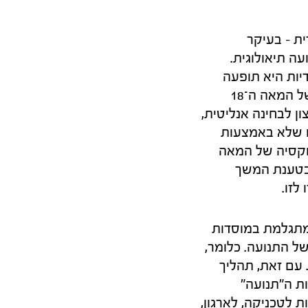
ת – בעיקר
ה תיאולוגית.
ות היא תופעה
חדשה ומודרנית שקמה כתגובת נגד לתהליכי השׂכלה, מודרנה וחילון באירופה של המאה ה־18
ון לבחינה אנליטית,
ו שלא באמצעות
וקסיה של המאה
 כטענת המשך
לזו.
 מתגלמת במוסדות
של התנועה. כלומר,
 עם זאת, תהליך
ת ה"תנועה"
 לטכניקה, לארגון,