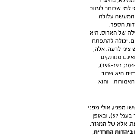
החיים […] הן מעצבות את מסגרת הקיום עצמה" (עמ' 97) – ממילא, בהיעדר
 למי שבוחר לעזוב
ם המעשה עלולה
דות הספר,
לה של הארוס, היא
ים. יכולה להתפתח
ציני לרעה. אלה,
ואינם מנותקים
מהם. גרסאות מסוימות של אותן רעות חולות מוזכרות בספר (למשל בעמ' 103–104; 191–195),
זית היא שרוב
אמורות – והוא
ו מפניו, אולי מפני
שהוא מנבא התפוררות. את התפרקות החברה החרדית צפו כבר בן־גוריון (הוזכר בעמ' 57), ובאופן
ה, אלא של המגזר.
 ביהדות החרדית
,