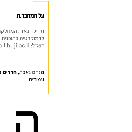
על המחבר.ת
תהילה גאדו, המחלקה ל
לדמוקרטיה בתוכנית 
דוא"ל:
.huji.ac.il
מנחם נאבת,
חרדים אל
עמודים
ה