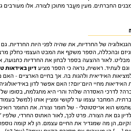
בנים החברתים. מעין מעֲבר מתוכן לצורה. אלו מעורבים 
ה
גנאלוגיה של החרדיות, את שהיה לפני היות החרדיות. גם
ניזם ובהכללה, הספר משקף את המבט העצמי כחלק מרצף 
 מבליט. לאור ההצעה בספר לבחון את החרדיות כתנועה, א
גם לעתיד. ראשית, נראה כי הספר מציע
דיון באידאות ט
למציאות האידיאית ולהגות בה. אך בחיים הארציים – האם 
אידיאות מחיי היום־יום?! האם אפשר לדון באידיאולוגיה
ה? לדרכי האסדרה שלה? והרי היא מתגלמת, בסופו של ד
תמש הוא אריסטוטלי – של חומר וצורה. את החומר רואים וב
יון גם את הצורה. פרט לכך, לאור האתוס החרדי, שלפיו 
הקיום, הן מה שמגדיר את החיים עצמם. הן לא קומה נוספת