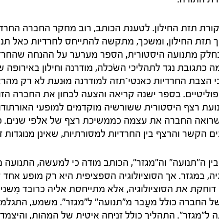
רת תזת החילון. לטענת הכותב, רוב מחקר החברה החרדי
ך תזת החילון, ומשכך, מתקשה להתייחס לחרדיות כאל תנוע
חלק מתנועה היסטורית, הספר מערער על ההנחה שהחרדי
ען כי הצבת החרדיות כאנטי־תזה למודרנה מוּנעת לא רק מהרצ
וליטיים. בספר ישנה קריאה והצעה לבחון את החברה הז
נועת רצף היסטורית ששורשיה מוקדמים למופעי האורתוד
וכפי שרואה החברה את עצמה כממשיכת רצף של אלפי שנים.
ם הקשר והרצף בין החרדיות למסורתיות, שאינן מנוגדות זו 
 בין ה"תנועה" וה"מגזר", הכותב מודה כי למעשה, התנועה
יה, במגזר. אך הסוציולוגיה הספציפית היא רק מופע אחד 
וחקת את הסוציולוגיה, אלא מתייחסת אליה כרובד מִשני.
 החברה כולל מעֲבר מ"תנועה" ל"מגזר". משמע, התגלמו
ל"מגזר". התהליך כולל זניחה איטית של המהות, והיצמדות