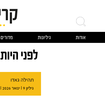
ילוג
תוכן
אודות
גיליונות
מדורים
לפני היות 
תהילה גאדו
גיליון 9 I ינואר 2026 I גיליון רב-נושאי