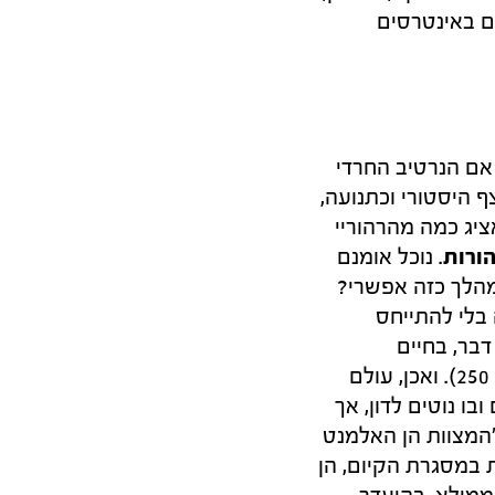
גם באינטרסים
 אם הנרטיב החרדי
היסטורי וכתנועה,
ציג כמה מהרהוריי
הורות
. נוכל אומנם
מהלך כזה אפשרי?
 בלי להתייחס
בר, בחיים
האנושיים כקבוצה חברתית. המחבר עצמו ער לקושי ומציין אותו (למשל בעמוד 250). ואכן, עולם
ו נוטים לדון, אך
"המצוות הן האלמנט
 במסגרת הקיום, הן