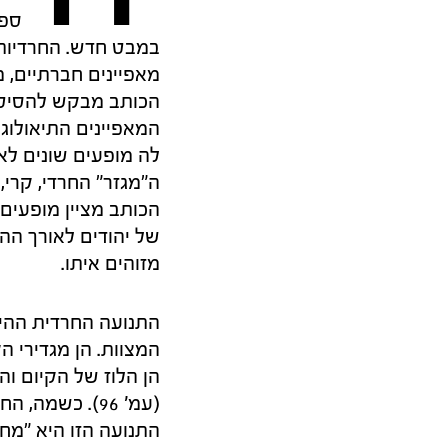
ספר
במבט חדש. החרדיות,
מאפיינים חברתיים, מִ
הכותב מבקש להסיט א
המאפיינים התיאולוג
לה מופעים שונים לאור
ה"מגזר" החרדי, קרי,
הכותב מציין מופעים קוד
של יהודים לאורך ההי
מזוהים איתו.
התנועה החרדית ההיס
המצוות. הן מגדירי 
הן הלוז של הקיום וה
(עמ' 96). כשמ
התנועה הזו היא "מח