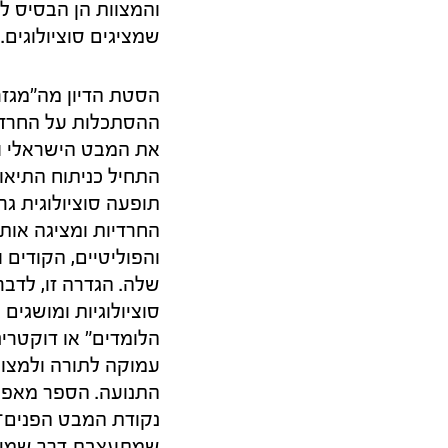
והמצוות הן הבסיס לק
שמציגים סוציולוגים.
הסטת הדיון מה"מגזר"
ההסתכלות על החרדיו
את המבט הישראלי וא
התחיל כניתוח התיאו
תופעה סוציולוגית ג
החרדיות ומציגה אות
והפוליטיים, הקודים
שלה. הגדרה זו, לדב
סוציולוגיות ומושגים
הלומדים" או דוקטרי
עמוקה לתורה ולמצוו
התנועה. הספר מאפש
נקודת המבט הפנים־
שמתעצבת דרך שמיר