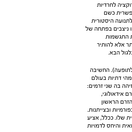
קציה לחרדיות
פשרית כשם
תנועה היסטורית
ו ניצבים בפתחה של
רת התגשמות
תר אלא להותיר
גול הבא.
תופעה). החשיבה
מהי דתיות בעולם
יהה בה שני זרמים:
 אידאולוגי,
בכלים מודרניים למטרות אינטלקטואליות ודתיות (גאדו, 2024). הזרם הראשון
ורמיות ובצייתנות.
 שלו. ככלל, אציע
אית והיחס לדמויות