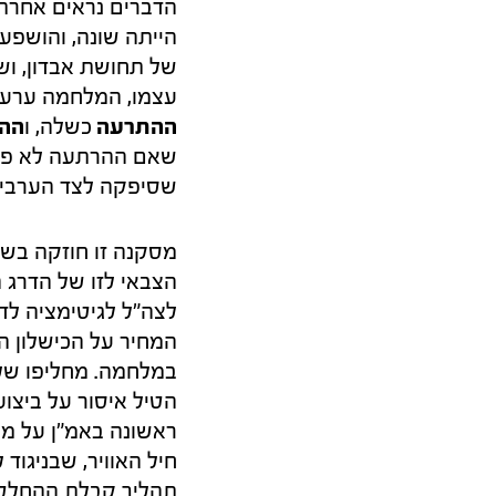
הדברים נראים אחרת
הייתה שונה, והושפ
של תחושת אבדון, וש
עצמו, המלחמה ערער
ההתרעה
כשלה, ו
הה
שאם ההרתעה לא פעלה
שסיפקה לצד הערבי 
מסקנה זו חוזקה בשנ
הצבאי לזו של הדרג 
לצה"ל לגיטימציה לד
המחיר על הכישלון ה
במלחמה. מחליפו של 
הטיל איסור על ביצוע
חיל האוויר, שבניגוד
תהליך קבלת ההחלטות