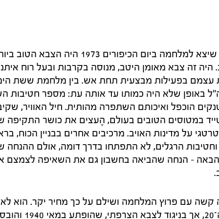
ה"ל שיצא למלחמה ביום הכיפורים 1973 
היה זה צבא מאומן היטב, מנוסה בקרבות ובעל רוח איתנה,
 עצמם בפעילות מבצעית תחת אש. בין מלחמת ששת הימ
ל באופן שלא היה כמותו עד אותה עת: מספר חטיבות השר
קים הוכפל ואיכותם השתפרה מהותית. חיל האוויר, שקיב
ייד במטוסים הטובים בעולם, הֶעצים את כושר התקיפה ש
רטגי על מדינות האויב. מרכיבים אחרים בבניין הכוח, בר
חטיבות הרגלים, לא התפתחו בדרך דומה, אולם ההנחה שהש
הבאה – הנחה שהביאה בחשבון גם את השאיפה לצמצם את 
.
קשה עם פרוץ המלחמה ושילם על כך מחיר יקר. הוא לא 
שהופתע כך במאה ה־20, א