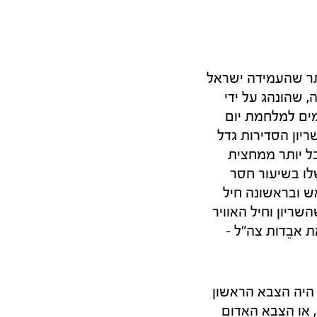
היה הצבא הטוב ביותר שהעמידה ישראל
 שהונהג על ידי
ים למלחמת יום
יון הסדירות גדל
ל יותר ממחצית
לו בשיעור חסר
אש ובראשונה חיל
ריון וחיל האוויר
אבֵדות צה"ל –
היה הצבא הראשון
ך בניגוד לצבא הצרפתי, שהופתע במאי 1940 והובס, או הצבא האדום