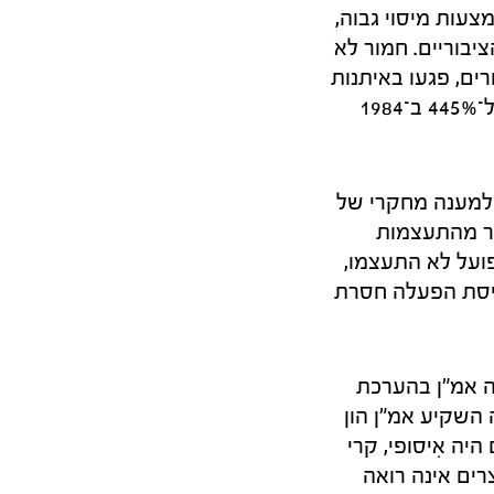
197. הזינוק הזה מומן באמצעות מיסוי גבוה,
יבוריים. חמור לא
ים, פגעו באיתנות
כלכלת ישראל, פגיעה שביטוייה החריפים ביותר היו אינפלציה שהגיעה בשיאה ל־445% ב־1984
למענה מחקרי של
ר מהתעצמות
ועל לא התעצמו,
 שלו ב־1973 במקום לאמץ תפיסת הפעלה חסרת
 אמ"ן בהערכת
 השקיע אמ"ן הון
יה אִיסופי, קרי
רים אינה רואה