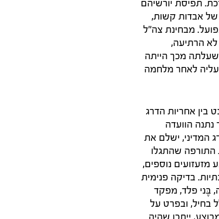
ת. תפיסת יורשיהם
של אבדות קשות,
פועל. מבחינת צה"ל
לא הרתיעה,
 שעלתה מכך הייתה
 עליה לאחר מלחמה
 בין אחריות הדרג
 נתנה הוועדה
 המדיני, ישלם את
 התורפה שהתגלו
 מזעזועים נוספים,
תיות. בדיקה פנימית
תרעה בוצעה רק ב־1998. באופן דומה, בֶּני פלד, מפקד
ל בחיל, ובפרט על
בוצע, ייתכן שהיה