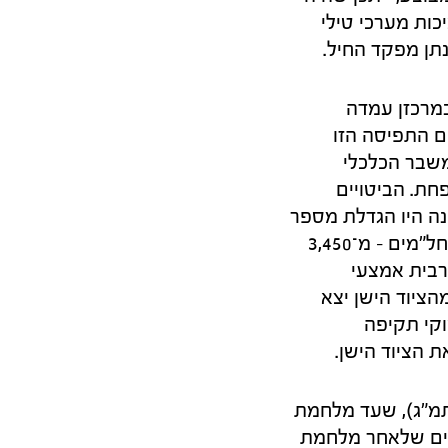
כות מערכי טילי
תן מפקד החיל.
במרכזן עמדה
השואה. תרגום התפיסה הזו
שבר הכלכלי
חת. הביטויים
ה היו הגדלת מספר
האוגדות משבע ל־12, מספר הטנקים – מ־2,100 ל־3,600, ומספר הנגמ"שים והזחל"מים – מ־3,450
. מרבית אמצעי
ציוד הישן יצא
15F, 16F, "כפיר", וכן מסוקי תקיפה
תמ"ג), שעד מלחמת
יבות ה־20%, זינק בארבע השנים שלאחר מלחמת