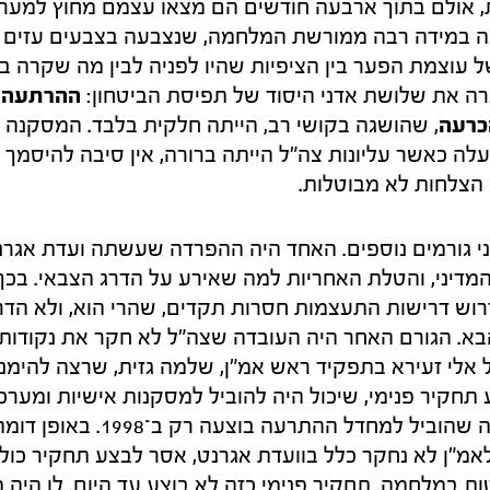
, אולם בתוך ארבעה חודשים הם מצאו עצמם מחוץ למערכ
עה במידה רבה ממורשת המלחמה, שנצבעה בצבעים עזים 
ל עוצמת הפער בין הציפיות שהיו לפניה לבין מה שקרה ב
ה את שלושת אדני היסוד של תפיסת הביטחון:
ההרתעה
כרעה
, שהושגה בקושי רב, הייתה חלקית בלבד. המסקנה
 כאשר עליונות צה"ל הייתה ברורה, אין סיבה להיסמך
הצלחות לא מבוטלות.
י גורמים נוספים. האחד היה ההפרדה שעשתה ועדת אגרנט
המדיני, והטלת האחריות למה שאירע על הדרג הצבאי. בכך
רוש דרישות התעצמות חסרות תקדים, שהרי הוא, ולא הדרג
בא. הגורם האחר היה העובדה שצה"ל לא חקר את נקודות
אלי זעירא בתפקיד ראש אמ"ן, שלמה גזית, שרצה להימנע
 תחקיר פנימי, שיכול היה להוביל למסקנות אישיות ומערכ
ראשונה באמ"ן על מה שהוביל למחדל הה
 לאמ"ן לא נחקר כלל בוועדת אגרנט, אסר לבצע תחקיר כול
 במלחמה. תחקיר פנימי כזה לא בוצע עד היום. לו היה מ