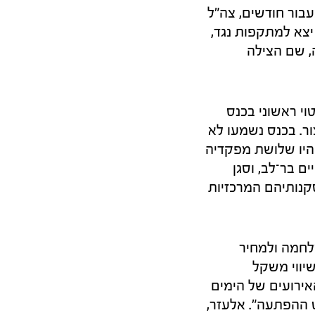
 מהן רק כעבור חודשים, צה"ל
הפתיחה המכאיבות שספג: בתוך פחות מ־48 שעות יצא למתקפות נגד,
, שם הצילה
וי ראשוני בכנס
19 בבסיס חיל האוויר חצור. בכנס נשמעו לא
היו שלושת מפקדיה
ם בר־לב, וסגן
קנותיהם המרכזיות
לחמה ולמחיר
יווי משקל
אירועים של הימים
 ההפתעה". אלעזר,