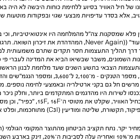
ו של חיל האוויר בסיוע ללחימת כוחות היבשה לא היה באי
יב, אלא בסדר עדיפויות מבצעי שגוי ובפקודות מוטעות שנ
ן פלא שמסקנות צה"ל מהמלחמה היו אינטואיטיביות, וכי 
התפיסה "לעולם לא עוד" ((Never Again, המהדהדת את זיכרון 
 דרך תהליך התעצמות חסר תקדים שתרם משמעותית למ
ת השמונים, משבר שבשיאו הביא את המדינה לעברי פי פ
תעצמות הצבאי בתשע השנים שעד מלחמת לבנון הראשונ
־8,000. גידול מרשים חל גם בקני ארטילריה ובאמצעי לחימה נוספים
סו לשירות היו מהדגמים המתקדמים ביותר, וחלק ניכר מה
משירות. כך היה גם בחיל האוויר, שקלט את מטוסי ה־
שליטה ומודיעין (C3I) מתוחכמות, ופלט את הציוד הישן.
חיר יקר. נתח תקציב הביטחון מהתוצר המקומי הגולמי (
ששת הימים היה פחות מ־10% ואחריה עלה לסב