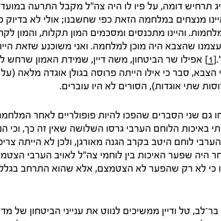
ג תרחיש דומה, על פיו לו היה צה"ל מקבל התרעה במועד 
היינו מנצחים במלחמה הזאת כפי שחשבנו; אולי לא בדיוק כפ
חמות. והיינו מתכנסים ומסכמים המון תקלות, והמון לקחים,
עצמנו שהצבא היה מוכן למלחמה. ואני משוכנע שזאת היית
[1]
אפילו שר הביטחון, משה דיין, שמידת האמון שרחש לי
הצבא, סבר כי אילו הייתה פרוסה בגולן אוגדה מלאה (על
סות שתי אוגדות), הסורים לא היו עוברים.
חו גם שני הסברים שהפכו להיות פופולריים לאחר המלחמה
י באיכות הלוחם הערבי גרסו השלושה שאין זה כך, וכי הנ
ל הערבי לוחם היטב בקרב הגנה מאורגן, ולכן לא הייתה צריכ
היה שפער האיכות בין לוחמי צה"ל לאויב הערבי הצטמצ
 כי לא רק שהפער לא הצטמצם, אלא שהוא התרחב בגלל 
 בר־לב, טל ודיין ממשיכים לנווט את ענייני הביטחון של מדי