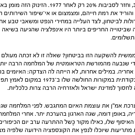
יום הכיפורים לכ־30%, וחזר לסביבות 20% רק לאחר 7
וריד את רמת חייהם, ומצמצום או אי־שיפור השירותים הצ
לות לביטחון, לצד העלייה במחירי הנפט ומשאבי טבע אחר
התשלומים.
משית להשקעה הזו בביטחון? שאלה זו לא זכתה מעולם 
די שנבעה מהמורשת הטראומטית של המלחמה הרבה יות
ריה. במילים אחרות, לא הייתה לה הצדקה: האיומים בפ
ולו היה צה"ל מטפל נקודתית במקורות החולשה
ה לחסוך למדינת ישראל ולאזרחיה הרבה צרות כלכליות.
רכת אמ"ן את עוצמת האיום המתגבש. לפני המלחמה שגה
יה, באופן דומה, שגה הארגון בהערכת יתר. אחרי המלחמה
איסוף שלו, כאילו מקור כֶּשל ההתרעה ערב יום הכיפורים ה
 מתריעות שיוכלו לנפץ את הקונספציה הידועה שלפיה מצ