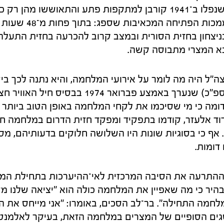
וחיל הים האמריקני, שנפלו ב־1941 קורבן למתקפות פתע והתאוששו
התאושש במהירות ממכות 
יצחון בחזית הסורית ובמצב קרוב להכרעה בחזית התעלה
 המצרי מתבוסה קשה.
"ל היה מה לומר על אירועי המלחמה, והיא נתנה לכך ביט
סגל הפיקוד הכללי (ספ"כ) שנערך באמצע פברואר 74
ומה כי מי שסיכמו את לקחי המלחמה באופן הטוב ביותר 
וד אלעזר, קודמו בתפקיד ומפקד חזית הדרום במלחמה חיי
אף כי בסוגיות שונות היו השלושה חלוקים בדעותיהם, מס
דומות.
התרעה את הסיבה המרכזית לאי־ההיערכות בתחילת המ
היר כי מה שאפיין את המלחמה כולה הוא "יציאה שלנו מש
מה התחילה". בר־לב הסכים, באומרו: "אני מייחס את ה
גים הסופיים של המצרים במלחמה הזאת, בעיקר לאלמנט