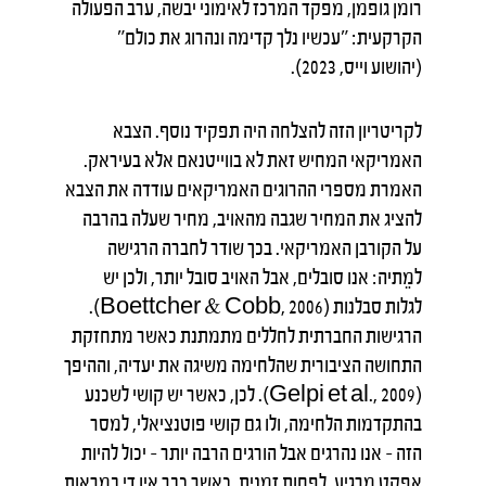
רומן גופמן, מפקד המרכז לאימוני יבשה, ערב הפעולה
הקרקעית: "עכשיו נלך קדימה ונהרוג את כולם"
(יהושוע וייס, 2023).
לקריטריון הזה להצלחה היה תפקיד נוסף. הצבא
האמריקאי המחיש זאת לא בווייטנאם אלא בעיראק.
האמרת מספרי ההרוגים האמריקאים עודדה את הצבא
להציג את המחיר שגבה מהאויב, מחיר שעלה בהרבה
על הקורבן האמריקאי. בכך שודר לחברה הרגישה
למֵתיה: אנו סובלים, אבל האויב סובל יותר, ולכן יש
לגלות סבלנות (Boettcher & Cobb, 2006).
הרגישות החברתית לחללים מתמתנת כאשר מתחזקת
התחושה הציבורית שהלחימה משיגה את יעדיה, וההיפך
(Gelpi et al., 2009). לכן, כאשר יש קושי לשכנע
בהתקדמות הלחימה, ולו גם קושי פוטנציאלי, למסר
הזה – אנו נהרגים אבל הורגים הרבה יותר – יכול להיות
אפקט מרגיע, לפחות זמנית. כאשר כבר אין די במראות