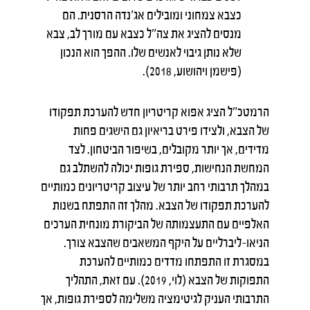
כצבא צמחוני ומובילים אג'נדה הרסנית. הם
מנסים להציג את צה"ל כצבא עם מורך לב, צבא
שלא נותן גיבוי לאנשים שלו. ההפך הוא הנכון
(פישמן ויהושוע, 2018).
הרמטכ"ל הציג אפוא קריטריון חדש להערכת תפקודו
של הצבא, ולצידו פירט בריאיון גם הישגים פחות
מדידים, אך יותר מקובלים, בשיפור הביטחון. לצד
המחשת הנחישות, ספירת גופות יכולה להשתלב גם
במהלך תרבותי רחב יותר של עיצוב קריטריונים כמותיים
להערכת תפקודו של הצבא. מהלך זה התפתח בשנות
האלפיים עם התעצמותה של הביקורת מונחית הערכים
הניאו-ליברליים על היקף המשאבים שהצבא צורך.
במסגרת זו התפתחו מדדים כמותיים להערכת
התפוקות של הצבא (לוי, 2019). עם זאת, התהליך
התרבותי העניק לגיטימציה משלימה לספירת גופות, אך