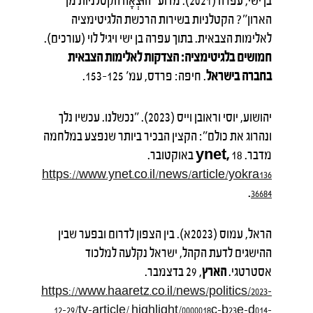
בן ישי, עפרה (2021). מדוע "הוּצְאָה הקטלניות מן
הארון"? הקטלניות בשירות הרכשת הלגיטימציה
לאלימות הצבאית. בתוך עפרה בן ישי ויגיל לוי (עורכים).
חמושים בלגיטימציה: הצדקות לאלימות הצבאית
בחברה בישראל
. חיפה: פרדס, עמ' 125–153.
יהושוע, יוסי וראובן וייס (2023). "נכשלנו. עכשיו נלך
ונהרוג את כולם": הקצין הבכיר ביותר שנפצע במלחמה
מדבר.
18 באוקטובר.
,
ynet
https://www.ynet.co.il/news/article/yokra136
.
36684
הראל, עמוס (2023א). בין הצפון לדרום ובפער שבין
ההישגים לדעת הקהל, ישראל נקלעה למלכוד
אסטרטגי.
הארץ
, 29 בדצמבר.
https://www.haaretz.co.il/news/politics/2023-
12-29/ty-article/.highlight/0000018c-b23e-d014-