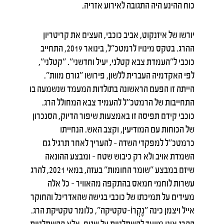
כוח ההינע היה התגובה לאירוע אזריה.
יורשו של איזנקוט, אביב כוכבי, העצים את קריטריון
ההרג. בטקס מינויו לרמטכ"ל, בינואר 2019, התחייב
כוכבי ל"העמדת צבא קטלני, יעיל וחדשני". "קטלני",
לפי האקדמיה העברית ללשון, פירושו "גורם מוות".
הייתה זו הפעם הראשונה בתולדות המעמד שנשמעה בו
התחייבות של הרמטכ״ל להעמיד צבא המחולל הרג.
כוכבי קידם תפיסה זו באמצעות שיפור הדיוק, הסנכרון
של הכוחות עם המודיעין, וקצב האש. הנחייתו
כרמטכ״ל למפקדי השדה – להעריך לאחר תרגיל גם
השמדת אויב ולא רק כיבוש שטח – ומבצע ההונאה
שיזם במבצע "שומר החומות" בעזה, במאי 2021, להרג
עשרות לוחמי חמאס בהתקפה מהאוויר – כל אלה
מעידים על תמיכתו של כוכבי בגישה שהאדריכל והחוקר
אייל ויצמן כינה "נֶקְרוֹ-טקטיקה", כלומר טקטיקת הרג.
ההרג אינו מיועד להשתלטות על שטח, אלא ההשתלטות