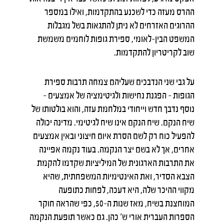
ההרס מעזה כדי לשכנע בהתקדמות, ואילו במספר
ההרוגים האזרחים לא ניתן להתגאות בשל מגבלות
המשפט הבין-לאומי, ספירת גופות לוחמים משמשת
שוב לקריטריון להתקדמות.
על גבי שני הנדבכים שעליהם צמחה תרבות ספירת
הגופות – הפגנת נחישות ולגיטימציה של אמצעים –
נוסף נדבך חדש וייחודי במלחמת עזה, והוא בולטותו של
שיח הנקם. שיח הנקם אינו שיח לגיטימי. מדינה יכולה
להפעיל כוח רק לשם הסרת איום חיצוני ובאין אמצעים
אחרים, אך לא בשם יצר הנקמה. בעוד נקמה אפיינה
את התרבות הארגונית של המיליציות שקדמו להקמת
הצבא הסדיר, ואת האינטימיות המשפחתית, שהיא
מקווי ההיכר שלה, היא דעכה, לפחות כתופעה
המוחצנת בשיח, מאז שנות ה-50, כפי שהראה חוקר
הספרות העברית אורי ש' כהן. גם כאשר תופעת הנקמה