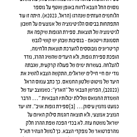
מסוים החל הצבא לדווח באופן שוטף על מספר
הלוחמים העזתים שנהרגו (הראל, 2023א). היתה זו עוד
התפתחות בביסוס הלגיטימציה של אמצעים על חשבון
לגיטימציה של תוצאות. ספירת הגופות שיקפה את
תסמונת וייטנאם – בנסיבות שבהן יש קושי לגבש
קריטריונים מבוססים להערכת תוצאות הלחימה,
הופכת ספירת גופות, ולא היעדים שהשיג ההרג, מדד
להצלחה. בעשרות ימים של פעולה קרקעית, שגבתה
מדי יום חיי חיילים ישראלים, התקשה הצבא להשיג את
היעד של מיטוט שלטון החמאס. כך כתב עמוס הראל
(2023ב), הפרשן הצבאי של "הארץ": כשמוצב יעד של
השמדת החמאס ושלילת יכולותיו הצבאיות "… הדבר
כמעט מזמין עיסוק… [ב]ספירת גופות אויב". זהו יעד
המציב אמצעי, ולא תוצאה דוגמת סילוק האיום על
ישראל משטח עזה. לא בכדי הפכה שפת ההרג חלק
מהרפרטואר של מפקדי הצבא. כך למשל הצהיר תא"ל