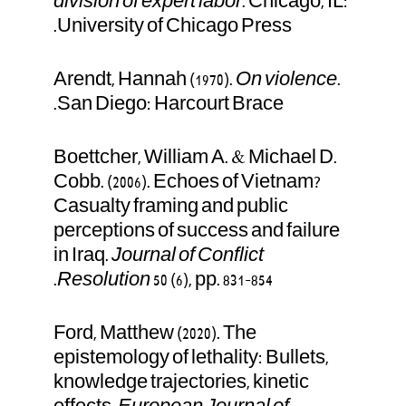
division of expert labor
. Chicago, IL:
University of Chicago Press.
Arendt, Hannah (1970).
On violence
.
San Diego: Harcourt Brace.
Boettcher, William A. & Michael D.
Cobb. (2006). Echoes of Vietnam?
Casualty framing and public
perceptions of success and failure
in Iraq.
Journal of Conflict
Resolution
50 (6), pp. 831–854.
Ford, Matthew (2020). The
epistemology of lethality: Bullets,
knowledge trajectories, kinetic