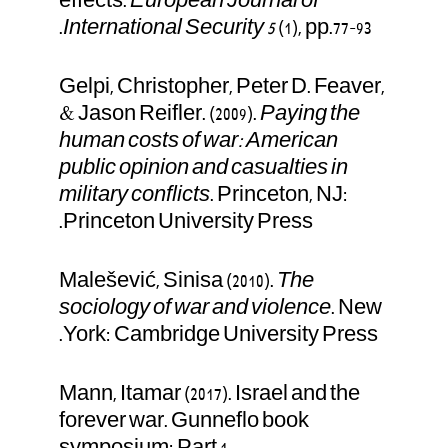
effects.
European Journal of
International Security
5
(1), pp.77-93.
Gelpi, Christopher, Peter D. Feaver,
& Jason Reifler. (2009).
Paying the
human costs of war: American
public opinion and casualties in
military conflicts
. Princeton, NJ:
Princeton University Press.
Malešević, Sinisa (2010).
The
sociology of war and violence
. New
York: Cambridge University Press.
Mann, Itamar (2017). Israel and the
forever war. Gunneflo book
symposium: Part 1.