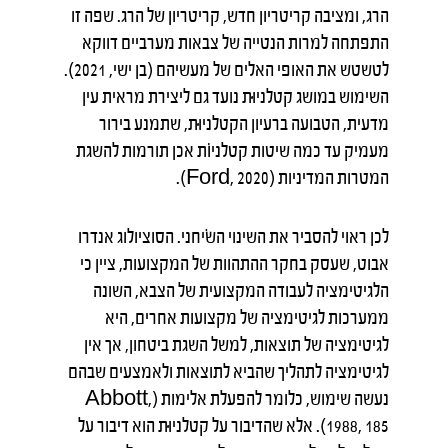
הרג, ומציבה קריטריון חדש, קריטריון של הרג. שפה זו
התפתחה למרות הנטייה של צבאות מערביים דווקא
לטשטש את האופי האלים של מעשיהם (בן ישי, 2021).
השימוש במושג קטלניוּּת נועד גם ליצירת מראית עין
מדעית, הטבועה ברעיון הקטלניוּּת, שתמנע בירור
מעמיק עד כמה שיטות קטלניוֹת אכן תורמות להשגת
המטרות המדיניות (Ford, 2020).
לכן ראוי להסביר את השינוי השׂיחני. הסוציולוג אנדרו
אבוט, שעסק בחקר ההתהוות של המקצועות, ציין כי
הלגיטימציה לעבודה המקצועית של הצבא, השונה
ממערכות לגיטימציה של מקצועות אחרים, היא
לגיטימציה של תוצאות, למשל השגת ביטחון, אך אין
לגיטימציה לתהליך שהביא לתוצאות ולאמצעים שבהם
נעשה שימוש, כלומר להפעלת אלימות (Abbott,
1988, 185). אלא שהדיבור על קטלניוּּת הוא דיבור על