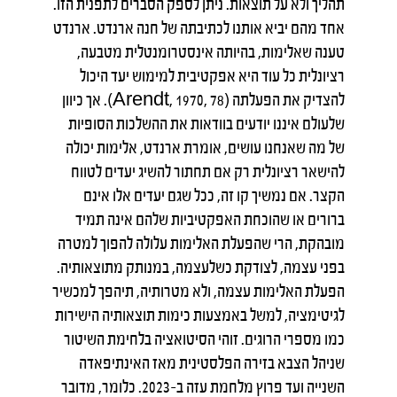
תהליך ולא על תוצאות. ניתן לספק הסברים לתפנית הזו.
אחד מהם יביא אותנו לכתיבתה של חנה ארנדט. ארנדט
טענה שאלימות, בהיותה אינסטרומנטלית מטבעה,
רציונלית כל עוד היא אפקטיבית למימוש יעד היכול
להצדיק את הפעלתה (Arendt, 1970, 78). אך כיוון
שלעולם איננו יודעים בוודאות את ההשלכות הסופיות
של מה שאנחנו עושים, אומרת ארנדט, אלימות יכולה
להישאר רציונלית רק אם תחתור להשיג יעדים לטווח
הקצר. אם נמשיך קו זה, ככל שגם יעדים אלו אינם
ברורים או שהוכחת האפקטיביות שלהם אינה תמיד
מובהקת, הרי שהפעלת האלימות עלולה להפוך למטרה
בפני עצמה, לצודקת כשלעצמה, במנותק מתוצאותיה.
הפעלת האלימות עצמה, ולא מטרותיה, תיהפך למכשיר
לגיטימציה, למשל באמצעות כימות תוצאותיה הישירות
כמו מספרי הרוגים. זוהי הסיטואציה בלחימת השיטור
שניהל הצבא בזירה הפלסטינית מאז האינתיפאדה
השנייה ועד פרוץ מלחמת עזה ב-2023. כלומר, מדובר