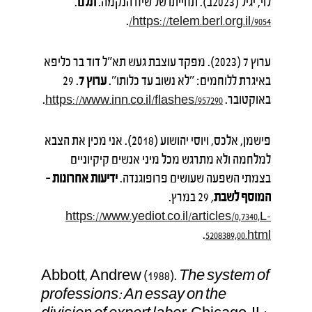
לוי, יגיל (2023ב). תחייתו של שיח הנקמה.
תלם
.
.
https://telem.berl.org.il/9054/
ערוץ 7 (2023). מפקד עוצבת געש תא"ל דוד בר כליפא
באיגרת ללוחמים: "לא נשוב עד כלותו".
ערוץ 7
. 29
באוקטובר.
.
https://www.inn.co.il/flashes/957290
פישמן, אלכס, ויוסי יהושוע (2018). אני מכין את הצבא
למלחמה ולא מתרגש מכל מיני אנשים קיקיוניים
בצמתי השפעה שעושים פרופוגנדה.
ידיעות אחרונות –
המוסף לשבת
,
29 במרץ.
https://www.yediot.co.il/articles/0,7340,L-
.
5208389,00.html
Abbott, Andrew (1988).
The system of
professions: An essay on the