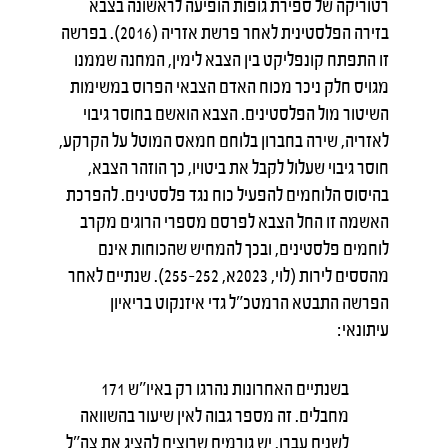
רטוריקה של ספירת גופות הופיעה לראשונה בצבא
בזירה הפלסטינית לאחר פרשת אזריה (2016). בפרשה
זו התפתח קונפליקט בין הצבא לימין, המחנה שממנו
מגויס חלק ניכר מכוח האדם הצבאי הפרוס במשימות
השיטור מול הפלסטינים. הצבא הואשם בחוסר גיבוי
לאזריה, שירה בחברון בלוחם חמאס המוטל על הקרקע,
חוסר גיבוי שעלול לקבל את ביטויו, כך הוזהר הצבא,
בהיסוס הלוחמים להפעיל כוח נגד פלסטינים. להפרכת
האשמה זו החל הצבא לפרסם מספרי הרוגים מקרב
לוחמים פלסטינים, ובכך להמחיש שהכוחות אינם
מהססים לירות (לוי, 2023א, 252–255). שנתיים לאחר
הפרשה התבטא הרמטכ"ל גדי איזנקוט בריאיון
עיתונאי:
בשנתיים האחרונות נהרגו רק באיו"ש 171
מחבלים. זה מספר גבוה לאין שיעור בהשוואה
לשנים עברו. יש גורמים שרוצים להציג את צה"ל