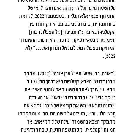
על השטח מיועדת להרג; ההרג אינו תוצר לוואי של
התמרון הצבאי אלא תכליתו. בספטמבר 2022, לקראת
סיום תפקידו, סיכם כוכבי בפומבי את קידום רעיון
הקטלניוּּת באומרו: "התפיסה [של הפעלת הכוח]
ומימושה מבטאים עיקרון מרכזי והוא תיעוש ההשמדה
המדויקת בפעולה משולבת של תמרון ואש…" (לוי,
2022).
לכאורה, כפי שטען תא"ל ערן אורטל (2022), מפקד
מרכז דדו של הצבא, קטלניוּּת היא "בסך הכל מינוח
מקצועי לצורך לאתר ולהשמיד את לוחמי האויב ואת
נשקם כדי למנוע הרג והרס בישראל", אך העובדה
שמונח זה לא שימש את קודמיו של כוכבי וגם לא את
הֶרצי הלוי, יורשו, מעידה על משמעות. הרי מיום הקמתו
מתמקד הצבא בהשמדה יעילה של לוחמי אויב, אך
המונח "קטלניוּּת" מסמן שפה חדשה, שפה המדגישה