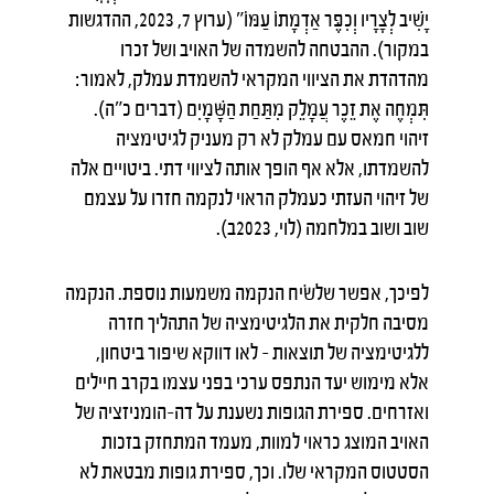
יָשִׁיב לְצָרָיו וְכִפֶּר אַדְמָתוֹ עַמּוֹ" (ערוץ 7, 2023, ההדגשות
במקור). ההבטחה להשמדה של האויב ושל זכרו
מהדהדת את הציווי המקראי להשמדת עמלק, לאמור:
תִּמְחֶה אֶת זֵכֶר עֲמָלֵק מִתַּחַת הַשָּׁמָיִם (דברים כ"ה).
זיהוי חמאס עם עמלק לא רק מעניק לגיטימציה
להשמדתו, אלא אף הופך אותה לציווי דתי. ביטויים אלה
של זיהוי העזתי כעמלק הראוי לנקמה חזרו על עצמם
שוב ושוב במלחמה (לוי, 2023ב).
לפיכך, אפשר שלשׂיח הנקמה משמעות נוספת. הנקמה
מסיבה חלקית את הלגיטימציה של התהליך חזרה
ללגיטימציה של תוצאות – לאו דווקא שיפור ביטחון,
אלא מימוש יעד הנתפס ערכי בפני עצמו בקרב חיילים
ואזרחים. ספירת הגופות נשענת על דה-הומניזציה של
האויב המוצג כראוי למוות, מעמד המתחזק בזכות
הסטטוס המקראי שלו. וכך, ספירת גופות מבטאת לא