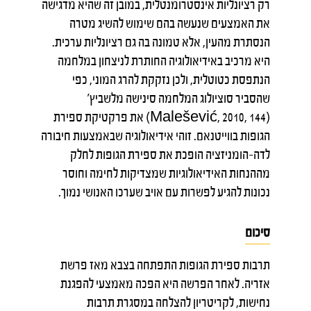
רק רציונליות אינסטרומנטלית, במובן זה שהיא מדגישה
את האמצעים שנעשה בהם שימוש להשיג מטרה
הנסתרת מהעין, אלא טמונה בה גם רציונליות ערכית.
היא מרכיב באידיאולוגיה החותרת לניצחון במלחמה
הנתפסת כטוטלית, ולכן נזקקת להרג המוני, כפי
שהסביר סוציולוג המלחמה סינישה מלשביץ'
(Malešević, 2010, 144) את פרקטיקת ספירת
הגופות בווייטנאם. זוהי אידיאולוגיה שבאמצעות חיבורה
לדה-הומניזציה הופכת את ספירת הגופות לחלק
מההנחות האידיאולוגיות שמצדיקות לחימה וחוסר
נכונות להגיע לפשרות עם אויב שערכו האנושי נמוך.
סיכום
תרבות ספירת הגופות התפתחה בצבא מאז פרשת
אזריה. לאחר הפרשה היא הפכה מאמצעי להפגנת
נחישות, לקריטריון להצלחה במסגרת תרבות