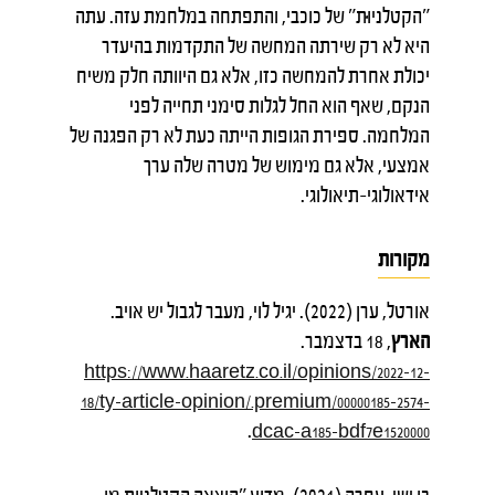
"הקטלניוּּת" של כוכבי, והתפתחה במלחמת עזה. עתה
היא לא רק שירתה המחשה של התקדמות בהיעדר
יכולת אחרת להמחשה כזו, אלא גם היוותה חלק משיח
הנקם, שאף הוא החל לגלות סימני תחייה לפני
המלחמה. ספירת הגופות הייתה כעת לא רק הפגנה של
אמצעי, אלא גם מימוש של מטרה שלה ערך
אידאולוגי-תיאולוגי.
מקורות
אורטל, ערן (2022). יגיל לוי, מעבר לגבול יש אויב.
הארץ
, 18 בדצמבר.
https://www.haaretz.co.il/opinions/2022-12-
18/ty-article-opinion/.premium/00000185-2574-
.
dcac-a185-bdf7e1520000