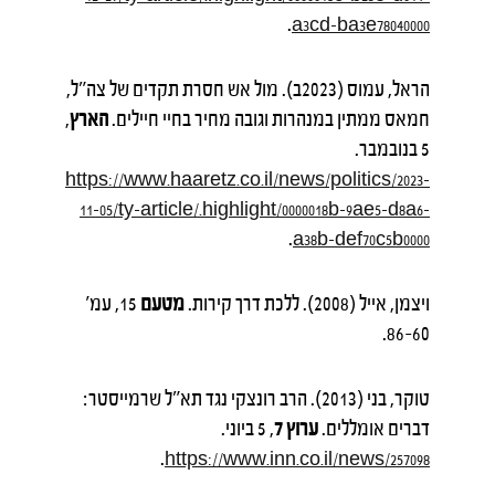
.
a3cd-ba3e78040000
הראל, עמוס (2023ב). מול אש חסרת תקדים של צה"ל,
חמאס ממתין במנהרות וגובה מחיר בחיי חיילים.
הארץ
,
5 בנובמבר.
https://www.haaretz.co.il/news/politics/2023-
11-05/ty-article/.highlight/0000018b-9ae5-d8a6-
.
a38b-def70c5b0000
ויצמן, אייל (2008). ללכת דרך קירות.
מטעם
15, עמ'
60–86.
טוקר, בני (2013). הרב רונצקי נגד תא"ל שרמייסטר:
דברים אומללים.
ערוץ 7
, 5 ביוני.
.
https://www.inn.co.il/news/257098