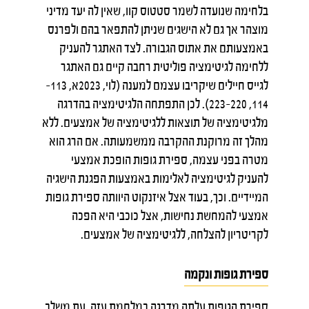
בלחימה שנועדה לשמר סטטוס קוו, שאין לה יעד מדיני
מוצהר אך גם לא הישגים שניתן להתפאר בהם ולפרנס
באמצעותם את אתוס הגבורה. לצד האתגר להעניק
ללחימה לגיטימציה פוליטית רחבה קיים גם האתגר
לגייס חיילים שיקריבו עצמם למענה (לוי, 2023א, 113–
114, 220–223). לכן התפתחה הלגיטימציה בהדרגה
מלגיטימציה של תוצאות ללגיטימציה של אמצעים. ללא
מהלך זה מרוקנת ההקרבה ממשמעותה. אם הרג הוא
מטרה בפני עצמה, ספירת גופות הופכת אמצעי
להעניק לגיטימציה לאלימות באמצעות הפגנת הישגיה
המיידיים. וכך, בעוד אצל איזנקוט היוותה ספירת גופות
אמצעי להמחשת נחישות, אצל כוכבי היא הפכה
לקריטריון להצלחה, ללגיטימציה של אמצעים.
ספירת גופות ונקמה
ספירת הגופות עלתה מדרגה במלחמת עזה, עת משלב