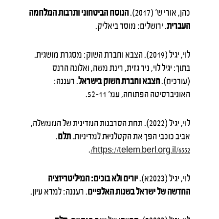
כהן, אורי ש' (2017).
הנוסח הביטחוני ותרבות המלחמה
העברית
. ירושלים: מוסד ביאליק.
לוי, יגיל (2019). הצבא וחברת השוק: מסגרת מושגית.
בתוך: יגיל לוי, ניר גזית, רינת משה, ואלונה הרנס
(עורכים).
הצבא וחברת השוק בישראל
. רעננה:
האוניברסיטה הפתוחה, עמ' 11–52.
לוי, יגיל (2022). תחת הסרבנות המדינית של הממשלה,
אביב כוכבי הפך את הקטלניוּּת למדיניות.
תלם
.
.
https://telem.berl.org.il/6552/
לוי, יגיל (2023א).
יורים ולא בוכים: המיליטריזציה
החדשה של ישראל בשנות האלפיים
. רעננה: למדא עיון.