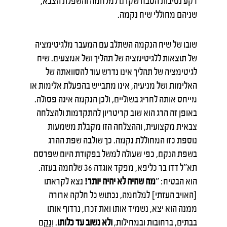
רקע נסיבות הטבח שקדם למלחמה והשפלת הצבא,
שניהם מחוללי שיח נקמה.
שובו של שיח הנקמה השתלב עם המעבר מלגיטימציה
של תוצאות ללגיטימציה של תהליך ושל אמצעים. שיח
לגיטימציה של תהליך אינו נדרש עוד להסוואתה של
האלימות ושל מניעיה, אינו מתבייש בהפעלת אלימות או
מייחס אותה לחריג בשוליים, ולכן הנקמה אינה פסולה.
באופן זה הרג הוא שוב קריטריון להתקדמות ולהצלחה
צבאית מקצועית, וההצלחה הזו מקבלת משמעות
נוספת כזו המחוללת נקמה. כך שולבה שפת ההרג
בשפת הנקם, כפי שעולה למשל בפקודת היום שפרסם
תא"ל דדו בר כליפא, מפקד אוגדה 36 שלחמה בעזה.
הוא הבטיח: "
מה שהיה לא יהיה יותר!
נצא לקראתו
[האויב העזתי] למלחמה, נכתוש כל חלקה ארורה
ממנה הוא יצא, נשמיד אותו ואת זכרו, נרדוף אותו
בבתים, ברחובות ובמחילות,
ולא נשוב עד כלותו
. וְנָקָם