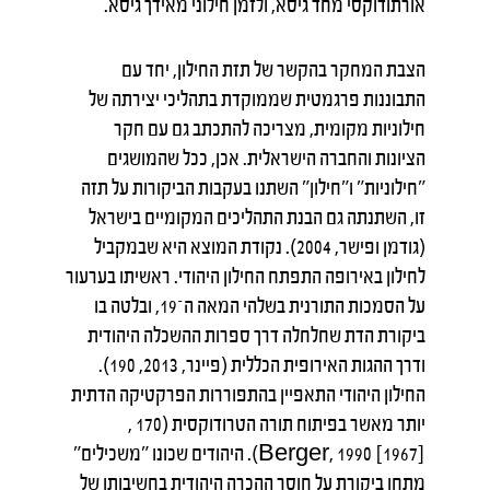
אורתודוקסי מחד גיסא, ולזמן חילוני מאידך גיסא.
הצבת המחקר בהקשר של תזת החילון, יחד עם
התבוננות פרגמטית שממוקדת בתהליכי יצירתה של
חילוניות מקומית, מצריכה להתכתב גם עם חקר
הציונות והחברה הישראלית. אכן, ככל שהמושגים
"חילוניות" ו"חילון" השתנו בעקבות הביקורות על תזה
זו, השתנתה גם הבנת התהליכים המקומיים בישראל
(גודמן ופישר, 2004). נקודת המוצא היא שבמקביל
לחילון באירופה התפתח החילון היהודי. ראשיתו בערעור
על הסמכות התורנית בשלהי המאה ה־19, ובלטה בו
ביקורת הדת שחלחלה דרך ספרות ההשכלה היהודית
ודרך ההגות האירופית הכללית (פיינר, 2013, 190).
החילון היהודי התאפיין בהתפוררות הפרקטיקה הדתית
יותר מאשר בפיתוח תורה הטרודוקסית (170 ,
[Berger, 1990 [1967). היהודים שכונו "משכילים"
מתחו ביקורת על חוסר ההכרה היהודית בחשיבותו של