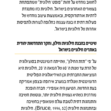
לחשוב מחדש על זהות "פוסט־חילונית" שמתפתחת
בעשורים האחרונים בישראל. חילוניות כזו מתנגדת
לדתיות אורתודוקסית, ובאמצעות עיצוב מחדש של
פעילות דתית זו בונה עצמה כחלופה לצורות ולתפיסות
אחרות של חילוניות בישראל.
שינויים בהבנת חילוניות וחילון, וחקר התחדשות יהודית
באתרים חילוניים בישראל
על־פי "תזת החילון", שהייתה דומיננטית בסוציולוגיה
של הדת עד שנות ה־80 של המאה ה־20, חילוניות היא
המציאות החברתית וכן האידיאולוגיה הפוליטית
הדומיננטית שנולדה במערב אירופה ובצפון אמריקה
בעת החדשה. הטיעון היה אמפירי: חברה הופכת
מודרנית כשהיא נעשית חילונית יותר, ונוטשת חשיבה
והתנהגות דתית לטובת עולם שמאופיין בחשיבה
ובהתנהגות חילונית (52 ,Bruce, 1996). חילוניות