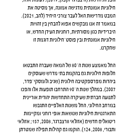
חילוניות אמונתית מדגישה אמונה, אך מסיטה את
המבט מדרישות האל לעבר צורכי היחיד (להב, 2021).
במאמר זה אנו מבקשים אפוא להבחין בין זהויות
היברידיות כגון מסורתיות, רוחניות העידן החדש, או
חילוניות אמונתית ובין פוסט־חילוניות דוגמת זו
שחקרנו.
החל מאמצע שנות ה־80 של המאה שעברה התבטאו
חלופות חילוניות גם בהקמת בתי מדרש שעוסקים
ביהדות מפרספקטיבה חילונית (שגיב ולומסקי־פדר,
2007). במהלך שנות ה־90 התרחבו תופעות אלו והפכו
לתנועה חברתית שעיקרה התחדשות יהודית אוריינית
במרחב החילוני. החל משנות האלפיים התגבשו
התארגנויות חילוניות שנושאות אופי רוחני ומקיימות
ריטואלים חדשים (אזולאי וורצברגר, 2008, 157; אזולאי
ותבורי, 2008, 124). הוקמו גם קהילות תפילה שמטרתן