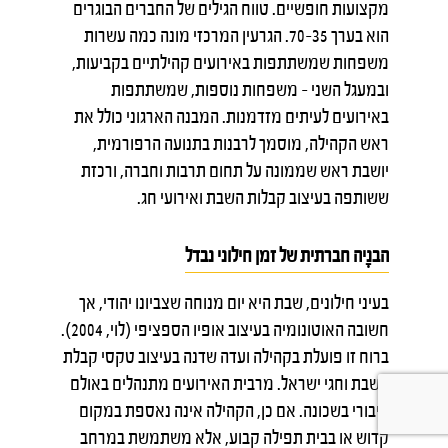
מקצועות חופשיים. טווח הגילים של החברים הבוגרים
הוא בערך 35–70. הגרעין המרכזי מונה כמה עשרות
משפחות שמשתתפות באירועים קהילתיים בקביעות,
ובמעגל השני – משפחות נוספות, שמשתתפות
באירועים לעיתים מזדמנות. המבנה הארגוני כולל את
ראש הקהילה, מוסמך לרבנות בתנועה הרפורמית,
יושבת ראש שממונה על תחום תרבות וחברה, ורכזת
ששותפה בעיצוב קבלות השבת ואירועי חג.
הבנָיה חברתית של זמן חילוני נבדל
בעיני חילונים, שבת היא יום מנוחה שצביונו יהודי, אך
חשובה האוטונומיה בעיצוב אופיו הספציפי (לוי, 2004).
ברוח זו פועלת בקהילה ועדה שדנה בעיצוב טקסי קבלת
השבת וחגי ישראל. מרבית האירועים מתנהלים באולם
ציבורי בשכונה. אם כן, הקהילה אינה נאספת במקום
קדוש או בבית תפילה קבוע, אלא משתמשת במרחב