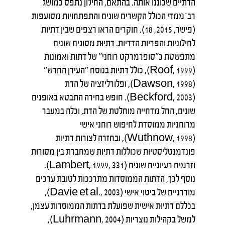
הדתיים שכוננו אותה. בהתאם, החילון נתפס כמושג
רב־ממדי הכולל הקשרים שונים והתפתחויות מסועפות
(פישר, 2015, 18). חוקרים הראו רצפים שבין דתיות
לחילוניות והפריות הדדיות. דתיוּת מסוגים שונים
מתפשטת כ"סופרמרקט רוחני" של דתות ואמונות
(Roof, 1999), כולל דתיות בנוסח "העידן החדש"
(Dawson, 1998), ופלורליזציה של הדת
(Beckford, 2003). חופש בחירה התבטא באופנים
שונים, החל מדחייה מוחלטת של הדת, וכלה במעבר
מרוחניות ממוסדת לחיפוש רוחני אישי
(Wuthnow, 1998), ובחזרה לצורות דתיות
פונדמנטליסטיות שכוללות דתיות שמחברת בין מסורות
וזרמים רעיוניים שונים (Lambert, 1999, 331).
נוסף לכך, הדתות הממוסדות מתרככות לטובת ערכים
מודרניים של ביטוי אישי (Davie et al., 2003),
בכללם דתיוּת אישית שפועלת בדתות הממוסדות עצמן,
למשל בקהילות נוצריות (Luhrmann, 2004),