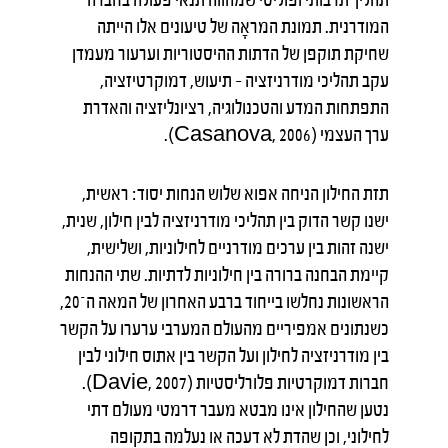
המודרנית. תמונת המראָה של טיעונים אלו הייתה
שחיקת תוקפן של הדתות ההיסטוריות וערעור מעמדן
עקב תהליכי מודרניזציה – תיעוש, דמוקרטיזציה,
התפתחות המדע והטכנולוגיה, רציונליזציה והאדרת
ערך העצמי (Casanova, 2006).
תזת החילון הניחה אפוא שלוש הנחות יסוד: ראשית,
ישנו קשר הדוק בין תהליכי מודרניזציה לבין חילון, שנית,
ישנה זהות בין ערכים מודרניים לחילוניות, ושלישית,
קיימת הבחנה ברורה בין חילוניות לדתיות. שתי ההנחות
הראשונות נחלשו בייחוד ברבע האחרון של המאה ה־20,
כשנתונים אמפיריים מהעולם המערבי ערערו על הקשר
בין מודרניזציה לחילון ועל הקשר בין אתוס חילוני לבין
חברות דמוקרטיות פלורליסטיות (Davie, 2007).
נטען שהחילון אינו מבטא מעבר דרמטי מעולם דתי
לחילוני, וכן שהדת לא דעכה או נעלמה בתקופה