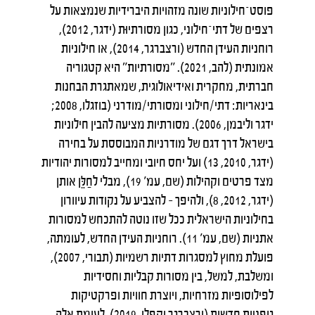
פוסט־חילוניות שונה מזהויות היברידיות שנמצאות על
רצפים של דתי־חילוני, כגון מסורתיוּת (ידגר, 2012),
רוחניות העידן החדש (ורצברגר, 2014), או חילוניות
אמונתית (להב, 2021). "מסורתיות" היא קטגוריה
חברתית, מחקרית ואידיאולוגית, שמאתגרת הבחנות
בינאריות: דתי/חילוני ומסורתי/מודרני (בוזגלו, 2008;
ידגר וליבמן, 2006). מסורתיות מציעה להבין חילוניות
בישראל דרך דגם של מודרניות המבוססת על בחירה
(ידגר, 2010, 13) ועל יחס חיובי ומחייב למסורות יהודיות
מצד פרטים וקהילות (שם, עמ' 19), מבלי לחַלֵּן אותן
(ידגר, 2012, 8), ולהיפך – להצביע על נקודות עיוורון
בחילוניות הישראלית ככל שזו נוטה להתכחש למסורות
אתניות (שם, עמ' 11). רוחניות העידן החדש, לעומתה,
פועלת מחוץ למסגרות דתיות רשמיות (תבורי, 2007),
ומשלבת, למשל, בין מסורות קבליות וחסידיות
לפילוסופיות מזרחיות, ויוצרת חוויות ופרקטיקות
גופניות חדשות (ורצברגר וקפלן, 2019). לעומת אלה,