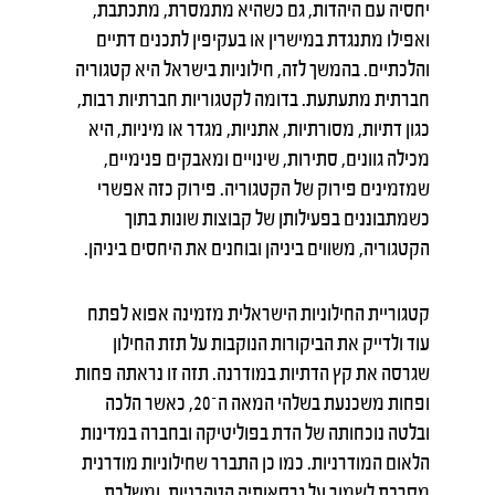
יחסיה עם היהדות, גם כשהיא מתמסרת, מתכתבת,
ואפילו מתנגדת במישרין או בעקיפין לתכנים דתיים
והלכתיים. בהמשך לזה, חילוניות בישראל היא קטגוריה
חברתית מתעתעת. בדומה לקטגוריות חברתיות רבות,
כגון דתיות, מסורתיות, אתניות, מגדר או מיניות, היא
מכילה גוונים, סתירות, שינויים ומאבקים פנימיים,
שמזמינים פירוק של הקטגוריה. פירוק כזה אפשרי
כשמתבוננים בפעילותן של קבוצות שונות בתוך
הקטגוריה, משווים ביניהן ובוחנים את היחסים ביניהן.
קטגוריית החילוניות הישראלית מזמינה אפוא לפתח
עוד ולדייק את הביקורות הנוקבות על תזת החילון
שגרסה את קץ הדתיות במודרנה. תזה זו נראתה פחות
ופחות משכנעת בשלהי המאה ה־20, כאשר הלכה
ובלטה נוכחותה של הדת בפוליטיקה ובחברה במדינות
הלאום המודרניות. כמו כן התברר שחילוניות מודרנית
מסרבת לשמור על גרסאותיה הטהרניות, ומשלבת