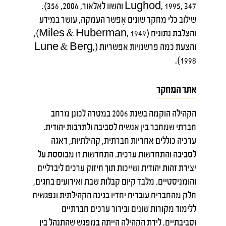
Lughod, 1995, 347 והשוו לאלאור, 2006, 356).
שילוב כלי מחקר שונים אִפשר העמקה, עושר במידע
והצלבת נתונים (Miles & Huberman, 1949),
והצעת כמה פרשנויות אפשריות (Lune & Berg,
1998).
אתר המחקר
הקהילה הוקמה בשנת 2006 במטרה לכונן מרחב
חברתי שמחבר בין אנשים לסביבה ולתרבות יהודית.
ערכיה כוללים אחריות חברתית, קהילתיות, דאגה
לסביבה והתחדשות ערכית. התחדשות זו מבוססת על
יצירת זהות יהודית ושייכות תוך חיזוק ערכים ליברליים
והומניסטיים. מלבד קיום קבלות שבת ואירועים בחגים,
חלק מהחברים עובדים יחדיו בגינה הקהילתית ונפגשים
ללימוד מקורות שונים ובירור ערכים חברתיים
וסביבתיים. לידת הקהילה הייתה במפגש שהתנהל בין