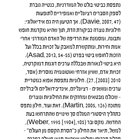
נתפסת כביטוי בולט של המודרניות, כנטייה גוברת
לספק הסברים רציונליים ואמפיריים לתופעות
(Davie, 2007, 47). אך הטיעון היה גם אידיאולוגי:
חילוניות נוצרה כביקורת הדת, תוך שהיא מקדמת חופש
ותבונה, ומסמנת את הרדיפה של האדם המודרני אחרי
אמת וחירות, ומתקשרת למאבק על זכויות בכלל ועל
הזכות לחופש ביטוי בפרט (Asad, 2013, 54–55).
היא ביטוי לנאורות שבכללה ערכים דוגמת דמוקרטיה,
זכויות אדם, שוויון אזרחי ואוטונומיה מוסרית (אסד,
2010 [2003], 27). חילוניות נתפסת אפוא כמטריית
ערכים ומושגים – רציונליזם, אינדיבידואליזם וליברליזם
– שכולם מבטאים ומחזקים את החילוניות ונוצרים
מתוכה (Martin, 2005, 126). זאת ועוד, חילון נתפס
כתהליך היסטורי המגלם סך שינויים שהתרחשו בעת
החדשה. מקס ובר (105,[1904] 1995 ,Weber),
למשל, תיאר את החילון כ"הסרת הקסם מן העולם" –
תהליך תרבותי ופוליטי שמהווה תנאי פעולה בחברה