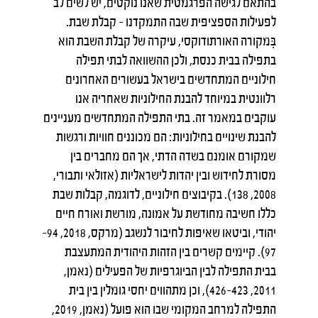
בהתאם לגישה הפרגמטית שאנו נוקטים, יש לשים לב
לפעילות הספציפית שבה התמקדנו – קבלת שבת.
בִּמקורה האורתודוקסי, עיקרה של קבלת השבת הוא
בתפילה בבית כנסת, ולכן ההשוואה לבתי תפילה
חילוניים המתחדשים בישראל בעשורים האחרונים
רלוונטית במיוחד להבנת החילוניות שאחריה אנו
עוקבים במאמר זה. בתי התפילה המתחדשים מעניינים
להבנת שינויים בחילוניות: הם מכוננים חוויות ורגשות
שמקורם אומנם בשדה הדתי, אך הם מחברים בין
מסורת לחידוש ובין יהדות לישראליות (אזולאי ותבורי,
2008, 138). בקיבוצים חילוניים, לדוגמה, קבלות שבת
כללו חשיבה מחודשת על אמונה, מורשת ואורח חיים
יהודי, וביטאו שאיפות לחיבור לנשגב (מרקס, 2018, 94–
97). קיימים קשרים בין הזהות היהודית המתעצבת
בבית התפילה לבין הביוגרפיות של הפעילים (נאמן,
2011, 423–426), וכן מתהווים יחסי גומלין בין בית
התפילה למרחב המקומי שבו הוא פועל (נאמן, 2019,