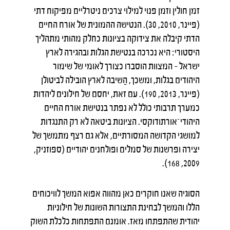
זמן חולין וזמן פנוי למילוי צרכים ניטרליים מפיקוח דתי
(פיינר, 2010, 30). הנטישה ההמונית של אורח החיים
הדתי קיבלה את צידוקה בציונות כחלק מהותי מתהליך
היסטורי: היא נכרכה בנטישת הגלות ובהגירה לארץ
ישראל – המצוות הוסברו כצורך לאומי של שימור
היהודים בגלות, ומשכך, הַשיבה לארץ הובילה לביטולן
(פיינר, 2013, 190). עם זאת, יחסם של חילונים ליהדות
כמערך תרבותי כולל לא נפתר בנטישת אורח החיים
היהודי־אורתודוקסי. הציונות ביטאה לא רק התנגדות
למושגי הקדושה המסורתיים, אלא גם רצף מתמשך של
יצירה ופרשנות של סמלים ופולחנים יהודיים (ספוזניק,
2009, 168).
הסוגיה שאנו חוקרים כאן מהווה אפוא המשך לוויכוחים
הללו והמשך לבחינת התצורות השונות של חילוניות
יהודית שהתפתחו מאז. אומנם התפתחות כלכלת השוק