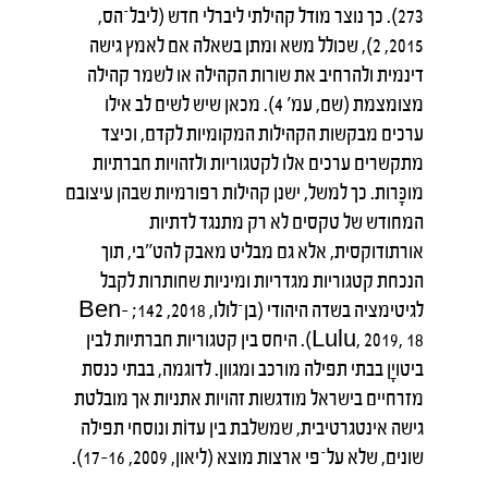
273). כך נוצר מודל קהילתי ליברלי חדש (ליבל־הס,
2015, 2), שכולל משא ומתן בשאלה אם לאמץ גישה
דינמית ולהרחיב את שורות הקהילה או לשמר קהילה
מצומצמת (שם, עמ' 4). מכאן שיש לשים לב אילו
ערכים מבקשות הקהילות המקומיות לקדם, וכיצד
מתקשרים ערכים אלו לקטגוריות ולזהויות חברתיות
מוכָּרות. כך למשל, ישנן קהילות רפורמיות שבהן עיצובם
המחודש של טקסים לא רק מתנגד לדתיות
אורתודוקסית, אלא גם מבליט מאבק להט"בי, תוך
הנכחת קטגוריות מגדריות ומיניות שחותרות לקבל
לגיטימציה בשדה היהודי (בן־לולו, 2018, 142; Ben-
Lulu, 2019, 18). היחס בין קטגוריות חברתיות לבין
ביטויָן בבתי תפילה מורכב ומגוון. לדוגמה, בבתי כנסת
מזרחיים בישראל מודגשות זהויות אתניות אך מובלטת
גישה אינטגרטיבית, שמשלבת בין עדוֹת ונוסחי תפילה
שונים, שלא על־פי ארצות מוצא (ליאון, 2009, 16–17).