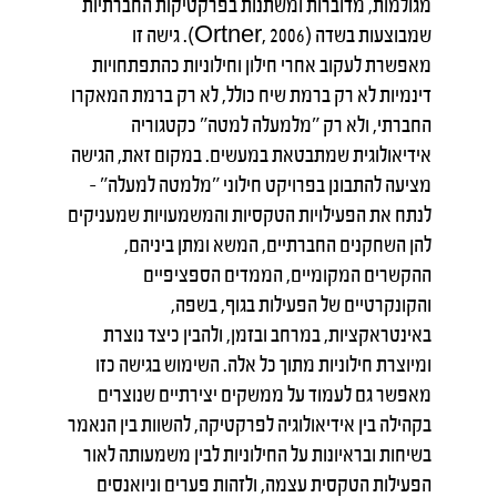
מגולמות, מדוברות ומשתנות בפרקטיקות החברתיות
שמבוצעות בשדה (Ortner, 2006). גישה זו
מאפשרת לעקוב אחרי חילון וחילוניות כהתפתחויות
דינמיות לא רק ברמת שיח כולל, לא רק ברמת המאקרו
החברתי, ולא רק "מלמעלה למטה" כקטגוריה
אידיאולוגית שמתבטאת במעשים. במקום זאת, הגישה
מציעה להתבונן בפרויקט חילוני "מלמטה למעלה" –
לנתח את הפעילויות הטקסיות והמשמעויות שמעניקים
להן השחקנים החברתיים, המשא ומתן ביניהם,
ההקשרים המקומיים, הממדים הספציפיים
והקונקרטיים של הפעילות בגוף, בשפה,
באינטראקציות, במרחב ובזמן, ולהבין כיצד נוצרת
ומיוצרת חילוניות מתוך כל אלה. השימוש בגישה כזו
מאפשר גם לעמוד על ממשקים יצירתיים שנוצרים
בקהילה בין אידיאולוגיה לפרקטיקה, להשוות בין הנאמר
בשיחות ובראיונות על החילוניות לבין משמעותה לאור
הפעילות הטקסית עצמה, ולזהות פערים וניואנסים