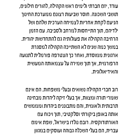
עודד, יזם חברתי ולימים ראש הקהילה, להורים חילונים,
תושבי השכונה. חוסר שביעות רצונם ממערכת החינוך
הניעם לקחת אחריות לצמיחה הערכית שלהם ושל
ילדיהם, תוך התייחסות למרחב ולסביבה. עם הזמן
הרחיבה הקהילה את פעולותיה גם להתחדשות יהודית.
במשך כמה שנים לא השתייכה הקהילה למסגרת
ארגונית ממוסדת, ואחר כך הצטרפה פורמלית לתנועה
הרפורמית, אך תוך שמירה על עצמאותה המעשית
והאידיאולוגית.
רוב חברי הקהילה נשואים ובעלי משפחות. הם אינם
שומרי תורה ומצוות, אך בעלי זיקה ליהדות מבחינה
תרבותית ולאומית, והם מתבוננים ביהדות ומממשים
אותה באופן ביקורתי וסלקטיבי, תוך ויכוח עם
האורתודוקסיה. רובם נולדו בישראל, שפת אימם
עברית, הם בעלי השכלה גבוהה ועוסקים במגוון