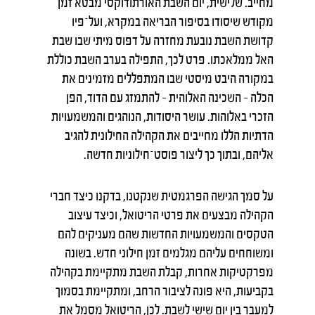
מחייב. שלישית, יום השבת האורתודוקסי מבטא זמן
מקודש שיסודו בסיפור הבריאה במקרא, ועל־פיו
קדושת השבת נובעת מחזרה על דפוס מיתי שבו שבת
האל ממלאכתו. פרט לכך, התפילה בערב השבת כוללת
במקורה היבט מיסטי שבו המתפללים מזמינים את
הכלה – השכינה האלוהית – להתמזג עם הדוד, הפן
הזכרי באלוהות. עושר היסודות, הנוהגים והמשמעויות
הדתיות הללו מחייבים את הקהילה החילונית להגיב
אליהם, ובתוך כך ליצור פוסט־חילוניות חדשה.
על סמך הגישה הפרגמטית שנקטנו, בדקנו כיצד חברי
הקהילה מבצעים את פרטי הריטואל, וכיצד עיצוב
הטקסים והמשמעויות החדשות שהם מעניקים להם
ומשוחחים עליהם מגלמים זמן חילוני חדש. בשונה
מפרקטיקות אחרות, קבלת השבת מתקיימת בקהילה
בקביעות, היא פונה לציבור הרחב, ומתקיימת בסמוך
למעבר בין יום שישי לשבת. לכן, הריטואל מסמל את