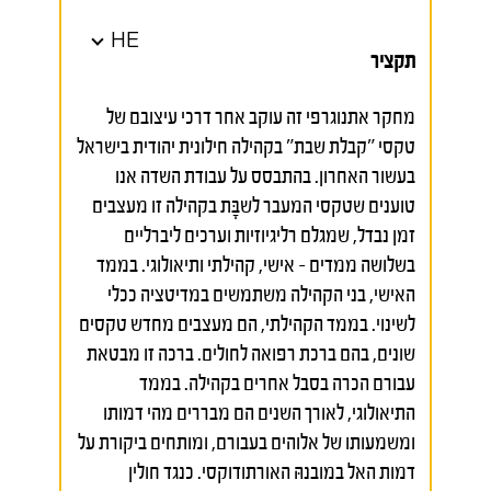
HE
תקציר
מחקר אתנוגרפי זה עוקב אחר דרכי עיצובם של
טקסי "קבלת שבת" בקהילה חילונית יהודית בישראל
בעשור האחרון. בהתבסס על עבודת השדה אנו
טוענים שטקסי המעבר לשבָּת בקהילה זו מעצבים
זמן נבדל, שמגלם רליגיוזיות וערכים ליברליים
בשלושה ממדים – אישי, קהילתי ותיאולוגי. בממד
האישי, בני הקהילה משתמשים במדיטציה ככלי
לשינוי. בממד הקהילתי, הם מעצבים מחדש טקסים
שונים, בהם ברכת רפואה לחולים. ברכה זו מבטאת
עבורם הכרה בסבל אחרים בקהילה. בממד
התיאולוגי, לאורך השנים הם מבררים מהי דמותו
ומשמעותו של אלוהים בעבורם, ומותחים ביקורת על
דמות האל במובנהּ האורתודוקסי. כנגד חולין