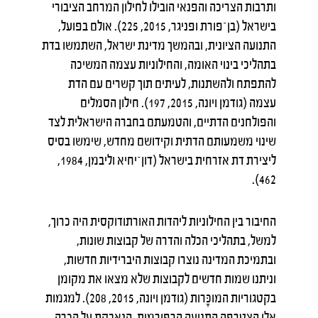
ותרבות הצריכה והפנאי הובילו לחילון המרחב הציבורי
בישראל (בן־פורת ופניגר, 2015, 225). אולם בפועל,
התנועה הציונית, ובהמשך מדינת ישראל, השתמשו בדת
בתהליכי בינוי האומה, והחילוניות עצמה המשיכה
להתפתח ולהשתנות, לעיתים תוך קשרים עם הדת
עצמה (גודמן ויונה, 2015, 197). חילון הסמלים
והפולחנים הדתיים, והטמעתם בחברה הישראלית לצד
שינוי משמעותם הדתית וקידושם מחדש, שימשו בסיס
ליצירת דת אזרחית בישראל (דון־יחיא וליבמן, 1984,
462).
החיבור בין החילוניות ליהדות האורתודוקסית היה כרוך,
למשל, בתהליכי הכלה והדרה של קבוצות שונות,
ובתמיכת המדינה נוצרו קבוצות היברידיות חדשות,
וניתנו שמות חדשים לקבוצות שלא מצאו את מקומן
בקטגוריות המוכָּרות (גודמן ויונה, 2015, 208). למגמות
אלו הצטרפה התנועה הרפורמית, הנאבקת על הכרה