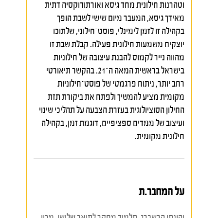
וטהרנות חילונית מחד גיסא ואורתודוקסיה דתית
מאידך גיסא, המעבר מיום שישי לשבת הופך
בקהילה זו לזמן לימינלי, פוסט־חילוני, שלתוכו
יוצקים משמעות חילונית פעילה. קבלת שבת זו
מהווה נייר לקמוס להבנת עיצובה של חילוניות
בישראל בראשית המאה ה־21. בהקשר תיאורטי
רחב יותר, ניתוח פרגמטי של פוסט־חילוניות
מקומית מציע להמשיך ולפתח את ביקורת תזת
החילון הסוציולוגית בעזרת הצבעה על תהליכי שינוי
ועיצוב של ממדים ספציפיים, דוגמת זמן, בקהילה
חילונית מקומית.
על המחבר.ת
יהונתן הרשברג, תלמיד מחקר לתואר שלישי, מכון