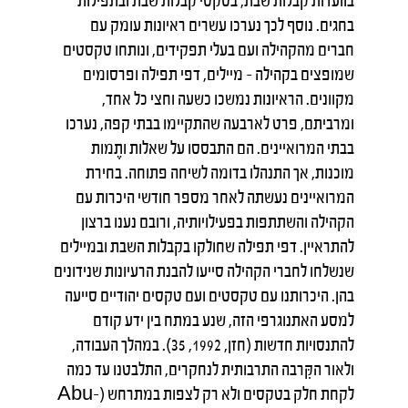
בוועדות קבלות שבת, בטקסי קבלות שבת ובתפילות
בחגים. נוסף לכך נערכו עשרים ראיונות עומק עם
חברים מהקהילה ועם בעלי תפקידים, ונותחו טקסטים
שמופצים בקהילה – מיילים, דפי תפילה ופרסומים
מקוונים. הראיונות נמשכו כשעה וחצי כל אחד,
ומרביתם, פרט לארבעה שהתקיימו בבתי קפה, נערכו
בבתי המרואיינים. הם התבססו על שאלות ותֶמות
מוכנות, אך התנהלו בדומה לשיחה פתוחה. בחירת
המרואיינים נעשתה לאחר מספר חודשי היכרות עם
הקהילה והשתתפות בפעילויותיה, ורובם נענו ברצון
להתראיין. דפי תפילה שחולקו בקבלות השבת ובמיילים
שנשלחו לחברי הקהילה סייעו להבנת הרעיונות שנידונים
בהן. היכרותנו עם טקסטים ועם טקסים יהודיים סייעה
למסע האתנוגרפי הזה, שנע במתח בין ידע קודם
להתנסויות חדשות (חזן, 1992, 35). במהלך העבודה,
ולאור הקִּרבה התרבותית לנחקרים, התלבטנו עד כמה
לקחת חלק בטקסים ולא רק לצפות במתרחש (Abu-