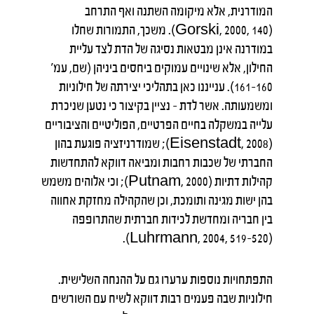
המודרנית, אלא מיקומה השתנה ואף התרחב
(Gorski, 2000, 140). משכך, התמורות שחלו
במודרנה אינן מבטאות נסיגה של הדת לצד עליית
החילון, אלא שינויים עמוקים ביחסים ביניהן (שם, עמ'
160–161). ענייננו כאן בתהליכי יצירתה של חילוניות
ומשמעותה. אשר לדת – נציין בקיצור כי נטען שניכרת
עלייה במשקלה בחיים הפרטיים, הפוליטיים והציבוריים
(Eisenstadt, 2008); שמודרניזציה פוגעת בהון
החברתי של שכבות רחבות ומביאה דווקא להתחדשות
קהילות דתיות (Putnam, 2000); וכי אלוהים משמש
בהן ישות מגינה ותומכת, וכן שהקהילה מחזקת אחווה
בין חבריה ומחדשת לכידות חברתית שהתרופפה
(Luhrmann, 2004, 519–520).
התפתחויות נוספות ערערו גם על ההנחה השלישית.
חילוניות שבה פעמים רבות דווקא לשיח עם השורשים