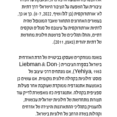
ציבורית ועל השפעה על הציבור הישראלי דרך דתיות
לא־אורתודוקסית (בן־לולו ושיף, 2022, 7–8). כך או כך,
בעשורים האחרונים התחוור שאבד המונופול שהיה
לדתיות אורתודוקסית על עיצובם של סמלים וטקסים
דתיים, והחלו תהליכים של פרשנות חילונית מחודשת
של דתיות יהודית (נאמן, 2011).
בשונה ממחקרים שעסקו בביטוייה של הדת האזרחית
בישראל בספֶרה הציבורית (Liebman & Don-
Yehiya, 1983), אנו מנתחים דרכי עיצוב של
פוסט־חילוניות בקהילה חילונית מקומית. אנו עושים כן
באמצעות אתנוגרפיה ממוקדת שעוקבת אחר פעילות
ספציפית בקהילה. אתנוגרפיה כזו מאפשרת לדייק עוד
תצורות מתחדשות של חילוניות ישראלית עכשווית,
ולהעמיק בתהליכי ההתארגנות והיצירה של אזרחים
וקהילות בשדה הרחב של חילוניות בישראל.