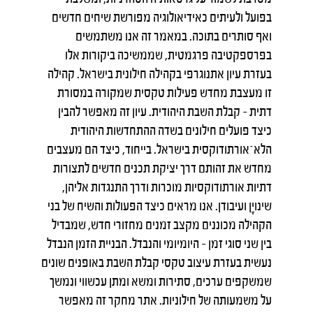
בפועל ולעיתים כאידיאולוגיה מפורשת שיחים חדשים
ואף סותרים בתוכה. במאמר זה אנו משתמשים
בפרספקטיבה פרגמטית, שממשיכה ביקורות אלו
בעזרת עיון אתנוגרפי בקהילה חילונית בישראל. קהילה
זו מעצבת מחדש פעילות טקסית שמקורה במסורת
דתית – קבלת השבת היהודית. עיון זה מאפשר להבין
כיצד פועלים חילונים בשדה ההתחדשות היהודית
הלא־אורתודוקסית בישראל. בייחוד, כיצד הם מעצבים
מחדש את זהותם דרך יציקת תכנים חדשים לתצורות
דתיות אורתודוקסיות מוכרות ודרך התנגדות אליהן,
שינויָן ועיבודן. אנו מראים כיצד הפעולות והשיח של בני
הקהילה מכוננים מקצב זמנים מחזורי חדש, שמבדיל
בין שני סוגי זמן – היומיומי והנבדל. הבניית הזמן הנבדל
נעשית בעזרת עיצוב טקסי קבלת השבת באופנים שונים
שמשקפים ערכים, סתירות ומשא ומתן עכשווי ונמשך
על משמעותה של חילוניות. אתר מחקר זה מאפשר