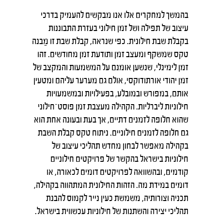
בהמשך למחקרים אלו אנו מבקשים להעמיק בדרכי
עיצוב של תפילה ושל זמן חילוני בעזרת התבוננות
בקבלת שבת חילונית. כפי שנראה, קבלת שבת זו מַבנה
טקס שמשקף ומעצב זמן ותודעת זמן מחודשים. זהו
זמן לימינלי, שנשען אומנם על המשמעות והמקצב של
זמן יהודי אורתודוקסי, אולם גם מערער עליהם ומטעין
אותם, במפורש ובמובלע, בפעילויות ובמשמעויות
חילוניות ליברליות. הקהילה מעצבת זמן פוסט־חילוני
שהוא חלופה לזמנים דתיים, אך בעת ובעונה אחת הוא
גם חלופה לזמנים חילוניים. ניתוח טקס קבלת השבת
בקהילה מאפשר לבחון מחדש תהליכי עיצוב של
חילוניות בישראל בהקשר של פרויקטים חילוניים
קודמים, ובהשוואה לפרויקטים דומים לכאורה, או
דומים במידת מה. הזהות החילונית המתהווה בקהילה,
תכניה וצורותיה, משמשת כעין נייר לקמוס להבנת
תהליכי יצירה והשתנות של חילוניות עכשווית בישראל.