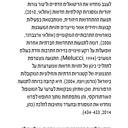
לעצב מחדש את הריטואלים הדתיים וליצור צורות
יהודיות ומסגרות קהילתיות חדשות (אזולאי, 2010).
תנועת ההתחדשות היהודית, שמתבטאת בפעילות
קבוצות ויחידים אשר מייצרים זהויות המעוגנות
בשורשים התרבותיים המקומיים (אזולאי וורצברגר,
2008), דומה לתנועות התחדשות חברתיות אחרות
שפועלות על רקע שינויים בזירות התרבות והדת בעולם
המערבי (Melucci, 1994). התנועה מצטרפת
לתהליכי כינון של זהויות חדשות שמערערות על
ההגמוניה של קטגוריות הדתיות והחילוניות המקובלות
בישראל (גודמן ויונה, 2004). היא קרובה ברוחה לתנועה
הרפורמית, שכן שתיהן מבקשות לערער על המונופול
האורתודוקסי, והן מתפתחות מתוך החופש לפרש
מחדש את המסורת ובהעדר מחויבות להלכה (כהן,
2014, 433–434).