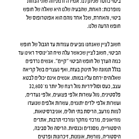
ביטוי כחסד שניתן לנו. אמירה זו מניחה שתי הנחות
מופרכות: האחת, שהבעיה שלנו היא שאלה של חופש
ביטוי, והאחרת, שכל אחד מהם הוא אפוטרופוס של
חופש הדעה שלנו.
חשוב לציין שאנחנו מביעים עמדות עד הגבול של חופש
הביטוי, חשוב לציין שכאשר עלה שיח הג'ינוסיד ראינו עד
כמה הערך של חופש הביטוי ״קיים״. אנשים נרדפים
בגלל תמונה של תינוק בעזה, ואף נעצרים בשל קריאה
שאלוהים ירחם עליו במותו. אנשים אינם יכולים לבטא
עצב, כעס וסולידריות מול רצח של יותר מ־32,800
פלסטינים, מול עשרות אלפי פצועים, אלפי נעדרים,
ועשרות אלפי ילדים יתומים, עשרות אלפים שנועדו
למות מרעב, הריסת בתי חולים, אוניברסיטאות,
מוזיאונים, מרכזי מחקר ומרכזי תרבות, אתרים
היסטוריים, מסגדים וכנסיות. הריסה של סביבה,
היסטוריה, מורשת, אומנות, זיכרונות ופרטים