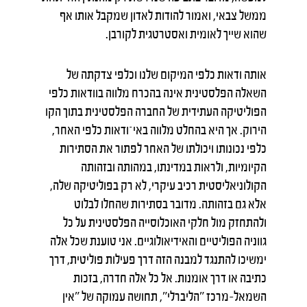
ממשל צבאי, ואמור להודות לאדון שמקבל אותו אף
שהוא שייך לאומית ואסטרטגית לקורבן.
אותה ודאות כלפי המיקום שלנו וכלפי צדקתה של
השאלה הפלסטינית אינה בהכרח מלווה בוודאות כלפי
הפוליטיקה העתידית של החברה הפלסטינית בתוך הקו
הירוק. אך היא בהחלט מלווה באי־ודאות כלפי האחר,
כלפי נכונותו ויכולתו של האחר לפתור את הסתירות
הקיומיות, ולראות במדינתו, במהותה ובזהותה
הקולוניאליסטית רכיב עיקרי, לא רק בפוליטיקה שלה,
אלא גם בזהותה. מדובר בסתירות שהחלו לבלוט
ולהתחזק מול חלקי האוכלוסייה הפלסטינית על כל
גווניה הפוליטיים והאידיאולוגיים. אני טוענת שכל אלה
ימשיכו להתנגד למבנה הזה דרך פעילות פוליטית, דרך
כתיבה או דרך אומנות. אל כל אלה חדרה, בזכות
השמאל-מרכז "הליברלי", תחושה עמוקה של "אין