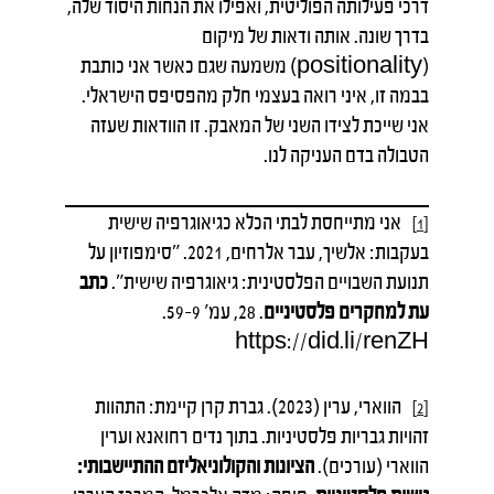
דרכי פעילותה הפוליטית, ואפילו את הנחות היסוד שלה,
בדרך שונה. אותה ודאות של מיקום
(positionality) משמעה שגם כאשר אני כותבת
בבמה זו, איני רואה בעצמי חלק מהפסיפס הישראלי.
אני שייכת לצידו השני של המאבק. זו הוודאות שעזה
הטבולה בדם העניקה לנו.
אני מתייחסת לבתי הכלא כגיאוגרפיה שישית
[1]
בעקבות: אלשיך, עבר אלרחים, 2021. "סימפוזיון על
תנועת השבויים הפלסטינית: גיאוגרפיה שישית".
כתב
עת למחקרים פלסטיניים
. 28, עמ' 59-9.
https://did.li/renZH
הווארי, ערין (2023). גברת קרן קיימת: התהוות
[2]
זהויות גבריות פלסטיניות. בתוך נדים רחואנא וערין
הווארי (עורכים).
הציונות והקולוניאליזם ההתיישבותי: