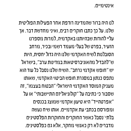
אינטימיים.
לנו היה ברור שהמדינה רודפת אחר הפעילות הפוליטית
שלנו. על כך כתבו חוקרים רבים, ואיני מחדשת דבר. אך
עליי להודות שבהיותנו באקדמיה, למרות מספרנו
הזעיר, בפרט של בעלי מעמד רשמי ובכיר, מרחב
הסובלנות לשיח האקדמי שלנו היה גדול יחסית, היות
ש״להבדיל מהאוניברסיטאות במדינות ערב״, בישראל
יש ״חופש אקדמי נרחב״. השיח שלנו נסבל כל עוד הוא
נתפס כנתון במסגרת חופש הביטוי האקדמי, שאותו
מעניק המוסד האקדמי הישראלי ״הבטוח בעצמו״, זה
שסבור כי כתיבה על "קולוניאליזם התיישבותי״ או על
״אפרטהייד״ היא טיעון אקדמי שמוצג בכנסים
ומפורסם בכתבי עת אקדמיים. אותו שיח נעשה
בלתי־נסבל כאשר החוקרים והחוקרות הפלסטינים
מדברים לא רק כאנשי מחקר, אלא גם כפלסטינים.