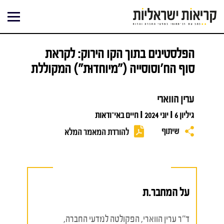
ילוג
תוכן
הפלסטינים בתוך הקו הירוק: לקראת
סוף הח'וסוסייה ("מיוחדוּת") המקוללת
ערין הווארי
גיליון 6 I יוני 2024 I חיים באי־ודאות
שיתוף
להורדת המאמר המלא
על המחבר.ת
ד"ר ערין הווארי, הפקולטה למדעי החברה,