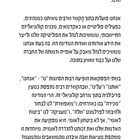
אנחנו פועלות בתוך הֶקשר שרבים מאיתנו כמנהיגים,
כפעילים פוליטיים או כאקדמאים, מכנים קולוניאליזם
התיישבותי, וממשיכות לנהל את הפוליטיקה שלנו ולייצר
את הידע אודותינו ואודות המדינה הזו. בה בעת אנחנו
ממשיכים לנהל מאבק על אופייה ודמותה של החברה
שלנו ועל כבוד ושוויון בתוכה.
בשתי הפסקאות הופיעה רבות הסיומת "נו" – ״אנחנו״,
״אותנו״ ו״עלינו״, שבהקשרים רבים נתפסת כמעין
פריבילגיה בתוך מרחב קולוניאלי זה. הרי המדינה
״מכירה״ בנו כאזרחים, ו״מאפשרת״ לנו לבחור
ולהיבחר לפרלמנט ״שלה״, ו״מעניקה״ לנו ״ביטוח
לאומי״, אך לא ביטחון לאומי. היא מפקיעה את
האדמות שלנו ואת זכותנו להגדרה לאומית. מיוחדוּת זו
משקפת מציאות שבה איבדנו מהמשאבים ומהמעמד