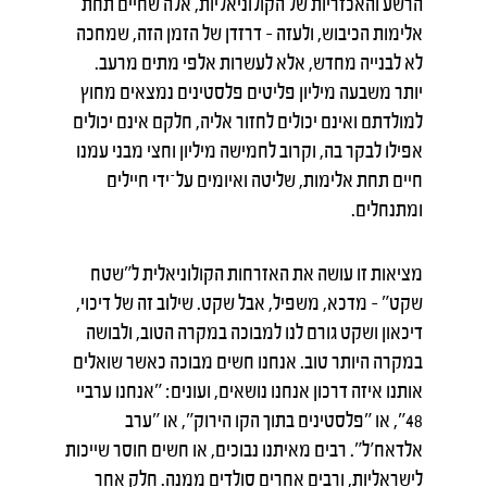
הרשע והאכזריות של הקולוניאליות, אלה שחיים תחת
אלימות הכיבוש, ולעזה – דרזדן של הזמן הזה, שמחכה
לא לבנייה מחדש, אלא לעשרות אלפי מתים מרעב.
יותר משבעה מיליון פליטים פלסטינים נמצאים מחוץ
למולדתם ואינם יכולים לחזור אליה, חלקם אינם יכולים
אפילו לבקר בה, וקרוב לחמישה מיליון וחצי מבני עמנו
חיים תחת אלימות, שליטה ואיומים על־ידי חיילים
ומתנחלים.
מציאות זו עושה את האזרחות הקולוניאלית ל"שטח
שקט" – מדכא, משפיל, אבל שקט. שילוב זה של דיכוי,
דיכאון ושקט גורם לנו למבוכה במקרה הטוב, ולבושה
במקרה היותר טוב. אנחנו חשים מבוכה כאשר שואלים
אותנו איזה דרכון אנחנו נושאים, ועונים: ״אנחנו ערביי
48״, או ״פלסטינים בתוך הקו הירוק״, או ״ערב
אלדאח׳ל״. רבים מאיתנו נבוכים, או חשים חוסר שייכות
לישראליות, ורבים אחרים סולדים ממנה. חלק אחר