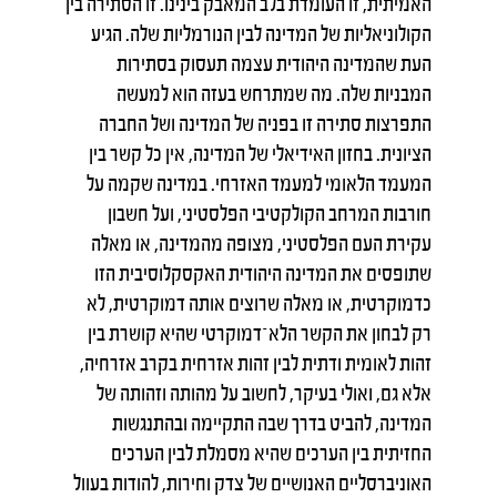
האמיתית, זו העומדת בלב המאבק בינינו. זו הסתירה בין
הקולוניאליות של המדינה לבין הנורמליות שלה. הגיע
העת שהמדינה היהודית עצמה תעסוק בסתירות
המבניות שלה. מה שמתרחש בעזה הוא למעשה
התפרצות סתירה זו בפניה של המדינה ושל החברה
הציונית. בחזון האידיאלי של המדינה, אין כל קשר בין
המעמד הלאומי למעמד האזרחי. במדינה שקמה על
חורבות המרחב הקולקטיבי הפלסטיני, ועל חשבון
עקירת העם הפלסטיני, מצופה מהמדינה, או מאלה
שתופסים את המדינה היהודית האקסקלוסיבית הזו
כדמוקרטית, או מאלה שרוצים אותה דמוקרטית, לא
רק לבחון את הקשר הלא־דמוקרטי שהיא קושרת בין
זהות לאומית ודתית לבין זהות אזרחית בקרב אזרחיה,
אלא גם, ואולי בעיקר, לחשוב על מהותה וזהותה של
המדינה, להביט בדרך שבה התקיימה ובהתנגשות
החזיתית בין הערכים שהיא מסמלת לבין הערכים
האוניברסליים האנושיים של צדק וחירות, להודות בעוול