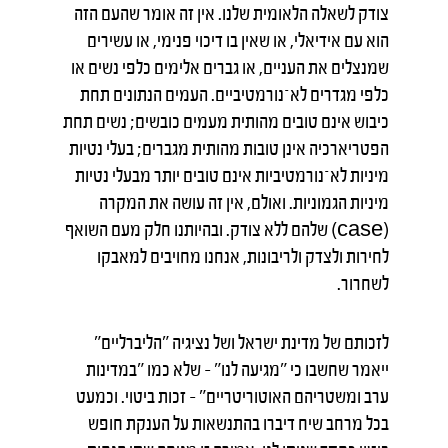
צודק לשאלה הלאומית שלנו. אין זה אומר שהעם הזה
הוא עם אידיאלי, או שאין בו דיכוי פנימי, או עשירים
שמנצלים את העניים, או גברים אלימים כלפי נשים או
כלפי מגדרים לא־נורמטיביים. העמים הנתונים תחת
כיבוש אינם טובים מהותית מעמים כובשים; נשים תחת
הפטריארכיה אינן טובות מהותית מגברים; בעלי נטיות
מיניות לא־נורמטיביות אינם טובים יותר מבעלי נטיות
מיניות הגמוניות. ואולם, אין זה עושה את המקרה
(case) שלהם ללא צודק. ובהיותנו חלק מעם השואף
לחירות ולצדק ולריבונות, אנחנו מחויבים למאבקו
לשחרור.
לזכותם של מדינת ישראל ושל נציגיה "הליברליים״
ייאמר שחשבו כי ״מגיעה לנו״ – שלא כמו "במדינות
ערב ומשטריהם האוטוריטריים" – זכות ביטוי. וכמעט
בכל מרחב שיח דיברו בהתנשאות על הענקת חופש