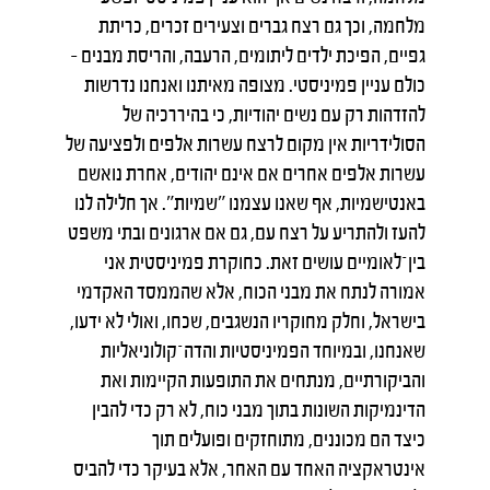
מלחמה, וכך גם רצח גברים וצעירים זכרים, כריתת
גפיים, הפיכת ילדים ליתומים, הרעבה, והריסת מבנים –
כולם עניין פמיניסטי. מצופה מאיתנו ואנחנו נדרשות
להזדהות רק עם נשים יהודיות, כי בהיררכיה של
הסולידריות אין מקום לרצח עשרות אלפים ולפציעה של
עשרות אלפים אחרים אם אינם יהודים, אחרת נואשם
באנטישמיות, אף שאנו עצמנו ״שמיות״. אך חלילה לנו
להעז ולהתריע על רצח עם, גם אם ארגונים ובתי משפט
בין־לאומיים עושים זאת. כחוקרת פמיניסטית אני
אמורה לנתח את מבני הכוח, אלא שהממסד האקדמי
בישראל, וחלק מחוקריו הנשגבים, שכחו, ואולי לא ידעו,
שאנחנו, ובמיוחד הפמיניסטיות והדה־קולוניאליות
והביקורתיים, מנתחים את התופעות הקיימות ואת
הדינמיקות השונות בתוך מבני כוח, לא רק כדי להבין
כיצד הם מכוננים, מתוחזקים ופועלים תוך
אינטראקציה האחד עם האחר, אלא בעיקר כדי להביס