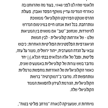
הלאומי שהיו לנו לפני 1948, בעוד מה שהרווחנו בה
כאזרחי המדינה עדיין משקף הפסד ואובדן. פעולת
ההרס שנוקט הפרויקט הקולוניאלי ממושכת
ומתרחבת. בכל זאת אנחנו חיים במינימום הנדרש
להישרדות, שנחשב "טוב" אם משווים בין המציאות
שלנו – של אזרחות קולוניאלית – לבין חמשת
הגיאוגרפיות הפלסטיניות הפוליטיות האחרות: כיבוש
צבאי על הגדה המערבית, ייהוד ירושלים, מצור על עזה,
פליטות, וסבל של אלה הכלואים בבתי הכלא.
יחד
[1]
מדובר בשש צורות של קולוניאליות באמצעים שונים,
כאשר הקולוניאליות של האזרחות מחפשת נורמליות
ומתחפשת לה. מדובר ב"דמוקרטיה" ברשות
הקולוניאליות, הגורמת לעידון ולהסוואת הממד
הקולוניאלי שלה.
מיוחדות זו, שמעניקה לכאורה "מרחב פוליטי בטוח",