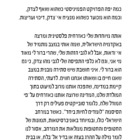
כמה יפה הפרויקט הפמיניסטי כשהוא שואף לצדק,
וכמה הוא מכוער כשהוא מנציח אי־צדק, דיכוי ועריצות.
אותה מיוחדוּת שלי כאזרחית פלסטינית ומרצה
באקדמיה הישראלית, שמה אותי במצב מתמיד של
אי־ודאות, אבל לא לגבי הזהות שלי, שהרי ברור לי מאוד
מי אני, וגם לא כלפי התפיסה שלי לגבי מהו צדק, כי גם
הוא ברור לי. איני חושבת שיש סתירה מבנית במצב
שאנו חיים בו ושאותו אנחנו חווים. לדעתי, הסתירה
קיימת במדינה, שהפכה אותנו מרוב למיעוט בתוך
המולדת שלנו, המדינה שרוצה אותנו כאזרחים על־פי
המודל שלה, כלומר סובייקטים פעילים רק דרך
הסיסמה ״לומדים לחיות ביחד״. כאשר במרחב
הישראלי כולו, ובמיוחד באוניברסיטאות, תמונות של
החטופים והחטופות ממלאות את המרחב, אסור לנו
לומר מילה על ההרג בעזה או בדיר אל־בלח, או בבית