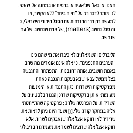
חאנון או באל־שג׳אעיה או ברפיח או במחנה אל־שאטי.
לנו מותר לדבר רק על ״חיים ביחד״ ללא הקשר, או
למעשה רק דרך ההזדהות עם הסבל היהודי הישראלי, כי
זה סבל נחשב (matters), של אדם שנחשב ושל עם
שנחשב.
הליברלים והשמאלנים לא כיבדו את מי שהם כינו
״הערבים החנפנים״, כי אלה אינם אומרים מה שהם
באמת חושבים. אותה ״חנפנות״ התפתחה והתגבשה
בצל ממשל צבאי שבא בעקבות הנכבה כאחת
מפרקטיקות הישרדות, כגון התנגדות או הימנעות
מעימות; אותן פרקטיקות שדרכן הגנו הפלסטינים על
השרידות ועל הפרנסה שלהם; פרקטיקה שהתייחסתי
אליה במחקר קודם שלי,
ושעד היום ניתן לראות את
[2]
שרידיה לאו דווקא אצל אלה שנאבקים לשרוד, אלא
דווקא אצל אלה שרוצים לשמר את מעמדם הפריבילגי