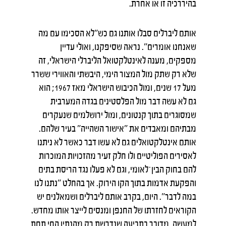
בהיררכיה זו או אחרת.
אותם ליברלים סבלו אותנו גם כש״לא הסכימו עם מה
שאנחנו אומרים״. נראה שסיפקנו, ואולי עדיין
מספקים, מענה לאינטלקטואל הליברלי הישראלי, זה
שלא רק שתק מול המצור הימי, היבשתי והאווירי ששרר
מעל 17 שנים, ומול הכיבוש הישראלי מאז 1967; הוא
גם לא עשה דבר מול הפלסטינים בגדה המערבית
שמסוגרים בתוך קנטונים, ומול ירושלמים שנעקרים
מבתיהם ומאבדים את "אישור השהייה״ בעיר שלהם.
אותם אינטלקטואלים גם לא עשו דבר כאשר לא ניתנו
לאסירים הפוליטיים ולו חלק זעיר מהזכויות המוכרות
להם בחוק הבין־לאומי, וגם לא פעלו נגד הריסת בתים
והפקעת אדמות בתוך הקו הירוק. אך בהחלט ״נתנו לנו
במה לדבר״. היום, בקרב אותם ליברלים ושמאלנים יש
הקוראים לחזרתו של החנפן ומנסים לייצר אותו מחדש.
למעשה, מדובר בתביעה שנדרשת רק מהנתין החי תחת