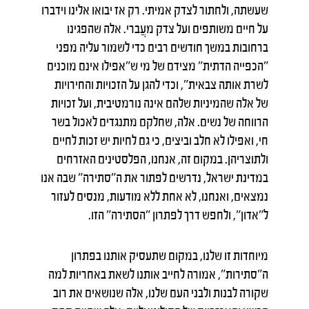
שעשתה, ולחתור לצדק אמיתי. רק אז יבואו אלינו וידברו
על חיים משותפים ועל צדק מעֲברי. אלה שהפגינו
ברחובות במשך חודשים רבים כדי לשמור עליה מפני
״הכפייה הדתית״ מצידם של מי ש״אפילו אינם מוכנים
לשרת אותה צבאית״, וכדי להגן על הזכויות והחירויות
של אלה שהמיניות שלהם אינה נורמטיבית, ועל זכויות
הרווחה של נשים. אלה, שחלקם מתנגדים לאכול בשר
חי, ואפילו לא חלב וביצים, כי גם לחיות יש זכות לחיים
ולתוצריהן. במקום זה, אנחנו, הפלסטינים האזרחים
במדינת ישראל, נדרשים לפתור את ה״סתירה״ שבה אנו
נמצאים, ואנחנו, לא אחת ללא מודעות, מנסים לעזור
ל"אדון", ולחפש דרך לפתרון ״הסתירה״ הזו.
מיוחדות זו שלנו, במקום שתעסיק אותנו בפתרון
ה״סתירות״, אמורה לחייב אותנו לשאת באחריות למה
שקורה לבנות ולבני העם שלנו, אלה שנושאים את רוב