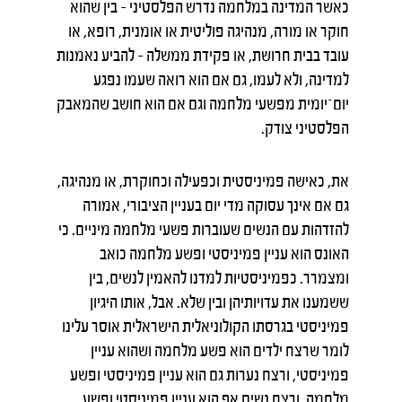
כאשר המדינה במלחמה נדרש הפלסטיני – בין שהוא
חוקר או מורה, מנהיגה פוליטית או אומנית, רופא, או
עובד בבית חרושת, או פקידת ממשלה – להביע נאמנות
למדינה, ולא לעמו, גם אם הוא רואה שעמו נפגע
יום־יומית מפשעי מלחמה וגם אם הוא חושב שהמאבק
הפלסטיני צודק.
את, כאישה פמיניסטית וכפעילה וכחוקרת, או מנהיגה,
גם אם אינך עסוקה מדי יום בעניין הציבורי, אמורה
להזדהות עם הנשים שעוברות פשעי מלחמה מיניים. כי
האונס הוא עניין פמיניסטי ופשע מלחמה כואב
ומצמרר. כפמיניסטיות למדנו להאמין לנשים, בין
ששמענו את עדויותיהן ובין שלא. אבל, אותו היגיון
פמיניסטי בגרסתו הקולוניאלית הישראלית אוסר עלינו
לומר שרצח ילדים הוא פשע מלחמה ושהוא עניין
פמיניסטי, ורצח נערות גם הוא עניין פמיניסטי ופשע
מלחמה, ורצח נשים אף הוא עניין פמיניסטי ופשע