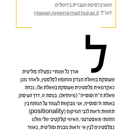
האוניברסיטה העברית בירושלים.
דוא"ל:
Hawari.Areen@mail.huji.ac.il
ל
אורך כל שנותיי כפעילה פוליטית
שעוסקת בשאלת הצדק והחופש לפלסטין, ולאחר מכן
כאקדמאית פלסטינית שעוסקת בשאלת אלו, נכחה
שאלת ה״ח׳וסוסייה" (מיוחדוּת). במסה זו, דרך העיסוק
באותה ח׳וסוסייה, אני מבקשת לעמוד על המתח בין
תחושת ודאות לגבי המיקום (positionality)
הזהותי והאסטרטגי, האישי קולקטיבי שלי ושלנו
כפלסטינים לבין אי־ודאות מבנית ופוליטית, כאשר