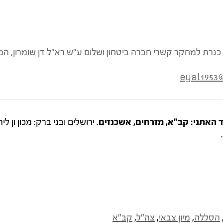
ון כנרת למחקר קשרי חברה ביטחון ושלום ע"ש רא"ל דן שומרון,
eyal1953
 האתני: קב"א, מזרחים, אשכנזים
. ירושלים ובני ברק: מכון ון ל
הסללה
,
מיון צבאי
,
צה"ל
,
קב"א