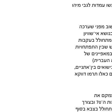
שו עמדות לגבי מיהו
חשוב מפני שערכה
שא אי־שוויון
 המתחולל בעקבות
 שבין התפתחויות
 במאפיינים של
 העברית)
שואים בין־אתניים,
שואים כאלו תרמו דווקא
ממקם את
ההתפתחות והשחיקה של ציון הקב"א בתהליך הגדילה המואצת של הצבא בשנות ה־70 ובצורך
התחולל בצבא בסוף