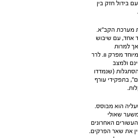
ם בידול חזק בין
 מערכת הקב"א.
 אחד, עם שיבוש
אך למרות
התחדשות זו הפך כלי הקב"א במרוצת השנים לכלי ריק. בשער זה התרשמתי במיוחד מפרק 8. לרר
נם ולמצב
הסתגלות (שנמדדו
, בתפקידי עורף
ות.
ליה הוא מבוסס.
 משער שאולי
העשורים האחרונים
יין את שאר הפרקים.