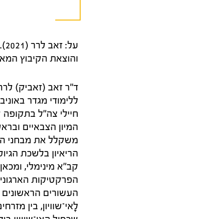
על: זאב לרר (2021).
והוצאת הקיבוץ המאוחד. 220 ע
ד"ר זאב (זאביק) לרר
ללימודי מגדר באוני
המיון הצבאיים ובראש
הריאיון בלשכת הגיוס
קב"א מינימלי, ומכאן
הפרקטיקות הארגוניות
העשורים הראשונים ש
לָאי־שוויון, בין מז