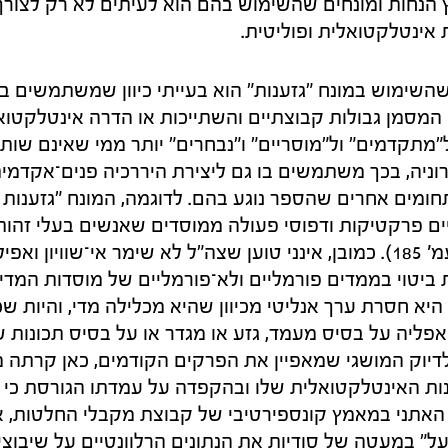
ץ הנחות ומונחים שהשימוש בהם הוא לעיתים לא רק לצורך
 אינטלקטואלית ופוליטית.
שהשימוש במונח "גזענות" הוא בעייתי כיוון שמשתמשים בו
 המסמן גבולות קבוצתיים והשתייכות או הדרה אינטלקטואל
מתקדמים" ול"מוסריים" ו"נבחרים" יותר ממי שאינם שו
רוניה, בכך משתמשים בו גם ליצירת היררכיה פנים־אקדמית
מים אחרים שהספר נוגע בהם. לדוגמה, המונח "גזענות מ
ים פרקטיקות ודפוסי פעולה ממוסדים שאנשים בעלי זהו
חווים באופן שלילי (עמ' 185). כמובן, אינני טוען שצה"ל לא שימר אי־שוויו
ביטוי בממדים פורמליים ולא־פורמליים של מוסדות המדינ
יא חסרת ערך אנליטי מכיוון שהיא מכלילה מדי, והיות ש
ון אפליה על בסיס מעמד, גזע או מגדר או על בסיס תכונות 
ד לדיוק המושגי שמאפיין את הפרקים הקודמים, כאן קרתה 
ות האינטלקטואלית שלו ובהקפדה על עמדתו הגורסת כי
ן האתני במאמץ קונספירטיבי של קבוצת מקבלי החלטות, אם
ל" במעטה של סודיות את הנתונים הרלוונטיים על שיבוצי