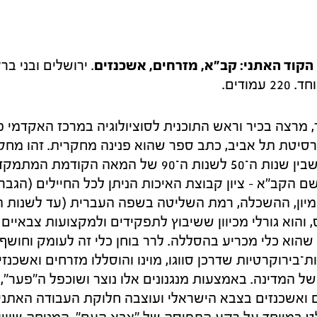
הקוד האתני: קב"א, מזרחים, אשכנזים
. ירושלים ובני ברק
מודים.
, מרצה בכיר וראש התוכנית לסוציולוגיה במרכז האקדמי פ
ברסיטת תל אביב, כתב ספר שהוא פנינה מחקרית. זהו מחקר
חיילי צה"ל בתקופה שבין שנות ה־50 לשנות ה־90 של המא
ם הקב"א – ציון קבוצת האיכות הניתן לכל החיילים (הגברי
, והוא גורלי מכיוון ששיבוץ לתפקידים ולמקצועות צבאיים 
 שהוא כלי מכריע בהסללה. לרר בוחן כלי זה לעומק וחוש
־בירוקרטיות שדרכן סווגו, מוינו והוסללו מזרחים ואשכנ
ל המדינה. באמצעות מנגנונים אלו נוצר ושוכפל ה"פער",
רחים ואשכנזים בצבא הישראלי ועוצבה חלוקת העבודה האתני