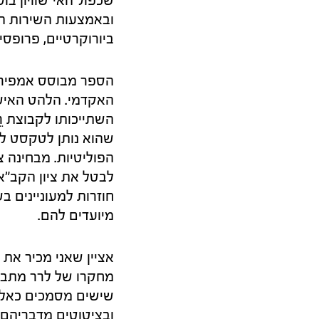
שכפול האי־שוויון ב
ובאמצעות השירות הצ
ביורוקרטיים, פרופסי
הספר מבוסס אמפירית
האקדמי. הלהט האישי 
השתייכותו לקבוצת ר
שהוא נותן לטקסט לע
הפוליטיות. מבחינה 
לבטל את ציון הקב"א
חוזרות למעוניינים ב
מיועדים להם.
מחקרו של לרר מתבס
שישים מסמכים כאלו)
ובציטוטים מדבריהם 