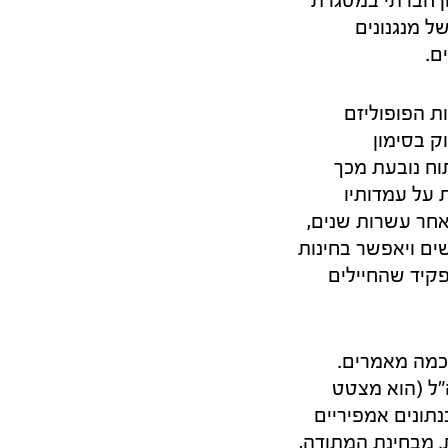
ון חברתי במסגרת
 מנגנונים
ם.
ת הפופוליזם
ק בסימון
וח נובעת מכך
 על עמדותיו
אחר עשרות שנים,
ים ויאפשר בחינות
פקיד שהחיילים
 לכתיבת ספר וכמה מאמרים.
"ל (הוא מצטט
תונים אמפיריים
. מבחינת המתודה,