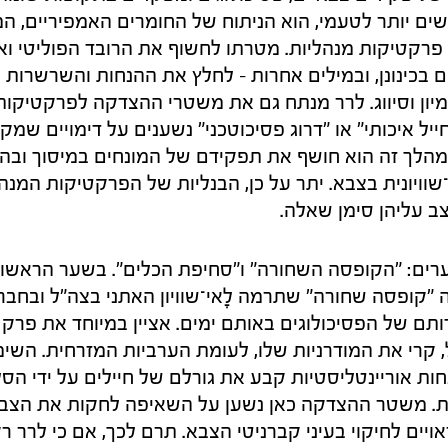
שים יותר לטעמי, הוא הניתוח של החומרים האמפיריים, ה
פרקטיקות מנהליות. מטרתו לחשוף את הרובד הפוליטי וא
ם בכינונן, ובמילים אחרות – לחלץ את ההנחות והשרשרות
מיון וסיווג. לרר מנתח גם את משטרי ההצדקה לפרקטיקות
ייל איכותי" או "דרוג פסיכוטכני" נשענים על דימויים שמ
הלך זה הוא חושף את תפקידם של המונחים במיסוך ובהש
וויונית בצבא. יתר על כן, הבנליות של הפרקטיקות המנה
צב עליהן סימן שאלה.
רים: "הקופסה השחורה" ו"סחיפת הכלים". בשער הראשו
"קופסה שחורה" שתרמה לָאי־שוויון האתני בצה"ל ובחב
 קרי את המודרניות שלו, לעומת הערביות המזרחית. השימו
ות אוריינטליסטיות קבע את גורלם של חיילים על ידי ה
ות. משטר ההצדקה כאן נשען על השאיפה לחקות את הצב
יים לחיקוי בעיני קברניטי הצבא. תרם לכך, אם כי לרר ר