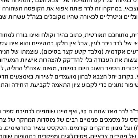
ולט במיוחד על רקע התפיסה של "צבא העם", המניחה שווי
באי. במחקרו זה לרר פותח אפוא את הקופסה השחורה של
ונליים וניטרליים לכאורה שהיו מקובלים בצה"ל עשרות שני
, מתוחכם תאורטית, כתוב בהיר וקולח ואינו בורח למחוזו
של לרר ניכר לעין, אבל אין חלקו במטיפים והוא אינו עסו
ֵעים אקדמית (מלבד קטע קצר בסיכום). עוצמתו של הנית
שות את העבודה בלי להזדקק להצהרות אישיות המעידות
ציבורית הספר חשוב היום במיוחד, משום שצה"ל החליט, ל
. בקרוב יחל הצבא לבחון מועמדים לשירות באמצעים חדש
שיפור נתונים כדי לקבוע ציון התאמה לקביעת היחידה והת
אציין שאני מכיר את ד"ר לרר מאז שנות ה־90, ואף היינו שותפים
ס על מסמכים פנימיים רבים של מוסדות המחקר של צה
 ועל מגוון מחקרים קודמים. הטקסט עשיר בתרשימים, בנ
של פקידים צבאיים, פסיכולוגים ומפקדים בתקופות שונות