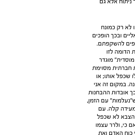
 ניתוח אלא גם
 לא רק כמונח
יים ובכך הופכים
תפים להשקפתם.
 הדומה לזו
וסדית" מוגדר
ת חברתית מסוימת
ן ואפילו שכפל אותו; או
ה. במקום זה אני
כך אובדות ההבחנות
ש"נעלמות" עם הזמן,
מעידה קלה. עם
 הצבא לא שכפל
 כי, ולרר עצמו
 כוח האדם ואת