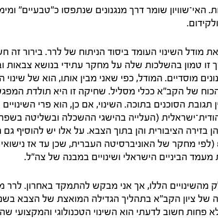
האי־שוויון שומר דרך מנגנונים שנתפסו כ"טבעיים" ומימ
לקידום.
 את מודל השינוי העומד ביסוד הניתוח של לרר. בירור זה 
 זו טמון בהשלכות שלה על מחקר עתידי בנושא צבאות ובנו
נונים מוסדיים. המודל, כפי שאני מבין אותו, הוא של שינוי
וח של הקב"א ככלי מסליל. שחיקה זו היא תולדת המפגש
 תגובת הסוכנים בתוכה. השינוי, אם כן, הוא פרי השינויים
ודית־ישראלית (העלייה בהישגי ההשכלה ובשליטה בשפה
 בזירה הציבורית והן בתוך הצבא. על אלו יש להוסיף גם ני
אבל רק משנות ה־80 (לפי מחקר של האוניברסיטה העברית, שכן עד אז ני
ת מעמד הביניים הישראלי ושינויים במבנה של צה"ל.
ק מהשינויים הללו, אך אני מבקש להתמקד באחרון. לרר 
לא פחות חשוב לדעתי הוא השינוי הטכנולוגי והמקצועי ש