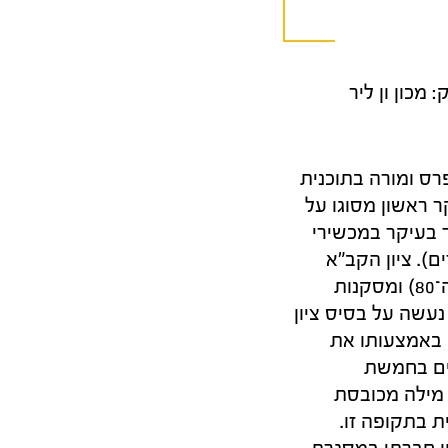
: מכון ון ליר
רס ומורה בתוכנית
 ראשון מסוגו על
ה הקודמת המתמקד בעיקר במכשירי
ם). ציון הקב"א
משקלל את מבחני המיון, ההשכלה, רמת השליטה בשפה העברית (עד לשנות ה־80) ומסקנות
נעשה על בסיס ציון
ף באמצעותו את
זים בחמשת
 מילה מכובסת
ת בתקופה זו.