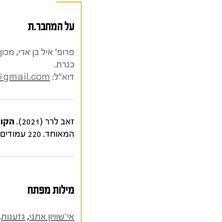
על המחבר.ת
פרופ' איל בן ארי, מכ
כנרת.
דוא"ל:
@gmail.com
זאב לרר (2021).
הקוד
המאוחד. 220 עמודים.
מילות מפתח
אי־שוויון אתני
,
גזענות
,