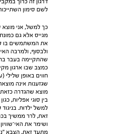
ז'רגון זה כרוך במקב
לשם סימון השתייכות
כך למשל, אני מוצא 
מגייס אלא גם כמונח
את המשתמשים בו ל"
ולבסוף, ולמרבה האי
שהתקיימה בעבר בתחו
כמצב שבו ארגון מקי
שגזענות אינה מוצאת 
מוצא שהגדרה כזאת ה
בין סוגי אפליות, כג
למשל ילדוּת. בניגו
זאת, לרר ממשיך בכנ
ושימר את האי־שוויו
מתעד זאת, הצבא "נע