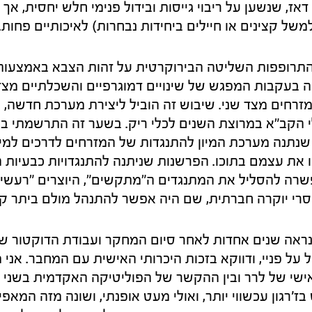
ז, שנשען על ריבוי גייסות ובידול פנימי חלש יחסית, אך ע
משל קצינים או חיילים ביחידות נבחרות) לאיכותיים פחות.
תרופפות השליטה הבירוקרטית על זהות הצבא באמצעות
בעקבות המפגש של שינויים דמוגרפיים והשכלתיים מצד
זרחים מצד שני. שיבוש זה הוביל ליצירת מערכת חדשה, 
נתנה מערכת המיון להתנגדות של המזרחים לדרכים למיי
ו את עצמם בתוכו. הפרשנות שניתנה להתנגדויות כבעיות 
רה להסליל את המתנגדים ה"מתקשים", היוצרים "רעשים"
רי יוקרה חברתית, שם היה אפשר להתנהל מולם ביתר קל
ראה שנים אחדות לאחר סיום המחקר ועבודת הדוקטור שע
 על פניי, ודווקא בזכות היכרותי האישית עם המחבר. אני
שי של לרר ובין ההקשר של הפוליטיקה האקדמית בשני 
'רגון עכשווי יותר, ואולי מעט אופנתי, ושונה מזה המאפ