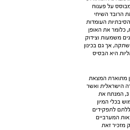
מבוסס על פענוח
ת הרובד השיחי
 הסיבתיות העומדות
, כלומר את האופן
קנים משמעות וצידוק
תקה, אך גם בכינון
ליות היא הבסיס
ן מתוארת המצאת
רה הישראלית ואשר
מוסדה למרות התנגדותם של הפסיכולוגים באותם ימים. אציין במיוחד את פרק 3, המנתח את
ש בכלי המיון
סללתם לתפקידים
אות המערביים
ק מזכיר זאת