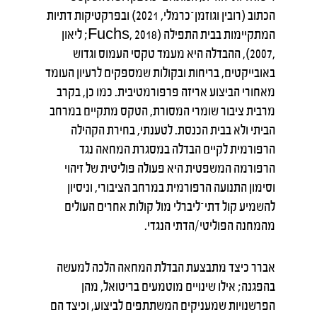
הכתוב (רובין וגוזמן־כרמלי, 2021) ובפרקטיקות דתיות
המתקיימות בבית התפילה (Fuchs, 2018; ליאון
,2007), ההבדלה היא מעמד טקסי העמוס וגדוש
באובייקטים, בריחות ובקולות שמספקים לרעיון העומד
מאחורי הביצוע אריזה פרפורמטיבית. כמו כן, בקרב
מרבית ציבור שומרי המסורת, הטקס מתקיים במרחב
הביתי ולא בבית הכנסת. לטענתי, בחירת הקהילה
הרפורמית לקיים הבדלה במסגרת המחאה נגד
הרפורמה המשפטית היא פעולה פוליטית של זיהוי
וסימון התנועה הרפורמית במרחב הציבורי, וניסיון
להשמיע קול דתי־ליברלי מול קולות אחרים העולים
מהמחנה הפוליטי/הדתי הנגדי.
אברר כיצד מתבצעת הבדלת המחאה הלכה למעשה
בהפגנה; אילו שינויים מוטמעים בריטואל, מהן
הפרשנויות שמעניקים המשתתפים לביצוע, וכיצד הם