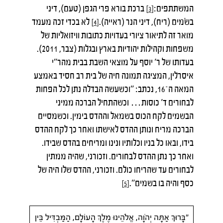
המשתתפים:
ברכת בורא פרי הגפן (טעם), דיני
[3]
בשׂמים (ריח), דיני הנר (ראייה).
לא בכדי זכה מעמד
[4]
מואר זה לתיאור ציורי בעדויות כתובות וויזואליות של
משפחות וקהילות יהודיות בארץ ובגלות (צבר, 2011).
בעדותו של ר' יוסף על מוצאי השבת בבית מהר"י
איסרלין, המציגה תמונה חיה של בית רב חסיד באמצע
המאה ה־16, נכתב: "וכשעשה הבדלה נתן לכל הפחות
לבחורים ד' כוסות… וכשהתחיל הברכה ממיני
הבשמים לקח הכוס בשמאל וההדס בימין. וכשמסיים
הברכה מריח ונותן ההדס לאישתו ואחר כך לקח ההדס
בידו, ובאו כל בניו וכלותיו ונינו ומריחים בהדס שבידו.
ואחר כך נתן ההדס לבחורים. וזכורני, שהיה ממתין
לבחורים עד שהריחו כולם. וזכורני, ההדס שלו היה של
כסף והיה בו בשמים".
[5]
"בָּרוּךְ אַתָּה יְהֹוָה, אֱלֹהֵינוּ מֶלֶךְ הָעוֹלָם, הַמַּבְדִּיל בֵּין