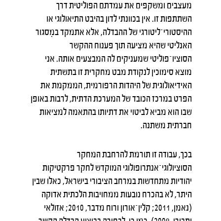
מעצבים ומשקפים את עמדתם הפוליטית דרך
השתתפות זו. אין בכוונתי לדון בהיבט התיאולוגי או
ההיסטורי־ליטורגי של ההבדלה, אלא אתמקד במִסגור
האנליטי שהיא מציעה תוך פענוח ההקשר
הסוציו־פוליטי שמעניקים לה המבצעים אותה. אני
מוצא סימוכין לנקודת מבט מחקרית זו בתשתית
האידיאולוגית של היהדות הרפורמית, הממקמת את
הפרט במרכז הכובד של המערכת הדתית, לרבות באופן
שבו הוא מביא לביטוי את דתיותו בהתאמה למציאות
חברתית משתנה.
בכך, עבודה זו תורמת להרחבת המחקר
הסוציולוגי־אנתרופולוגי המוקדש לחקר פרקטיקות
יהודיות מתחדשות במרחב הציבורי בישראל, כאלו שבין
היתר, לא בהכרח נובעות ממחויבות הלכתית אדוקה
(נאמן, 2011; קלין־אורון ורוח מדבר, 2010; אזולאי
ותבורי, 2008). כמו כן, לבחירה בביצוע הבדלה הקשר