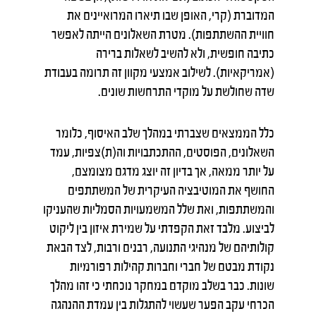
המדוברת (קרי, האופן שבו תיארו המרואיינים את
חוויית ההשתתפות). מטרת השאלונים הייתה לאפשר
כתיבה חופשית, ולא להשיב לשאלות ברירה
(אמריקאיות). לשילוב אמצעי מקוון זה תרומה בעבודת
שדה שחולשת על מוקדי התרחשות שונים.
כלל הממצאים שצברתי במהלך שלב האיסוף, כלומר
השאלונים, הפוסטים, ההתכתבויות וה(ת)צפיות, עמד
על יותר ממאה, אך בדיון זה יוצג מדגם מצומצם,
החושף את המוטיבציה העיקרית של המשתתפים
והמשתתפות, ואת שלל המשמעויות הסמליות שהעניקו
לביצוע. מלבד זאת הקפדתי על שמירת איזון בין ליקוט
קולותיהם של מנהיגי התנועה, רבנים ורבות, לצד הבאת
נקודת מבטם של חברי וחברות קהילות רפורמיות
שונות. כבר בשלב מוקדם במחקר נוכחתי כי זהו מהלך
הכרחי עקב הפער שעשוי להתגלות בין עמדת ההנהגה