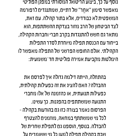
נוסף על כך, ביצוע הריטואל המסורתי במפגן הפוליטי
מאפשר סימון "אחֵר" של דתיים, שמתנגדים לרפורמה
המשפטית לא כבודדים, אלא בתור קהילה. עם זאת,
לצד הביטחון של הרב מזור בצדקת ההשתתפות, הוא
מתאר גם חשש להתנגדות בקרב חברי וחברות הקהילה,
בייחוד עם הכנסת תפילה מיוחדת לסדר התפילות
הקהילתי. אולם החופש הפרשני של התפילה מאפשר לו
הימלטות מקביעת אמירה פוליטית חד־משמעית:
בהתחלה, הייתה דילמה גדולה איך לפרסם את
ההבדלה? האם להציג את זה כפעילות קהילתית,
כפעילות תנועתית, או כהזמנה של אלו מחברי
התנועה שמשתתפים בהפגנות. כך עשינו.
הפרסום נאמר בצורה כזו גם בהודעות בקהילה –
לכל מי שמשתתף במחאה, מוזמנים להצטרף
להבדלה. בנוסף, הוספנו גם לתפילת שחרית של
שבת בקהילה תפילה למען כל מי ששומרים על