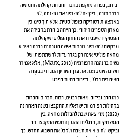
זבידוב, בעודה מוקפת בחברי וחברות קהילתה וחמושה
בדבר תורה, וביקשה להשמיע את משנתה, לא
באמצעות רטוריקה פופוליסטית, אלא תוך סימוכין
מארון הספרים היהודי. כך הייתה בוחרת בקפידה את
הפסוקים שיעבירו את החזון הפוליטי שקהילתה
מבקשת להשמיע. נוכחות אישה המכהנת כרבה באירוע
מחאה פוליטי אינה רק בגדר עדות להשתתפותן של
נשים בהנהגה הרפורמית (Marx, 2013), אלא אמירה
חשובה שמסמנת את ערך השוויון המגדרי בספֶרה
הציבורית בכלל, ובזירות דתיות בפרט.
כמו הרב זבידוב, מאות רבנים, רבות, חברים וחברות
בקהילות רפורמיות ישראליות התקבצו בשנה האחרונה
(2023) מדי צאת שבת להבדלות מחאה. בין
המשרוקיות, הדגלים וההמון הרועש התקבצו יחד
וביקשו להוציא את השבת ולקבל את השבוע החדש. כך