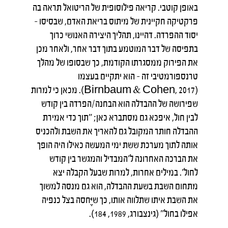
באופן קוטבי. קריאה פילוסופית של הריטואל תראה בה
פרקטיקה חקיינית של מיתוס בריאת האדם, שבסיסו –
יסוד ההפרדה. דהיינו, תהליך היצירה האנושי כרוך
בתפיסה של דבר המוטמע בתוך דבר אחר, ולאחר מכן
את הפירוק ממסגרתו הקודמת, כך שבסופו של מהלך
טרנספורמטיבי זה – הוא יתקיים בעצמו
(Birnbaum & Cohen, 2017). מכאן כי למרות
שפירושה של ההבדלה הוא הבחנה/הפרדה בין קודש
לבין חול, איפכא גם מסתברא כאן; "תוך כדי אמירת
ההבדלה חותר המקובל גם להאריך את השבת ולהכניס
אותה לתוך מערכת ששת ימי המעשה כאילו היה הופך
את הברכה האחרונה ל'המבדיל והמגשר בין קודש
לחול'. במילים אחרות, למרות שבעל הקבלה יצא
מתחום השבת בשעת ההבדלה, הוא גם מנסה למשוך
את השבת איתו שתלווה אותו, כך שיֶּחסה בצל כנפיה
אפילו בחול" (גינצבורג, 1989, 184).