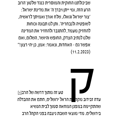
שביכולתנו החוקית והמוסרית כנגד שלטון־הרוב
הרע הזה, ומי ייתן ויברך ה' את מדינת ישראל:
'צור ישראל וגואלו, שלח אורך ואמיתך לראשיה,
לשופטיה ולנבחריה'. ותן לנו תבונה וכוחות
להחזיק מעמד, להתגבר ולהחזיר את המדינה
שלנו לנתיב הצדק, החופש והיושר, השלום, ואם
אפשר גם – האחדות, ונאמר: אמן, כן יהי רצון!"
(11.2.2023)
ק
טע זה מתוך דרשה של הרב
[1]
עדה זבידוב מקהילת הראל ירושלים, חתם את ההבדלה
שהתקיימה במפגן המחאה סמוך לבית הנשיא
בירושלים. מדי מוצאי השבת ניצבה בפני הקהל הרב