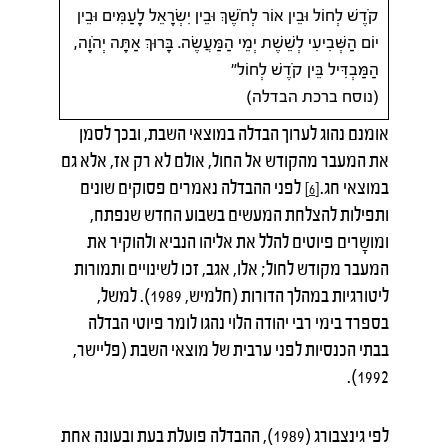
קֹדֶשׁ לְחוֹל וּבֵין אוֹר לְחֹשֶׁךְ וּבֵין יִשְׂרָאֵל לָעַמִּים וּבֵין
יוֹם הַשְּׁבִיעִי לְשֵׁשֶׁת יְמֵי הַמַּעֲשֶׂה. בָּרוּךְ אַתָּה יְהֹוָה,
הַמַּבְדִּיל בֵּין קֹדֶשׁ לְחוֹל"
(נוסח ברכת הבדלה)
אומנם נהוג לערוך הבדלה במוצאי השבת, ובכך לסמן
את המעבר מהקודש אל החול, אולם לא רק אז, אלא גם
במוצאי חג.
לפני ההבדלה נאמרים פסוקים שונים
[6]
ותפילות להצלחת המעשים בשבוע החדש שנפתח,
ומושָרים פיוטים להלל את אליהו הנביא ולהוקיר את
המעבר מקודש לחול; אלו, אגב, זכו לשינויים ותמורות
ליטורגיות במהלך הדורות (חלמיש, 1989). למשל,
בספרד בימי רבי יהודה הלוי נהגו לומר פיוטי הבדלה
בבתי הכנסיות לפני ערבית של מוצאי השבת (פליישר,
1992).
לפי גינצבורג (1989), ההבדלה פועלת בעת ובעונה אחת