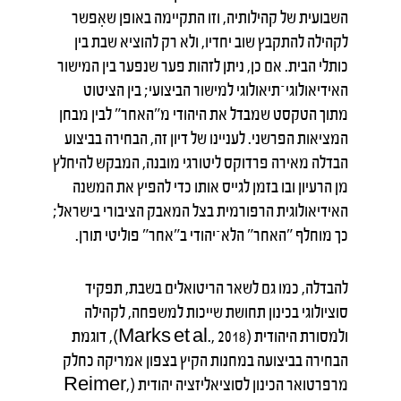
השבועית של קהילותיה, וזו התקיימה באופן שאִפשר
לקהילה להתקבץ שוב יחדיו, ולא רק להוציא שבת בין
כותלי הבית. אם כן, ניתן לזהות פער שנפער בין המישור
האידיאולוגי־תיאולוגי למישור הביצועי; בין הציטוט
מתוך הטקסט שמבדל את היהודי מ"האחר" לבין מבחן
המציאות הפרשני. לעניינו של דיון זה, הבחירה בביצוע
הבדלה מאירה פרדוקס ליטורגי מובנה, המבקש להיחלץ
מן הרעיון ובו בזמן לגייס אותו כדי להפיץ את המשנה
האידיאולוגית הרפורמית בצל המאבק הציבורי בישראל;
כך מוחלף "האחר" הלא־יהודי ב"אחר" פוליטי תורן.
להבדלה, כמו גם לשאר הריטואלים בשבת, תפקיד
סוציולוגי בכינון תחושת שייכות למשפחה, לקהילה
ולמסורת היהודית (Marks et al., 2018), דוגמת
הבחירה בביצועה במחנות הקיץ בצפון אמריקה כחלק
מרפרטואר הכינון לסוציאליזציה יהודית (Reimer,