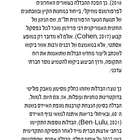
2018). כך הפכה ההבדלה בעשורים האחרונים
לפרפורמנס מוזיקלי, בייחוד במחנות הקיץ ובשבתונים
של תנועת הנוער הרפורמית תל"ם, שם הניגון של
החזנית האמריקנית דבי פרידמן מוכר לכול כפסקול
קבוע (Cohen, 2017). אולם לא מדובר רק במופע
אסתטי, אלא במאמצם של רבנים ורבות אשר ביקשו
לשכתב וליצור מחדש הבדלות שתואמות את רוח
התקופה, ודרך הביצוע ביקשו להטמיע מסר חברתי
עדכני.
כך נוצרו הבדלות שזוהו כחלק מסימון מאבק פוליטי
בדוקטרינות כוחניות ומַפלות, אז, וגם היום. למשל,
הבדלה בסימן הנצחת קורבנות מגפת האיידס בשנות
ה־80, ובאיחולי בריאות איתנה לנשאי נגיף האיידס
(Ben-Lulu, 2021). הבדלות נוספות התקיימו
ברחבי ארצות הברית מייד לאחר הפסיקה התקדימית
ביוני 2022 על איסור הפלה. הבדלה אחרת, שהתקיימה