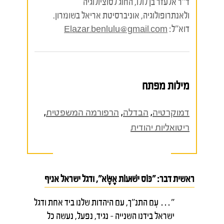
ד"ר אלעזר בן לולו, החוג לסוציולוגיה
ולאנתרופולוגיה, אוניברסיטת אריאל בשומרון.
דוא"ל:
Elazar.benlulu@gmail.com
מילות מפתח
דמוקרטיה
,
הבדלה
,
הרפורמה המשפטית
,
ריטואליות יהודית
ראשית דבר: "כּוֹס ישׁוּעוֹת אֶשָּׂא", ודגל ישראל אניף
"… עִם התנ"ך, עם היהדות שלנו ביד אחת ודגל
ישראל בידנו השנייה – נגיד, נפעל, נעשה כל