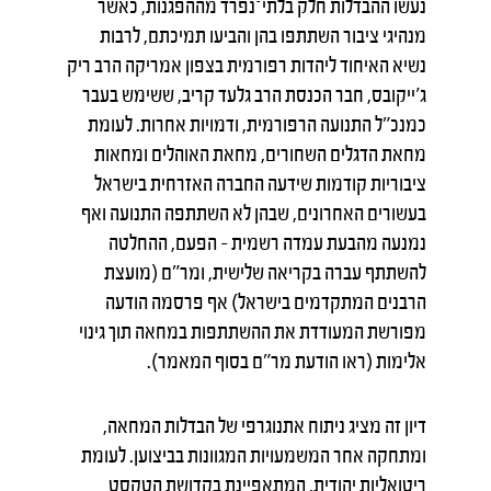
נעשו ההבדלות חלק בלתי־נפרד מההפגנות, כאשר
מנהיגי ציבור השתתפו בהן והביעו תמיכתם, לרבות
נשיא האיחוד ליהדות רפורמית בצפון אמריקה הרב ריק
ג'ייקובס, חבר הכנסת הרב גלעד קריב, ששימש בעבר
כמנכ"ל התנועה הרפורמית, ודמויות אחרות. לעומת
מחאת הדגלים השחורים, מחאת האוהלים ומחאות
ציבוריות קודמות שידעה החברה האזרחית בישראל
בעשורים האחרונים, שבהן לא השתתפה התנועה ואף
נמנעה מהבעת עמדה רשמית – הפעם, ההחלטה
להשתתף עברה בקריאה שלישית, ומר"ם (מועצת
הרבנים המתקדמים בישראל) אף פרסמה הודעה
מפורשת המעודדת את ההשתתפות במחאה תוך גינוי
אלימות (ראו הודעת מר"ם בסוף המאמר).
דיון זה מציג ניתוח אתנוגרפי של הבדלות המחאה,
ומתחקה אחר המשמעויות המגוונות בביצוען. לעומת
ריטואליות יהודית, המתאפיינת בקדושת הטקסט