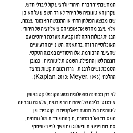
המחשבתי־החברתי היהודי ולהציע קול ליברלי חדש.
עקרון האוטונומיה של היחיד לא רק השפיע על האופן
שבו מבוצע הפולחן הדתי או התגבשה האמונה עצמה,
אלא עיצב מחדש את אופני הסוציאליזציה של היהודי,
הבניית גבולות הקהילה וקביעת מערכת היחסים עם
האוכלוסייה הזרה. בהתאמה, השינויים הרעיוניים
שהציעה הרפורמה, אלו היסודיים במבנה הטקסי,
דוגמת לשון התפילה, השמטות ליטורגיות, וכמובן
הסמכת נשים לרבנות – גררו תגובות קשות מהצד
ההלכתי (Kaplan, 2013; Meyer, 1995).
לא רק מבחינה סוציולוגית נטוע הקונפליקט באופן
אימננטי בליבה של היהדות הרפורמית, אלא גם מבחינה
ליטורגית בצל תנועה דיאלקטית דו־קוטבית: מן
המסורת ואל המסורת, תוך התמודדות מול מתחים,
סתירות פנימיות ודיאלוג מתמשך. לפי ושופסקי