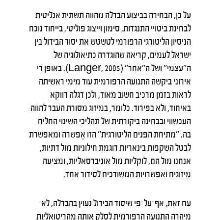
על כן, הבחירה בביצוע הבדלה מהווה תשתית אנליטית
לבחינת ביטויי התנגדות, סימון וייצוג פוליטי, בייחוד נוכח
הניסיון הליטורגי הרפורמי לטשטש את יסוד הבידול בין
ישראל לעמים, קריאה שהוגדרה כתיאולוגיה של
ה"עצמי" ושל ה"אחר" (Langer, 2005). באופן די
אירוני ביקשה התנועה הרפורמית עוד מימי ראשיתה
לראות בזמן מרכיב חשוב מאוד, ולכן דגלה דווקא
באיחוד, ולא בפירוד. כלומר, במיזוג מסורת העבר להווה
העכשווי ובבחינה ביקורתית של תהליכי השינוי החלים
בה. "מתיחת הפנים הליטורגית" הזו אִפשרה ומאפשרת
לבטל השקפות בינאריות דוגמת חילוניות מול דתיות,
אנחנו מול הם, לוקליות מול אוניברסאליות, ומציעה
מיזוגים ואפשרויות המשודכים לסידור אחד.
עם זאת, אף־על־פי שיסוד הבידול נעוץ בהבדלה, לא
מיהרה התנועה הרפורמית לסלק אותה מהריטואליות