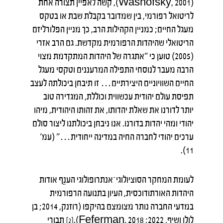
(Washofsky, 2001), קשה לאפיין תצורה אחת
לריטואל רפורמי, בין שמדובר בקבלת שבת או בטקס
מעגל החיים; כמניין הקהילות הרב, כך מניין הפלורליזם
הריטואלי שהיהדות הרפורמית מקדשת. גם הרב אזרי
(2005) טוען כי "אתגרה של היהדות המתקדמת מצוי
הרבה מעבר לנוסחי התפילה המרעננים וטקסי מעגל
החיים השוויוניים היצירתיים… זו תיבחן ביכולתה לעצב
תפיסת עולם יהודית עכשווית וכוללת, המגדירה טוב
יותר לדורנו את שאלת יהדותו, את זהותו היהודית, מיהו
יהודי ומהי יהדות בדורנו. אנו ניבחן ביכולתנו ליצור סולם
ערכים יהודי לחברה החיה במדינה ייחודית…" (עמ'
11).
לעומת המחקר הסוציולוגי־אנתרופולוגי הענֵף אודות
היהדות האורתודוכסית, העיון בתנועה הרפורמית
במדעי החברה נותר מצומצם בהיקפו (רוזנק, 2014; בן
לולו ושיף, 2022; Feferman, 2018).
תבורי
[2]