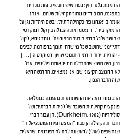
הזדמנות כלפי חוץ: בעוד שיש חובשי כיפות נוכחים
בהפגנה, הם בודדים מתוך הקהילות שלהם, ואנחנו
אומרים 'אנחנו פה כקהילה דתית', 'בשם היהדות נגן על
הדמוקרטיה'. זה מסמן את ההבדלה בין קול דמוקרטי
שחושב ש'כל הדתיים בעד הרפורמה'. מחד גיסא, לקול
דתי־ימני שחושב שכל מי שדתי תומך ברפורמה, לבינינו
– יהודיות ויהודים דתיים תומכי שוויון ודמוקרטיה […]
נכון, היה חשש שההבדלה תתייג אותנו פוליטית, אבל
לאור המצב הקיצוני שבו אנו נמצאים, ההרגשה היא
שזה הדבר הנכון.
הרב מזור רואה את ההשתתפות בהפגנה כממלאת
פונקציה קהילתית חשובה של לכידות חברתית ושל
סולידריות (Durkheim, 1982), הן עבור חברי
וחברות הקהילה הן עבור "המצטרפים הפוטנציאלים"
שנחשפים (אולי) לראשונה לקהילה רפורמית ישראלית.