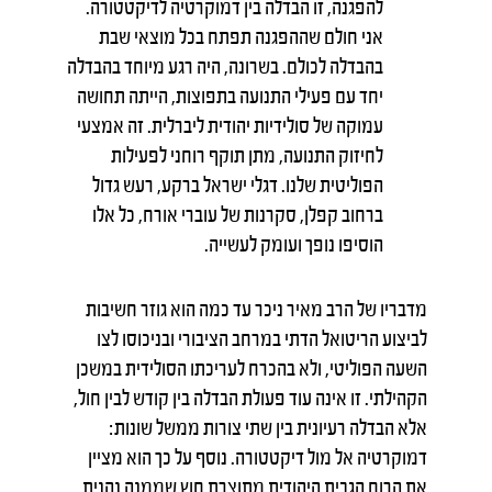
להפגנה, זו הבדלה בין דמוקרטיה לדיקטטורה.
אני חולם שההפגנה תפתח בכל מוצאי שבת
בהבדלה לכולם. בשרונה, היה רגע מיוחד בהבדלה
יחד עם פעילי התנועה בתפוצות, הייתה תחושה
עמוקה של סולידיות יהודית ליברלית. זה אמצעי
לחיזוק התנועה, מתן תוקף רוחני לפעילות
הפוליטית שלנו. דגלי ישראל ברקע, רעש גדול
ברחוב קפלן, סקרנות של עוברי אורח, כל אלו
הוסיפו נופך ועומק לעשייה.
מדבריו של הרב מאיר ניכר עד כמה הוא גוזר חשיבות
לביצוע הריטואל הדתי במרחב הציבורי ובניכוסו לצו
השעה הפוליטי, ולא בהכרח לעריכתו הסולידית במשכן
הקהילתי. זו אינה עוד פעולת הבדלה בין קודש לבין חול,
אלא הבדלה רעיונית בין שתי צורות ממשל שונות:
דמוקרטיה אל מול דיקטטורה. נוסף על כך הוא מציין
את הרוח הגבית היהודית מתוצרת חוץ שממנה נהנית