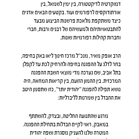
דמוקרטיה לדיקטטורה, בין ימין לשמאל, בין
אורתודוקסים לרפורמים ועוד. בקטעים הבאים אדגים
כיצד משתקפת מלאכת פרשנות הביצוע מבעד
להתבטאויותיהם ולמעשיהם של רבנים ורבות, חברי
וחברות קהילות רפורמיות שונות.
הרב אופק מאיר, מנכ"ל מרכז חינוך ליאו באק בחיפה,
בחר לדלג על ההפגנה בחיפה ולהרחיק לכת עד לקפלן
בתל אביב, שם נערכה מדי מוצאי השבת ההפגנה
המרכזית. בין ההמון הזועם, בין קריאות המחאה, היה
נושא תפילה להפגנה "יהודית יותר", כזו שתסמן היטב
את ההבדל בין שמרנות לליברליות:
מרגע שהתנועה החליטה, ובצדק, להשתתף
במאבק, ראוי לקיים הבדלות בתחילת ההפגנה.
המטרה שלנו להעניק מסגרת ושפה יהודית