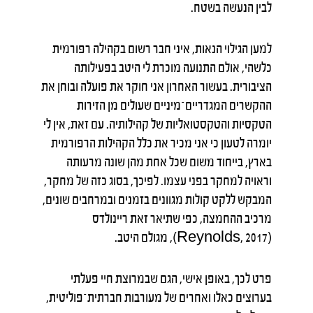
לבין הנעשה בשטח.
למען הגילוי הנאות, איני חבר רשום בקהילה רפורמית
כלשהי, אולם התנועה מוכרת לי היטב בפעילותה
הציבורית. בעשור האחרון אני חוקר את פועלה ובוחן את
ההקשרים המגדריים־מיניים שעולים מן הזירות
הטקסיות והטקסטואליות של קהילותיה. עם זאת, אין לי
יומרה לטעון כי אני מכיר את כלל הקהילות הרפורמית
בארץ, בייחוד משום שכל אחת מהן שונה מרעותה
וראויה למחקר בפני עצמו. לפיכך, בסוג כזה של מחקר,
המבקש ללקט קולות מגוונים בזמנים ובמרחבים שונים,
מרכיב ההחמצה, כפי שתיאר זאת ריינולדס
(Reynolds, 2017), מגולם היטב.
פרט לכך, באופן אישי, הגם שבמרוצת חיי פעלתי
בערוצים כאלו ואחרים של מעורבות חברתית־פוליטית,