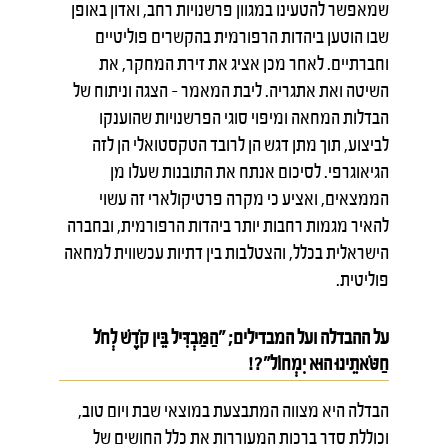
שמאפשר להטעינו במגוון פרשנויות רחב, ואדון באופן
שבו הוטען ביהדות הרפורמית בהקשרים פוליטיים
וחברתיים. לאחר מכן אציג את זירת המחקר, את
השיטה ואת אתגריה. ליבת המאמר – הצגה וניתוח של
הבדלות המחאה ומיפוי סוגי הפרשנויות שהוענקו
לביצוע, תוך מתן דגש הן לרובד הטקסטואלי הן לזה
הגיאוגרפי. לסיכום אנתח את התובנות שעלו מן
הממצאים, ואציע כי מקרה פרטיקולארי זה עשוי
להאיר מגמות רחבות יותר ביהדות הרפורמית, ובחברה
הישראלית בכלל, והצטלבות בין דתיות עכשווית למחאה
פוליטית.
על ההבדלה ועל המבדילים; "הַמַּבְדִּיל בֵּין קֹדֶשׁ לְחֹל
חַטֹּאתֵינוּ הוּא יִמְחוֹל"?!
הבדלה היא מצווה המתבצעת במוצאי שבת ויום טוב,
וכוללת סדר ברכות המעוררות את כלל החושים של