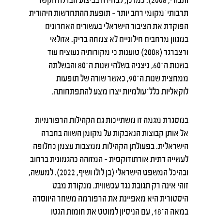
תרבותי־מקומי רחב יותר – תופעת ההתחדשות היהודית
הפוקדת את הציבור הישראלי בעשורים האחרונים
במגוון מרחבים חילוניים לא צמחה בריק. אזולאי
ורצברגר (2008) טוענות כי מקורותיה נעוצים עוד
בשנות ה־60, ניצניה בשלהי שנות ה־80 והבשלתה
ממחצית שנות ה־90, כאשר שורה של תופעות
לוקאליות כלל־עולמיות יצרו מצע להתפתחותה.
במסגרת מגמה זו משתייכות גם הקהילות הרפורמיות
אל אותן קבוצות הנאבקות על מקומן השווה בחברה
הישראלית. בפעולתן הקהילות ממצבות עצמן כחלופה
לעשייה דתית אורתודוקסית – המזוהה כהגמונית ברחוב
ובהיכל המשפט הישראלי (בן לולו ושיף, 2022). למעשה,
זוהי אינה רק תגובת נגד עכשווית. מנקודת מבט
היסטורית היא מאפיינת את הרפורמה משחר היווסדה
במאה ה־18, עם הניסיון למוטט את חומות הגטו