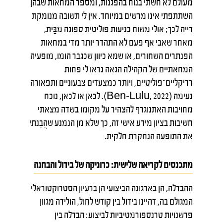
מעולם לא חשתי בנוח בהפגנות, ומספר המחאות שבהן
השתתפתי אינו מרשים במיוחד. אין לי תשובה מנומקת
דייה לכך; אולי משום כניעות פוליטית ספוגה מבַּית,
מאחר שאבי אף פעם לא התהדר יותר מדי במחאות
הפנתרים השחורים, או שמא כיוון שכגבר הומו, מופעיה
המחאתיים של הקהילה הגאה נראו לי פחות
רדיקליים־פוליטיים, ויותר כמצעדים צבעוניים ותפאורה
נעימה (Ben-Lulu, 2022). לכאן או לכאן, נוכח
מחויבות האתנוגרף להצהיר על מקומו בשדה מצאתי
חשיבות בציון מידע אישי זה, כך שלא מן הנמנע שהֲבַנתי
את התופעה הנחקרת חלקית.
מתכנסים לקריאה שלישית: כרוניקה של בידול והבחנה
ההבדלה, הן בארגונה הביצועי הן ברעיון הסטרוקטוראלי
המגולם בה, דהיינו בידול בין קודש לחול, הולידה מגוון
פרשנויות טרנספורמטיביות לביצוע: הבדלה בין