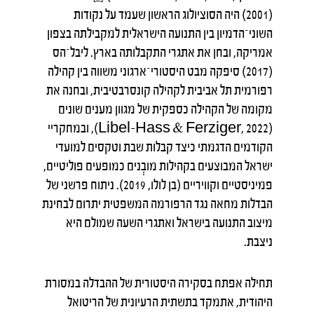
(2001) היה הסוציולוג הראשון שעמד על נקודות
השוני־הדמיון בין התנועה הישראלית למקבילתה בצפון
אמריקה, ובחן את אתגרי התקבלותה בארץ. ליבל־הס
(2017) סיפקה מבט היסטורי־ארגוני משווה בין קהילה
רפורמית תל אביבית לקהילה קונסרבטיבית, ובחנה את
מקומה של הקהילה כספקית של מגוון מענים שונים
(Libel-Hass & Ferziger, 2022), ובמחקריי
הקודמים הדגמתי כיצד קבלות שבת וטקסים למועדי
ישראל המבוצעים בקהילות מובְנים כמופעים פוליטיים,
פמיניסטיים וקוויריים (בן לולו, 2019). ניתוח פרשני של
הבדלות מחאה נגד הרפורמה המשפטית יתרום לבחינת
מיצוב התנועה בישראל ואתגרי השעה שמולם היא
ניצבת.
תחילה אפתח בסקירה היסטורית של ההבדלה במסורת
היהודית, אתמקד בתשתית הרעיונית של הריטואל