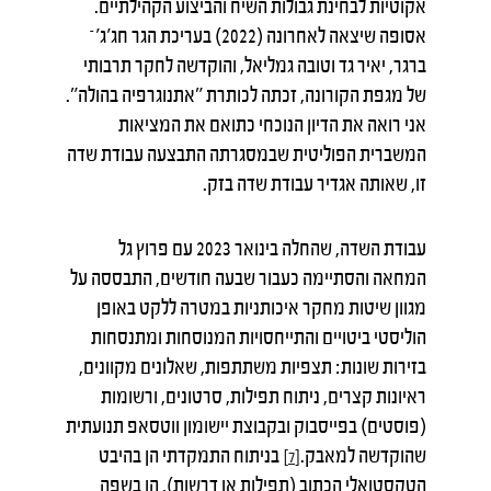
אקוטיות לבחינת גבולות השיח והביצוע הקהילתיים.
אסופה שיצאה לאחרונה (2022) בעריכת הגר חג'ג'־
ברגר, יאיר גד וטובה גמליאל, והוקדשה לחקר תרבותי
של מגפת הקורונה, זכתה לכותרת "אתנוגרפיה בהולה".
אני רואה את הדיון הנוכחי כתואם את המציאות
המשברית הפוליטית שבמסגרתה התבצעה עבודת שדה
זו, שאותה אגדיר עבודת שדה בזק.
עבודת השדה, שהחלה בינואר 2023 עם פרוץ גל
המחאה והסתיימה כעבור שבעה חודשים, התבססה על
מגוון שיטות מחקר איכותניות במטרה ללקט באופן
הוליסטי ביטויים והתייחסויות המנוסחות ומתנסחות
בזירות שונות: תצפיות משתתפות, שאלונים מקוונים,
ראיונות קצרים, ניתוח תפילות, סרטונים, ורשומות
(פוסטים) בפייסבוק ובקבוצת יישומון ווטסאפ תנועתית
שהוקדשה למאבק.
בניתוח התמקדתי הן בהיבט
[7]
הטקסטואלי הכתוב (תפילות או דרשות), הן בשפה