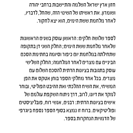
חזון ארץ ישראל השלמה והתיישבות ברחבי יהודה
ושומרון. את ראשיתו של השינוי הזה, שהחל, לדבריו,
לאחר מלחמת ששת הימים, הוא יצא לחקור.
לספר שלושה חלקים: הראשון עוסק בשנים הראשונות
שלאחר מלחמת ששת הימים; החלק השני דן בתקופה
שתחילתה במלחמת יום כיפור וסיומה בחתימת הסכם
הביניים עם מצרים לאחר המלחמה; החלק השלישי
עוסק בתגובות בציונות הדתית להסכם השלום עם
מצרים. בכל אחד מחלקי הספר בוחן אטקס את הפן
המשיחי, את השיח ההלכתי ואת ההיבט הפוליטי, ובוחר
למקד את דיונו, לרוב, דרך ניתוח השקפת עולמם של
אישים בציונות הדתית: רבנים, אנשי רוח, פובליציסטים
ופוליטיקאים. ברוח זו נמצא בסוף הספר נספח ביוגרפי
של הדמויות הנחקרות בספר.