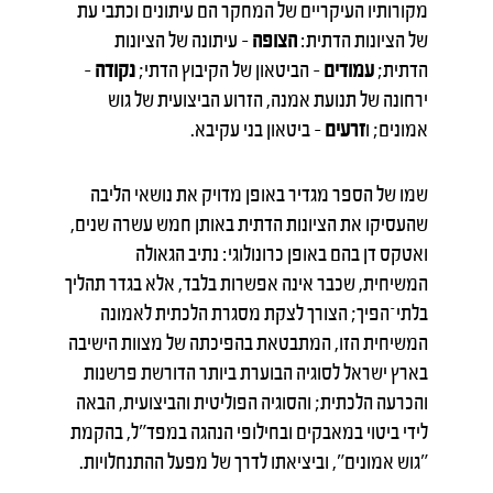
מקורותיו העיקריים של המחקר הם עיתונים וכתבי עת
של הציונות הדתית:
הצופה
– עיתונה של הציונות
הדתית;
עמודים
– הביטאון של הקיבוץ הדתי;
נקודה
–
ירחונה של תנועת אמנה, הזרוע הביצועית של גוש
אמונים; ו
זרעים
– ביטאון בני עקיבא.
שמו של הספר מגדיר באופן מדויק את נושאי הליבה
שהעסיקו את הציונות הדתית באותן חמש עשרה שנים,
ואטקס דן בהם באופן כרונולוגי: נתיב הגאולה
המשיחית, שכבר אינה אפשרות בלבד, אלא בגדר תהליך
בלתי־הפיך; הצורך לצקת מסגרת הלכתית לאמונה
המשיחית הזו, המתבטאת בהפיכתה של מצוות הישיבה
בארץ ישראל לסוגיה הבוערת ביותר הדורשת פרשנות
והכרעה הלכתית; והסוגיה הפוליטית והביצועית, הבאה
לידי ביטוי במאבקים ובחילופי הנהגה במפד"ל, בהקמת
"גוש אמונים", וביציאתו לדרך של מפעל ההתנחלויות.