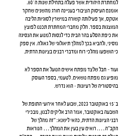
למחתרת היהודית אשר פעלה בתחילת שנות ה־80.
אומנם העיסוק הציבורי בעניינה חורג מהשנים שחקר
אטקס, אך פעילותה קשורה במישרין לסוגיות הליבה
המוצגות בספר. חלק מחברי המחתרת תכננו לפוצץ
את כיפת הסלע בהר הבית כדי לנסות למנוע את הנסיגה
מסיני, ולהביא בכך למהלך תיאולוגי של גאולה. אין ספק
כי הושפעו מהלכי רוח ומדברי רבנים בציונות הדתית.
ועוד – חבל שלצד מפתח אישים הנועל את הספר לא
מופיע גם מפתח נושאים. לטעמי, בספר העוסק
בהיסטוריה של רעיונות – הוא נדרש.
ב־15 באוקטובר 2023, שבוע לאחר אירועי התופת של
השבעה באוקטובר, אמר הרב אליקים לבנון, מבכירי
רבני הציונות הדתית, כהאי לישנא: "זה מהלך של
הקב"ה…. רואים עין בעין את המהלך… הנוראות