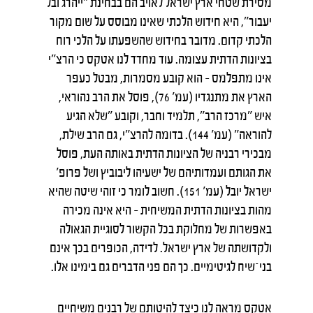
מסירת שטחי ארץ ישראל לאויב הם בבחינת "ייהרג ובל
יעבור", היא חידוש הלכתי שאינו מבוסס על שום מקור
הלכתי קדום. מדובר בחידוש שהשפעתו על הלכי רוח
בציונות הדתית עצומה. עוד מחדד לנו אטקס כי הרצ"י
אינו מתפלמס – הוא קובע מסמרות, מבטל כעפר
הארץ את מתנגדיו (עמ' 76), פוסל את הרב נהוראי,
איש "מרכז הרב", תלמיד וחבר, וקובע "שלא הגיע
להוראה" (עמ' 144). בדומה להרצ"י, גם הרב שילת,
מבכירי רבניה של הציונות הדתית באותה העת, פוסל
את הגותם ועמדותיהם של ישעיהו ליבוביץ ושל פרופ'
ישראל יובל (עמ' 151). חשוב לומר כי זוהי שיטה שהיא
מהות בציונות הדתית המשיחית – היא אינה מכירה
באפשרות של מחלוקת בכל הקשור לסוגיית הגאולה
ולקדושתה של ארץ ישראל. לדידה, הכופרים בכך אינם
בני־שיח לגיטימיים. כך הם פני הדברים גם בימינו אלו.
אטקס מראה לנו כיצד להיטותם של רבנים משיחיים