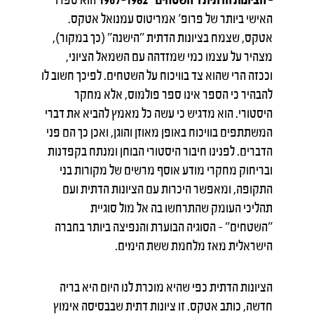
האישי ביותר של פרופ' אמריטוס עמנואל אטקס.
אטקס, שצמח בציונות הדתית "הישנה" (כך במקור),
מצהיר על עצמו כמי שמזדהה עם השמאל הציוני,
וככזה הרי שהוא צד בוויכוח על השטחים. לפיכך חשוב לו
להבהיר כי הספר אינו ספר פולמוס, אלא מחקר
היסטורי. הוא מדגיש כי עשה כל מאמץ להביא את דברי
המשתתפים בוויכוח באופן מאוזן והוגן, ואכן כך הם פני
הדברים. לפנינו חיבור היסטורי הבוחן ומנתח בקפדנות
ובריחוק מחקרי מודע אוסף מרשים של מקורות בני
התקופה, ומאפשר היכרות עם הציונות הדתית ועם
תהליכי העומק שהתרחשו בה אל מול סוגיית
"השטחים" – הסוגיה הבוערת והנפיצה ביותר בחברה
הישראלית מאז מלחמת ששת הימים.
הציונות הדתית כפי שהיא מוכרת לנו היום היא בריה
חדשה, כותב אטקס. זו ציונות דתית שבבסיסה אימוץ