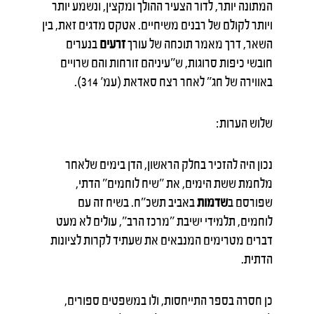
המתונה יותר, לדור הצעיר ההולך ומקצין, ונשמע יותר
ויותר לקולם של רבנים משיחיים. אטקס מדגים זאת, בין
השאר, דרך מאמר תוכחה של עורך
זרעים
בנערים
חובשי כיפות סרוגות, ש"עיניהם זורחות והם שרויים
באווירה של חג" לאחר רצח סאדאת (עמ' 314).
שלוש הערות:
נכון היה להזכיר בחלק הראשון, הדן בימים שלאחר
מלחמת ששת הימים, את "שיח לוחמים" הדתי,
שפורסם ב
שדמות
באביב תשכ"ח. בשיח זה עם
לוחמים, תלמידי ישיבת "מרכז הרב", עולים לא מעט
דברים מטרימים המנבאים את שעתיד לקרות לציונות
הדתית.
כן חסרה בספר התייחסות, ולו במשפטים ספורים,