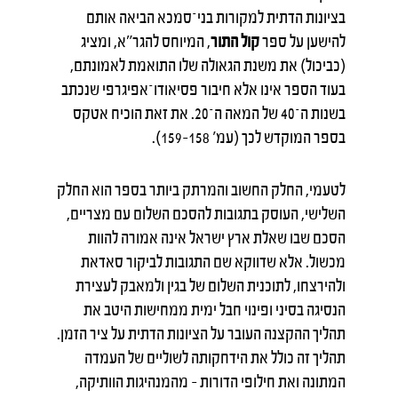
בציונות הדתית למקורות בני־סמכא הביאה אותם
להישען על ספר
קול התור
, המיוחס להגר"א, ומציג
(כביכול) את משנת הגאולה שלו התואמת לאמונתם,
בעוד הספר אינו אלא חיבור פסיאודו־אפיגרפי שנכתב
בשנות ה־40 של המאה ה־20. את זאת הוכיח אטקס
בספר המוקדש לכך (עמ' 158–159).
לטעמי, החלק החשוב והמרתק ביותר בספר הוא החלק
השלישי, העוסק בתגובות להסכם השלום עם מצריים,
הסכם שבו שאלת ארץ ישראל אינה אמורה להוות
מכשול. אלא שדווקא שם התגובות לביקור סאדאת
ולהירצחו, לתוכנית השלום של בגין ולמאבק לעצירת
הנסיגה בסיני ופינוי חבל ימית ממחישות היטב את
תהליך ההקצנה העובר על הציונות הדתית על ציר הזמן.
תהליך זה כולל את הידחקותה לשוליים של העמדה
המתונה ואת חילופי הדורות – מהמנהיגות הוותיקה,