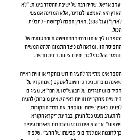
יעקב אריאל, שהיה רבה של ישיבת ההסדר בימית: "לא
הארץ היא האמצעי למדינה, אלא המדינה אמצעי
לארץ" (עמ' 338). הארץ הפכה לקדושה – לתכלית
הכול.
הספר מוליך אותנו בנתיב ההתפשטות וההטמעה של
התפיסה הזו, ומראה לנו כיצד התמזגו הלהט המשיחי
והמַּסד ההלכתי לכדי יצירת ציונות דתית חדשה.
הספר אינו מתיימר להציג חידוש מחקרי או זווית ראייה
שאינה מוכרת. ניכר כי חשוב לאטקס (שמחקריו על
חסידים ומתנגדים, על הבעש"ט ועל הגר"א, מציגים
חידושים מחקריים וזוויות ראייה שאינן מוכרות) להניח
לפנינו, באופן שיטתי ומוקפד, את מסד המקורות,
ולהתערב מעט ככל הניתן, בבחינת "יקרא הקורא
וישפוט", אך הוא אינו נמנע מהבהרות מאירות עיניים.
כך לדוגמה אנו למדים כי קביעתו של הרצ"י, שלפיה