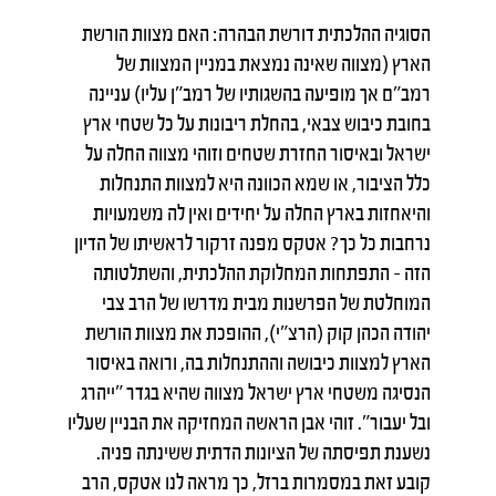
הסוגיה ההלכתית דורשת הבהרה: האם מצוות הורשת
הארץ (מצווה שאינה נמצאת במניין המצוות של
רמב"ם אך מופיעה בהשגותיו של רמב"ן עליו) עניינה
בחובת כיבוש צבאי, בהחלת ריבונות על כל שטחי ארץ
ישראל ובאיסור החזרת שטחים וזוהי מצווה החלה על
כלל הציבור, או שמא הכוונה היא למצוות התנחלות
והיאחזות בארץ החלה על יחידים ואין לה משמעויות
נרחבות כל כך? אטקס מפנה זרקור לראשיתו של הדיון
הזה – התפתחות המחלוקת ההלכתית, והשתלטותה
המוחלטת של הפרשנות מבית מדרשו של הרב צבי
יהודה הכהן קוק (הרצ"י), ההופכת את מצוות הורשת
הארץ למצוות כיבושה וההתנחלות בה, ורואה באיסור
הנסיגה משטחי ארץ ישראל מצווה שהיא בגדר "ייהרג
ובל יעבור". זוהי אבן הראשה המחזיקה את הבניין שעליו
נשענת תפיסתה של הציונות הדתית ששינתה פניה.
קובע זאת במסמרות ברזל, כך מראה לנו אטקס, הרב