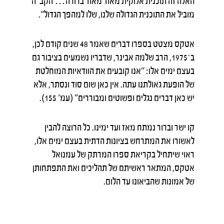
האלה זה תוכנית אלוקית מאוד מאוד ברורה… הקב"ה
מוביל את התוכנית הגדולה שלנו, שלו למהפך הגדול".
אטקס מצטט בספרו דברים שאמר 48 שנים קודם לכן,
ב־1975, הרב שלמה אבינר, שדבריו נשמעים בציבור גם
בעצם ימים אלו: "אנו קובעים את הוודאיות המוחלטת
של הופעת גאולתנו עתה. אין כאן שום סוד ונסתר, אלא
יש כאן דברים נגלים ופשוטים ומבוררים" (עמ' 155).
קו ישר וברור נמתח מאז ועד ימינו. כל הרוצה להבין
לאשורו את המתרחש בציונות הדתית בעצם ימים אלו,
ראוי שיתחיל בקריאת ספרו המרתק של עמנואל
אטקס, המתאר ראשיתם של תהליכים ואת התפתחותן
של אמונות שהביאונו עד הלום.