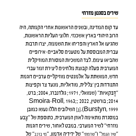
שירים בסגנון מזרחי
עד קום המדינה, ובשנים הראשונות אחרי הקמתה, היה
הרוב היהודי בארץ אשכנזי. חלוצי העליות הראשונות,
שהגיעו אל הארץ והפריחו את השממה, יצרו תרבות
עברית המבוססת על מטענים סלאביים-אירופיים
שהביאו עימם. לצד המשכיות המסורת המוזיקלית
המערבית פעלה קבוצת מלחינים ליצירת זמר עברי
חדש, המושתת על אלמנטים מוזיקליים ערביים דוגמת
התנודדות בין־צלילית, מודאליות, מנעד צר וקפיצות
"דֶּבּקאיות" (שמואלי, 1971; גולדנברג, 2004; ברט,
2014; בורשטין, 2022 ;Smoira-Roll, 1963;
Burstyn, 1999).
השילובים הללו נעשו כמובן
[3]
במסגרת מתאימה לאוזן המערבית, כתוספת של "צֶבע
מזרחי" לשיר המערבי. במבט לאחור, שירים דוגמת
"
" ו"
" של ידידיה אדמון, "
" של
שיר
הגמל
שדמתי
מי
ברכב