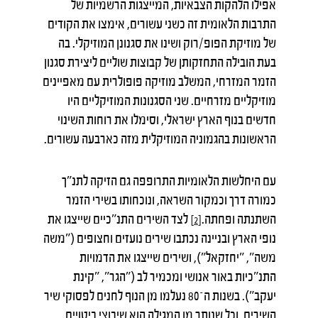
אפילו הלהקות הצבאיות, המייצגות הרשמיות של
התרבות הלאומית זה כשני עשורים, אימצו את הקודים
של מוזיקת הפופ/רוק ושינו את סגנונן המוזיקלי. בה
בעת הובילה התחזקותן של קבוצות שוליים ליצירת סגנון
הזמר המזרחי, המשלב מוזיקה פופולרית עם מאפיינים
מוזיקליים מזרחיים. שני הסגנונות המוזיקליים היו
חדשים בנוף הארץ ישראלי, וסימלו את רוחות השינוי
הראשונות בהגמוניה המוזיקלית מזה כארבעה עשורים.
עם היחלשות הלאומיות התרופפה גם הזיקה לתנ"ך
כמורה דרך וכמקור השראה, ונוכחותו בשירי הזמר
השתנתה ופחתה.
לצד השירים התנ"כיים שייצגו את
[2]
נופי הארץ ובניינה נכתבו שירים נועזים וחצופים ("משה
משה", "יחזקאל"), ושירים שייצגו את הדמויות
התנ"כיות באור אנושי ומכמיר לב ("הגר", "קינת
יעקב"). בשנות ה־80 נעלמו מן הנוף לחנים לפסוקי שיר
השירים, וכל שנותר מן המגילה הוא שיבוצי ביטויים