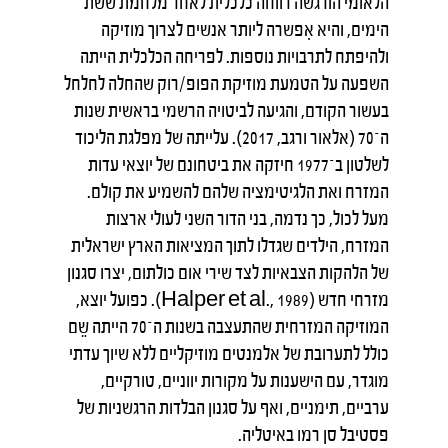
הלאומי הורגשה רווחה כלכלית לאחר מלחמת ששת
הימים, והיא אִפשרה ליותר אנשים לצרוך מוזיקה
ולהיפתח לתרבויות נוספות. לפריחה הכלכלית הייתה
השפעה על הטמעת מוזיקת הפופ/רוק שהחלה לחלחל
בעשור הקודם, והגיעה לביטויה הרשמי בראשית שנות
ה־70 (אלאור ורגב, 2017). עלייתה של מפלגת הליכוד
לשלטון ב־1977 חיזקה את ביטחונם של יוצאי עדות
המזרח ואת הלגיטימציה שלהם להשמיע את קולם.
מעל לכול, כך נדמה, בני הדור השני לעולי ארצות
המזרח, הילדים שגדלו לתוך המציאות הארץ ישראלית
של הלהקות הצבאיות לצד שירי אום כולתום, יצרו סגנון
מזרחי חדש (Halper et al., 1989). כפועל יוצא,
המוזיקה המזרחית שהתעצבה בשנות ה־70 הייתה שֵם
כולל לתערובת של אלמנטים מוזיקליים ללא שיוך עדתי
מוגדר, עם הישענות על מקורות יווניים, טורקיים,
ערביים, תימניים, ואף על סגנון הבלדות הרגשניות של
פסטיבל סן רמו באיטליה.