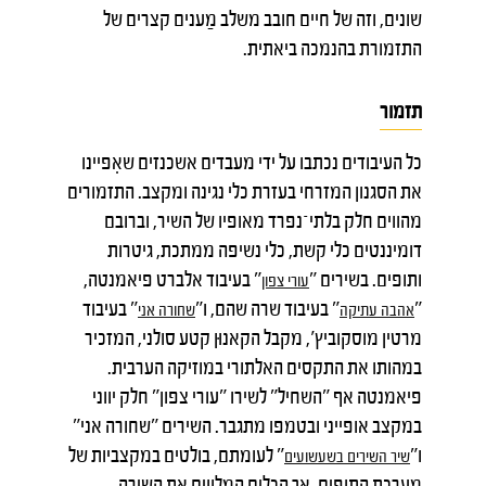
שונים, וזה של חיים חובב משלב מַענים קצרים של
התזמורת בהנמכה ביאתית.
תזמור
כל העיבודים נכתבו על ידי מעבדים אשכנזים שאִפיינו
את הסגנון המזרחי בעזרת כלי נגינה ומקצב. התזמורים
מהווים חלק בלתי־נפרד מאופיו של השיר, וברובם
דומיננטים כלי קשת, כלי נשיפה ממתכת, גיטרות
ותופים. בשירים "
" בעיבוד אלברט פיאמנטה,
עורי
צפון
"
" בעיבוד שרה שהם, ו"
" בעיבוד
אהבה
עתיקה
שחורה
אני
מרטין מוסקוביץ', מקבל הקאנוּן קטע סולני, המזכיר
במהותו את התקסים האלתורי במוזיקה הערבית.
פיאמנטה אף "השחיל" לשירו "עורי צפון" חלק יווני
במקצב אופייני ובטמפו מתגבר. השירים "שחורה אני"
ו"
" לעומתם, בולטים במקצביות של
שיר
השירים
בשעשועים
מערכת התופים, אך הכלים המלווים את השירה