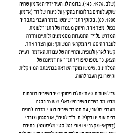
(שלם, 1976, 143). בדומה לו, העיד ידידיה אדמון שהיה
שוקע לעתים בחלומות בהקיץ על כינורו של דוד (אדמון,
1980, 80). פסוקי התנ"ך שימשו בזמר העברי בתפקיד
כפול: מצד אחד, חיזוק מעמדו של התנ"ך לעומת
המדרש על־ידי התנערות מסממנים גלותיים וחזרה
לעבר ההיסטורי המקראי המשותף; ומן הצד האחר,
קשר לארץ ולנופיה, ותחייתה של עבודת האדמה ורעיית
הצאן. כך עטפו סיפורי התנ"ך את דמיונם של
המלחינים, שימשו מוקד השראה בכתיבתם המוזיקלית
וקישרו בין העבר להווה.
עד לשנות ה־60 השתלבו פסוקי שיר השירים בנוכחות
מרשימה בשדה השיר הישראלי, שעוצב בסגנון
מערבי־סלאבי, עם חטיבת שירים דמויי־מזרח. לחנים
רבים אופיינו בקלילות וב"דילוגים", או בסגנון מזרחי
(דֶּבּקאי-מקצבי או אוריינטליסטי־מליסמטי). כתיבת