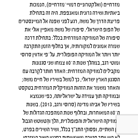
מזרחיים (ואלקטרוניים דמויי־מזרחיים), הנמכות
ביאתיות ושירה גרונית ומאנפפת. היה זה בתחילת
פריצת הדרך של משה, רגע לפני שפנה אל המיינסטרים
של הפופ הישראלי. סיפורו של משה מאפיין אולי את
סיפורה של המוזיקה המזרחית בכלל: בתחילת דרכה
שמרה אמונים למקורותיה, אך בחלוף הזמן התקרבה
יותר ויותר אל המוזיקה הפופולרית. על־פי אדווין סרוסי
ומוטי רגב, במהלך שנות ה־80 צמחו שני סגנונות
מקבילים למוזיקה המזרחית: האחד חותר לקִרבה עם
הסגנון הארץ ישראלי, כך למשל בשיריו של חיים משה;
והאחר משמר את הזהות המוזיקלית המזרחית בטקסט
ובמוזיקה תוך עמידה על ישראליותה, כפי שנמצא
בשיריו של אביהו מדינה (סרוסי ורגב, 2013). בשנות
ה־80 המאוחרות, ובחלוף שנות המהפכה הגדולות של
המוזיקה הישראלית והפופולרית, הלך והִטשטש הגבול
בין השתיים, ופסוקי התנ"ך בכלל, ושיר השירים בפרט,
לא היוו יותר חטיבה משמעותית בסגנון השיר המזרחי.