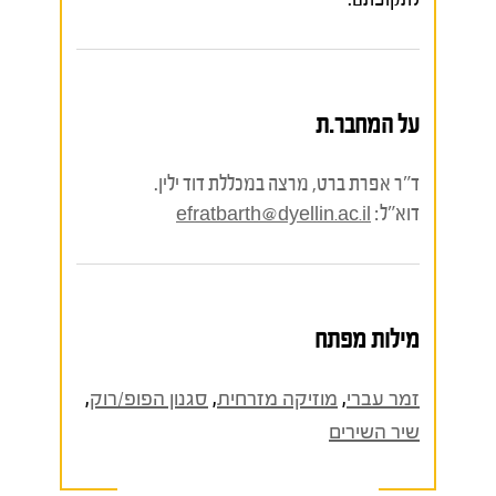
על המחבר.ת
ד"ר אפרת ברט, מרצה במכללת דוד ילין.
דוא"ל:
efratbarth@dyellin.ac.il
מילות מפתח
זמר עברי
,
מוזיקה מזרחית
,
סגנון הפופ/רוק
,
שיר השירים