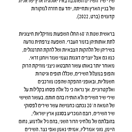
שירי שיר השירים השתלבה באידיאולוגיה ארץ ישראלית
של בניין הארץ ותחייתה, יחד עם חזרה למקורות
קדומים (ברט, 2022).
בראשית שנות ה־60 החלו השפעות מוזיקליות חיצוניות
לתת אותותיהן בזמר העברי. השפעה צרפתית נודעה
בשיריהן של הלהקות הצבאיות ושל להקת התרנגולים,
כמו גם אצל יוצרים דוגמת נעמי שמר ויוחנן זראי.
מאוחר יותר באותו עשור התבטאו ניצני מוזיקת הרוק
והפופ במצלול השירים, שכללו תופים וגיטרות
חשמליות, ובאופני ההפקה שהפכו מורכבים
ואלקטרוניים. אך נראה כי כל אלה פסחו בקלילות על
שירי שיר השירים ולא הותירו בהם חותם. בעשור השישי
של המאה ה־20 נכתבו כחמישה עשר שירים לפסוקי
שיר השירים, רובם המכריע בסגנון ארץ ישראלי,
בהובלתם של מלחיני הדור השני, בהם גיל אלדמע, נחום
היימן, מוני אמריליו, אמיתי נאמן ואפי נצר. השירים