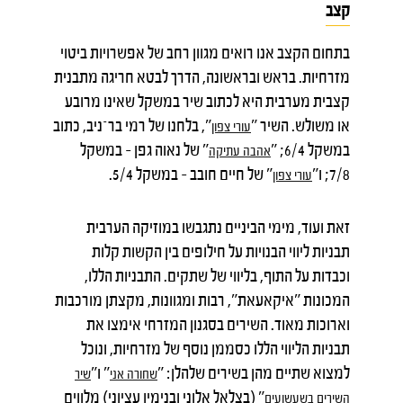
קצב
בתחום הקצב אנו רואים מגוון רחב של אפשרויות ביטוי
מזרחיות. בראש ובראשונה, הדרך לבטא חריגה מתבנית
קצבית מערבית היא לכתוב שיר במשקל שאינו מרובע
או משולש. השיר "
", בלחנו של רמי בר־ניב, כתוב
עורי
צפון
במשקל 6/4; "
" של נאוה גפן – במשקל
אהבה
עתיקה
7/8; ו"
" של חיים חובב – במשקל 5/4.
עורי
צפון
זאת ועוד, מימי הביניים נתגבשו במוזיקה הערבית
תבניות ליווי הבנויות על חילופים בין הקשות קלות
וכבדות על התוף, בליווי של שתקים. התבניות הללו,
המכונות "איקאעאת", רבות ומגוונות, מקצתן מורכבות
וארוכות מאוד. השירים בסגנון המזרחי אימצו את
תבניות הליווי הללו כסממן נוסף של מזרחיות, ונוכל
למצוא שתיים מהן בשירים שלהלן: "
" ו"
שחורה
אני
שיר
" (בצלאל אלוני ובנימין עציוני) מלווים
השירים
בשעשועים