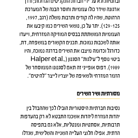
ובחנויות ולא על־ידי חברות התקליטים הגדולות; ודרך
ארגונה שידר כולו עממיות וחוסר הבנה של המערכת
הרהוטה, שהיו לה קודים ותרבות משלה (רגב, 1997,
125–129). יתר על כן, נושאי השירים כמו קיבעו את
העממיות המושתתת בבסיס המוזיקה המזרחית, וייעדו
אותה לשכבות נמוכות. תכנים הקשורים במשפחה, דת,
כדורגל וכדומה מיצבו את השירים בדרגה נמוכה, והיו
ביטוי נוסף ל"עילגות" הסגנון (Halper et al.,
1989). דפוס אופייני זה תאם לסגנונו הממוסחר של
הזמר המזרחי ולשאיפה של יוצריו לייצר "להיטים".
מסורתיות ושיר השירים
נסיבות חברתיות היסטוריות הובילו לכך שההבדל בין
יהדות המזרח ליהדות אשכנז התבטא לא רק בהעדפות
תרבותיות, אסתטיות ומנטליות, אלא גם בתפיסה
הדתית. אפילו חלוצי העלייה השנייה והשלישית, שגדלו