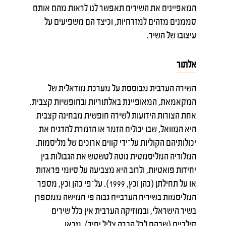
המאפיינים את השירים תאפשר לנו לראות מהם אותם
סממנים מזהים למזרחיות, וכיצד הם משפיעים על
עיצובו של השיר.
אלתור
השירה הערבית מבוססת על מערכת מודאלית של
המקאמאת, המאופיינת באלתוריות ובחופשיות קצבית.
אחת הצורות הידועות לשירה חופשית מבחינה קצבית
היא המוואל, שבו יכולים הזמר או הזמרת להדגים את
יכולותיהם הקוליות על־ידי קווים ארוכים של מליסמות.
המלודיה המליסמטית נוטה לטשטש את הגבולות בין
יחידות פואטיות, ולרוב היא מצביעה על סיומי פראזות
או על תחילתן (כהן וכץ, 1999). על־פי כהן וכץ, מספר
המליסמות בשירים הערביים גבוה פי חמישה ממספרן
בשיר הישראלי, ובמוזיקה הערבית אין כלל שירים
סילביים (שבהם לכל הברה צליל יחיד). מכאן