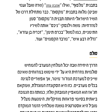
בתבנית "מלפוּף", ואילו "
" (שרה שובל ועמי
אהבה
עזה
שביט) מלווה בתבנית "מקסוּם". כבר מתחילת דרכו של
השיר הישראלי היוותה תבנית ה"מקסום" סמן
למזרחיות: משה וילנסקי "ניכס" אותה לשיריו
התימניים, כמו למשל "בכרם תימן", "זכריה בן עזרא",
"גדליה רבע איש", "מרבד הקסמים" ועוד.
סולם
הדרך היחידה שבה יכול המלחין המערבי להמחיש
סולמיות מזרחית היא על־ידי שימוש במרווחים שאינם
שייכים למערכת המז'ור־מינור, אך אפשריים לנגינה
בכלים מערביים. כזו היא הסקונדה המוגדלת, שמקאם
חג'אז הוא המאפיין המובהק שלה; כמותה גם הנמכה
ביאתית בסיומי פראזות מוזיקליות. הימנעות מצליל
מוביל היא אסטרטגיה נושנה שמלחיני הזמר המוקדם