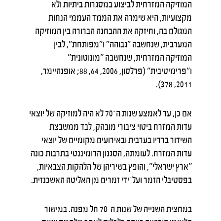
המוזיקה המזרחית לביצוע במסגרות ביתיות ולא
מקצועיות, היא שימרה את הממד העממי הנחות
המגולם בה, וחיזקה את ההבחנה הברורה בין המוזיקה
המערבית, שנחשבה "גבוהה" ו"מפותחת", לבין
המוזיקה המזרחית, שנחשבה "מונוטונית"
ו"פרימיטיבית" (פרלסון, 2006, 64, 88; אופנהיימר,
2011, 378).
אם כן, עד לאמצע שנות ה־70 לא היה למוזיקה של יוצאי
עדות המזרח ביטוי ציבורי מובהק, לבד ממשבצת
השידור ברדיו בערבית ובאירועים מקומיים של יוצאי
עדות המזרח. לעומתה, הסגנון הדומיננטי בתרבות כונה
"ארץ ישראלי", והופץ בשיריהן של הלהקות הצבאיות,
בפסטיבלי הזמר ועל־ידי זמרים מן האליטה האשכנזית.
במחצית השנייה של שנות ה־70 חל מפנה. במישור