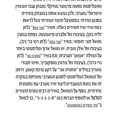
שהמליסמה מהווה פרמטר מוזיקלי מובחן עבור המאזין
הישראלי/מערבי, ולכן נמצא אותה במובהק בשירים
בסגנון מזרחי. בפסטיבל הזמר המזרחי נוכל לראות
כמה שירי שיר השירים כאלה: השיר "
" (לחן
עורי
צפון
דליה כהן), בעיבודו של אלברט פיאמנטה, נפתח במעין
מוואל חצי־חופשי; בשיר "
" (לחן רמי בר־ניב),
עורי
צפון
בעיבודו של אילן מוכיח, יש מוואל ארוך ומליסמטי ביותר
על המילה "אמאן" הערבית; וגם בשיר "
" (לחן
שחורה
אני
גרי גרנד), בעיבודו של מרטין מוסקוביץ', שימי תבורי
מאריך במילים "שחורה אני" על רקע נגינת קאנון. זרותו
של המוואל המליסמטי לסגנון המערבי משרתת במקרה
זה את כוונת המעבדים ליצור שיר מערבי עם מסמנים
מזרחיים. נוסף על המוואל, בשירים רבים נוטים הזמרים
לסלסל או להוסיף הברות כמו "ת-נ-נ-נ-ני", כך למשל
ב"
".
שיר
השירים
בשעשועים