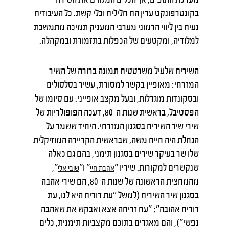
בקונטרפונקט עדין הם חלילים וכלי קשת. כל העיבודים
נעים בין ליווי הרמוני מערבי המעניק תמיכה מתמשכת
למלודיה, ומקטעים של הכפלות בתזמורת ובמקהלה.
השירים שלעיל משרטטים תמונה ברורה של השיר
המזרחי: מאופיין בקשר למסורת, עשיר בסלסולים
ובסקונדות מוגדלות, ובעל מקצב אופייני. עם סיומו של
הפסטיבל, בראשית שנות ה־80, דעכה הפופולריות של
שירי שיר השירים בסגנון המזרחי. היחיד ששמר על
הגחלת היה חיים משה, שבראשית הקריירה המוזיקלית
שלו שר בעיקר שירים בסגנון תימני, בהם גם כאלה
שנקשרים למקורות. שיריו "
" ו"
",
אהבת
חיי
שובי
אלי
מהמחצית הראשונה של שנות ה־80, הם שירי אהבה
בסגנון שיר השירים (למשל "עת דודים היא לנו, עת
דודים אהובה"; "עם זריחה אצא ואבקש את שאהבה
נפשי"), והם מאגדים בתוכם מקצביות תימנית, כלים