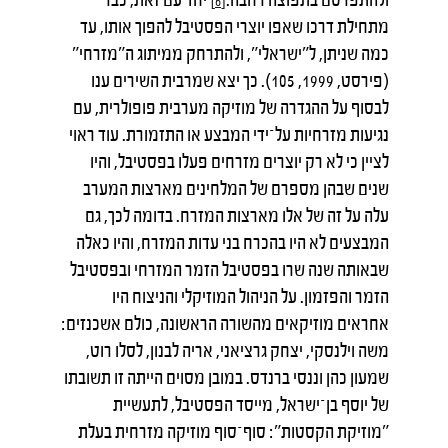
[6]
מתחילת דרכו שאפו יוצרי הפסטיבל להפוך אותו, עד
כמה שניתן, ל"ישראלי", ולהתרחק ממיתוג ה"מזרחי"
(פירסט, 1999, 105). כך יצא שמרבית השירים ענו
לבסוף על ההגדרה של מוזיקה מערבית פופולרית, עם
נגיעות מזרחיות על־ידי המבצע או התזמורת. עוד ראוי
לציין כי לא רק יוצרים מזרחים פעלו בפסטיבל, והיו
שנים שבהן מספרם של המלחינים מארצות המערב
עלה על זה של אלו מארצות המזרח. בדומה לכך, גם
המבצעים לא היו בהכרח בני עדות המזרח, והיו כאלה
שבאותה שנה שרו בפסטיבל הזמר המזרחי ובפסטיבל
הזמר והפזמון. על הניהול המוזיקלי והניצוח היו
אחראים מוזיקאים מהשורה הראשונה, כולם אשכנזים:
משה וילנסקי, יצחק גרציאני, אריה לבנון, לסלו רוט,
שמעון כהן וננסי ברנדס. במובן מסוים הייתה זו תשובתו
של יוסף בן־ישראל, מייסד הפסטיבל, לתעשיית
"מוזיקת הקסטות": סוף־סוף מוזיקה מזרחית בעלת