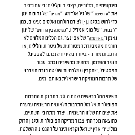
סינקופתיים, מז'וריים, קצביים וקלילים: די אם נזכיר
את "
" של גיל אלדמע ו"
" של נחום היימן
עד
שיפוח
מגדים
כדי לחוש בסגנון.
לצידם הולחנו ואלסים נעימים, כגון
[1]
"
" של מוני אמריליו, "
" של ינון
ליבבתיני
כשושנה
בין
החוחים
נאמן ו"
" של אפי נצר. גם הכלים המלווים לא
בואי
תמה
חורגים מהמסגרת המסורתית של גיטרות וחלילים, או
הרכב תזמורתי – בייחוד בשירים שנכתבו לפסטיבל
הזמר והפזמון. מחצית מהשירים נכתבו עבור
הפסטיבל, שהקרין ממלכתיות ושליטה בזרם המרכזי
של תרבות המוזיקה הישראלית באותם ימים.
השינוי החל בראשית שנות ה־70. התחזקות התרבות
הפופולרית אל מול התרבות הלאומית הרשמית ערערה
את יציבותה של זו הרשמית, ויצרה מתח בין השתיים.
כתוצאה מכך התייצבו המוזיקה הפופולרית וסגנון הרוק
מול שירי ארץ ישראל וקראו תיגר על ההגמוניה השלטת.