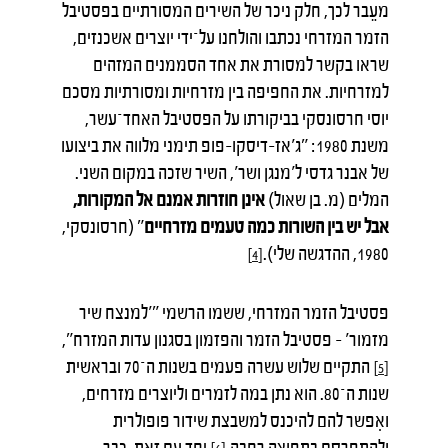
מעֵבר לכך, חלק ניכר של השירים המסורתיים בפסטיבל
הזמר המזרחי נכתבו והולחנו על־ידי יוצרים אשכנזים,
שראו בקשר למסורת את אחד הסממנים המזהים
למזרחיות. את החפיפה בין מזרחיות ומסורתיות מסכם
יוסי חרסונסקי בביקורתו על הפסטיבל האחד־עשר,
משנת 1980: "ג'אז-דיסקו-פופ תימני מלווה את ביצועו
של אבנר גדסי ל'מנגן ושר', השיר שזכה במקום השני.
המלים (מ. בן שאול)
אינן חוזרות אמנם אל המקורות,
אבל יש בין השורות כמה טעמים מזרחיים
" (חרסונסקי,
1980, ההדגשה שלי).
[4]
פסטיבל הזמר המזרחי, ששמו הרשמי "'למנצח שיר
מזמור' – פסטיבל הזמר והפזמון בסגנון עדות המזרח",
התקיים שלוש עשרה פעמים בשנות ה־70 ובראשית
[5]
שנות ה־80. הוא נתן במה לזמרים וליוצרים מזרחים,
ואִפשר להם להיכנס למשבצת שידור פופולרית
ולהתפרסם בתפוצה רחבה.
יחד עם זאת, כבר