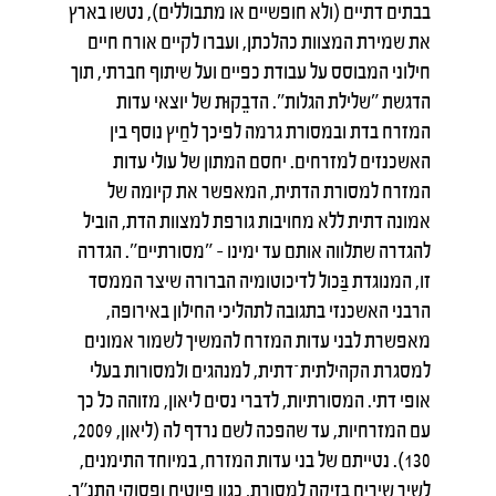
בבתים דתיים (ולא חופשיים או מתבוללים), נטשו בארץ
את שמירת המצוות כהלכתן, ועברו לקיים אורח חיים
חילוני המבוסס על עבודת כפיים ועל שיתוף חברתי, תוך
הדגשת "שלילת הגלות". הדבֵקוּת של יוצאי עדות
המזרח בדת ובמסורת גרמה לפיכך לחַיץ נוסף בין
האשכנזים למזרחים. יחסם המתון של עולי עדות
המזרח למסורת הדתית, המאפשר את קיומה של
אמונה דתית ללא מחויבות גורפת למצוות הדת, הוביל
להגדרה שתלווה אותם עד ימינו – "מסורתיים". הגדרה
זו, המנוגדת בַּכול לדיכוטומיה הברורה שיצר הממסד
הרבני האשכנזי בתגובה לתהליכי החילון באירופה,
מאפשרת לבני עדות המזרח להמשיך לשמור אמונים
למסגרת הקהילתית־דתית, למנהגים ולמסורות בעלי
אופי דתי. המסורתיות, לדברי נסים ליאון, מזוהה כל כך
עם המזרחיות, עד שהפכה לשם נרדף לה (ליאון, 2009,
130). נטייתם של בני עדות המזרח, במיוחד התימנים,
לשיר שירים בזיקה למסורת, כגון פיוטים ופסוקי התנ"ך,