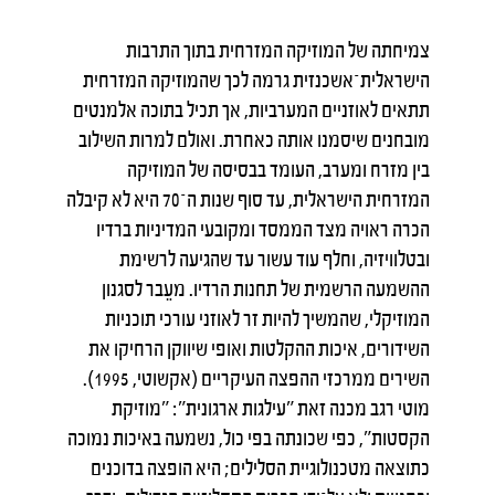
צמיחתה של המוזיקה המזרחית בתוך התרבות
הישראלית־אשכנזית גרמה לכך שהמוזיקה המזרחית
תתאים לאוזניים המערביות, אך תכיל בתוכה אלמנטים
מובחנים שיסמנו אותה כאחרת. ואולם למרות השילוב
בין מזרח ומערב, העומד בבסיסה של המוזיקה
המזרחית הישראלית, עד סוף שנות ה־70 היא לא קיבלה
הכרה ראויה מצד הממסד ומקובעי המדיניות ברדיו
ובטלוויזיה, וחלף עוד עשור עד שהגיעה לרשימת
ההשמעה הרשמית של תחנות הרדיו. מעֵבר לסגנון
המוזיקלי, שהמשיך להיות זר לאוזני עורכי תוכניות
השידורים, איכות ההקלטות ואופי שיווקן הרחיקו את
השירים ממרכזי ההפצה העיקריים (אקשוטי, 1995).
מוטי רגב מכנה זאת "עילגות ארגונית": "מוזיקת
הקסטות", כפי שכונתה בפי כול, נשמעה באיכות נמוכה
כתוצאה מטכנולוגיית הסלילים; היא הופצה בדוכנים