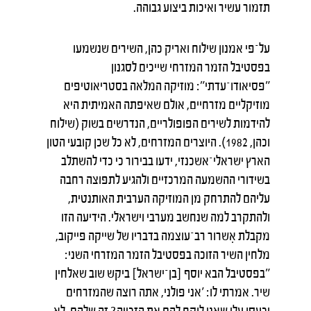
תזמור עשיר ואיכות ביצוע גבוהה.
על־פי אמנון שילוח ואריק כהן, השירים שנשמעו
בפסטיבל הזמר המזרחי שייכים לסגנון
"פסיאודו־עדתי": מוזיקה המלאה בסטריאוטיפים
מוזיקליים מזרחיים, אולם שאיפתה האמיתית היא
להידמות לשירים הפופולריים, הנדרשים בשוק (שילוח
וכהן, 1982). היוצרים המזרחים, לא כל שכן קובעי הטון
הארץ ישראלי־אשכנזי, ידעו בבירור כי כדי להשתלב
בשידורי ההשמעה המרכזיים ולהגיע לתפוצה רחבה
עליהם להתרחק מן המוזיקה הערבית האותנטית,
ולהתקרב למה שנחשב מערבי וישראלי. הידיעה הזו
מקבלת אִשרור רב־עוצמה בדבריו של שייקה פייקוב,
מלחין השיר הזוכה בפסטיבל הזמר המזרחי השני:
"בפסטיבל הבא יוסף [בן־ישראל] ביקש שוב שאלחין
שיר. אמרתי לו: 'אני פולני, אתה רוצה שהמזרחים
יכעסו עלי שאני לוקח להם את הזכייה? זה שלהם, לא