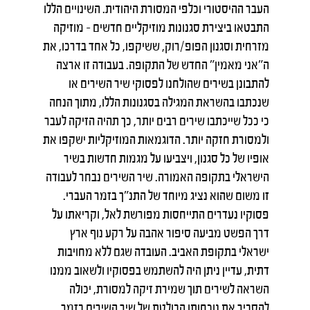
העבר ההיסטורי וכלפי המסורת היהודית. השינויים הללו
התבטאו ביצירת סגנונות מוזיקליים חדשים – מוזיקה
מזרחית וסגנון הפופ/רוק, ששיקפו, כל אחד בדרכו, את
ה"אני מאמין" החדש של התקופה. בעבודה זו ארצה
להתבונן בשירים שהולחנו לפסוקי שיר השירים או
שנכתבו בהשראת המגילה בסגנונות הללו, מתוך הנחה
כי ככל שייכתבו שירים רבים יותר, כך תהיה הזיקה לעבר
ולמסורת חזקה יותר. הדוגמאות המוזיקליות ישקפו את
אופיו של כל סגנון, ויצביעו על מגמות חדשות בשיר
הישראלי בתקופה האמורה. שיר השירים נבחר לעבודה
זו משום שהוא נציג מיוחד של התנ"ך בזמר העברי.
פסוקיו נעדרים התייחסות מפורשת לאל, וקריאתו על
דרך הפשט מביעה סיפור אהבה על רקע נוף ארץ
ישראלי בתקופת האביב. העובדה שגם ללא מחויבות
דתית, עדיין ניתן היה להשתמש בפסוקיו ולשאוב ממנו
השראה לשירים תוך שמירת זיקה למסורת, יכולה
להסביר את נוכחותו הבולטת של שיר השירים בזמר