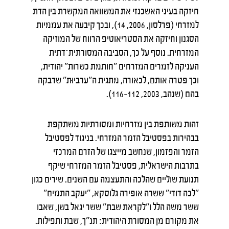
חיזקה בעיני האשכנזי את המשוואה המקשרת בין הדת
למזרחי (פרלסון, 2006, 14), ובכך קיבעה את עממיות
הסגנון וחיזקה את הסטריאוטיפ הרווח של המוזיקה
המזרחית. נוסף על כך, הסביבה המסורתית־דתית
העניקה לזמרים המזרחים "חותמת כשרות" יהודית,
וכך פטרה אותם, לכאורה, מתגית ה"ערביוּת" שדבקה
בהם (שנהב, 2003, 112–116).
זהות משותפת בין מזרחיות ומסורתיות משתקפת
בבהירות בפסטיבל הזמר המזרחי. בניגוד לפסטיבל
הזמר והפזמון, שנחשב מייצגו של הזרם המרכזי
בתרבות הישראלית, פסטיבל הזמר המזרחי שיקף
תנועת שוליים שהלכה והתעצמה עם השנים. שירים כגון
"לכה דודי" ששרה אופירה גלוסקא, "יעקב התמים"
ששר משה הלל ו"לקראת שבת" ששר יגאל בשן, שאבו
את מקורם מן המסורת היהודית: תנ"ך, שבת ותפילות.