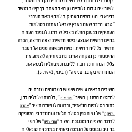
נקטו כדי להתחבר לשורשים מזרחיים מן הצד האחד,
ולשורשים טרום־גלותיים מן הצד האחר. כך קישר מנשה
רבינא בין המודוסים העתיקים למקאמאת הערבי:
"טבעי הדבר שאנו בארץ ישראל נאחזנו בסולמות
העתיקים כבעוגן הצלה בשביל שירתנו. למפנה העצום
בחיינו דרושים אמצעי ביטוי חדשים: שפה חדשה, הברה
חדשה וצלילים חדשים. וכשם שבשפה פנינו אל העבר
ההיסטורי כן נפקחה אוזננו גם במוזיקה לשמוע את
צלילי המזרח כקרובים לליבנו וכמסוגלים לבטא את
המתרחש בקרבנו פנימה" (רבינא, 1942, 5).
השירים הבאים עושים שימוש במרווחים מזרחיים
להדגשת הסגנון: השיר "
", בלחנה של דליה כהן,
עורי
צפון
כתוב בסולמיות חג'אזית, ובדומה לו פותח השיר "
אהבה
" של נאוה גפן בסולם חג'אז ומתנודד בין הטוניקה
עתיקה
לדרגה השנייה המונמכת. השיר "
" של רמי
עורי
צפון
בר־ניב מבוסס על הנמכה ביאתית במרכזים טונאליים