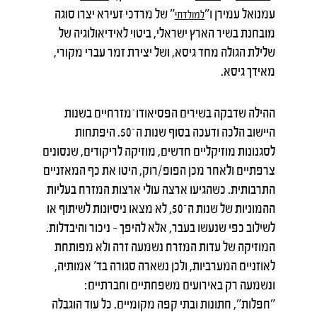
עמנואל עמירן ו"
" של מרדכי זעירא יצרו סוגה
למולדתי
מובחנת בשיר הארץ ישראלי, ביטוי לאידיאולוגיה של
שלילת הגולה מחד גיסא, ושל יצירת זמר עברי מקורי,
מאידך גיסא.
ההילה שדבקה בשירים הפסיאודו־מזרחיים בשנות
היישוב הלכה ודעכה בסוף שנות ה־50. היפתחות
לסגנונות מוזיקליים חדשים, מוזיקה לריקודים, שנסונים
צרפתיים ולאחר מכן הפופ/רוק, היטו את כף המאזניים
התרבותית. כשהגיעו ארצה עולי ארצות המזרח בעליות
ההמוניות של שנות ה־50, לא מצאו ניסיונות לשיתוף או
לשילוב כפי שנעשו בעבר, אלא להיפך – ניכור והיבדלות.
המוזיקה של עדות המזרח נשמעה זרה ולא מפותחת
לאוזניים המערביות, ולכן נשארה סגורה בד' אמותיה,
ונשמעה רק באירועים משפחתיים וחברתיים:
"חפלות", חתונות ובתי קפה מקומיים. כל עוד הוגבלה