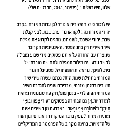
שלנו, הישראלים
'" (פטימר, 2018, ההדגשה שלי).
יש לזכור כי שיר השירים אינו זר לבן עדות המזרח. בקרב
יהודי המזרח נהוג לקוראו מדי ערב שבת, לפני קבלת
שבת. יהודי אשכנז, לעומתם, נוהגים לקרוא את מגילת
שיר השירים רק בחג הפסח. האינטימיות הקרובה
שנוצרת עם החזרה על אותם פסוקים מדי שבוע מובילה
לקשר טבעי עם מילות המגילה ולתחושה מוכרת של
בית. לפיכך, מראשית הופעתו של פסטיבל הזמר
המזרחי בתחילת שנות ה־70 נכתבו עשרה שירי שיר
השירים בסגנון מזרחי, מרביתם עונים להגדרת השיר
המזרחי הפופולרי – סגנון פופ/רוק עם סממנים מזהים
למזרחיות.
גם הבחירה בפסוקים "עוּרִי צָפוֹן וּבוֹאִי
[7]
תֵימָן" ו"שְׁחוֹרָה אֲנִי וְנָאוָה" בארבעה מן השירים אינה
מותירה מקום לספק בדבר המיקום הגיאוגרפי וגון העור
של הדמויות. בחינה מקרוב של הפרמטרים המוזיקליים