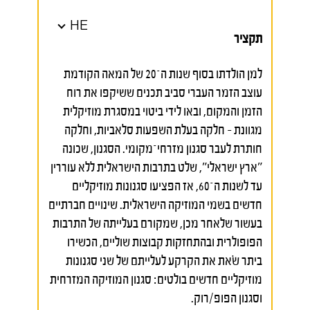
HE
תקציר
למן הולדתו בסוף שנות ה־20 של המאה הקודמת
עוצב הזמר העברי סביב תכנים ששיקפו את רוח
הזמן והמקום, ובאו לידי ביטוי במסגרת מוזיקלית
מגוונת – חלקה בעלת השפעות סלאביות, וחלקה
חותרת לעבר סגנון מזרחי־מקומי. הסגנון, שכונה
"ארץ ישראלי", שלט בתרבות הישראלית ללא עוררין
עד לשנות ה־60, אז הפציעו סגנונות מוזיקליים
חדשים בשמי המוזיקה הישראלית. שינויים חברתיים
בעשור שלאחר מכן, שמקורם בעלייתה של התרבות
הפופולרית ובהתחזקות קבוצות שוליים, הכשירו
ביתר שׂאת את הקרקע לעלייתם של שני סגנונות
מוזיקליים חדשים בולטים: סגנון המוזיקה המזרחית
וסגנון הפופ/רוק.