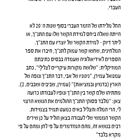
העברי.
החל מלידתו של הזמר העברי בסוף שנות ה־20 לא
הייתה שאלה ביחס למידת הקשר שלו עם התנ"ך, או
ליתר דיוק – למידת הקשר של יוצריו עם התנ"ך.
המלחינים, שחשו קשר עמוק לתנ"ך, חיברו את ספר
הספרים לאידיאולוגיה שעמדה בבסיס כתיבתם
המוזיקלית: "שלושה מקורות עיקריים לצלילַי", כתב
עמנואל עמירן, "ניגוניו של אבי, דבר התנ"ך ונופה של
הארץ (בדמיון ובמציאות)" (עמירן, שביבים ושבבים, 2).
מתתיהו שלם קשר בין התנ"ך ונופיו לעבודתו כרועה
צאן: "מלבד פסוקי התנ"ך ההולמים את הנושא הרצוי
לי, הרי המלה והצליל באים כמעט תמיד בצמידות.
הקשר הממשי שלי לעבודה בצאן הוליד על כן שירים
רבים בנושא זה, מהם המזדמרים על פי לחן ומהם על פי
מקרא בלבד"