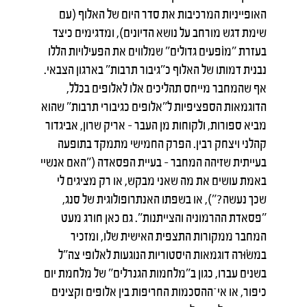
האופייניות המרכיבות את סדר היום של האלוף (עם
שימת דגש מורחב על נושא הדיונים), ומדגימים כיצד
בעזרת "מוֹפעים גדולים" שמלווים את הפעילויות הללו
נבנית דמותו של האלוף כ"גיבור תרבות" בארגון הצבאי.
אף שהמחבר מייחס תהליכים אלו לאלופים בכלל,
הדוגמאות הספציפיות ל"אלופים כגיבורי תרבות" שהוא
מביא ספורות, ולקוחות מן העבר – אריק שרון, אביגדור
קהלני ויצחק רבין. הפרק החמישי מתמקד בתופעה
בעייתית שזיהה המחבר – בעיית הפסאדה ("האם אנשיי
באמת עושים את מה שאני מבקש, או רק מציגים לי
שכך נעשה?"), או בשפתו האנתרופולוגית של סנג,
"פסאדת ההרמוניה והצייתנות". גם כאן חורג מעט
המחבר ממקורות התצפית האישית שלו, ומזכיר
במשׂוּרה דוגמאות היסטוריות הנוגעות לאלופי צה"ל
בשנים עברו, כגון ב"מלחמות הגנרלים" של מלחמת יום
כיפור, או אי־ההסכמות החריפות בין אלופים וקצינים