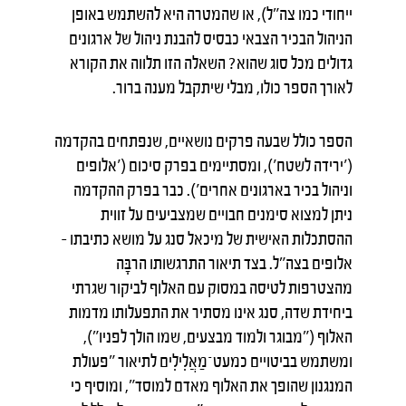
ייחודי כמו צה"ל), או שהמטרה היא להשתמש באופן
הניהול הבכיר הצבאי כבסיס להבנת ניהול של ארגונים
גדולים מכל סוג שהוא? השאלה הזו תלווה את הקורא
לאורך הספר כולו, מבלי שיתקבל מענה ברור.
הספר כולל שבעה פרקים נושאיים, שנפתחים בהקדמה
('ירידה לשטח'), ומסתיימים בפרק סיכום ('אלופים
וניהול בכיר בארגונים אחרים'). כבר בפרק ההקדמה
ניתן למצוא סימנים חבויים שמצביעים על זווית
ההסתכלות האישית של מיכאל סנג על מושא כתיבתו –
אלופים בצה"ל. בצד תיאור התרגשותו הרבָּה
מהצטרפות לטיסה במסוק עם האלוף לביקור שגרתי
ביחידת שדה, סנג אינו מסתיר את התפעלותו מדמות
האלוף ("מבוגר ולמוד מבצעים, שמו הולך לפניו"),
ומשתמש בביטויים כמעט־מַאֲלִילִים לתיאור "פעולת
המנגנון שהופך את האלוף מאדם למוסד", ומוסיף כי