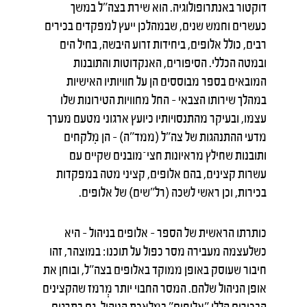
דוקטור באנתרופולוגיה. הוא שירת בצה"ל במשך
כעשרים וחמש שנים, שבמהלכן ייעץ למפקדים בכירים
רבים, כולל אלופים, ביחידות זרוע היבשה, בחיל הים
ובמטה הכללי. הסיפורים, האנקדוטות והתובנות
המובאים בספר מבוססים הן על חוויותיו האישיות
במהלך שירותו הצבאי – החל מחוויות הטירונות שלו
עצמו, ובעיקר מהתנסויותיו כיועץ ארגוני מטעם מערך
מדעי ההתנהגות של צה"ל (ממד"ה) – הן מִלקחים
ותובנות שחילץ מראיונות חצי־מובנים שקיים עם
עשרות קצינים, בהם אלופים, קציני מטה במפקדות
בכירות, וכן ראשי לשכה (רל"שים) של אלופים.
כותרתו הראשית של הספר – אלופים בניהול – היא
כשלעצמה מעבירה מסר כפול על תוכנו: במוצהר, זהו
חיבור שעוסק באופן ממוקד באלופים בצה"ל, ובוחן את
אופן הניהול שלהם. המסר החבוי יותר מְרמז שהקצינים
הבכירים הללו "אלופים" במלאכת הניהול. גם בתרגום