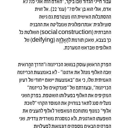
עבור חיילי הגדוד שבו ביקר, "האדם הזה אולי כלל לא
אדם, אולי הוא בן־אלים?" (עמ' 22). אל זווית
ההסתכלות האישית הזו מצטרפת גם גישה
סוציולוגית־אנתרופולוגית שמבליטה את ההבניה
החברתית (social construction) השולטת כל
כך בצבא, שאכן תורמת להַאֲלָהָה (deifying) של
האלופים שבראש המערכת.
הפרק הראשון עוסק במושג הכריזמה ו"הדרך ההֶרואית
שבה האלוף מנהל את ארגונו" – לא באמצעות הכריזמה
האמיתית שלו, כי אם "באמצעות יישום ייחודי של רעיון
הכריזמה", ובעזרתם של "פונדקאים של כריזמה"
המקיפים את האלוף בפעילותו השוטפת. בפרק השני
מצליח סנג לתאר במדויק את המוסד הקרוי "לשכת
אלוף" כמנוף מתוחכם המאפשר לאלוף להעצים את
השפעתו הארגונית, ולא כמסגרת משרדית צדדית. שני
הפרקים הבאים מספקים דוגמאות לפעילויות