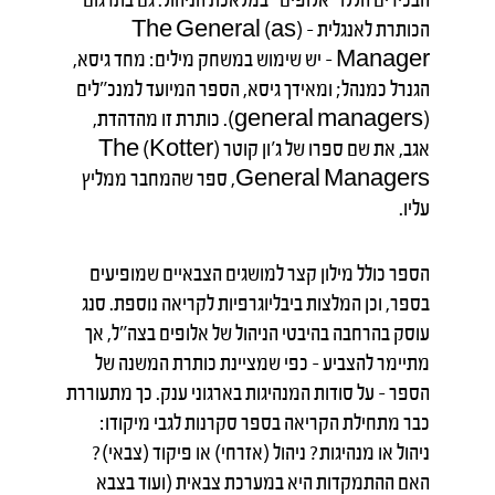
הכותרת לאנגלית – The General (as)
Manager – יש שימוש במשחק מילים: מחד גיסא,
הגנרל כמנהל; ומאידך גיסא, הספר המיועד למנכ"לים
(general managers). כותרת זו מהדהדת,
אגב, את שם ספרו של ג'ון קוטר (Kotter) The
General Managers, ספר שהמחבר ממליץ
עליו.
הספר כולל מילון קצר למושגים הצבאיים שמופיעים
בספר, וכן המלצות ביבליוגרפיות לקריאה נוספת. סנג
עוסק בהרחבה בהיבטי הניהול של אלופים בצה"ל, אך
מתיימר להצביע – כפי שמציינת כותרת המשנה של
הספר – על סודות המנהיגות בארגוני ענק. כך מתעוררת
כבר מתחילת הקריאה בספר סקרנות לגבי מיקודו:
ניהול או מנהיגות? ניהול (אזרחי) או פיקוד (צבאי)?
האם ההתמקדות היא במערכת צבאית (ועוד בצבא