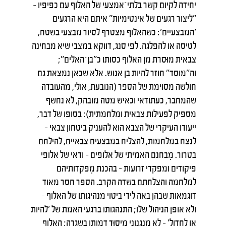
יחידה לקיום קשר בלתי־אמצעי של האלוף עם כפיפיו –
"ליצור רגעים של אינטימיות" איתם היא הרגעים
'המבצעיים': כשהאלוף מצטרף לסיור מבצעי בשטח,
לטיסה או להפלגה. לפי סנג, דווקא במצבי שיא מבחינה
צבאית מוּסרת מן האלוף כסותו כ"בן־האלים";
וה"מוסד" חוזר להיות בן אנוש. אלא שכאן נמצאת גם
חולשה מסוימת של הספר (הנובעת, אולי, מהעובדה
שהמחבר, כעתודאי וכאיש מטה מובהק, לא נחשף
מספיק לפעילות צבאית ומלחמתית): בסופו של דבר,
ייעודו העיקרי של הצבא הוא להעניק ביטחון צבאי –
לנצח במלחמות, להצליח במבצעים צבאיים, להילחם
בטרור. מִבחנם האמיתי של אלופים – ודאי של אלופי
פיקודים ומפקדי זרועות – בהכנת מִפקדותיהם
למלחמה והצלחתם בשדה הקרב. הספר חסר מאוד
דוגמאות שבהן באה לידי ביטוי מנהיגותו של האלוף –
ולא אופן הניהול שלו; התנהגותו ברגעי האמת של 'להיות
או לחדול' – לא מנגנוני מִיסוּד דמותו בשגרה; האלוף