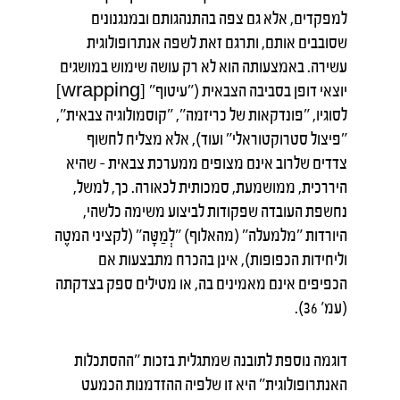
למפקדים, אלא גם צפה בהתנהגותם ובמנגנונים
שסובבים אותם, ותרגם זאת לשפה אנתרופולוגית
עשירה. באמצעותה הוא לא רק עושה שימוש במושגים
יוצאי דופן בסביבה הצבאית ("עיטוף" [wrapping]
לסוגיו, "פונדקאות של כריזמה", "קוסמולוגיה צבאית",
"פיצול סטרוקטוראלי" ועוד), אלא מצליח לחשוף
צדדים שלרוב אינם מצופים ממערכת צבאית – שהיא
היררכית, ממושמעת, סמכותית לכאורה. כך, למשל,
נחשפת העובדה שפקודות לביצוע משימה כלשהי,
היורדות "מלמעלה" (מהאלוף) "לְמַטָּה" (לקציני המטֶה
וליחידות הכפופות), אינן בהכרח מתבצעות אם
הכפיפים אינם מאמינים בה, או מטילים ספק בצדקתה
(עמ' 36).
דוגמה נוספת לתובנה שמתגלית בזכות "ההסתכלות
האנתרופולוגית" היא זו שלפיה ההזדמנות הכמעט