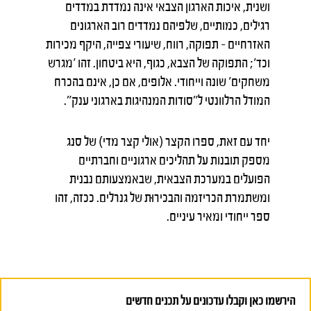
ושנית, איכות הארגון הצבאי אינה נמדדת במדדים
רגילים, כמותיים, שלפיהם נמדדים רוב הארגונים
האזרחיים – תפוקה, רווח, שיעורי צפייה, היקף מכירות
וכד'; התפוקה של הצבא, כגוף, היא ביטחון. זהו 'מגרש
משחקים' שונה וייחודי. אלופים, אם כן, אינם בהכרח
המודל הרלוונטי ל"סודות המנהיגות בארגוני ענק".
יחד עם זאת, ספרו הקצר (אולי קצר מדי) של סנג
מספק תובנות על תהליכים ארגוניים וחברתיים
הפועלים במערכת הצבאית, שבאמצעותם נבנית
ומשתמרת הכריזמה והבכירוּת של גנרלים. ככזה, זהו
ספר ייחודי ומאיר עיניים.
הירשמו כאן וקבלו עדכונים על תכנים חדשים