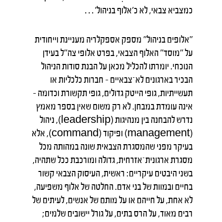
כמצביא צבאי, לא כ'אלוף בניהול'…
"אלופים בניהול" מספק אספקלריה מעניינת וייחודית
על "מוסד" האלוף הצבאי, בפרט אלופי צה"ל בעידן
הנוכחי. יומרתו להכליל מכאן על הבנת סודות הניהול
הבכיר בארגונים לא־צבאיים – חברות כלכליות או
תעשייתיות, גופי הייטק גדולים, גופי תקשורת וכדומה –
אינה עומדת במבחן. לא רק משום שאין בספר מאמץ
נדרש להבחנה בין מנהיגות (leadership), ניהול
(management) ופיקוד (command), אלא
בעיקר מפני שהמסגרת הצבאית שונה במהותה מכל
מסגרת ארגונית־אזרחית, גדולה ומורכבת ככל שתהיה,
בשני היבטים עיקריים: ראשית, העיסוק הצבאי קשור
בחיים ובמוות של בני אדם. החלטה של אלוף משפיעה,
לא אחת, על חייהם או על מותם של אנשים, לעיתים של
רבים מאוד, על הרס בתים, על גורל יישובים שלמים;