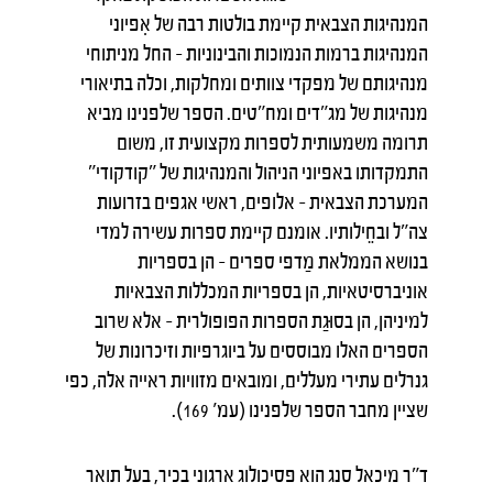
המנהיגות הצבאית קיימת בולטות רבה של אִפיוני
המנהיגות ברמות הנמוכות והבינוניות – החל מניתוחי
מנהיגותם של מפקדי צוותים ומחלקות, וכלה בתיאורי
מנהיגות של מג"דים ומח"טים. הספר שלפנינו מביא
תרומה משמעותית לספרות מקצועית זו, משום
התמקדותו באפיוני הניהול והמנהיגות של "קודקודי"
המערכת הצבאית – אלופים, ראשי אגפים בזרועות
צה"ל ובחֵילותיו. אומנם קיימת ספרות עשירה למדי
בנושא הממלאת מַדפי ספרים – הן בספריות
אוניברסיטאיות, הן בספריות המכללות הצבאיות
למיניהן, הן בסוּגַת הספרות הפופולרית – אלא שרוב
הספרים האלו מבוססים על ביוגרפיות וזיכרונות של
גנרלים עתירי מעללים, ומובאים מזוויות ראייה אלה, כפי
שציין מחבר הספר שלפנינו (עמ' 169).
ד"ר מיכאל סנג הוא פסיכולוג ארגוני בכיר, בעל תואר