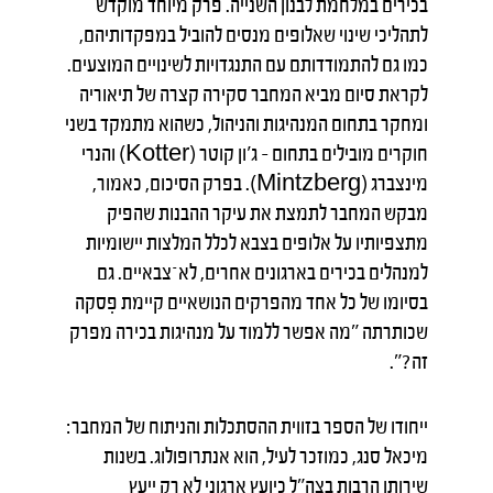
בכירים במלחמת לבנון השנייה. פרק מיוחד מוקדש
לתהליכי שינוי שאלופים מנסים להוביל במפקדותיהם,
כמו גם להתמודדותם עם התנגדויות לשינויים המוצעים.
לקראת סיום מביא המחבר סקירה קצרה של תיאוריה
ומחקר בתחום המנהיגות והניהול, כשהוא מתמקד בשני
חוקרים מובילים בתחום – ג'ון קוטר (Kotter) והנרי
מינצברג (Mintzberg). בפרק הסיכום, כאמור,
מבקש המחבר לתמצת את עיקר ההבנות שהפיק
מתצפיותיו על אלופים בצבא לכלל המלצות יישומיות
למנהלים בכירים בארגונים אחרים, לא־צבאיים. גם
בסיומו של כל אחד מהפרקים הנושאיים קיימת פִסקה
שכותרתה "מה אפשר ללמוד על מנהיגות בכירה מפרק
זה?".
ייחודו של הספר בזווית ההסתכלות והניתוח של המחבר:
מיכאל סנג, כמוזכר לעיל, הוא אנתרופולוג. בשנות
שירותו הרבות בצה"ל כיועץ ארגוני לא רק ייעץ