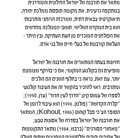
מתאר את חורבנה של ישראל החילונית והמודרנית
במתקפה גרעינית. את מקומה תופסת ממלכת יהודה,
תיאוקרטיה צבאית דתית, שמרכזה הרוחני והתרבותי
הוא בית המקדש השלישי. תושבי הממלכה מחדשים
את הפולחנים המוכרים מן העת העתיקה, ובין היתר –
העלאת קורבנות של בעלי חיים ושל בני אדם.
חזיונות בעתה המתארים את חורבנה של ישראל
מופיעים גם בקולנוע המקומי, אם כי בהיקף מצומצם
יותר. עם זאת, נראה כי בחלוף השנים הם הולכים
ומתרבים. ראוי להזכיר בהקשר זה את העיבוד קולנועי
לספרו של עמוס קינן "הדרך לעין חרוד" (ערן, 1990);
"קלרה הקדושה" (פולמן, 1996) הוא עיבוד לרומן של
הסופר הצ'כי פבל קוהוט (Kohout, 1986), המתאר
את חורבנה של ישראל בסדרה של אסונות טבע;
"מאחורי הסורגים" (ברבש, 1984) מתאר התקוממות
של אסירים יהודים ופלסטינים המפגינים שיתוף פעולה