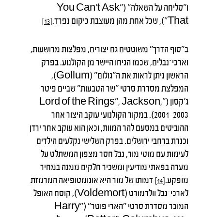
ו"סליחה על השאלה" ("You Can’t Ask
That"), שכל אחת מהן מעוצבת כיקום נפרד.
[13]
ב"סוף הדרך" משוטטים גם יצורים, מפלצות מרושעות,
וארכי־נבלים, שכמו הגיחו היישר מן הקולנוע. בפרק
הראשון ניתן לראות את ה"גולום" (Gollum),
המפלצת מסדרת סרטי "שר הטבעות" שביים פיטר
ג'קסון ("Lord of the Rings", Jackson,
2001–2003). במקור הקולנועי עוקב היצור אחר
ההוביטים במסעם להר המוות, וכאן הוא עוקב אחר ירדן
וכנרת ברחבי ירושלים. בפרק השלישי נקלעים הילדים
לעימות עם מוטי מור, נבל חסר מצפון המשתלט על
מערה בפאתי מודיעין ומשכיר חלקים ממנה במחיר
מופקע.
דמותו של מור היא אונומטופיאה המרמזת
[14]
לארכי־נבל וולדמורט (Voldemort), קוסם האופל
המוכר מסדרת סרטי "הארי פוטר" ("Harry