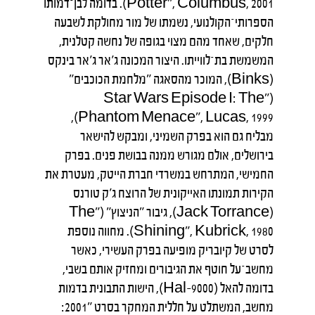
Potter", Columbus, 2001). בדומה לבן־דמותו
הספרותי־הקולנועי, נשמתו של מור מחולקת לשבעה
חלקים, שאחד מהם מצוי בגופה של נחשה קטלנית,
המשמשת בת־לווייתו. היצור המכונה ג'אר ג'אר בינקס
(Binks), המוכר מהסאגה "מלחמת הכוכבים"
("Star Wars Episode I: The
Phantom Menace", Lucas, 1999),
מבליח גם הוא בפרק השמיני, ומבקש להישאר
בירושלים, אולם מגורש ממנה בבושת פנים. בפרק
החמישי, המתרחש במשרדי חברת הייטק, מעטרת את
הקירות תמונתו האייקונית של הרוצח ג'ק טורנס
(Jack Torrance), גיבור "הניצוץ" ("The
Shining", Kubrick, 1980). מחווה נוספת
לסרט של קיובריק מופיעה בפרק העשירי, כאשר
מחשב־על חוטף את הגיבורים ומחזיק אותם בשבי,
בדומה להאל (Hal-9000), הישות התבונית בדמות
מחשב, המשתלט על חללית המחקר בסרט "2001: