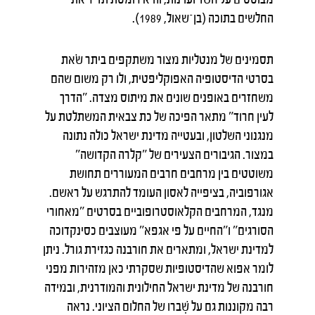
החלשים בתוכה (בן־שאול, 1989).
תסמינים של מנטליות מצור משתקפים ביתר שׂאת
בסרטי הדיסטופיה האפוקליפטית, ולו רק משום שהם
משחזרים באופנים שונים את מיתוס מצדה. "הדרך
לעין חרוד" מתאר הפיכה של כת צבאית המשתלטת על
מנגנוני השלטון, ובעטייה מדינת ישראל כולה נתונה
במצור. הגיבורים הצעירים של "קלרה הקדושה"
משוטטים בין מרחבים חרבים המעוררים תחושת
אגורפוביה, בציפייה לאסון העומד להתרגש על ראשם.
מנגד, המרחבים הקלאוסטרופוביים בסרטים "מאחורי
הסורגים" ו"החיים על פי אגפא" מעוצבים כסינקדוכה
למדינת ישראל, ומתארים את חורבנה כגזירת גורל. ניתן
לומר אפוא שהדיסטופיות שסקרתי כאן מזהירות מפני
חורבנה של מדינת ישראל החילונית והמודרנית, ובמידה
רבה מקוננות גם על שִׁברו של החלום הציוני. נראה