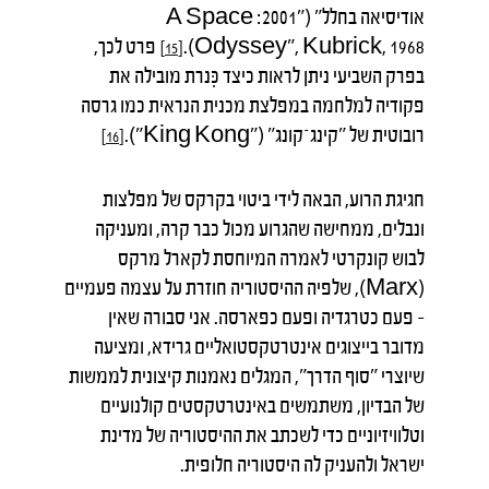
אודיסיאה בחלל" ("2001: A Space
Odyssey", Kubrick, 1968).
פרט לכך,
[15]
בפרק השביעי ניתן לראות כיצד כִּנרת מובילה את
פקודיה למלחמה במפלצת מכנית הנראית כמו גרסה
רובוטית של "קינג־קונג" ("King Kong").
[16]
חגיגת הרוע, הבאה לידי ביטוי בקרקס של מפלצות
ונבלים, ממחישה שהגרוע מכול כבר קרה, ומעניקה
לבוש קונקרטי לאמרה המיוחסת לקארל מרקס
(Marx), שלפיה ההיסטוריה חוזרת על עצמה פעמיים
– פעם כטרגדיה ופעם כפארסה. אני סבורה שאין
מדובר בייצוגים אינטרטקסטואליים גרידא, ומציעה
שיוצרי "סוף הדרך", המגלים נאמנות קיצונית לממשות
של הבדיון, משתמשים באינטרטקסטים קולנועיים
וטלוויזיוניים כדי לשכתב את ההיסטוריה של מדינת
ישראל ולהעניק לה היסטוריה חלופית.