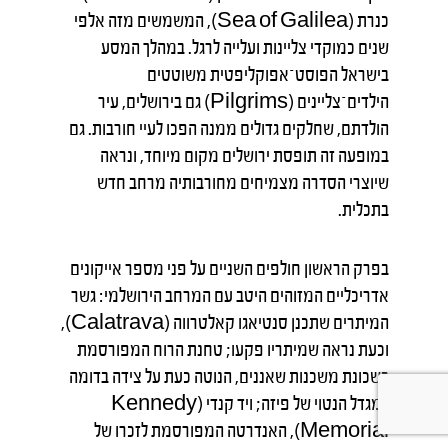
כנרת (Sea of Galilea), המשמשים מזה אלפי
שנים כמוקדי צליינות ועלייה לרגל. במהלך המסע
בישראל הפוסט־אפוקליפטית משוטטים
הילדים־צליינים (Pilgrims) גם בירושלים, עיר
הולדתם, שחלקים גדולים ממנה הפכו לעיי חורבות. גם
במופעה זה תופסת ירושלים מקום מיוחד, ונראה
שיוצרי הסדרה מצמיחים מחורבותיה מרחב חדש
בתכלית.
בפרק הראשון חולפים השניים על פני מספר אייקונים
אדריכליים המזוהים היטב עם המרחב הירושלמי: גשר
המיתרים שתכנן סנטיאגו קאלטרווה (Calatrava),
וכעת נראה שמיתריו פקעו; טחנת הרוח המפורסמת
בשכונת משכנות שאננים, הנוטה כעת על צידה בדומה
למגדל הנטוי של פיזה; ויד קנדי (Kennedy
Memorial), האנדרטה המפורסמת לזכרו של