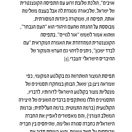
אויבים", הולכת שלובת זרוע עם התפיסה הקונצנטרית
של ישראל, שלכאורה מנוגדת לה אבל בעצם משלימה
אותה. תפיסה זו, שמקורה ביהדות המסורתית,
מבוססת על ההנחה שהעם היהודי הוא "העם הנבחר",
ושהוא אמור לשמש "אור לגויים". בתפיסה
הקונצנטרית המהדהדת את האמרה המקראית "עם
לבדד ישכון", ניתנים לזיהוי גם הערש והמקור של
ההיבריס הישראלי־הצברי.
[4]
תפיסת המצור השתרשה גם בקולנוע המקומי, כפי
שמראה ניצן בן־שאול, הבוחן במחקרו תסמינים של
מנטליות מצור בקולנוע הישראלי לדורותיו. לדבריו,
התסמינים הללו משתקפים ברבדים השונים של היצירה
הקולנועית (ברמה התמטית; ברמה העלילתית; וברמת
המשלב הצורני), והם מאפשרים לאפיין את החברה
הישראלית כחברה סגורה ואלימה, שהיחסים בין חבריה
מבוססים על חשד ועוינות, והיא רומסת תדיר את