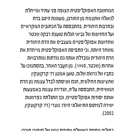
המחשבה האפוקליפטית הצופה פני עתיד ומייחלת
לגאולה שתצמח מן החורבן, מעוגנת היטב בדת
ובתרבות היהודית. בהתבססה על הכתובים המקראיים
ועל החזיונות של נביאי הגלות טוענת רבקה שכטר
שחזיונות אפוקליפטיים מעצבים את הדת היהודית
משחר היותה, וכי התפיסה האפוקליפטית מייחדת את
הדת היהודית ומבדלת אותה גם מדתות ומתרבויות
אחרות (שכטר, 1990). מן העֵבר האחר, בהסתמכו על
כתביו של גרשֹם שלום, טוען אמנון רז־קרקוצקין
שהציונות החילונית, הגם שניסתה לבדל עצמה מן הדת
המשיחית, התבססה עליה, הגדירה עצמה באמצעות
אותם יסודות אפוקליפטיים, וכך התגלתה כפרשנות
ישירה למיתוס התיאולוגי היודו־נוצרי (רז־קרקוצקין,
2002).
כחוליה נוספת בשושלת עתיקת יומין של סיפורי חורבן