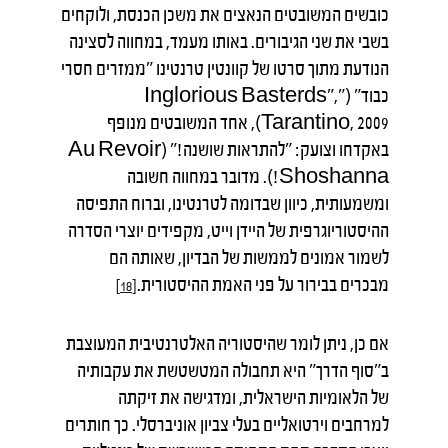
כובשים המשובטים הנאצים את משכן הכנסת, ולוקחים
בשבי את שני הגיבורים. באותו מעמד, במחווה לסצינה
הנודעת מתוך סרטו של קוונטין טרנטינו "ממזרים חסרי
כבוד" ("Inglorious Basterds",
Tarantino, 2009), אחד המשובטים מנופף
באקדחו וצועק: "להתראות שושנה!" (Au Revoir
Shoshanna!). מדובר במחווה חשובה
ומשמעותית, כיוון שבדומה לטרנטינו, וברוח התפיסה
ההיסטוריוגרפית של היידן וייט, מקפידים יוצרי הסדרה
לשמור אמונים לממשות של הבדיון, שאותה הם
מבכרים בבירור על פני האמת ההיסטורית.
[18]
אם כן, ניתן לומר שהיסטוריה האלטרנטיבית המעוצבת
ב"סוף הדרך" היא תחבולה המטשטשת את עקבותיה
של הלאומיות הישראלית, ומדגישה את זיקתה
למרחבים וירטואליים בעלי צביון אוניברסלי. כך חותרים