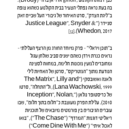
בה בעת נראה נפתלי הצעיר בבית הקולנוע כשהוא צופה
ב"ליגת הצדק", סרט האיחוד של גיבורי־העל שביים זאק
סניידר ("Justice League", Snyder &
Whedon, 2017).
[12]
ב"תוכן ויראלי" – פרק מיוחד החורג מן הרצף העלילתי –
נראים כנרת וירדן כשהם ישנים סביב שולחן עגול
ומחוברים למעין מכונות חלימה, במחווה לסצינה
הנודעת מתוך "המטריקס", סרטן של האחיות לילי
ולאנה ואשובסקי ("The Matrix", Lilly and
Lana Wachowski, 1999), ול"התחלה", סרטו
של כריסטופר נולאן ("Inception", Nolan,
2010). עלילת הפרק מעוצבת כ"חלום בתוך חלום", שבו
עוברים הגיבורים בין פורמטים מיובאים של תוכניות
ריאליטי דוגמת "המרדף" ("The Chase"), "בואו
לאכול איתי" ("Come Dine With Me")