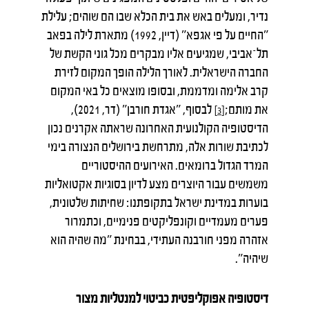
נדיר, ומעלים באש את בית הכלא שבו הם שוהים; עלילת
"החיים על פי אגפא" (דיין, 1992) מתארת לילה בפאב
תל־אביבי, שמגיעים אליו מבקרים מכל גוני הקשת של
החברה הישראלית. לאורך הלילה הופך המקום לזירת
קרב אלימה ומדממת, ובסופו מוצאים כל באי המקום
את מותם;
לבסוף, "אגדת חורבן" (דר, 2021),
[3]
הדיסטופיה הקולנועית האחרונה שראתה אקרנים נכון
לכתיבת שורות אלה, מתרחשת בירושלים הנצורה בימי
המרד הגדול ברומאים. האירועים ההיסטוריים
משמשים עבור היוצרים מצע לדיון בסוגיות אקטואליות
בוערות במדינת ישראל בתקופתנו: שחיתות שלטונית,
פערים מעמדיים וקונפליקטים פנימיים, וכתמרור
אזהרה מפני חורבנה העתידי, בבחינת "מה שהיה הוא
שיהיה".
דיסטופיה אפוקליפטית כביטוי למנטליות מצור