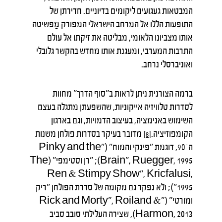
המבטאות געגועים ליקומים בדיוניים. חדירתן של
התופעות הללו אל המרחב הישראלי המפורק מַפשיטה
אותו מצביונו הלאומי, מבליטה את זיקתו אל עולם
התרבות המערבי, ומעגנת אותו מחדש בהקשר גלובלי
ואוניברסלי נרחב.
ברמה הצורנית ניתן לראות ב"סוף הדרך" מחוות
לסדרות טלוויזיה אייקוניות, שהשפעתן מתגלה בעצם
השימוש באנימציה, בעיצוב הדמויות, וגם בארגון
הקומפוזיציה.
מדובר בעיקר בסדרות פולחן משנות
[8]
ה־90, דוגמת "פינקי והמוח" ("Pinky and the
Brain", Ruegger, 1995); "רן וסטימפי" (The
Ren & Stimpy Show", Kricfalusi,
1995"); ולא נפקד גם מקומה של סדרת הפולחן "ריק
ומורטי" ("Rick and Morty", Roiland &
Harmon, 2013), שצירה העלילתי סובב סביב