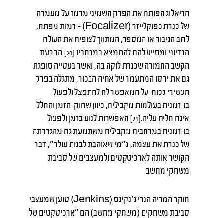
הדיאלוג הפותח את הפרק השמיני מרמז על מעמדה
של כנרת כפוקלייזר (Focalizer) – דמות מפתח,
לרוב הגיבור או המספר, המתווך לצופים את העולם
הבדיוני ומסייע להם להתמצא במרחביו.
הפרעת
[20]
הקשב החמורה שכנרת לוקה בה, ואשר בעטייה סופגת
גם את יחסו המתעמר של אחיה הבכור, מתגלה בפרק
העשירי ככוח־על המאפשר לה להתפצל ולפעול
בו־זמנית בעולמות מקבילים, כיוון שחוקי הזמן והחלל
אינם חלים עליה.
האפשרות לנוע בזמן ולפעול
[21]
בו־זמנית במרחבים מקבילים משתמעת גם מהגדרתה
של כנרת את עצמה, כ"מי שאוהבת לבנות עולם", דבר
הקושר אותה לארכיטקטים ולמעצבים של סביבת
משחקי מחשב.
חוקר המדיה הנרי ג'נקינס (Jenkins) טוען שמעצבי
סביבת משחקים (משחקי מחשב) הם "ארכיטקטים של