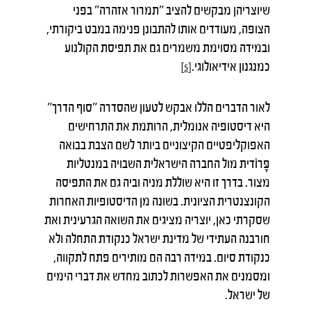
שיוצריהן מבקשים להציב "תמרור אזהרה" בפני
הצופה, מעודדים אותו להתבונן פנימה במבט ביקורתי,
ובמידה מסוימת משמרים גם את תפיסת הקולנוע
כמנגנון אידיאולוגי.
[5]
לאור הדברים הללו אבקש לטעון שהסדרה "סוף הדרך"
היא דיסטופיה אנומלית, הרותמת את התרחישים
האפוקליפטיים הקיצוניים ביותר לשם הצבת בבואה
פָּרוֹדית מול החברה הישראלית השבויה במנטליות
מצור. בדרך זו היא שוללת מניה וביה גם את התפיסה
הקונצנטרית הציונית. בשונה מן הדיסטופיות האחרות
שסקרתי כאן, יוצריה מציגים את השואה הגרעינית ואת
חורבנה העתידי של מדינת ישראל כנקודת התחלה ולא
כנקודת סיום. במידה רבה הם מותירים פתח לתקווה,
ומסמנים את האפשרות לכתוב מחדש את דברי הימים
של ישראל.