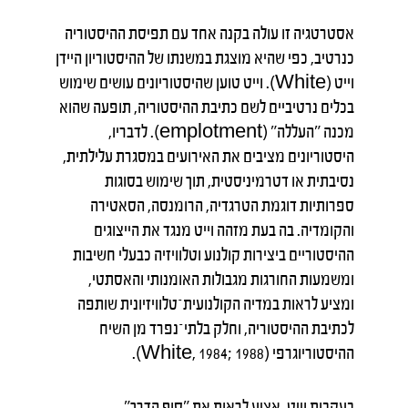
אסטרטגיה זו עולה בקנה אחד עם תפיסת ההיסטוריה
כנרטיב, כפי שהיא מוצגת במשנתו של ההיסטוריון היידן
וייט (White). וייט טוען שהיסטוריונים עושים שימוש
בכלים נרטיביים לשם כתיבת ההיסטוריה, תופעה שהוא
מכנה "העללה" (emplotment). לדבריו,
היסטוריונים מציבים את האירועים במסגרת עלילתית,
נסיבתית או דטרמיניסטית, תוך שימוש בסוגות
ספרותיות דוגמת הטרגדיה, הרומנסה, הסאטירה
והקומדיה. בה בעת מזהה וייט מנגד את הייצוגים
ההיסטוריים ביצירות קולנוע וטלוויזיה כבעלי חשיבות
ומשמעות החורגות מגבולות האומנותי והאסתטי,
ומציע לראות במדיה הקולנועית־טלוויזיונית שותפה
לכתיבת ההיסטוריה, וחלק בלתי־נפרד מן השיח
ההיסטוריוגרפי (White, 1984; 1988).
בעקבות וייט, אציע לראות את "סוף הדרך"