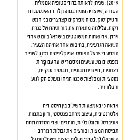
2019), שניתן לראותה בה דיסטופיה אנומלית.
הסדרה, שיוצריה פונים במופגן לדור האינסטגרם
והטיק־טוק, בנויה מפרקים קצרצרים בני חמש
דקות. עלילתה מתארת את קורותיהם של כִּנרת
וירדן, אח ואחות המשוטטים בישראל ביום שאחרי
השואה הגרעינית, בחיפוש אחר אחיהם הצעיר.
המסע בישראל הפוסט־אפוקליפטית מזמֵן לשניים
מפגשים משעשעים ומסמרי שיער עם פָּרות
רצחניות, חייזרים תבוניים, רובוטים ענקיים,
מוטציות ומפלצות שכמו הגיחו מעולם הקולנוע
והטלוויזיה.
אראה כי באמצעות השילוב בין היסטוריה
אלטרנטיבית, עיצוב מרחב פנטסטי, ודיון בתמות
אוניברסליות וגלובליות, חותרים יוצרי הסדרה תחת
תפיסת המצור, ופורצים את גבולות המרחב
הישראלי לכל עבר: חיילים נאצים משתלטים על