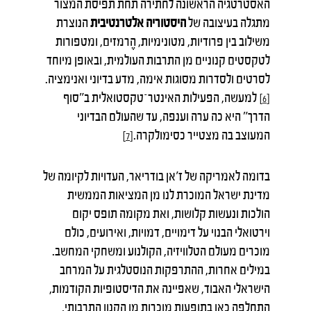
האסטרטגיה הראשונה לחתירה תחת תפיסת המצור
מתגלה בעיצובה של
היסטוריה אלטרנטיבית
הנוצרת
משילוב בין פרודיות, מטונימיות, הֶרמזים, ומטפורות
לטקסטים קנוניים מן התרבות העולמית, ובאופן מיוחד
לסרטים ולסדרות מסוגות אימה, מדע בדיוני ואנימציה.
למעשה, הפעילות האינטר־טקסטואלית ב"סוף
[6]
הדרך" היא כה ערה וענפה, עד שהעולם הבדיוני
המעוצב בה מצטייר כסימולקרה.
[7]
בדומה לאמריקה של ז'אן בודריאר, העדויות לקיומה של
מדינת ישראל המוכרת לנו מן המציאות הממשית
הולכות ונעשות קלושות, ואת מקומה תופס יקום
וירטואלי הבנוי על דימויים, דמויות, ואירועים, כולם
מוכרים מעולם הטלוויזיה, הקולנוע ומשחקי המחשב.
במילים אחרות, ההתרפקות הנוסטלגית על המרחב
הישראלי האבוד, שאפיינה את הדיסטופיות הקודמות,
התחלפה כאן בתופעות מוכרות מן הקנון התרבותי,