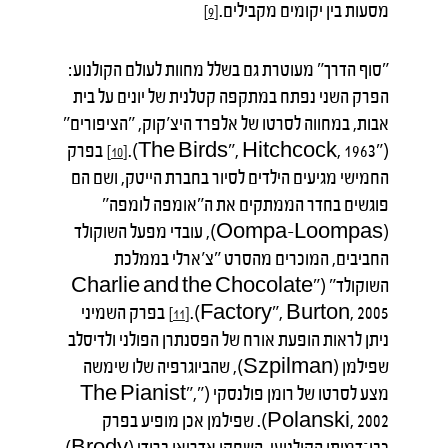
מסעות בין יקומים מקבילים.
[9]
"סוף הדרך" מעוטרת גם בשלל מחוות לעולם הקולנוע:
הפרק השני נפתח במתקפה קטלנית של יונים על בית
אבות, במחווה לסרטו של אלפרד היצ'קוק, "הציפורים"
("The Birds", Hitchcock, 1963).
בפרק
[10]
החמישי מגיעים הילדים לסיור בחברת הייטק, ושם הם
פוגשים בחדר הממתקים את ה"אומפה לומפה"
(Oompa-Loompas), עובדי מפעל השוקולד
החביבים, המוכרים מהסרט "צ'ארלי בממלכת
השוקולד" ("Charlie and the Chocolate
Factory", Burton, 2005).
בפרק השמיני
[11]
ניתן לראות הופעת אורח של הפסנתרן הפולני ולדיסלב
שפילמן (Szpilman), שהביוגרפיה שלו שימשה
מצע לסרטו של רומן פולנסקי ("The Pianist",
Polanski, 2002). שפילמן אכן מופיע בפרק
כבן־דמותו הקולנועי, השחקן אדריאן ברודי (Brody).