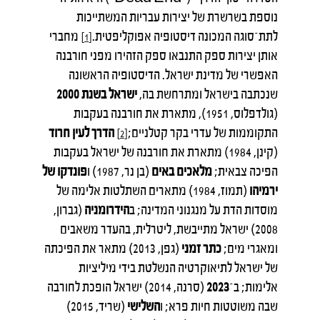
נוספת בשרשרת של יצירות עבריות המשתייכות
לתת־סוגה המכונה דיסטופיה אפוקליפטית.
מחברי
[1]
אותן יצירות ספק התנבאו ספק הזהירו מפני חורבנה
האפשרי של מדינת ישראל. הדיסטופיה הראשונה
שנכתבה בישראל ומתרחשת בה,
ישראל בשנת 2000
(גולדפלוס, 1951), מתארת את חורבנה בעקבות
התקוממות של עדרי בקר קטלניים;
הדרך לעין חרוד
[2]
(קינן, 1984) מתארת את חורבנה של ישראל בעקבות
הפיכה צבאית;
מלאכים באים
(בן נר, 1987) ו
פונדקו של
ירמיהו
(תמוז, 1984) מתארים השתלטות אלימה של
מוסדות הדת על מנגנוני המדינה; ב
הידרומניה
(גברון,
2008) ישראל מתייבשת, ליטרלית, בהעדר משאבים
ומאגרי מים;
כתר זמני
(גפן, 2013) מתאר את הפיכתה
של ישראל לתיאוקרטיה הנשלטת בידי מיליציות
אלימות; ב־
2023
(סרנה, 2014) ישראל הופכת לחורבה
שבה משוטטות חיות פרא; ו
השלישי
(שריד, 2015)