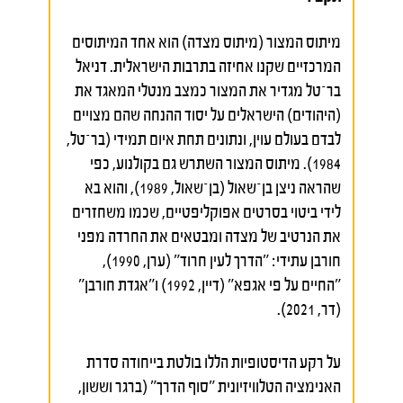
מיתוס המצור (מיתוס מצדה) הוא אחד המיתוסים
המרכזיים שקנו אחיזה בתרבות הישראלית. דניאל
בר־טל מגדיר את המצור כמצב מנטלי המאגד את
(היהודים) הישראלים על יסוד ההנחה שהם מצויים
לבדם בעולם עוין, ונתונים תחת איום תמידי (בר־טל,
1984). מיתוס המצור השתרש גם בקולנוע, כפי
שהראה ניצן בן־שאול (בן־שאול, 1989), והוא בא
לידי ביטוי בסרטים אפוקליפטיים, שכמו משחזרים
את הנרטיב של מצדה ומבטאים את החרדה מפני
חורבן עתידי: "הדרך לעין חרוד" (ערן, 1990),
"החיים על פי אגפא" (דיין, 1992) ו"אגדת חורבן"
(דר, 2021).
על רקע הדיסטופיות הללו בולטת בייחודה סדרת
האנימציה הטלוויזיונית "סוף הדרך" (ברגר וששון,