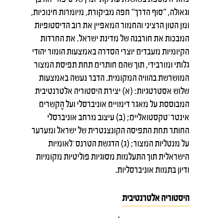
וגאולה, "סוף הדרך" חפה מביקורת, מיומרות חינוכיות,
ומן הטון הרציני והחמור המאפיין את רוב הדיסטופיות
המבכות את חורבנה של מדינת ישראל. את החרדות
הקיומיות מעבדים יוצרי הסדרה באמצעות הומור יהודי
גלותי ומורבידי, תוך שהם חותרים תחת תפיסת המצור
המושרשת בהוויה המקומית. הדבר נעשה באמצעות
שלוש אסטרטגיות: (א) יצירת היסטוריה אלטרנטיבית
המבוססת על מאגר דימויים אוניברסלי ועל הֶקשרים
אינטר־טקסטואליים; (ב) עיצוב מרחב אוניברסלי
החותר תחת התפיסה הקונצנטרית של ישראל ומערער
על מנטליות המצור; (ג) הדגשת הטרנס־לאומיות
הישראלית תוך התעלמות מסוגיות פוליטיות מקומיות
ודיון בתמות אוניברסליות.
היסטוריה אלטרנטיבית