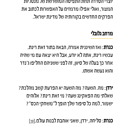
יוצרי הסדרה תחת התפיסה המושרשת של מנטליות
המצור, ואולי אפילו מרמזים על האפשרות לכתוב את
הפרקים החדשים בקורותיה של מדינת ישראל.
מרחב גלובלי
כנרת
: ואז השיננית אמרה, הבאה בתור זאת רינת.
עכשיו רינת, אתה לא יודע, אבל היא יצאה עם מי שהיה
אחר כך בעלה של סיוון, זה לפני ששניהם החליפו ג'נדר
והוא נעשה אשתו.
ירדן
: מה. השעה? מה השעה יא הפרעת קשב מהלכת?
שאלתי מה הפאקינג שעה? מי זאת רינת? אלוהים
ישמור, למה כל סיפור שלך הופך ל"משחקי הכס"?
כנרת
: סליחה, ירדן, שאני אוהבת לבנות עולם.
[19]