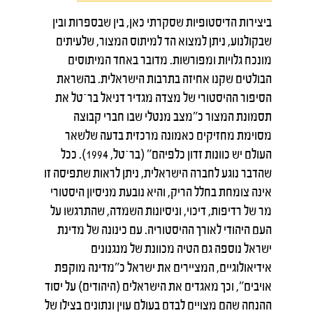
ביצירות הדיסטופיות שסקרתי כאן, בין שבספרות ובין
שבקולנוע, ניתן למצוא הד למיתוס המצור, שלעיתים
מונכח גלויות ומפורשות. מדובר באחד המיתוסים
הבולטים שקנו אחיזה בתרבות הישראלית. בהשראת
הסיפור ההיסטורי של מצדה מגדיר דניאל בר־טל את
תסמונת המצור כ"מצב מנטלי שבו חברי קבוצה
מסוימת מחזיקים כאמונה מרכזית בדעה שלשאר
העולם יש כוונות זדון כלפיהם" (בר־טל, 1994). ככל
שהדבר נוגע לחברה הישראלית, ניתן לראות שתפיסה זו
אינה צומחת בחלל הריק, והיא נובעת מניסיון היסטורי
מר של רדיפות, דיכוי, וניסיונות השמדה, שהתרגשו על
העם היהודי לאורך ההיסטוריה. עם כינונה של מדינת
ישראל נוספה גם הטיה מכוונת של מנגנונים
אידיאולוגיים, המציירים את ישראל כ"מדינה מוקפת
אויבים", וכך מאגדים את הישראלים (היהודים) על יסוד
ההנחה שהם מצויים לבדם בעולם עוין ונתונים בצילו של