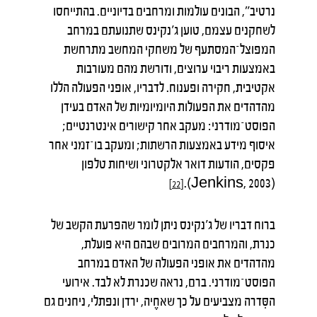
נרטיב", הבונים עולמות ומרחבים בדיוניים. בהתייחסו
לשחקנים עצמם, טוען ג'נקינס שתנועתם במרחב
המפוצל־המסתעף של משחקי המחשב מתרחשת
באמצעות ריבוי ערוצים, ודורשת מהם מעורבות
אקטיבית, חקירה ופענוח. לדבריו, אופני הפעולה הללו
מהדהדים את הפעולות היומיומיות של האדם בעידן
הפוסט־מודרני: מעקב אחר קישורים אינטרנטיים;
איסוף מידע באמצעות הרשתות; ומעקב בו־זמני אחר
פקסים, הודעות דואר אלקטרוני ושיחות טלפון
(Jenkins, 2003).
[22]
ברוח דבריו של ג'נקינס ניתן לומר שהפרעת הקשב של
כנרת, והמרחבים המרובים שבהם היא פועלת,
מהדהדים את אופני הפעולה של האדם במרחב
הפוסט־מודרני. ברם, נראה שכנרת לא לבד. אירועי
הסִּדרה מצביעים על כך שאחֶיה, ירדן ונפתלי, ניחנים גם