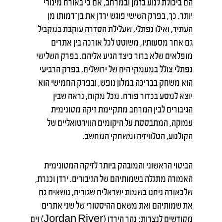
הם ביכולת לנוע בזמן ובמרחב, אם כי באורח מינורי
יותר. כך, בפרק השישי פוגש ירדן את בן־דמותו מן
העתיד, ואילו נפתלי, שעלילת הסדרה עוקבת במקביל
גם אחר מסעותיו, משוטט לכל אורכה בין אתרים
מופלאים שלא ברור כיצד הגיע אליהם. בפרק השלישי
נפתלי צולל במעמקי הים של ירושלים, בפרק הרביעי
הוא משחק בבריכה במלון נופש, ובפרק החמישי הוא
יוצא למסע בכדור פורח. מכל מקום, נראה שבין
הגיבורים לבין המרחב מתקיימת זיקה מטונימית
עמוקה, המתבססת על היקומים הווירטואליים של
הקולנוע, הטלוויזיה ומשחקי המחשב.
הביטוי הראשוני והמובהק ביותר לזיקה המטונימית
האמורה מתגלה בשמותיהם של הגיבורים. ירדן וכנרת,
שלכאורה ניחנו בשמות ישראלים שגורים, נושאים גם
את שמותיהם ואת משאם ההיסטורי של שני אתרים
מקודשים לנצרות: נהר הירדן (Jordan River) וים