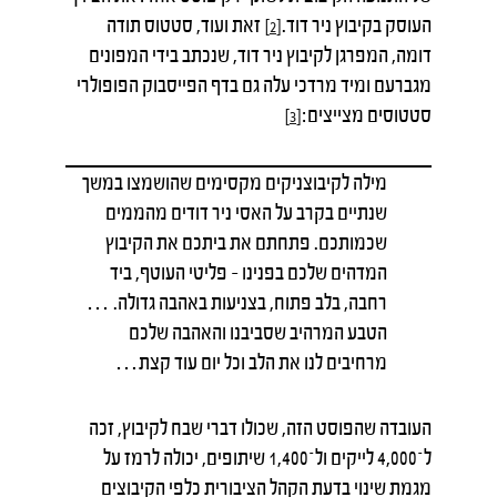
העוסק בקיבוץ ניר דוד.
זאת ועוד, סטטוס תודה
[2]
דומה, המפרגן לקיבוץ ניר דוד, שנכתב בידי המפונים
מגברעם ומיד מרדכי עלה גם בדף הפייסבוק הפופולרי
סטטוסים מצייצים:
[3]
מילה לקיבוצניקים מקסימים שהושמצו במשך
שנתיים בקרב על האסי ניר דודים מהממים
שכמותכם. פתחתם את ביתכם את הקיבוץ
המדהים שלכם בפנינו – פליטי העוטף, ביד
רחבה, בלב פתוח, בצניעות באהבה גדולה. …
הטבע המרהיב שסביבנו והאהבה שלכם
מרחיבים לנו את הלב וכל יום עוד קצת…
העובדה שהפוסט הזה, שכולו דברי שבח לקיבוץ, זכה
ל־4,000 לייקים ול־1,400 שיתופים, יכולה לרמז על
מגמת שינוי בדעת הקהל הציבורית כלפי הקיבוצים