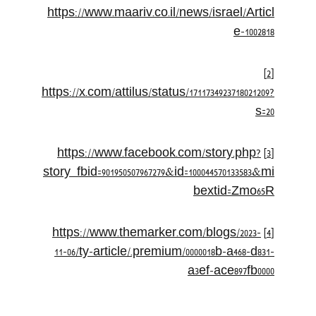
https://www.maariv.co.il/news/israel/Articl
e-1002818
[2]
https://x.com/attilus/status/1711734923718021209?
s=20
https://www.facebook.com/story.php?
[3]
story_fbid=901950507967279&id=100044570133583&mi
bextid=Zmo65R
https://www.themarker.com/blogs/2023-
[4]
11-06/ty-article/.premium/0000018b-a468-d831-
a3ef-ace897fb0000