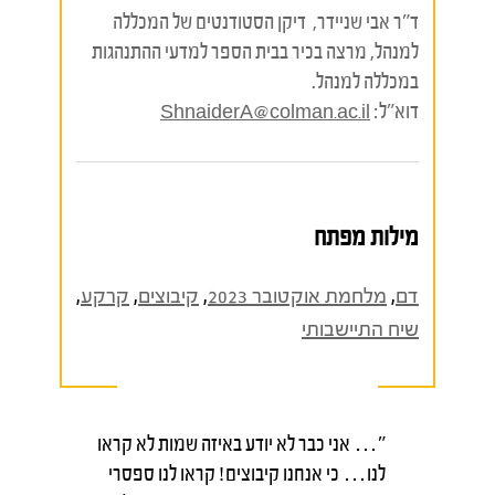
ד"ר אבי שניידר, דיקן הסטודנטים של המכללה
למנהל, מרצה בכיר בבית הספר למדעי ההתנהגות
במכללה למנהל.
דוא"ל:
ShnaiderA@colman.ac.il
מילות מפתח
דם
,
מלחמת אוקטובר 2023
,
קיבוצים
,
קרקע
,
שיח התיישבותי
"… אני כבר לא יודע באיזה שמות לא קראו
לנו… כי אנחנו קיבוצים! קראו לנו ספסרי