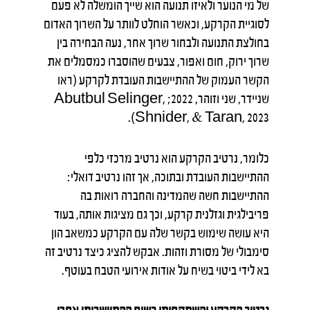
של מי הנוער ולאיזו תנועה הוא שייך הומשלה לא פעם
לסוגיית הקרקע, וכאשר הוחלט לוותר על השרוך האדום
בחולצת התנועה ולבחור שרוך אחר, נעה הבחירה בין
שרוך ירוק, חום ואפור, צבעים שהוסברו כמסמלים את
הקשר העמוק של ההתיישבות העובדת לקרקע (ראו
שניידר, שני וזוהר, 2022; Abutbul Selinger,
Shnider, & Taran, 2023).
כלומר, נרטיב הקרקע הוא נרטיב מרכזי כלפי
ההתיישבות העובדת ובתוכה, אך זהו נרטיב דואלי:
ההתיישבות חשה שהמדינה והחברה רואות בה
פריבילגית וגזלנית קרקע, וכך גם מציגות אותה, בעוד
היא עושה שימוש בקשר שלה עם הקרקע כמשאב הון
סימבולי של מסורת וזהות. אבקש להציג כיצד נרטיב זה
בא לידי ביטוי בשיח על אודות אירועי הטבח בעוטף.