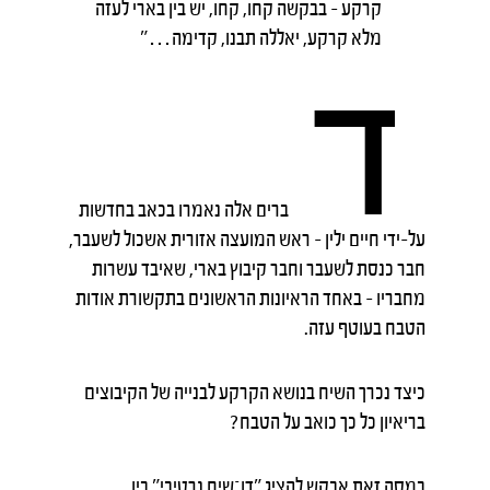
קרקע – בבקשה קחו, קחו, יש בין בארי לעזה
מלא קרקע, יאללה תבנו, קדימה…"
ד
ברים אלה נאמרו בכאב בחדשות
על-ידי חיים ילין – ראש המועצה אזורית אשכול לשעבר,
חבר כנסת לשעבר וחבר קיבוץ בארי, שאיבד עשרות
מחבריו – באחד הראיונות הראשונים בתקשורת אודות
הטבח בעוטף עזה.
כיצד נכרך השיח בנושא הקרקע לבנייה של הקיבוצים
בריאיון כל כך כואב על הטבח?
במסה זאת אבקש להציג "דו־שיח נרטיבי" בין