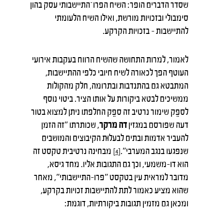
שסדר הדברים הופר: השיח הפרו־התיישבותי עסק בהון
סימבולי ובזכויות מורשת, ואילו השיח הלעומתי
להתיישבות – בזכויות הקרקע.
לאמור, למרות התחושה שהשיח הרווח בעקבות אירועי
העוטף הפך לכאורה לשיח חיובי כלפי ההתיישבות,
המתבטא גם בהתנדבות ובתרומה, חלק מהקולות
ממשיכים לבטא ביקורות על אותו הציר. ביטוי נוסף
לספֵק שימור נרטיב זה ספֵק החלפתו ניתן למצוא בטור
דעה שפורסם במגזין
דה מרקר
, שכותרתו "זה הזמן
להעביר אדמות ובתים לבעלוּת הקיבוצים והמושבים
שנפגעו בנגב המערבי".
מבחינה נרטיבית טקסט זה
[4]
הוא דו-משמעי, וכך גם התגובות אליו. מחד גיסא,
מדובר למראית עין בטקסט "פרו-התיישבותי", מאחר
שהוא מציע כאמור לתת להתיישבות זכויות בקרקע,
ומכאן גם מזמין תגובות ביקורתיות, דוגמת: