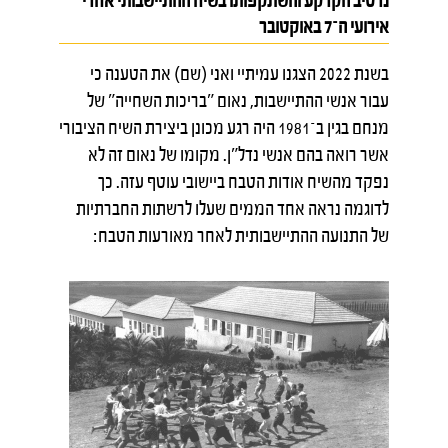
נרטיב הקרקע והשתקפותו בשיח ההתיישבותי אחרי
אירועי ה
־
7 באוקטובר
בשנת 2022 הצגנו עמיתיי ואני (שם) את הטענה כי
עבור אנשי ההתיישבות, נאום "בריכות השחייה" של
מנחם בגין ב־1981 היה רגע מכונן ביצירת השיח הציבורי
אשר רואה בהם אנשי נדל"ן. מקומו של נאום זה לא
נפקד מהשיח אודות הטבח ביישובי עוטף עזה. כך
לדוגמה נראה אחד הממים שעלו לרשתות החברתיות
של התנועה ההתיישבותית לאחר מאורעות הטבח: