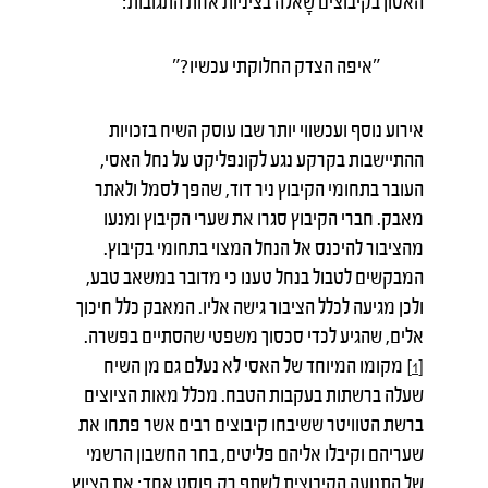
האסון בקיבוצים שָׁאלה בציניות אחת התגובות:
"איפה הצדק החלוקתי עכשיו?"
אירוע נוסף ועכשווי יותר שבו עוסק השיח בזכויות
ההתיישבות בקרקע נגע לקונפליקט על נחל האסי,
העובר בתחומי הקיבוץ ניר דוד, שהפך לסמל ולאתר
מאבק. חברי הקיבוץ סגרו את שערי הקיבוץ ומנעו
מהציבור להיכנס אל הנחל המצוי בתחומי בקיבוץ.
המבקשים לטבול בנחל טענו כי מדובר במשאב טבע,
ולכן מגיעה לכלל הציבור גישה אליו. המאבק כלל חיכוך
אלים, שהגיע לכדי סכסוך משפטי שהסתיים בפשרה.
מקומו המיוחד של האסי לא נעלם גם מן השיח
[1]
שעלה ברשתות בעקבות הטבח. מכלל מאות הציוצים
ברשת הטוויטר ששיבחו קיבוצים רבים אשר פתחו את
שעריהם וקיבלו אליהם פליטים, בחר החשבון הרשמי
של התנועה הקיבוצית לשתף רק פוסט אחד: את הציוץ